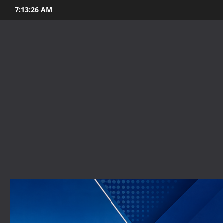
Skip
7:13:28 AM
to
content