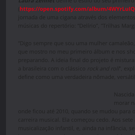
Laura Zennet
define o estilo do seu primei
(
https://open.spotify.com/album/4WYrLuI
jornada de uma cigana através dos elementos d
músicas do repertório: “Delírio”, “Trilhas Margi
“Digo sempre que sou uma mulher camaleão, 
que mostro no meu primeiro álbum e nos sho
preparando. A ideia final do projeto é mistura
a brasileira com o clássico
rock and roll
”, exp
define como uma verdadeira nômade, versátil 
Nascida
morar n
onde ficou até 2010, quando se mudou para o 
carreira musical. Ela começou cedo. Aos sete
musicalização infantil, e, ainda na infância,