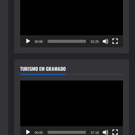
de
vídeo
00:00
52:25
TURISMO EM GRAMADO
Tocador
de
vídeo
00:00
57:18