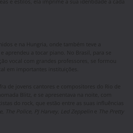
as e estilos, ela imprime a sua identidade a cada
dos e na Hungria, onde também teve a
e aprendeu a tocar piano. No Brasil, para se
ação vocal com grandes professores, se formou
cal em importantes instituições.
safra de jovens cantores e compositores do Rio de
nomada Blitz, e se apresentava na noite, com
istas do rock, que estão entre as suas influências
e
,
The Police
,
PJ Harvey
,
Led Zeppelin
e
The Pretty