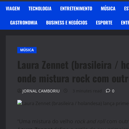
VIAGEM
TECNOLOGIA
ENTRETENIMENTO
MÚSICA
ES
GASTRONOMIA
BUSINESS E NEGÓCIOS
ESPORTE
ENT
MÚSICA
Laura Zennet (brasileira / h
onde mistura rock com outro
JORNAL CAMBORIU
3 minutes read
0
“Uma mistura do velho
rock and roll
com outro