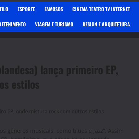
TILO
ESPORTE
FAMOSOS
CINEMA TEATRO TV INTERNET
RETENIMENTO
VIAGEM E TURISMO
DESIGN E ARQUITETURA
olandesa) lança primeiro EP,
s estilos
s gêneros musicais, como blues e jazz”. Assim