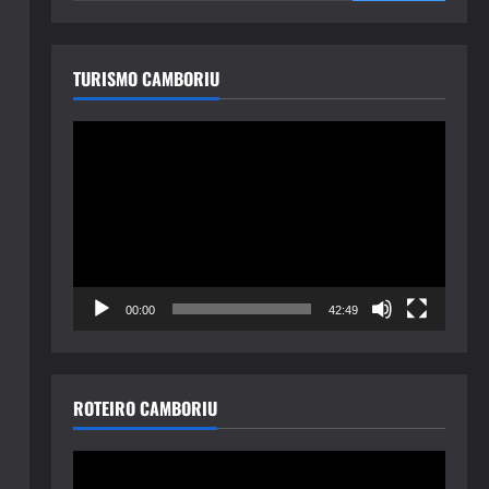
TURISMO CAMBORIU
Tocador
de
vídeo
00:00
42:49
ROTEIRO CAMBORIU
Tocador