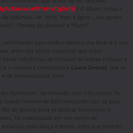
ro EP, homônimo, que acaba de ser lançado,
QIgRzAbtcvaIaWi?si=VOgDvFJ6
). O álbum conta a
a natureza – ar, terra, fogo e água -, nas quatro
nais”, “Dentes do destino” e “Flu(ir)”.
caminhando para onde o destino me levar e é isso
ws, além das várias surpresas que estou
r essas influências de músicas de outras culturas e
lica a cantora e compositora
Laura Zennet
, que se
e de personalidade forte.
 em Rotterdam, na Holanda, com três meses, foi
a cidade mineira de Belo Horizonte com os pais,
Rio de Janeiro para se dedicar totalmente à
 anos, foi matriculada em um centro de
 se encantou pela dança e teatro, artes que também