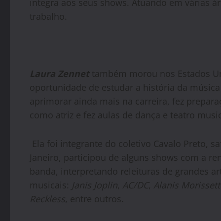
integra aos seus shows. Atuando em várias áre
trabalho.
Laura Zennet
também morou nos Estados Uni
oportunidade de estudar a história da música 
aprimorar ainda mais na carreira, fez prepar
como atriz e fez aulas de dança e teatro musi
Ela foi integrante do coletivo Cavalo Preto, 
Janeiro, participou de alguns shows com a re
banda, interpretando releituras de grandes art
musicais:
Janis Joplin
,
AC/DC
,
Alanis Morissett
Reckless
, entre outros.