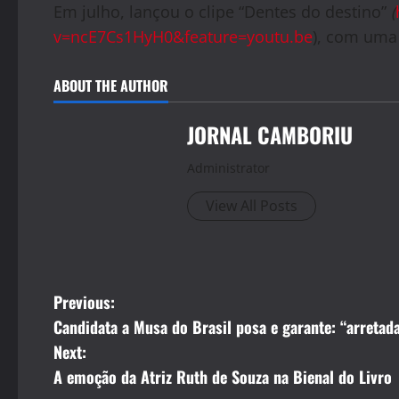
Em julho, lançou o clipe “Dentes do destino”
(
v=ncE7Cs1HyH0&feature=youtu.be
), com uma
ABOUT THE AUTHOR
JORNAL CAMBORIU
Administrator
View All Posts
P
Previous:
Candidata a Musa do Brasil posa e garante: “arretad
o
Next:
s
A emoção da Atriz Ruth de Souza na Bienal do Livro