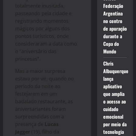
Federação
totalmente inusitada,
Argentina
passeando pela cidade e
no centro
registrando momentos
de apuração
mágicos por alguns dos
durante a
pontos turísticos, onde
Copa do
consideraram a data como
Mundo
o “aniversário das
princesas”.
Chris
Albuquerque
Mas a maior surpresa
lança
estava por vir, quando no
aplicativo
período da noite ao
que amplia
festejarem em um
o acesso ao
badalado restaurante, as
cuidado
aniversariantes foram
emocional
surpreendidas com a
por meio da
presença de
Lucas
tecnologia
Jagger
(19), filho da