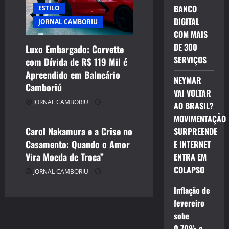
BANCO
ESTILO
DIGITAL
JORNAL CAMBORIU
COM MAIS
DE 300
Luxo Embargado: Corvette
SERVIÇOS
com Dívida de R$ 119 Mil é
CELEBRIDADES
Apreendido em Balneário
CINEMA TEATRO TV INTERNET
NEYMAR
Camboriú
ENTRETENIMENTO
VAI VOLTAR
JORNAL CAMBORIU
JORNAL CAMBORIU
AO BRASIL?
MOVIMENTAÇÃO
Carol Nakamura e a Crise no
SURPREENDE
Casamento: Quando o Amor
E INTERNET
Vira Moeda de Troca”
ENTRA EM
COLAPSO
JORNAL CAMBORIU
Inflação de
fevereiro
sobe
0,70% e