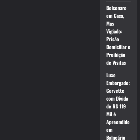
Bolsonaro
em Casa,
Mas
Vigiado:
Prisão
Domiciliar e
Proibição
de Visitas
Luxo
Embargado:
Corvette
com Dívida
de R$ 119
Mil é
Apreendido
em
Balneário