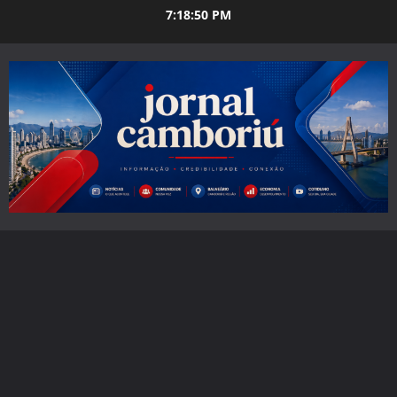
Skip
7:18:51 PM
to
content