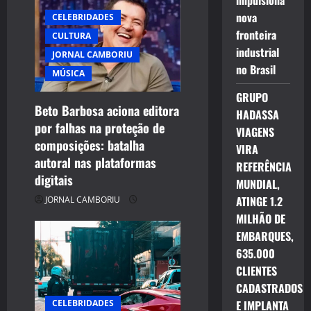
a
impulsiona
nova
CELEBRIDADES
t
fronteira
CULTURA
industrial
i
JORNAL CAMBORIU
no Brasil
MÚSICA
o
GRUPO
Beto Barbosa aciona editora
n
HADASSA
por falhas na proteção de
VIAGENS
composições: batalha
VIRA
autoral nas plataformas
REFERÊNCIA
digitais
MUNDIAL,
ATINGE 1.2
JORNAL CAMBORIU
MILHÃO DE
EMBARQUES,
635.000
CLIENTES
CADASTRADOS
CELEBRIDADES
E IMPLANTA