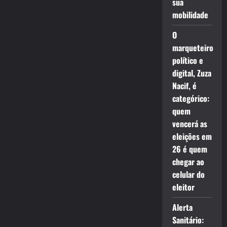
sua
mobilidade
O
marqueteiro
político e
digital, Zuza
Nacif, é
categórico:
quem
vencerá as
eleições em
26 é quem
chegar ao
celular do
eleitor
Alerta
Sanitário: