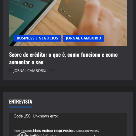
BUSINESS E NEGÓCIOS
JORNAL CAMBORIU
Score de crédito: o que é, como funciona e como
aumentar o seu
JORNAL CAMBORIU
ENTREVISTA
Tocador
Code 150: Unknown error.
de
vídeo
Fazer download do arquivo: https://www.youtube.com/watch?
v=d4Fu9gz1tqE&t=19s&_=4