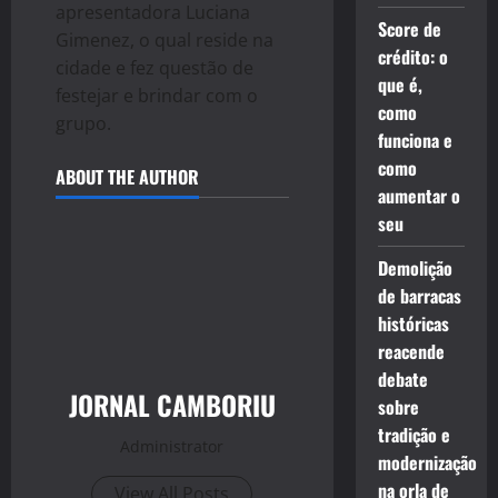
apresentadora Luciana
Score de
Gimenez, o qual reside na
crédito: o
cidade e fez questão de
que é,
festejar e brindar com o
como
grupo.
funciona e
como
ABOUT THE AUTHOR
aumentar o
seu
Demolição
de barracas
históricas
reacende
debate
JORNAL CAMBORIU
sobre
tradição e
Administrator
modernização
na orla de
View All Posts