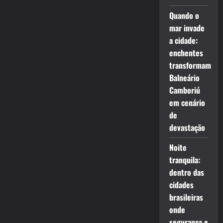
Quando o
mar invade
a cidade:
enchentes
transformam
Balneário
Camboriú
em cenário
de
devastação
Noite
tranquila:
dentro das
cidades
brasileiras
onde
segurança e