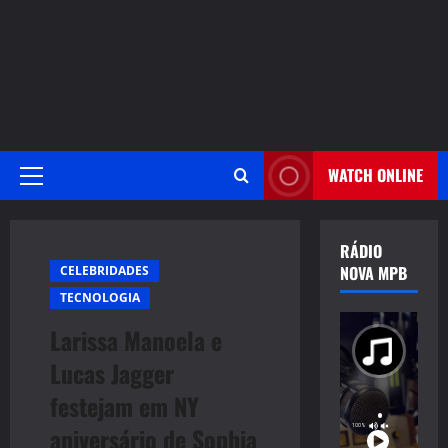
WATCH ONLINE
Primary
Menu
RÁDIO
NOVA MPB
CELEBRIDADES
TECNOLOGIA
Larissa Manoela e
Lucas Jagger
festejam em NY
aniversário de Sophia