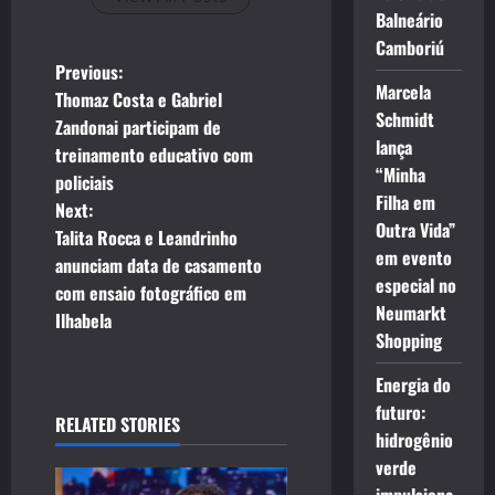
Balneário
Camboriú
P
Previous:
Marcela
Thomaz Costa e Gabriel
o
Schmidt
Zandonai participam de
lança
treinamento educativo com
s
“Minha
policiais
Filha em
t
Next:
Outra Vida”
Talita Rocca e Leandrinho
n
em evento
anunciam data de casamento
especial no
com ensaio fotográfico em
a
Neumarkt
Ilhabela
Shopping
v
Energia do
i
futuro:
RELATED STORIES
g
hidrogênio
verde