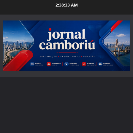
Skip
2:38:34 AM
to
content