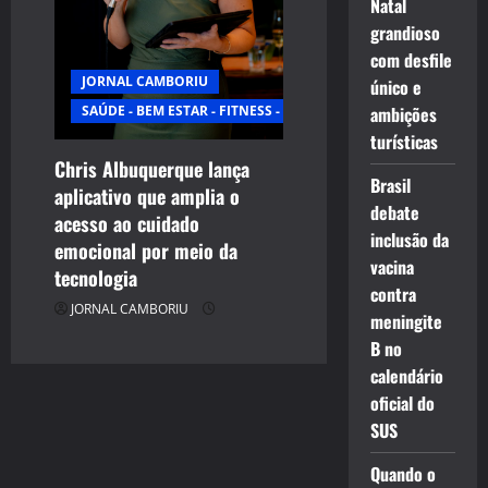
Natal
grandioso
com desfile
JORNAL CAMBORIU
único e
SAÚDE - BEM ESTAR - FITNESS - ESPORTE
ambições
turísticas
Chris Albuquerque lança
Brasil
aplicativo que amplia o
debate
acesso ao cuidado
inclusão da
emocional por meio da
vacina
tecnologia
contra
JORNAL CAMBORIU
meningite
B no
calendário
oficial do
SUS
Quando o