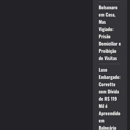
Bolsonaro
em Casa,
Mas
Vigiado:
Prisão
Domiciliar e
Proibição
de Visitas
Luxo
Embargado:
Corvette
com Dívida
de R$ 119
Mil é
Apreendido
em
Balneário