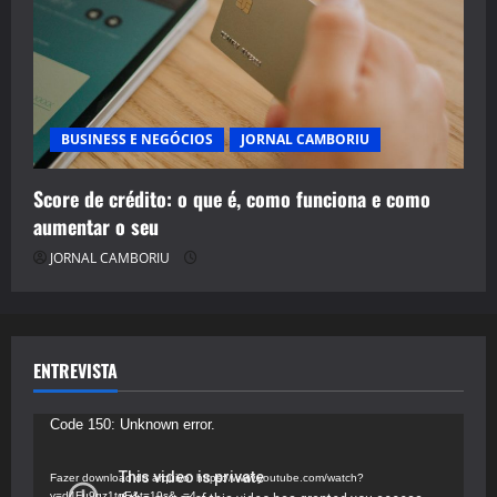
BUSINESS E NEGÓCIOS
JORNAL CAMBORIU
Score de crédito: o que é, como funciona e como
aumentar o seu
JORNAL CAMBORIU
ENTREVISTA
Tocador
Code 150: Unknown error.
de
vídeo
Fazer download do arquivo: https://www.youtube.com/watch?
v=d4Fu9gz1tqE&t=19s&_=4