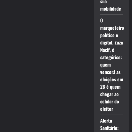
sua
mobilidade
O
marqueteiro
político e
digital, Zuza
Nacif, é
categórico:
quem
vencerá as
eleições em
26 é quem
chegar ao
celular do
eleitor
Alerta
Sanitário: