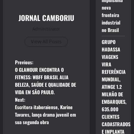
impulsiona
nova
fronteira
JORNAL CAMBORIU
industrial
Administrator
no Brasil
View All Posts
GRUPO
HADASSA
VIAGENS
P
Previous:
VIRA
O GLAMOUR ENCONTRA O
REFERÊNCIA
o
FITNESS: WBFF BRASIL ALIA
MUNDIAL,
BELEZA, SAÚDE E QUALIDADE DE
s
ATINGE 1.2
VIDA EM SÃO PAULO.
MILHÃO DE
t
Next:
EMBARQUES,
Escritora itaboraiense, Karine
635.000
n
Tavares, lança drama juvenil em
CLIENTES
sua segunda obra
a
CADASTRADOS
E IMPLANTA