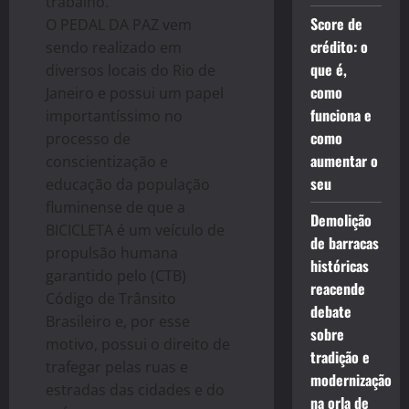
trabalho.
Score de
O PEDAL DA PAZ vem
crédito: o
sendo realizado em
que é,
diversos locais do Rio de
como
Janeiro e possui um papel
funciona e
importantíssimo no
como
processo de
aumentar o
conscientização e
seu
educação da população
fluminense de que a
Demolição
BICICLETA é um veículo de
de barracas
propulsão humana
históricas
garantido pelo (CTB)
reacende
Código de Trânsito
debate
Brasileiro e, por esse
sobre
motivo, possui o direito de
tradição e
trafegar pelas ruas e
modernização
estradas das cidades e do
na orla de