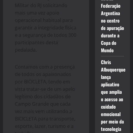
Militar do RJ solicitando
Federação
mais uma vez apoio
Argentina
operacional habitual para
no centro
garantir a integridade física
de apuração
e a segurança de todos 300
durante a
participantes desta
Copa do
pedalada.
Mundo
Chris
Contamos com a presença
Albuquerque
de todos os apaixonados
lança
por BICICLETA, tendo em
aplicativo
vista tratar-se de um apelo
que amplia
legítimo dos cidadãos de
o acesso ao
Campo Grande que cada
cuidado
vez mais vem utilizando a
emocional
BICICLETA para transporte,
por meio da
esporte, lazer, turismo e a
tecnologia