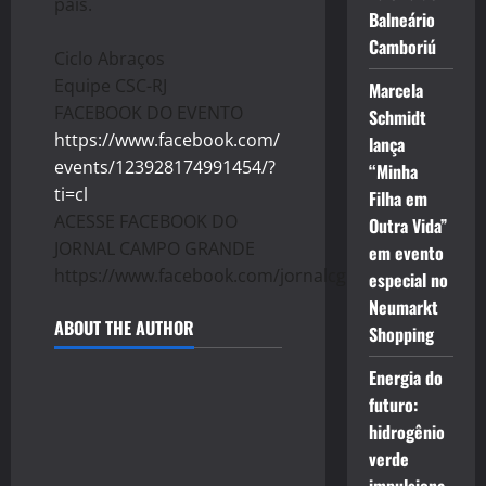
país.
Balneário
Camboriú
Ciclo Abraços
Equipe CSC-RJ
Marcela
FACEBOOK DO EVENTO
Schmidt
https://www.facebook.com/
lança
events/123928174991454/?
“Minha
ti=cl
Filha em
ACESSE FACEBOOK DO
Outra Vida”
JORNAL CAMPO GRANDE
em evento
https://www.facebook.com/jornalcg.oficial/
especial no
Neumarkt
ABOUT THE AUTHOR
Shopping
Energia do
futuro:
hidrogênio
verde