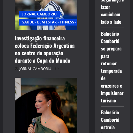
lazer
caminham
JORNAL CAMBORIU
lado a lado
SAÚDE - BEM ESTAR - FITNESS - ESPORTE
Balneário
Investigação financeira
Camboriú
coloca Federação Argentina
se prepara
no centro de apuração
para
durante a Copa do Mundo
retomar
JORNAL CAMBORIU
temporada
de
cruzeiros e
impulsionar
turismo
Balneário
Camboriú
estreia