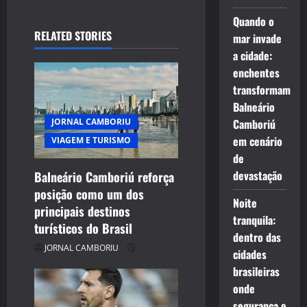
Quando o
RELATED STORIES
mar invade
a cidade:
enchentes
transformam
Balneário
JORNAL CAMBORIU
Camboriú
em cenário
VIAGEM E TURISMO
de
devastação
Balneário Camboriú reforça
posição como um dos
Noite
principais destinos
tranquila:
turísticos do Brasil
dentro das
JORNAL CAMBORIU
cidades
brasileiras
onde
segurança e