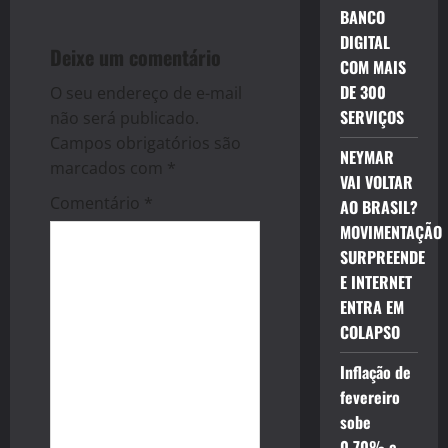
v
BANCO
DIGITAL
i
Deixe um comentário
COM MAIS
DE 300
g
O seu endereço de e-mail
SERVIÇOS
não será publicado.
a
Campos obrigatórios são
NEYMAR
marcados com
*
t
VAI VOLTAR
Comentário
*
AO BRASIL?
i
MOVIMENTAÇÃO
SURPREENDE
o
E INTERNET
n
ENTRA EM
COLAPSO
Inflação de
fevereiro
sobe
0,70% e