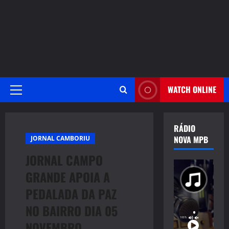
WATCH ONLINE
Primary
Menu
RÁDIO
NOVA MPB
JORNAL CAMBORIU
JORNAL CAMPO
GRANDE APOIA A
PEDALADA DA PAZ
NO BAIRRO DIA 05
NOVEMBRO