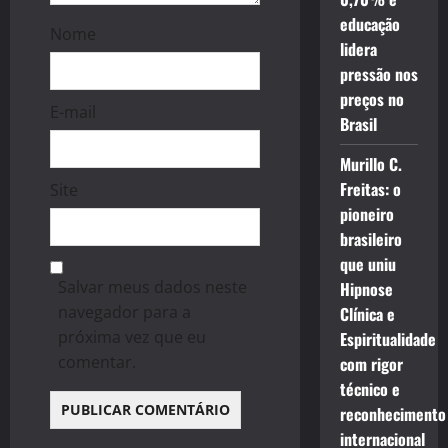
educação
Nome
lidera
pressão nos
preços no
E-mail
Brasil
Murillo C.
Freitas: o
Site
pioneiro
brasileiro
que uniu
Salvar meus dados neste
Hipnose
navegador para a
Clínica e
próxima vez que eu
Espiritualidade
comentar.
com rigor
técnico e
reconhecimento
internacional