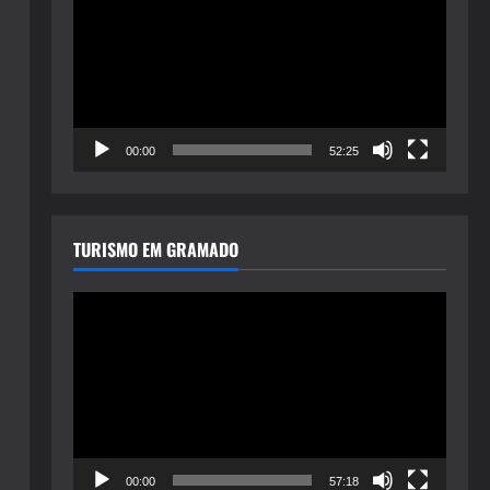
de
vídeo
00:00
52:25
TURISMO EM GRAMADO
Tocador
de
vídeo
00:00
57:18