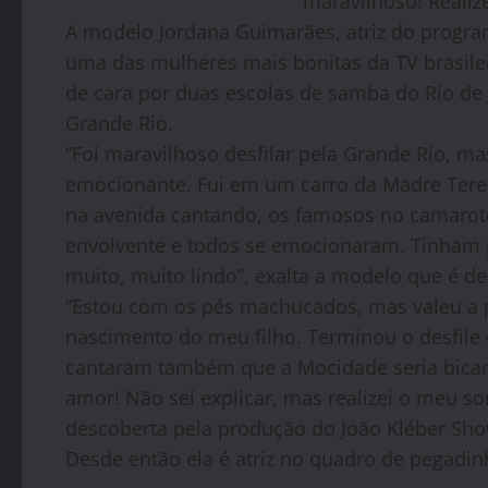
maravilhoso! Realiz
A modelo
Jordana
Guimarães, atriz do progra
uma das mulheres mais bonitas da TV brasileir
de cara por duas escolas de samba do Rio de
Grande Rio.
“Foi maravilhoso desfilar pela Grande Rio, m
emocionante. Fui em um carro da Madre Tere
na avenida cantando, os famosos no camarote
envolvente e todos se emocionaram. Tinham pe
muito, muito lindo”, exalta a modelo que é de
“Estou com os pés machucados, mas valeu a p
nascimento do meu filho. Terminou o desfile 
cantaram também que a Mocidade seria bicam
amor! Não sei explicar, mas realizei o meu s
descoberta pela produção do João Kléber Sho
Desde então ela é atriz no quadro de pegadin