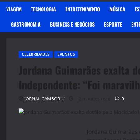
VIAGEM
TECNOLOGIA
ENTRETENIMENTO
MÚSICA
ES
GASTRONOMIA
BUSINESS E NEGÓCIOS
ESPORTE
ENT
CELEBRIDADES
EVENTOS
Jordana Guimarães exalta d
Independente: “Foi maravilh
JORNAL CAMBORIU
2 minutes read
0
Jordana
Guimarães e