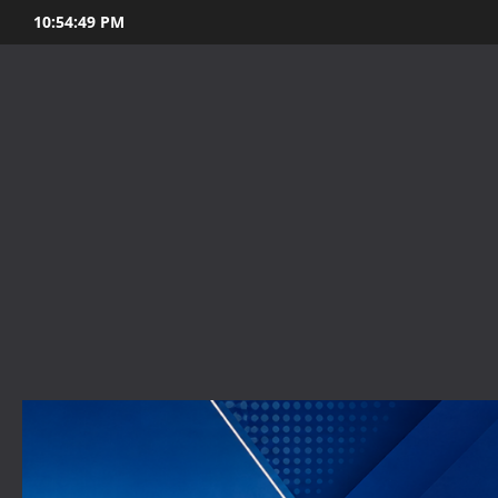
Skip
10:54:50 PM
to
content