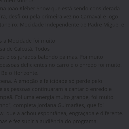
ei meu sonho!”
ma João Kléber Show que está sendo considerada
a, desfilou pela primeira vez no Carnaval e logo
 Janeiro: Mocidade Independente de Padre Miguel e
as a Mocidade foi muito
sa de Calcutá. Todos
s e os jurados batendo palmas. Foi muito
ssoas deficientes no carro e o enredo foi muito,
 Belo Horizonte.
ena. A emoção e felicidade só perde pelo
e as pessoas continuaram a cantar o enredo e
peã. Foi uma energia muito grande, foi muito
onho”, completa
Jordana
Guimarães, que foi
w, que a achou espontânea, engraçada e diferente.
has e fez subir a audiência do programa.