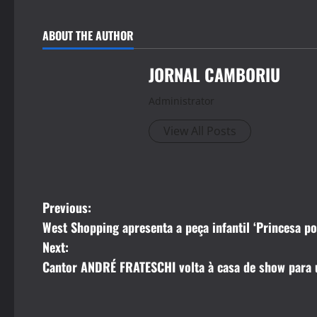
ABOUT THE AUTHOR
JORNAL CAMBORIU
Administrator
View All Posts
P
Previous:
West Shopping apresenta a peça infantil ‘Princesa po
o
Next:
s
Cantor ANDRÉ FRATESCHI volta à casa de show para 
t