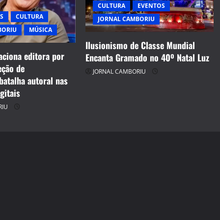
CULTURA
EVENTOS
S
CULTURA
JORNAL CAMBORIU
BORIU
MÚSICA
Ilusionismo de Classe Mundial
aciona editora por
Encanta Gramado no 40º Natal Luz
eção de
JORNAL CAMBORIU
batalha autoral nas
gitais
RIU