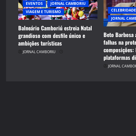
EVENTOS
JORNAL CAMBORIU
CELEBRIDADE
VIAGEM E TURISMO
JORNAL CAM
Balneário Camboriú estreia Natal
Beto Barbosa 
grandioso com desfile único e
falhas na prot
ambições turísticas
composições: 
JORNAL CAMBORIU
plataformas di
JORNAL CAMBO