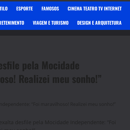
TILO
ESPORTE
FAMOSOS
CINEMA TEATRO TV INTERNET
RETENIMENTO
VIAGEM E TURISMO
DESIGN E ARQUITETURA
esfile pela Mocidade
oso! Realizei meu sonho!”
xalta desfile pela Mocidade Independente: “Foi