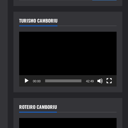
TURISMO CAMBORIU
Tocador
de
vídeo
00:00
42:49
ROTEIRO CAMBORIU
Tocador