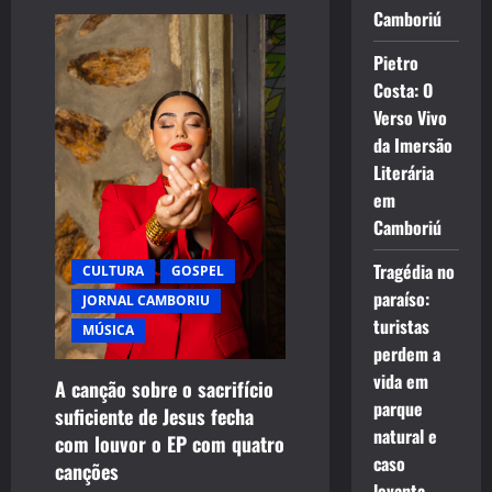
Camboriú
Pietro
Costa: O
Verso Vivo
da Imersão
Literária
em
Camboriú
Tragédia no
CULTURA
GOSPEL
paraíso:
JORNAL CAMBORIU
turistas
MÚSICA
perdem a
vida em
A canção sobre o sacrifício
parque
suficiente de Jesus fecha
natural e
com louvor o EP com quatro
caso
canções
levanta