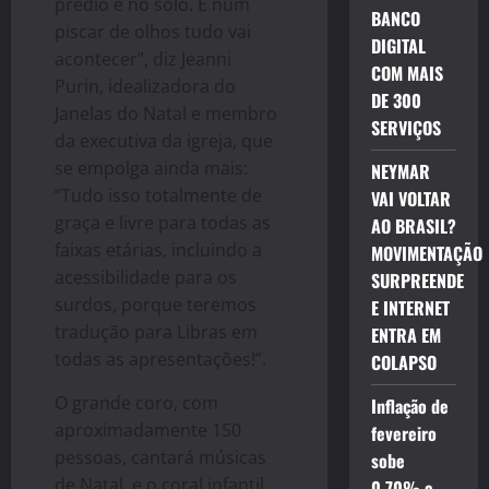
prédio e no solo. E num
BANCO
piscar de olhos tudo vai
DIGITAL
acontecer”, diz Jeanni
COM MAIS
Purin, idealizadora do
DE 300
Janelas do Natal e membro
SERVIÇOS
da executiva da igreja, que
se empolga ainda mais:
NEYMAR
“Tudo isso totalmente de
VAI VOLTAR
graça e livre para todas as
AO BRASIL?
faixas etárias, incluindo a
MOVIMENTAÇÃO
acessibilidade para os
SURPREENDE
surdos, porque teremos
E INTERNET
tradução para Libras em
ENTRA EM
todas
as apresentações!”.
COLAPSO
O grande coro, com
Inflação de
aproximadamente 150
fevereiro
pessoas, cantará músicas
sobe
de Natal, e o coral infantil,
0,70% e