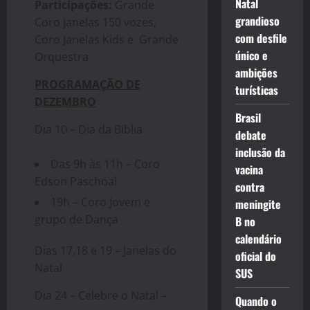
Natal
Participações:
Grande
grandioso
Coro Janelas 150 vozes,
com desfile
Coro Janelas Kids e Grande
único e
Orquestra
ambições
PROGRAMAÇÃO DE
turísticas
DEZEMBRO
Brasil
Dia 10 – Dia da Bíblia
debate
inclusão da
Das 9h às 11h – Coro
vacina
Edson Paschoal
contra
19h – Coro Jovem e
meningite
grupo de Dança
B no
calendário
Dias 17,18 e 19 – Janelas do
oficial do
Natal
SUS
Dia 24 – Celebre o Natal –
Quando o