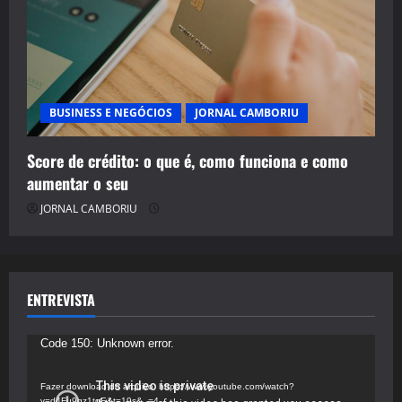
BUSINESS E NEGÓCIOS
JORNAL CAMBORIU
Score de crédito: o que é, como funciona e como
aumentar o seu
JORNAL CAMBORIU
ENTREVISTA
Tocador
Code 150: Unknown error.
de
vídeo
Fazer download do arquivo: https://www.youtube.com/watch?
v=d4Fu9gz1tqE&t=19s&_=4