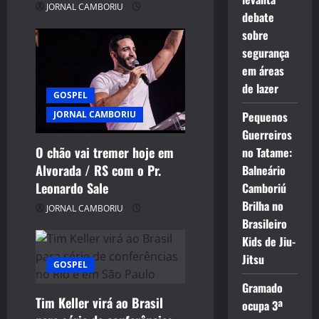
JORNAL CAMBORIU
debate
sobre
segurança
em áreas
de lazer
GOSPEL
JORNAL CAMBORIU
Pequenos
Guerreiros
O chão vai tremer hoje em
no Tatame:
Alvorada / RS com o Pr.
Balneário
Leonardo Sale
Camboriú
Brilha no
JORNAL CAMBORIU
Brasileiro
Kids de Jiu-
Jitsu
GOSPEL
Gramado
Tim Keller virá ao Brasil
ocupa 3ª