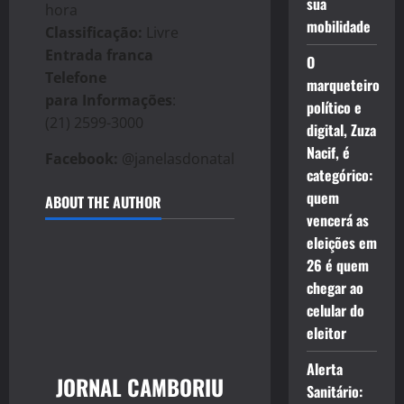
sua
hora
mobilidade
Classificação:
Livre
Entrada franca
O
Telefone
marqueteiro
para Informações
:
político e
(21) 2599-3000
digital, Zuza
Nacif, é
Facebook:
@janelasdonatal
categórico:
quem
ABOUT THE AUTHOR
vencerá as
eleições em
26 é quem
chegar ao
celular do
eleitor
Alerta
JORNAL CAMBORIU
Sanitário: