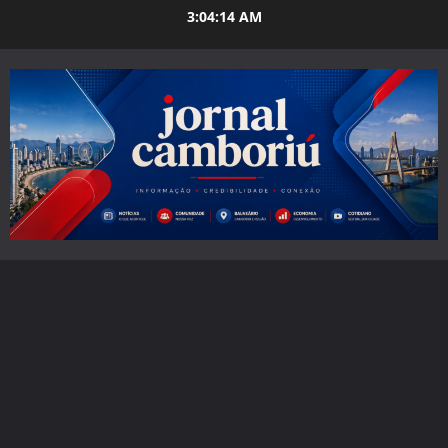
Skip
3:04:15 AM
to
content