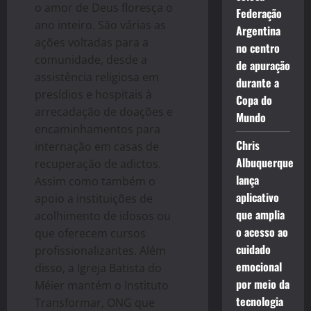
o amor de Deus floresça o
Federação
ano inteiro. São várias as
Argentina
ações voltadas para a
no centro
comunidade, desde a
de apuração
assistência religiosa em
durante a
presídios e hospitais à
Copa do
arrecadação de doações e
Mundo
encaminhamentos para
Chris
internação em casas de
Albuquerque
recuperação de adictos.
lança
Assim como também o
aplicativo
apoio a instituições de
que amplia
acolhimento de idosos ou
o acesso ao
que oferecem cursos
cuidado
profissionalizantes. Além
emocional
disso, a Igreja Batista do
por meio da
Méier mantém o Instituto
tecnologia
Transformar, ONG que