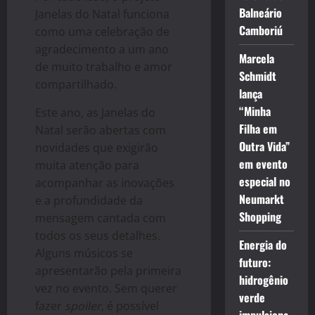
Balneário
Janelas do Natal funciona
Camboriú
como uma celebração de
agradecimento a um ano
Marcela
de muito trabalho e amor
Schmidt
compartilhado.
lança
“Minha
Este ano, as Janelas do
Filha em
Natal serão abertas com
Outra Vida”
novidades que exigirão
em evento
muita atenção para
especial no
acompanhar as inovações
Neumarkt
e a profundidade da
Shopping
mensagem cantada com
todos os seus detalhes.
Energia do
Alguns músicos se
futuro:
apresentarão pela primeira
hidrogênio
vez no evento. Sem querer
verde
fazer
spoiler
, é possível