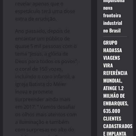
impulsiona
revelar apenas que o
nova
espetáculo terá uma dose
fronteira
extra de erudição.
industrial
no Brasil
Ano passado, depois de
encantar um público de
GRUPO
quase 5 mil pessoas com o
HADASSA
tema “Jesus, a glória de
VIAGENS
Deus para todos os povos”,
VIRA
o coral de 150 vozes,
REFERÊNCIA
incluindo o coro infantil, a
MUNDIAL,
igreja Batista do Méier
ATINGE 1.2
inova e promete
MILHÃO DE
surpreender ainda mais
EMBARQUES,
em 2017: “ Vamos desafiar
635.000
os olhos mais atentos com
CLIENTES
a iluminação e também
CADASTRADOS
com surpresas no alto do
E IMPLANTA