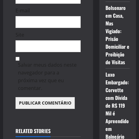
Bolsonaro
E-mail
em Casa,
Mas
Vigiado:
Site
Prisão
Domiciliar e
Proibição
de Visitas
Salvar meus dados neste
navegador para a
Luxo
próxima vez que eu
Embargado:
comentar.
Corvette
com Dívida
de R$ 119
Mil é
Apreendido
em
RELATED STORIES
Balneário