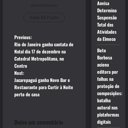
Anvisa
Administrator
Determina
Suspensão
View All Posts
Total das
Atividades
P
Previous:
da Elmeco
Rio de Janeiro ganha cantata de
o
Beto
Natal dia 17 de dezembro na
Barbosa
Catedral Metropolitana, no
s
aciona
Centro
editora por
t
Next:
falhas na
Jacarepaguá ganha Novo Bar e
n
proteção de
Restaurante para Curtir à Noite
composições:
perto de casa
a
batalha
autoral nas
v
plataformas
i
Deixe um comentário
digitais