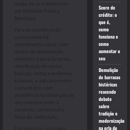
acaba de se transformar
Score de
em Utilidade Pública
crédito: o
Municipal.
que é,
como
Para os membros da
funciona e
comunidade há
como
atendimento social, com
aumentar o
auxílio de alimentação,
seu
remédios e para funerais,
distribuição de cestas
Demolição
básicas, visitas a enfermos
de barracas
e idosos, e até casamento
históricas
comunitário, com
reacende
assistência na obtenção de
debate
documentos junto a
sobre
cartórios, cerimonial e
tradição e
festa de celebração.
modernização
na orla de
Por tudo isso, o projeto