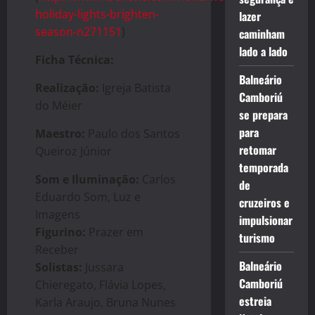
holiday-lights-brighten-
lazer
season-n271151
)
caminham
lado a lado
Ficha Técnica:
Balneário
Realização:
Igreja Batista
Camboriú
do Méier
se prepara
para
Maestro:
Paulo dos Santos
retomar
Queiroz Júnior
temporada
Som e Iluminação:
Carlos
de
Eduardo Som, Luz e
cruzeiros e
Imagens
impulsionar
Figurino:
Prazer em
turismo
Receber
Balneário
Solistas:
Jussara
Camboriú
Chieregato, Flávia Lopes,
estreia
Karla Araujo, Bruna Nunes