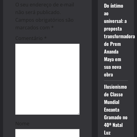
g
O seu endereço de e-mail
Do íntimo
não será publicado.
ao
a
Campos obrigatórios são
universal: a
marcados com
*
proposta
t
transformadora
Comentário
*
i
de Prem
Ananda
o
Maya em
sua nova
n
obra
Ilusionismo
de Classe
Mundial
Encanta
Gramado no
Nome
40º Natal
Luz