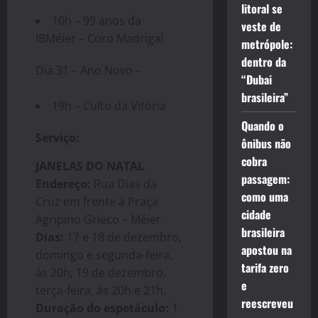
litoral se
10h – 99 anos da
veste de
IBMéier – Coro Madrigal
metrópole:
dentro da
Dia 31 – Ano Novo –
“Dubai
brasileira”
19h – Culto da Vitória
Quando o
Serviço:
ônibus não
cobra
JANELAS DO NATAL
passagem:
Endereço:
Rua Dias da
como uma
Cruz em frente à Praça
cidade
Agripino Grieco – Méier
brasileira
Dias:
17 e 18 de dezembro,
apostou na
domingo e segunda-feira,
tarifa zero
às 20h; 19 de dezembro,
e
terça-feira, às 20h e 21h.
reescreveu
Duração do espetáculo:
1