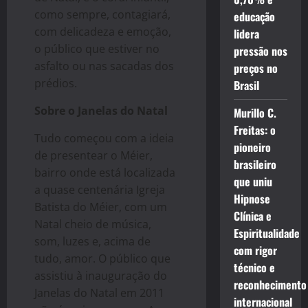
como sempre, contagiará,
educação
com delicadeza e emoção,
lidera
o público que estiver no
pressão nos
asfalto ou nas sacadas dos
preços no
prédios.
Brasil
Sobre o Janelas do Natal
Murillo C.
Freitas: o
Tudo começou com a ideia
pioneiro
de presentear o Méier,
brasileiro
bairro onde está localizada
que uniu
a quase centenária Igreja
Hipnose
Batista do Méier, com um
Clínica e
Natal cheio de música,
Espiritualidade
som, luzes e, acima de
com rigor
tudo, amor. O público que
técnico e
assistiu à inauguração do
reconhecimento
Janelas do Natal em 2011
internacional