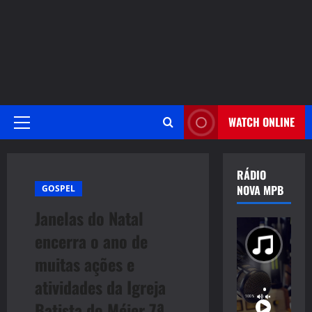
WATCH ONLINE
Primary
Menu
RÁDIO
NOVA MPB
GOSPEL
Janelas do Natal
encerra o ano de
muitas ações e
atividades da Igreja
Batista do Méier 7ª