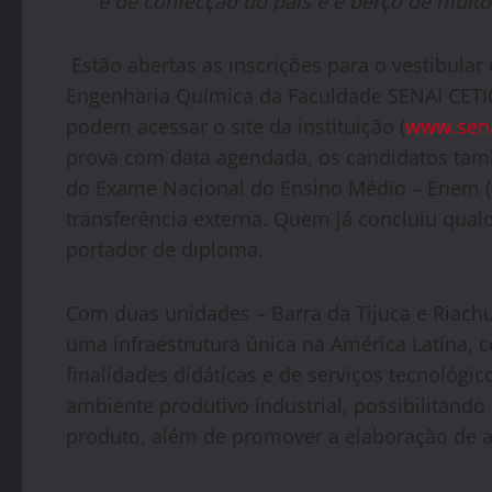
e de confecção do país e é berço de mui
Estão abertas as inscrições para o vestibul
Engenharia Química da Faculdade SENAI CETIQT
podem acessar o site da instituição (
www.sena
prova com data agendada, os candidatos tam
do Exame Nacional do Ensino Médio – Enem (
transferência externa. Quem já concluiu qua
portador de diploma.
Com duas unidades – Barra da Tijuca e Riachu
uma infraestrutura única na América Latina,
finalidades didáticas e de serviços tecnológi
ambiente produtivo industrial, possibilitand
produto, além de promover a elaboração de a