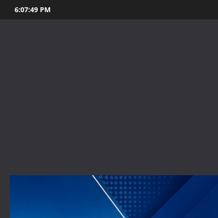
Skip
6:07:51 PM
to
content