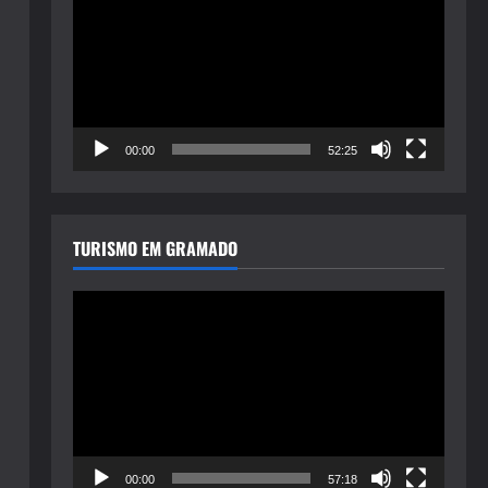
de
vídeo
00:00
52:25
TURISMO EM GRAMADO
Tocador
de
vídeo
00:00
57:18