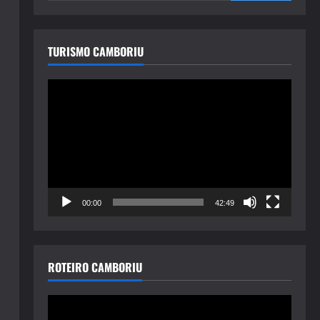
TURISMO CAMBORIU
Tocador
de
vídeo
00:00
42:49
ROTEIRO CAMBORIU
Tocador