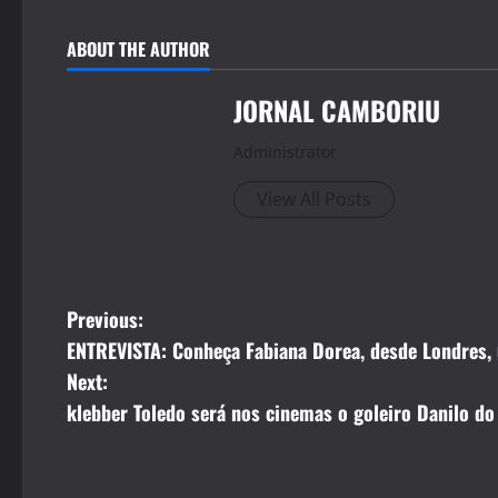
ABOUT THE AUTHOR
JORNAL CAMBORIU
Administrator
View All Posts
P
Previous:
ENTREVISTA: Conheça Fabiana Dorea, desde Londres, 
o
Next:
s
klebber Toledo será nos cinemas o goleiro Danilo d
t