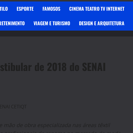
TILO
ESPORTE
FAMOSOS
CINEMA TEATRO TV INTERNET
RETENIMENTO
VIAGEM E TURISMO
DESIGN E ARQUITETURA
estibular de 2018 do SENAI
e mão de obra especializada nas áreas têxtil