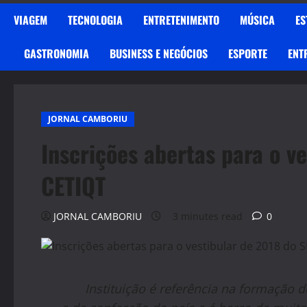
VIAGEM
TECNOLOGIA
ENTRETENIMENTO
MÚSICA
ES
GASTRONOMIA
BUSINESS E NEGÓCIOS
ESPORTE
ENT
JORNAL CAMBORIU
Inscrições abertas para o v
CETIQT
JORNAL CAMBORIU
3 minutes read
0
Instituição é referência na formação d