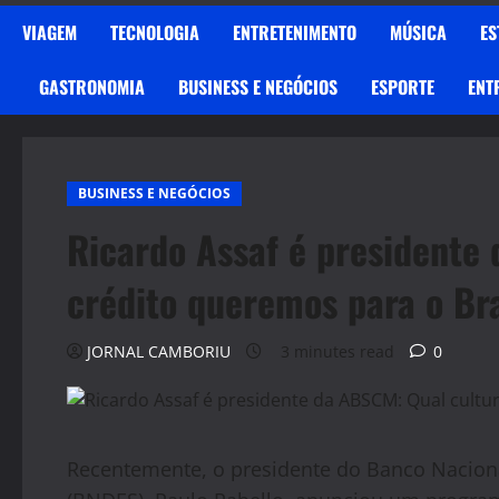
VIAGEM
TECNOLOGIA
ENTRETENIMENTO
MÚSICA
ES
GASTRONOMIA
BUSINESS E NEGÓCIOS
ESPORTE
ENT
BUSINESS E NEGÓCIOS
Ricardo Assaf é presidente
crédito queremos para o Bra
JORNAL CAMBORIU
3 minutes read
0
Recentemente, o presidente do Banco Nacion