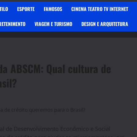
TILO
ESPORTE
FAMOSOS
CINEMA TEATRO TV INTERNET
RETENIMENTO
VIAGEM E TURISMO
DESIGN E ARQUITETURA
 da ABSCM: Qual cultura de
sil?
al de Desenvolvimento Econômico e Social