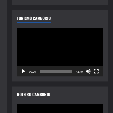
TURISMO CAMBORIU
Tocador
de
vídeo
00:00
42:49
ROTEIRO CAMBORIU
Tocador