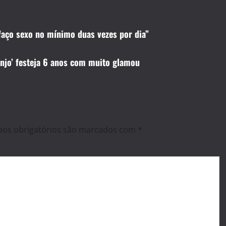
faço sexo no mínimo duas vezes por dia”
Anjo’ festeja 6 anos com muito glamou
os obrigatórios são marcados com
*