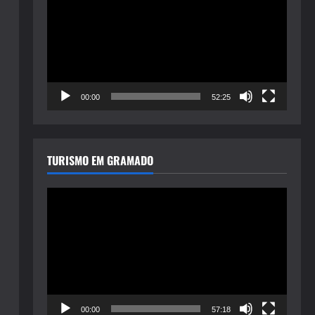
de
vídeo
00:00
52:25
TURISMO EM GRAMADO
Tocador
de
vídeo
00:00
57:18