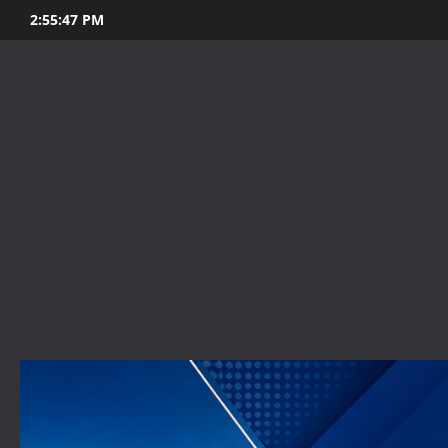
Skip
2:55:49 PM
to
content