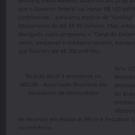
(BNDES), Paulo Rabello, anunciou um progra
que o Governo Federal vai injetar R$ 100 bilh
contribuinte -, para uma espécie de “
funding
”
faturamento de até R$ 90 milhões. Mas, ante
divulgado outro programa, o “Canal do Desen
micro, pequenas e médias empresas, transpor
que faturam até R$ 300 milhões.
Nós, SC
Ricardo Assaf é presidente da
Microem
ABSCM – Associação Brasileira das
entidad
Sociedades de Microcrédito
do Bras
crédito
objetiv
de recursos em massa as Micro e Pequenas Em
incumbência.