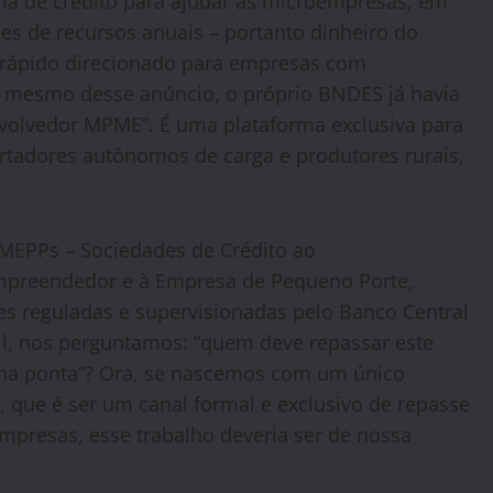
ma de crédito para ajudar as microempresas, em
ões de recursos anuais – portanto dinheiro do
 rápido direcionado para empresas com
s mesmo desse anúncio, o próprio BNDES já havia
volvedor MPME”. É uma plataforma exclusiva para
tadores autônomos de carga e produtores rurais,
MEPPs – Sociedades de Crédito ao
preendedor e à Empresa de Pequeno Porte,
es reguladas e supervisionadas pelo Banco Central
il, nos perguntamos: “quem deve repassar este
 na ponta”? Ora, se nascemos com um único
o, que é ser um canal formal e exclusivo de repasse
presas, esse trabalho deveria ser de nossa