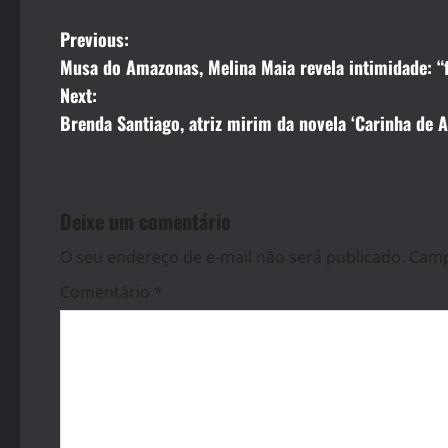
P
Previous:
Musa do Amazonas, Melina Maia revela intimidade: “
o
Next:
s
Brenda Santiago, atriz mirim da novela ‘Carinha de 
t
n
Deixe um comentário
a
O seu endereço de e-mail não será publicado.
Camp
v
Comentário
*
i
g
a