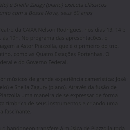
elo) e Sheila Zaugy (piano) executa clássicos
nto com a Bossa Nova, seus 60 anos
eatro da CAIXA Nelson Rodrigues, nos dias 13, 14 e
), às 19h. No programa das apresentações, o
em a Astor Piazzolla, que é o primeiro do trio,
tino, como as Quatro Estações Portenhas. O
deral e do Governo Federal.
or músicos de grande experiência camerística: José
lo) e Sheila Zagury (piano). Através da fusão de
r Piazzolla uma maneira de se expressar de forma
eza tímbrica de seus instrumentos e criando uma
 fascinante.
 o bandoneon transfere à música de Piazzolla toda