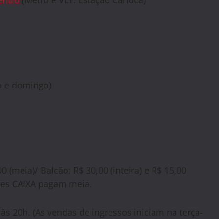
entro
(Metrô e VLT: Estação Carioca)
do e domingo)
00 (meia)/ Balcão: R$ 30,00 (inteira) e R$ 15,00
ntes CAIXA pagam meia.
às 20h. (As vendas de ingressos iniciam na terça-