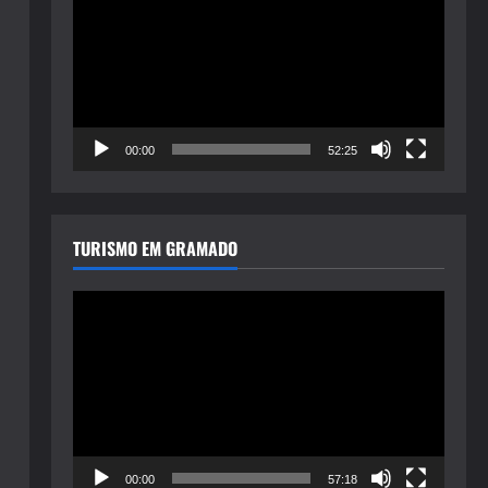
de
vídeo
00:00
52:25
TURISMO EM GRAMADO
Tocador
de
vídeo
00:00
57:18