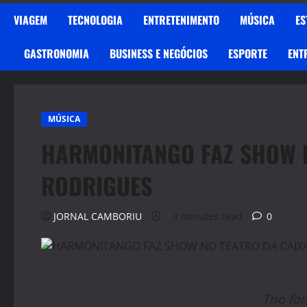
VIAGEM
TECNOLOGIA
ENTRETENIMENTO
MÚSICA
ES
GASTRONOMIA
BUSINESS E NEGÓCIOS
ESPORTE
ENT
MÚSICA
HARMONITANGO FAZ SHOW N
RODRIGUES
JORNAL CAMBORIU
3 minutes read
0
Trio fo