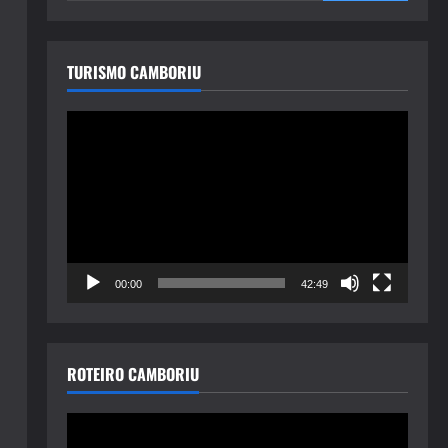
TURISMO CAMBORIU
Tocador
de
vídeo
00:00
42:49
ROTEIRO CAMBORIU
Tocador