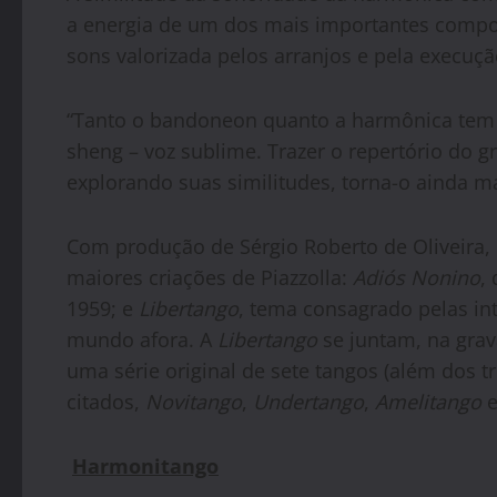
a energia de um dos mais importantes compo
sons valorizada pelos arranjos e pela execu
“Tanto o bandoneon quanto a harmônica tem
sheng – voz sublime. Trazer o repertório do 
explorando suas similitudes, torna-o ainda mai
Com produção de Sérgio Roberto de Oliveira, 
maiores criações de Piazzolla:
Adiós Nonino
,
1959; e
Libertango
, tema consagrado pelas int
mundo afora. A
Libertango
se juntam, na gra
uma série original de sete tangos (além dos t
citados,
Novitango
,
Undertango
,
Amelitango
Harmonitango