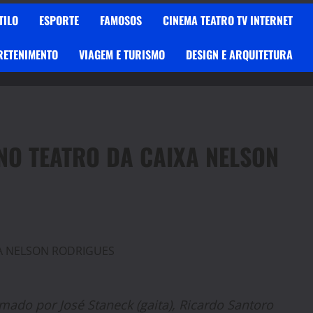
TILO
ESPORTE
FAMOSOS
CINEMA TEATRO TV INTERNET
RETENIMENTO
VIAGEM E TURISMO
DESIGN E ARQUITETURA
O TEATRO DA CAIXA NELSON
rmado por José Staneck (gaita), Rica
rdo Santoro