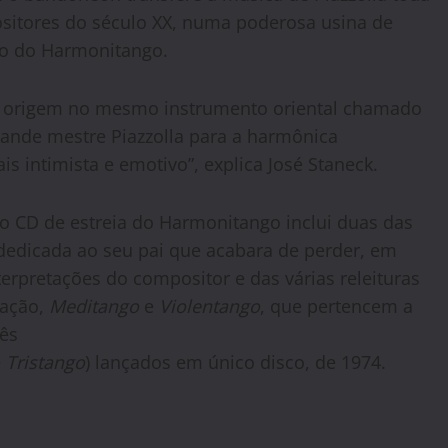
sitores do século XX, numa poderosa usina de
ção do Harmonitango.
 origem no mesmo instrumento oriental chamado
grande mestre Piazzolla para a harmônica
s intimista e emotivo”, explica José Staneck.
o CD de estreia do Harmonitango inclui duas das
 dedicada ao seu pai que acabara de perder, em
erpretações do compositor e das várias releituras
vação,
Meditango
e
Violentango
, que pertencem a
rês
e
Tristango
) lançados em único disco, de 1974.