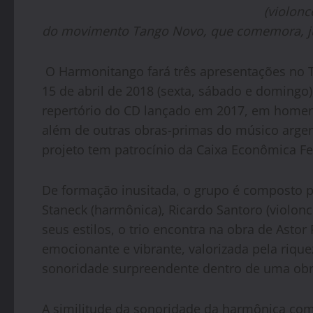
(violonc
do
movimento Tango Novo, que comemora, ju
O Harmonitango fará três apresentações no T
15 de abril de 2018 (sexta, sábado e domingo
repertório do CD lançado em 2017, em homenag
além de outras obras-primas do músico argen
projeto tem patrocínio da Caixa Econômica Fe
De formação inusitada, o grupo é composto p
Staneck (harmônica), Ricardo Santoro (violonce
seus estilos, o trio encontra na obra de Asto
emocionante e vibrante, valorizada pela riqu
sonoridade surpreendente dentro de uma obra
A similitude da sonoridade da harmônica com