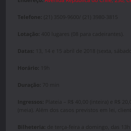
Endereço:
Avenida República do Chile, 230, C
Telefone:
(21) 3509-9600/ (21) 3980-3815
Lotação:
400 lugares (08 para cadeirantes).
Datas:
13, 14 e 15 abril de 2018 (sexta, sába
Horário:
19h
Duração:
70 min
Ingressos:
Plateia – R$ 40,00 (inteira) e R$ 20,
(meia). Além dos casos previstos em lei, clie
Bilheteria:
de terça-feira a domingo, das 13h 