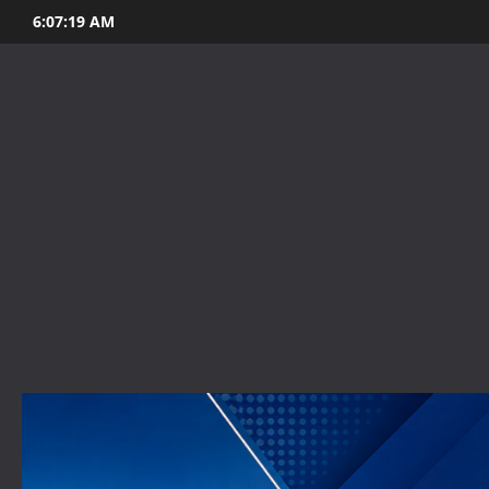
Skip
6:07:21 AM
to
content