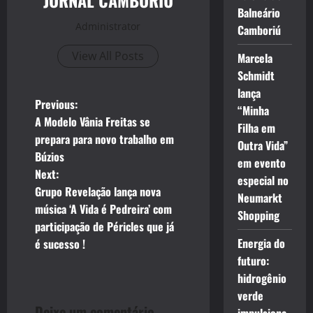
JORNAL CAMBORIU
Balneário
Administrator
Camboriú
View All Posts
Marcela
Schmidt
lança
P
Previous:
“Minha
A Modelo Vânia Freitas se
Filha em
o
prepara para novo trabalho em
Outra Vida”
Búzios
s
em evento
Next:
especial no
t
Grupo Revelação lança nova
Neumarkt
música ‘A Vida é Pedreira’ com
Shopping
n
participação de Péricles que já
Energia do
é sucesso !
a
futuro:
v
hidrogênio
verde
Deixe um comentário