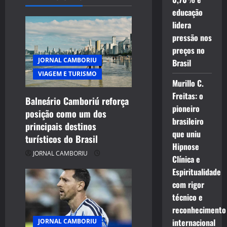
educação
lidera
pressão nos
preços no
JORNAL CAMBORIU
Brasil
VIAGEM E TURISMO
Murillo C.
Freitas: o
Balneário Camboriú reforça
pioneiro
posição como um dos
brasileiro
principais destinos
que uniu
turísticos do Brasil
Hipnose
JORNAL CAMBORIU
Clínica e
Espiritualidade
com rigor
técnico e
reconhecimento
internacional
JORNAL CAMBORIU