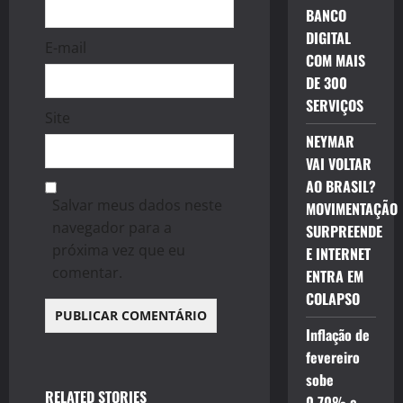
BANCO
DIGITAL
E-mail
COM MAIS
DE 300
SERVIÇOS
Site
NEYMAR
VAI VOLTAR
AO BRASIL?
Salvar meus dados neste
MOVIMENTAÇÃO
navegador para a
SURPREENDE
próxima vez que eu
E INTERNET
comentar.
ENTRA EM
COLAPSO
Inflação de
fevereiro
sobe
RELATED STORIES
0,70% e