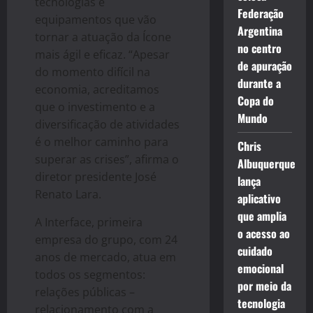
tecnologias e
Federação
equipamentos que vão
Argentina
tornar a atuação da Ícone
no centro
mais ágil e eficaz. “Apesar
de apuração
do momento difícil na
durante a
economia, acreditamos
Copa do
que o investimento e a
Mundo
diversificação de atividades
é o melhor caminho para
Chris
superar as crises”, afirma o
Albuquerque
diretor presidente José
lança
Renato Lara.
aplicativo
que amplia
A Interface, primeira
o acesso ao
empresa do grupo, com 24
cuidado
anos de mercado, atua em
emocional
todos os segmentos:
por meio da
relações públicas –
tecnologia
relacionamento com a