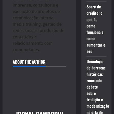
imprensa, consultoria e
Score de
execução de projetos de
crédito: o
comunicação interna,
que é,
media training, gestão de
como
redes sociais, produção de
funciona e
conteúdos e
como
relacionamento com
aumentar o
comunidades.
seu
Demolição
ABOUT THE AUTHOR
de barracas
históricas
reacende
debate
sobre
tradição e
modernização
na orla de