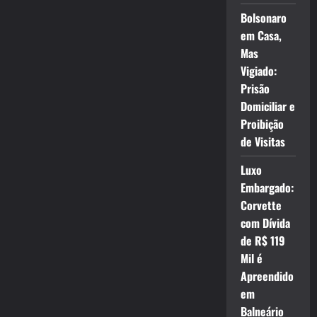
Bolsonaro
em Casa,
Mas
Vigiado:
Prisão
Domiciliar e
Proibição
de Visitas
Luxo
Embargado:
Corvette
com Dívida
de R$ 119
Mil é
Apreendido
em
Balneário