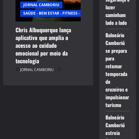
JORNAL CAMBORIU
lazer
SAÚDE - BEM ESTAR - FITNESS - ESPORTE
caminham
lado a lado
Chris Albuquerque lança
Balneário
aplicativo que amplia o
Camboriú
acesso ao cuidado
se prepara
emocional por meio da
para
tecnologia
retomar
JORNAL CAMBORIU
temporada
de
cruzeiros e
impulsionar
turismo
Balneário
Camboriú
estreia