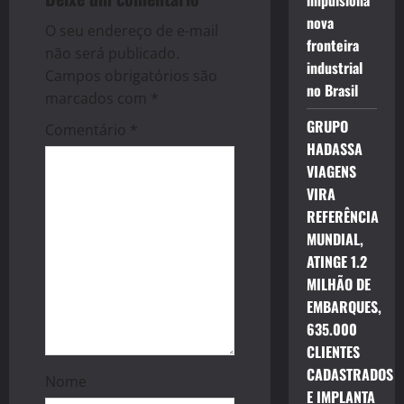
i
impulsiona
nova
g
O seu endereço de e-mail
fronteira
não será publicado.
industrial
a
Campos obrigatórios são
no Brasil
marcados com
*
t
GRUPO
Comentário
*
i
HADASSA
VIAGENS
o
VIRA
REFERÊNCIA
n
MUNDIAL,
ATINGE 1.2
MILHÃO DE
EMBARQUES,
635.000
CLIENTES
CADASTRADOS
Nome
E IMPLANTA