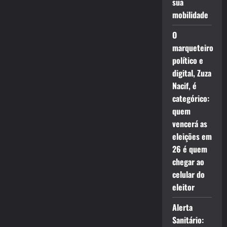
sua
mobilidade
O
marqueteiro
político e
digital, Zuza
Nacif, é
categórico:
quem
vencerá as
eleições em
26 é quem
chegar ao
celular do
eleitor
Alerta
Sanitário: