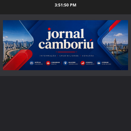
Skip
3:51:52 PM
to
content