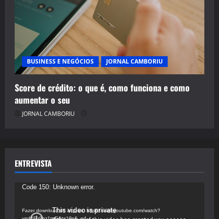
BUSINESS E NEGÓCIOS
JORNAL CAMBORIU
Score de crédito: o que é, como funciona e como
aumentar o seu
JORNAL CAMBORIU
ENTREVISTA
Tocador
Code 150: Unknown error.
de
vídeo
Fazer download do arquivo: https://www.youtube.com/watch?
v=d4Fu9gz1tqE&t=19s&_=4