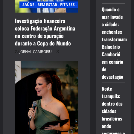
SAÚDE - BEM ESTAR - FITNESS - ESPORTE
Quando o
mar invade
Investigação financeira
a cidade:
coloca Federação Argentina
enchentes
no centro de apuração
transformam
durante a Copa do Mundo
Balneário
JORNAL CAMBORIU
Camboriú
em cenário
de
devastação
Noite
tranquila:
dentro das
cidades
brasileiras
onde
segurança e