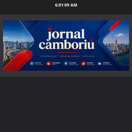
Skip
6:01:11 AM
to
content