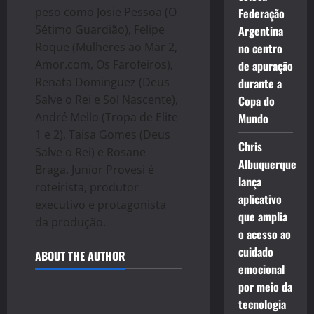
peso como Josie Pessoa (O
Federação
Sétimo Guardião), Felipe
Argentina
Roque (Mulheres ao Mar 2,
no centro
Amor.com, Os Farofeiros),
de apuração
Renata Dominguez (Deus
durante a
Salve o Rei e Sol Nascente),
Copa do
André Mello (Tropa de Elite
Mundo
1 e 2), Taisa Gomes (Deus
Chris
Salve o Rei) e Rosane
Albuquerque
Braga. Junior Provesi é
lança
roteirista, produtor
aplicativo
executivo e protagonista
que amplia
da produção.
o acesso ao
cuidado
ABOUT THE AUTHOR
emocional
por meio da
tecnologia