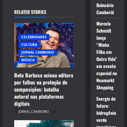
Balneário
a
RELATED STORIES
Camboriú
v
Marcela
Schmidt
i
lança
CELEBRIDADES
g
“Minha
CULTURA
Filha em
JORNAL CAMBORIU
a
Outra Vida”
MÚSICA
em evento
t
especial no
Beto Barbosa aciona editora
i
Neumarkt
por falhas na proteção de
Shopping
composições: batalha
o
autoral nas plataformas
Energia do
digitais
n
futuro:
JORNAL CAMBORIU
hidrogênio
verde