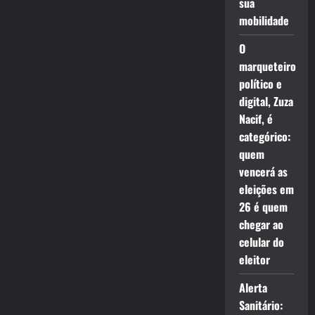
sua
mobilidade
O
marqueteiro
político e
digital, Zuza
Nacif, é
categórico:
quem
vencerá as
eleições em
26 é quem
chegar ao
celular do
eleitor
Alerta
Sanitário: