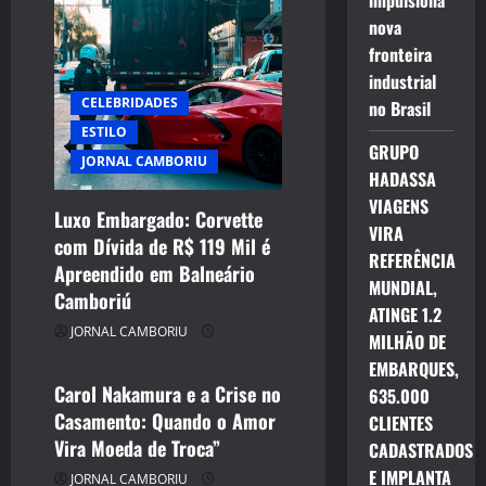
impulsiona
nova
fronteira
industrial
CELEBRIDADES
no Brasil
ESTILO
GRUPO
JORNAL CAMBORIU
HADASSA
VIAGENS
Luxo Embargado: Corvette
VIRA
com Dívida de R$ 119 Mil é
CELEBRIDADES
REFERÊNCIA
Apreendido em Balneário
CINEMA TEATRO TV INTERNET
MUNDIAL,
Camboriú
ENTRETENIMENTO
ATINGE 1.2
JORNAL CAMBORIU
JORNAL CAMBORIU
MILHÃO DE
EMBARQUES,
Carol Nakamura e a Crise no
635.000
Casamento: Quando o Amor
CLIENTES
Vira Moeda de Troca”
CADASTRADOS
E IMPLANTA
JORNAL CAMBORIU