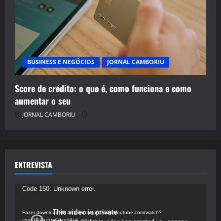
BUSINESS E NEGÓCIOS
JORNAL CAMBORIU
Score de crédito: o que é, como funciona e como
aumentar o seu
JORNAL CAMBORIU
ENTREVISTA
Tocador
Code 150: Unknown error.
de
vídeo
Fazer download do arquivo: https://www.youtube.com/watch?
v=d4Fu9gz1tqE&t=19s&_=4