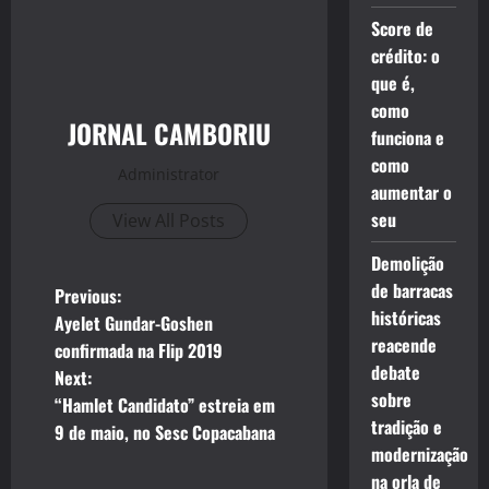
Score de
crédito: o
que é,
como
JORNAL CAMBORIU
funciona e
como
Administrator
aumentar o
seu
View All Posts
Demolição
de barracas
P
Previous:
históricas
Ayelet Gundar-Goshen
o
reacende
confirmada na Flip 2019
debate
Next:
s
sobre
“Hamlet Candidato” estreia em
tradição e
t
9 de maio, no Sesc Copacabana
modernização
n
na orla de