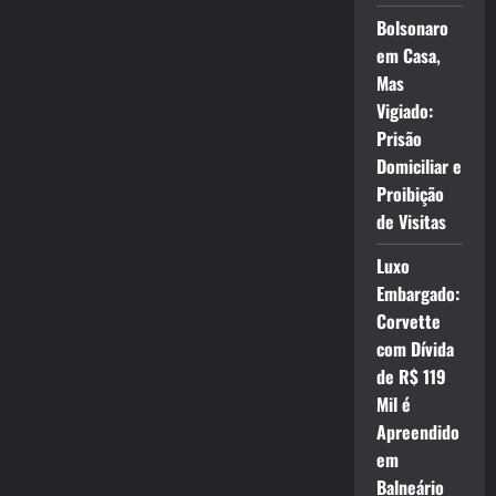
Bolsonaro
em Casa,
Mas
Vigiado:
Prisão
Domiciliar e
Proibição
de Visitas
Luxo
Embargado:
Corvette
com Dívida
de R$ 119
Mil é
Apreendido
em
Balneário