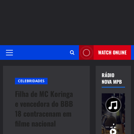
WATCH ONLINE
Primary
Menu
RÁDIO
NOVA MPB
CELEBRIDADES
Filha de MC Koringa
e vencedora do BBB
18 contracenam em
filme nacional