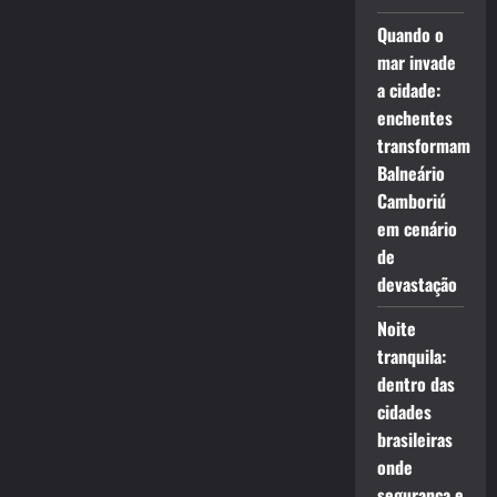
Quando o
mar invade
a cidade:
enchentes
transformam
Balneário
Camboriú
em cenário
de
devastação
Noite
tranquila:
dentro das
cidades
brasileiras
onde
segurança e