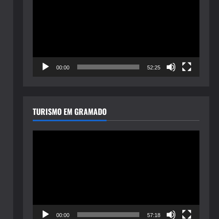
de
vídeo
00:00
52:25
TURISMO EM GRAMADO
Tocador
de
vídeo
00:00
57:18