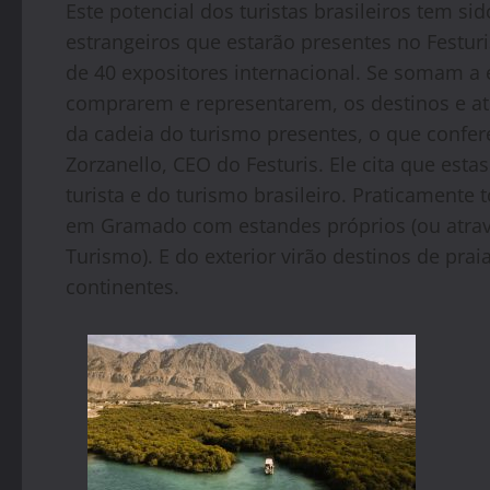
Este potencial dos turistas brasileiros tem s
estrangeiros que estarão presentes no
Festuri
de 40 expositores internacional. Se somam a 
comprarem e representarem, os destinos e atra
da cadeia do turismo presentes, o que confer
Zorzanello, CEO do
Festuris
. Ele cita que es
turista e do turismo brasileiro. Praticamente 
em Gramado com estandes próprios (ou atravé
Turismo). E do exterior virão destinos de pra
continentes.