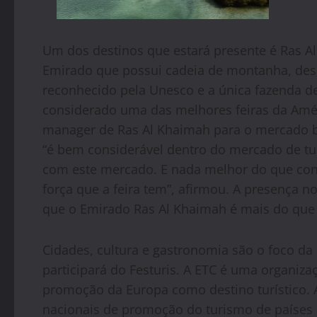
Um dos destinos que estará presente é Ras A
Emirado que possui cadeia de montanha, dese
reconhecido pela Unesco e a única fazenda d
considerado uma das melhores feiras da Améri
manager de Ras Al Khaimah para o mercado br
“é bem considerável dentro do mercado de tu
com este mercado. E nada melhor do que con
força que a feira tem”, afirmou. A presença n
que o Emirado Ras Al Khaimah é mais do que u
Cidades, cultura e gastronomia são o foco d
participará do
Festuris
. A ETC é uma organizaç
promoção da Europa como destino turístico. 
nacionais de promoção do turismo de países