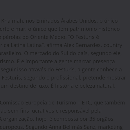
l Khaimah, nos Emirados Árabes Unidos, o único
rto e mar, o único que tem patrimônio histórico
e pérolas do Oriente Médio. “O
Festuris
é
ca Latina Latina”, afirma Alex Bernardes, country
asileiro. O mercado do Sul do país, segundo ele,
rismo. E é importante a gente marcar presença
seguir isso através do
Festuris
, a gente conhece a
o
Festuris
, segundo o profissional, pretende mostrar
m destino de luxo. É história e beleza natural.
a Comissão Europeia de Turismo – ETC, que também
ão sem fins lucrativos e responsável pela
A organização, hoje, é composta por 35 órgãos
 europeus. Segundo Anna Bellmás Sanz, marketing