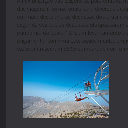
A flexibilização das exigências para entrada 
das viagens internacionais para diversos des
em maio deste ano as despesas dos brasileiro
segunda vez que as despesas ultrapassaram a
pandemia da Covid-19. E um levantamento do
pagamento, confirma este aquecimento: em ju
exterior cresceram 360% comparado com o m