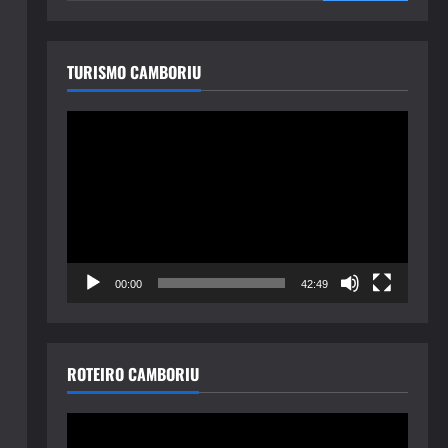
TURISMO CAMBORIU
Tocador
de
vídeo
00:00
42:49
ROTEIRO CAMBORIU
Tocador