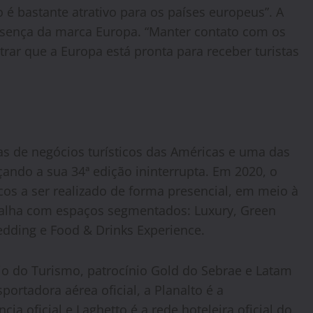
 é bastante atrativo para os países europeus”. A
resença da marca Europa. “Manter contato com os
rar que a Europa está pronta para receber turistas
s de negócios turísticos das Américas e uma das
ando a sua 34ª edição ininterrupta. Em 2020, o
icos a ser realizado de forma presencial, em meio à
alha com espaços segmentados: Luxury, Green
edding e Food & Drinks Experience.
io do Turismo, patrocínio Gold do Sebrae e Latam
sportadora aérea oficial, a Planalto é a
ncia oficial e Laghetto é a rede hoteleira oficial do