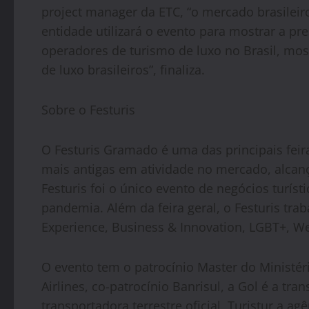
project manager da ETC, “o mercado brasileiro
entidade utilizará o evento para mostrar a p
operadores de turismo de luxo no Brasil, most
de luxo brasileiros”, finaliza.
Sobre o
Festuris
O
Festuris
Gramado é uma das principais feira
mais antigas em atividade no mercado, alcanç
Festuris
foi o único evento de negócios turíst
pandemia. Além da feira geral, o
Festuris
trab
Experience, Business & Innovation, LGBT+, W
O evento tem o patrocínio Master do Ministér
Airlines, co-patrocínio Banrisul, a Gol é a tran
transportadora terrestre oficial, Turistur a agê