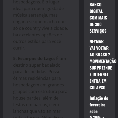
hospedagens. É o lugar
BANCO
ideal para quem gosta de
DIGITAL
música sertaneja, mas
COM MAIS
engana-se quem acha que
DE 300
só de country vive a cidade,
SERVIÇOS
há excelentes opções de
NEYMAR
outros estilos para você
VAI VOLTAR
curtir.
AO BRASIL?
5. Escarpas do Lago:
É um
MOVIMENTAÇÃO
destino super badalado
SURPREENDE
para despedidas. Possuí
E INTERNET
ótimas residências para
ENTRA EM
hospedagem em grandes
COLAPSO
grupos com estrutura para
Inflação de
house parties, além de
fevereiro
festas em barcos, e em
sobe
lanchas que vão animar
0,70% e
toda a turma. Além disso,