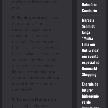
opções de festas em alto
Balneário
mar.
Camboriú
2. Rio de Janeiro:
A cidade
Marcela
maravilhosa é uma
Schmidt
excelente opção para
lança
quem busca praia e
“Minha
diversão. Com uma rede
Filha em
hoteleira incrível, diversos
Outra Vida”
bares, baladas, festas em
em evento
suítes de motel de frente
especial no
para o mar, passeios de
Neumarkt
limousine e ainda porque
Shopping
não turistar na cidade que
Energia do
possui inúmeros pontos
futuro:
turísticos?!
hidrogênio
3. Trancoso (Bahia):
Um
verde
passeio pelo famoso