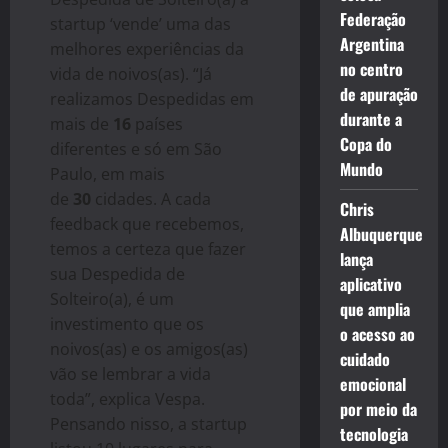
Federação
startup ‘vende’ uma das
Argentina
melhores experiências da
no centro
vida de noivos(as). “Já
de apuração
realizamos Despedidas em
durante a
mais de
16
países
Copa do
diferentes e só em São
Mundo
Paulo, em mais
de
30
cidades. A cada
Chris
feedback que recebemos,
Albuquerque
temos a certeza que fazer
lança
sua Despedida de
aplicativo
Solteiro(a), é um
que amplia
investimento que os
o acesso ao
noivos(as) e os amigos(as)
cuidado
vão se lembrar a vida
emocional
toda”, explica Vespa.
por meio da
Pensando nisso, a startup
tecnologia