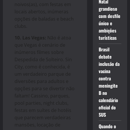
Natal
noivos(as), com festas em
grandioso
locais abertos, inúmeras
com desfile
opções de baladas e beach
único e
clubs.
ambições
turísticas
10. Las Vegas:
Não é atoa
que Vegas é cenário de
Brasil
inúmeros filmes sobre
debate
Despedida de Solteiro. Sin
inclusão da
City, como é conhecida, é
vacina
um verdadeiro parque de
contra
diversões para adultos e
meningite
opções para se divertir não
B no
faltam! Cassino, parques,
calendário
pool parties, night clubs,
oficial do
festas em suítes de hotéis
SUS
que parecem verdadeiras
mansões, locação de
Quando o