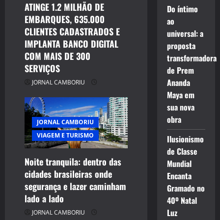
ATINGE 1.2 MILHÃO DE
Do íntimo
EMBARQUES, 635.000
ao
CLIENTES CADASTRADOS E
universal: a
IMPLANTA BANCO DIGITAL
proposta
COM MAIS DE 300
transformadora
SERVIÇOS
de Prem
Ananda
JORNAL CAMBORIU
Maya em
sua nova
obra
JORNAL CAMBORIU
VIAGEM E TURISMO
Ilusionismo
de Classe
Noite tranquila: dentro das
Mundial
cidades brasileiras onde
Encanta
segurança e lazer caminham
Gramado no
lado a lado
40º Natal
Luz
JORNAL CAMBORIU