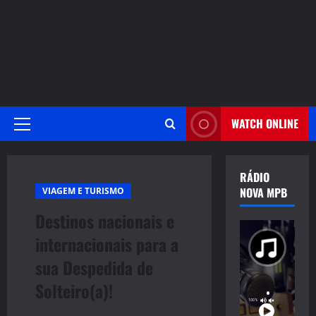
WATCH ONLINE
Primary
Menu
RÁDIO
NOVA MPB
VIAGEM E TURISMO
Destinos nacionais e
internacionais para a
sua Despedida de
Solteiro(a)!