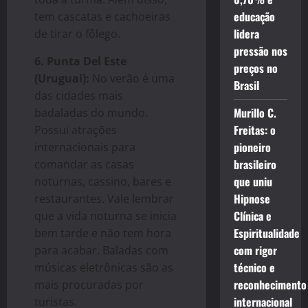
educação
tem cascatas e cachoeiras
lidera
de tirar o fôlego.
pressão nos
6. Punta Del Este
preços no
(Uruguai):
No verão é uma
Brasil
das cidades mais
Murillo C.
badaladas do mundo.
Freitas: o
Possui atrações
pioneiro
internacionais para
brasileiro
comandar as casas
que uniu
noturnas, cassino, bares e
Hipnose
restaurantes. Vale lembrar
Clínica e
que a vida noturna se inicia
Espiritualidade
bem tarde e não tem hora
com rigor
para acabar. Baladas com
técnico e
músicas eletrônicas são as
reconhecimento
mais procuradas por
internacional
turistas.