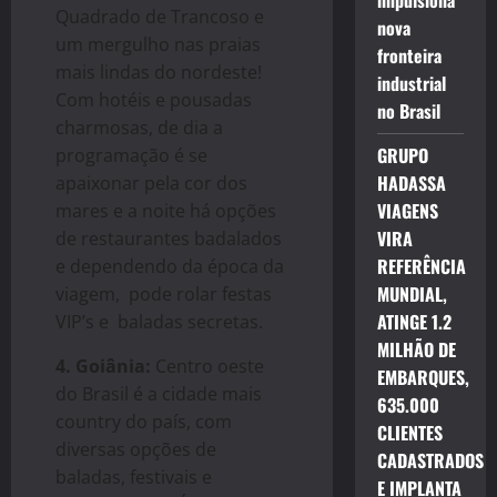
impulsiona
Quadrado de Trancoso e
nova
um mergulho nas praias
fronteira
mais lindas do nordeste!
industrial
Com hotéis e pousadas
no Brasil
charmosas, de dia a
GRUPO
programação é se
HADASSA
apaixonar pela cor dos
VIAGENS
mares e a noite há opções
VIRA
de restaurantes badalados
REFERÊNCIA
e dependendo da época da
MUNDIAL,
viagem, pode rolar festas
ATINGE 1.2
VIP’s e baladas secretas.
MILHÃO DE
4.
Goiânia:
Centro oeste
EMBARQUES,
do Brasil é a cidade mais
635.000
country do país, com
CLIENTES
diversas opções de
CADASTRADOS
baladas, festivais e
E IMPLANTA