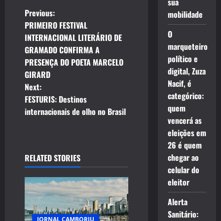
sua
P
Previous:
mobilidade
PRIMEIRO FESTIVAL
o
O
INTERNACIONAL LITERÁRIO DE
marqueteiro
GRAMADO CONFIRMA A
s
político e
PRESENÇA DO POETA MARCELO
digital, Zuza
t
GIRARD
Nacif, é
Next:
n
categórico:
FESTURIS: Destinos
quem
internacionais de olho no Brasil
a
vencerá as
eleições em
v
26 é quem
i
chegar ao
RELATED STORIES
celular do
g
eleitor
a
Alerta
Sanitário:
JORNAL CAMBORIU