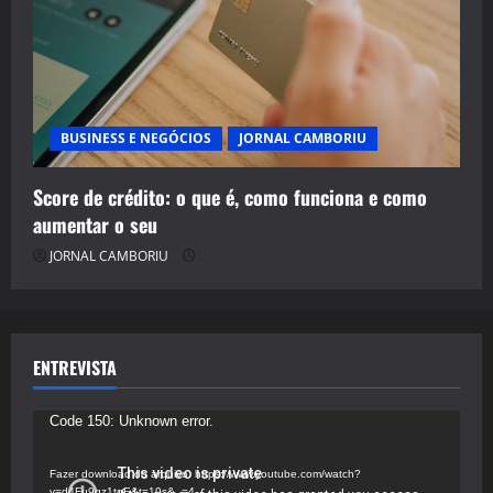
BUSINESS E NEGÓCIOS
JORNAL CAMBORIU
Score de crédito: o que é, como funciona e como
aumentar o seu
JORNAL CAMBORIU
ENTREVISTA
Tocador
Code 150: Unknown error.
de
vídeo
Fazer download do arquivo: https://www.youtube.com/watch?
v=d4Fu9gz1tqE&t=19s&_=4