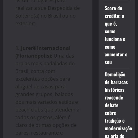
listou 10 lugares para
Score de
realizar a sua Despedida de
crédito: o
Solteiro(a) no Brasil ou no
que é,
exterior:
como
funciona e
como
1. Jurerê Internacional
aumentar o
(Florianópolis):
Uma das
seu
praias mais badaladas do
Brasil, conta com
Demolição
excelentes opções para
de barracas
aluguel de casas para
históricas
grandes grupos, baladas
reacende
dos mais variados estilos e
debate
beach clubs que atendem a
sobre
todos os gostos, além é
tradição e
claro de ótimas opções de
modernização
bares, restaurante e
na orla de