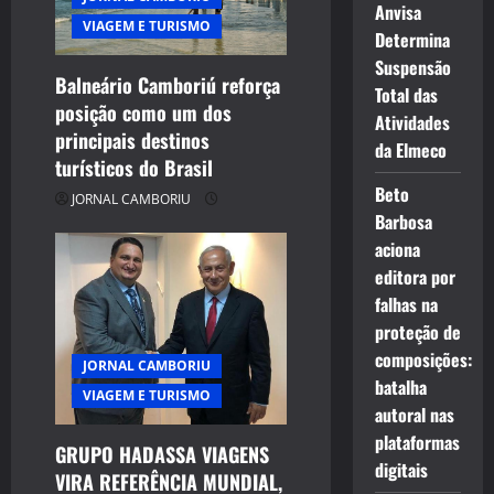
t
Anvisa
VIAGEM E TURISMO
Determina
i
Suspensão
Balneário Camboriú reforça
o
Total das
posição como um dos
Atividades
n
principais destinos
da Elmeco
turísticos do Brasil
Beto
JORNAL CAMBORIU
Barbosa
aciona
editora por
falhas na
proteção de
composições:
JORNAL CAMBORIU
batalha
VIAGEM E TURISMO
autoral nas
plataformas
GRUPO HADASSA VIAGENS
digitais
VIRA REFERÊNCIA MUNDIAL,