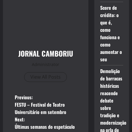
Score de
crédito: o
que é,
como
funciona e
como
JORNAL CAMBORIU
aumentar o
seu
Administrator
Demolição
View All Posts
de barracas
históricas
reacende
P
Previous:
debate
FESTU – Festival de Teatro
sobre
o
Universitário em setembro
tradição e
Next:
s
modernização
Últimas semanas do espetáculo
na orla de