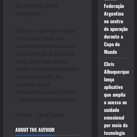
Federação
aprendendo sobre
Argentina
reciclagem.
no centro
de apuração
“Essa foi a primeira edição
durante a
do Carioca Party. Um
Copa do
evento totalmente voltado
Mundo
para crianças. O espaço é
delas, para que elas se
Chris
sintam à vontade e tenham
Albuquerque
um dia bem feliz. No
lança
próximo dia 22,
aplicativo
realizaremos outra edição.
que amplia
“, afirmou Danielle Koppel.
o acesso ao
cuidado
Crédito : Carol Casals
emocional
por meio da
ABOUT THE AUTHOR
tecnologia