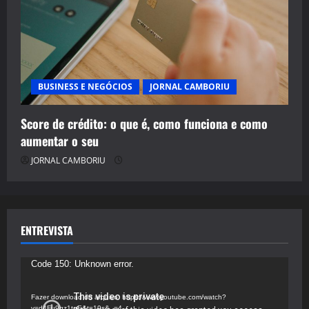
BUSINESS E NEGÓCIOS
JORNAL CAMBORIU
Score de crédito: o que é, como funciona e como
aumentar o seu
JORNAL CAMBORIU
ENTREVISTA
Tocador
Code 150: Unknown error.
de
vídeo
Fazer download do arquivo: https://www.youtube.com/watch?
v=d4Fu9gz1tqE&t=19s&_=4