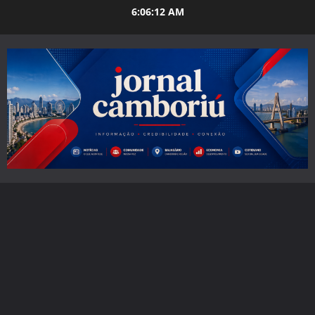
Skip
6:06:13 AM
to
content