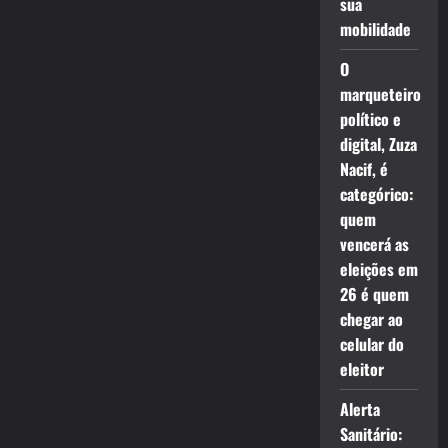
sua
mobilidade
O
marqueteiro
político e
digital, Zuza
Nacif, é
categórico:
quem
vencerá as
eleições em
26 é quem
chegar ao
celular do
eleitor
Alerta
Sanitário: