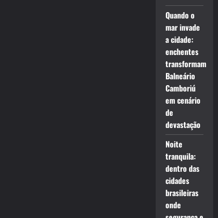
Quando o
mar invade
a cidade:
enchentes
transformam
Balneário
Camboriú
em cenário
de
devastação
Noite
tranquila:
dentro das
cidades
brasileiras
onde
segurança e