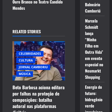
t
Ouro Branco no Teatro Candido
Balneário
Mendes
Camboriú
n
Marcela
a
Schmidt
RELATED STORIES
v
lança
“Minha
i
Filha em
Outra Vida”
g
CELEBRIDADES
em evento
CULTURA
a
especial no
JORNAL CAMBORIU
Neumarkt
t
MÚSICA
Shopping
i
Energia do
Beto Barbosa aciona editora
futuro:
por falhas na proteção de
o
hidrogênio
composições: batalha
verde
autoral nas plataformas
n