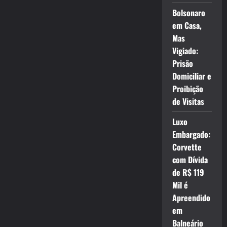
Bolsonaro
em Casa,
Mas
Vigiado:
Prisão
Domiciliar e
Proibição
de Visitas
Luxo
Embargado:
Corvette
com Dívida
de R$ 119
Mil é
Apreendido
em
Balneário