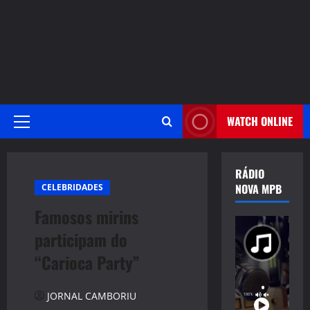
WATCH ONLINE
Primary
Menu
RÁDIO
NOVA MPB
CELEBRIDADES
Famosos mirins
participam do
“Carioca Party”
JORNAL CAMBORIU