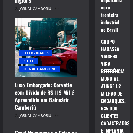
impulsiona
digitais
nova
JORNAL CAMBORIU
fronteira
industrial
no Brasil
GRUPO
HADASSA
CELEBRIDADES
VIAGENS
ESTILO
VIRA
JORNAL CAMBORIU
REFERÊNCIA
MUNDIAL,
Luxo Embargado: Corvette
ATINGE 1.2
com Dívida de R$ 119 Mil é
MILHÃO DE
CELEBRIDADES
Apreendido em Balneário
EMBARQUES,
CINEMA TEATRO TV INTERNET
Camboriú
635.000
ENTRETENIMENTO
CLIENTES
JORNAL CAMBORIU
JORNAL CAMBORIU
CADASTRADOS
E IMPLANTA
Carol Nakamura e a Crise no