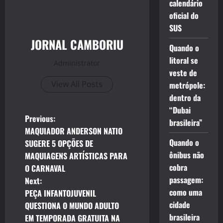
calendário
oficial do
SUS
JORNAL CAMBORIU
Quando o
litoral se
Administrator
veste de
View All Posts
metrópole:
dentro da
“Dubai
P
Previous:
brasileira”
MAQUIADOR ANDERSON NATIO
o
Quando o
SUGERE 5 OPÇÕES DE
ônibus não
MAQUIAGENS ARTÍSTICAS PARA
s
cobra
O CARNAVAL
t
passagem:
Next:
como uma
PEÇA INFANTOJUVENIL
n
cidade
QUESTIONA O MUNDO ADULTO
brasileira
EM TEMPORADA GRATUITA NA