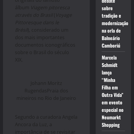
debate
álbum
Viagem pitoresca
sobre
através do Brasil
(
Voyage
tradição e
Pittoresque dans le
modernização
Brésil
), considerado um
na orla de
dos mais importantes
Balneário
documentos iconográficos
Camboriú
sobre o Brasil do século
Marcela
XIX.
Schmidt
lança
“Minha
Johann Moritz
Filha em
RugendasPraia dos
Outra Vida”
mineiros no Rio de Janeiro
em evento
especial no
Segundo a curadora Angela
Neumarkt
Ancora da Luz, a
Shopping
importância de se revisitar