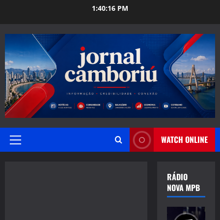
Skip
1:40:18 PM
to
content
WATCH ONLINE
Primary
Menu
RÁDIO
NOVA MPB