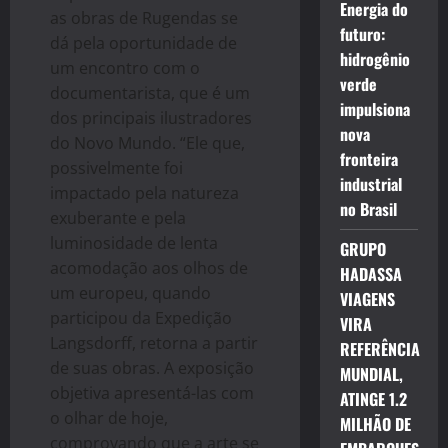
Energia do
as obras de Rugendas se
futuro:
dá pela oportunidade de
hidrogênio
um encontro com o
verde
documentarista, que é um
impulsiona
dos principais ilustradores
nova
do Novo Mundo. “Ele que,
fronteira
possivelmente foi
industrial
impactado pela natureza
no Brasil
exuberante e pela
luminosidade de lenta
GRUPO
acomodação aos olhos de
HADASSA
um europeu, quando
VIAGENS
participou da Expedição
VIRA
Langsdorff, retorna a partir
REFERÊNCIA
de suas obras. A exposição
MUNDIAL,
objetiva apresentá-las com
ATINGE 1.2
o olhar de hoje,
MILHÃO DE
comprovando que a arte se