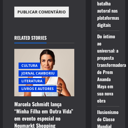
batalha
autoral nas
plataformas
digitais
Do íntimo
RELATED STORIES
ao
universal: a
proposta
transformadora
CULTURA
de Prem
JORNAL CAMBORIU
Ananda
LITERATURA
Maya em
LIVROS E AUTORES
sua nova
obra
Marcela Schmidt lança
“Minha Filha em Outra Vida”
Ilusionismo
em evento especial no
de Classe
Neumarkt Shopping
Mundial