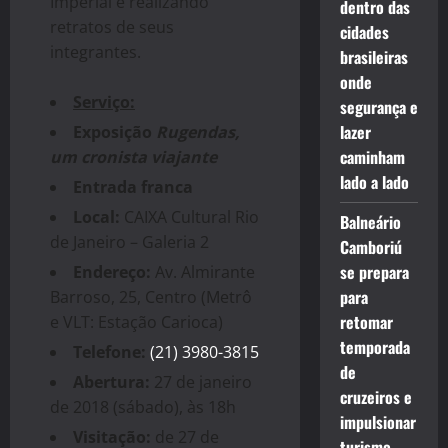
Imperial e realizando
dentro das
retratos de seus
cidades
integrantes.
brasileiras
onde
Serviço:
segurança e
lazer
Exposição
Rugendas,
caminham
um cronista viajante
lado a lado
Entrada franca
Local:
CAIXA Cultural Rio
Balneário
de Janeiro – Galeria 2
Camboriú
se prepara
Endereço:
Av. Almirante
para
Barroso, 25, Centro (Metrô
retomar
e VLT: Estação Carioca)
temporada
Telefone:
(21) 3980-3815
de
Abertura:
27 de janeiro
cruzeiros e
de 2018 (sábado), às 18h
impulsionar
Visitação:
de 27 de
turismo