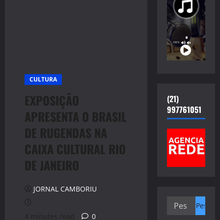
CULTURA
EXPOSIÇÃO
(21)
997761051
APRESENTA O BRASIL
DE RUGENDAS NA
CAIXA CULTURAL RIO
DE JANEIRO
JORNAL CAMBORIU
Pesquisar
por:
4 minutes read
0