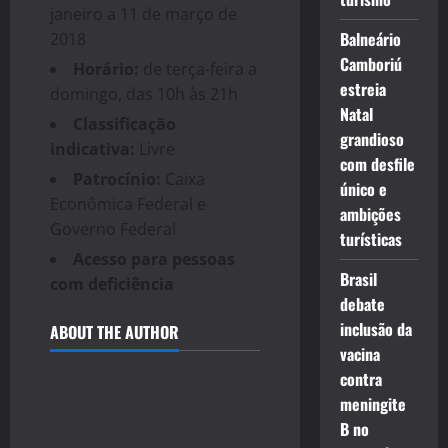
janeiro a 11 de março de
Balneário
2018
Camboriú
Horário:
de terça-feira a
estreia
domingo, das 10h às 21h
Natal
Classificação
grandioso
indicativa:
Livre
com desfile
Patrocínio:
Caixa
único e
Econômica Federal e
ambições
Governo Federal
turísticas
Acesso para pessoas
Brasil
com deficiência
debate
inclusão da
ABOUT THE AUTHOR
vacina
contra
meningite
B no