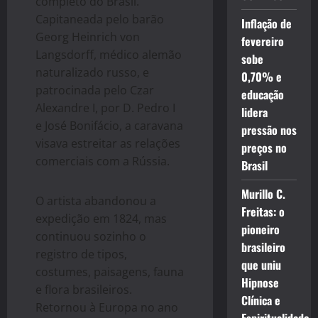
completo do Brasil.
Capitaneada pelo barão
Inflação de
Georg Heinrich von
fevereiro
Langsdorff, médico alemão
sobe
naturalizado russo, e
0,70% e
patrocinada pelo Czar
educação
Alexandre I, por D. Pedro I
lidera
e José Bonifácio, a caravana
pressão nos
visava estreitar as relações
preços no
comerciais com a Rússia.
Brasil
Murillo C.
O artista abandonou a
Freitas: o
expedição em 1824, mas
pioneiro
continuou sozinho o
brasileiro
registro de tipos,
que uniu
costumes, paisagens, fauna
Hipnose
e flora brasileiros.
Clínica e
Retornou à Europa no ano