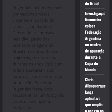
do Brasil
Rugendas foi um dos mais
Investigação
conhecidos artistas
financeira
viajantes e, ao lado do
coloca
francês Jean Baptiste
Federação
Debret, foi responsável
Argentina
pela divulgação das
no centro
primeiras imagens do
de apuração
Brasil no exterior. Em sua
durante a
trajetória, retratou o país
Copa do
durante os anos 1820 com
Mundo
toda a exuberância da
natureza e os costumes da
Chris
população. Era como se
Albuquerque
Rugendas fosse, dois
lança
séculos atrás, um fotógrafo
aplicativo
antes da invenção da
que amplia
fotografia.
o acesso ao