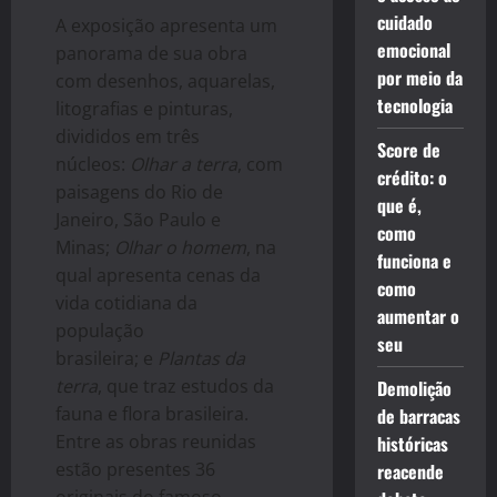
cuidado
A exposição apresenta um
emocional
panorama de sua obra
por meio da
com desenhos, aquarelas,
tecnologia
litografias e pinturas,
divididos em três
Score de
núcleos:
Olhar a terra
, com
crédito: o
paisagens do Rio de
que é,
Janeiro, São Paulo e
como
Minas;
Olhar o homem
, na
funciona e
qual apresenta cenas da
como
vida cotidiana da
aumentar o
população
seu
brasileira; e
Plantas da
terra
, que traz estudos da
Demolição
fauna e flora brasileira.
de barracas
Entre as obras reunidas
históricas
estão presentes 36
reacende
originais do famoso