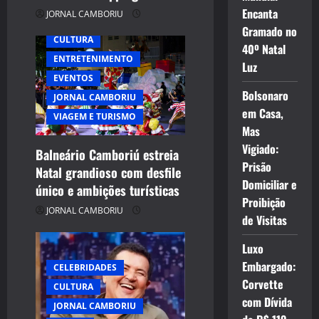
Encanta
JORNAL CAMBORIU
Gramado no
CULTURA
40º Natal
ENTRETENIMENTO
Luz
EVENTOS
Bolsonaro
JORNAL CAMBORIU
em Casa,
VIAGEM E TURISMO
Mas
Vigiado:
Balneário Camboriú estreia
Prisão
Natal grandioso com desfile
Domiciliar e
único e ambições turísticas
Proibição
JORNAL CAMBORIU
de Visitas
Luxo
Embargado:
CELEBRIDADES
Corvette
CULTURA
com Dívida
JORNAL CAMBORIU