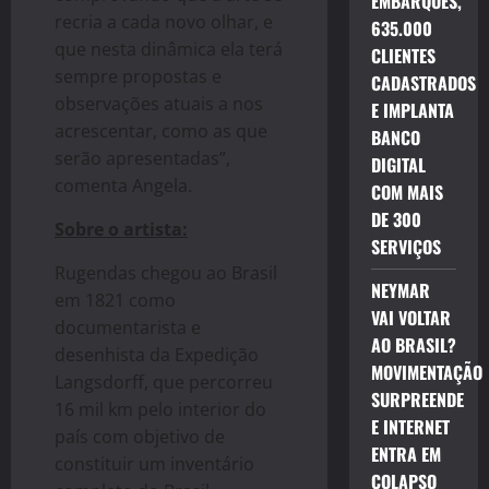
EMBARQUES,
recria a cada novo olhar, e
635.000
que nesta dinâmica ela terá
CLIENTES
sempre propostas e
CADASTRADOS
observações atuais a nos
E IMPLANTA
acrescentar, como as que
BANCO
serão apresentadas”,
DIGITAL
comenta Angela.
COM MAIS
DE 300
Sobre o artista:
SERVIÇOS
Rugendas chegou ao Brasil
NEYMAR
em 1821 como
VAI VOLTAR
documentarista e
AO BRASIL?
desenhista da Expedição
MOVIMENTAÇÃO
Langsdorff, que percorreu
SURPREENDE
16 mil km pelo interior do
E INTERNET
país com objetivo de
ENTRA EM
constituir um inventário
COLAPSO