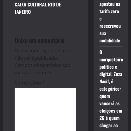
a
apostou na
CAIXA CULTURAL RIO DE
tarifa zero
v
JANEIRO
e
i
reescreveu
sua
g
Deixe um comentário
mobilidade
a
O seu endereço de e-mail
O
não será publicado.
marqueteiro
t
Campos obrigatórios são
político e
i
marcados com
*
digital, Zuza
Nacif, é
Comentário
*
o
categórico:
quem
n
vencerá as
eleições em
26 é quem
chegar ao