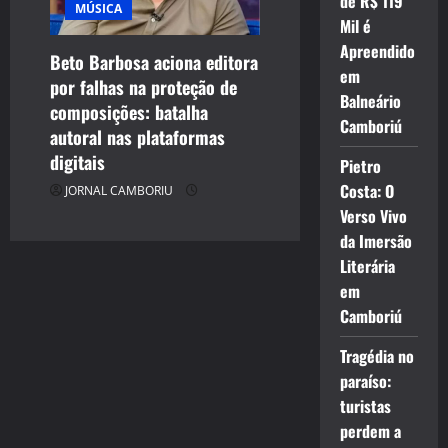
de R$ 119
MÚSICA
Mil é
Apreendido
Beto Barbosa aciona editora
em
por falhas na proteção de
Balneário
composições: batalha
Camboriú
autoral nas plataformas
digitais
Pietro
Costa: O
JORNAL CAMBORIU
Verso Vivo
da Imersão
Literária
em
Camboriú
Tragédia no
paraíso:
turistas
perdem a