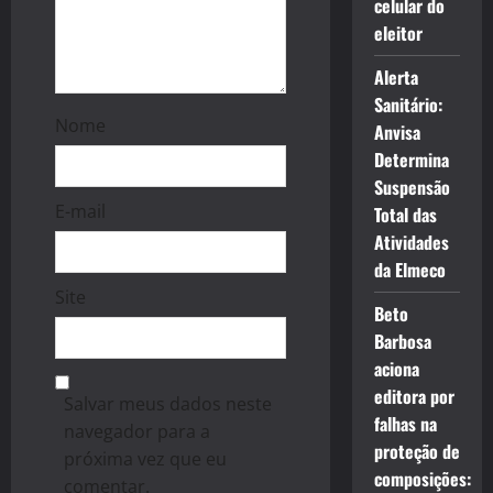
celular do
eleitor
Alerta
Sanitário:
Nome
Anvisa
Determina
Suspensão
E-mail
Total das
Atividades
da Elmeco
Site
Beto
Barbosa
aciona
editora por
Salvar meus dados neste
falhas na
navegador para a
proteção de
próxima vez que eu
composições:
comentar.