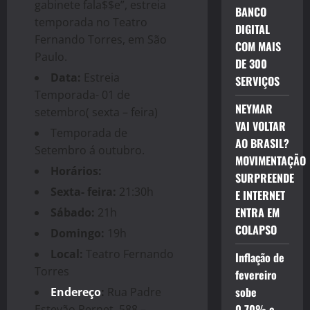
gabinete fala$$e”, estreia
BANCO
temporada no Teatro
DIGITAL
Fernando Torres, em São
COM MAIS
Paulo.
DE 300
Data:
Estreia
SERVIÇOS
Temporada- 01 de
NEYMAR
setembro( sexta – feira)
VAI VOLTAR
Temporada de
AO BRASIL?
Setembro á outubro.
MOVIMENTAÇÃO
Horários:
SURPREENDE
Sexta- feira:
21:30h
E INTERNET
ENTRA EM
Sábado:
21h
COLAPSO
Domingo:
19h
Local:
Teatro Fernando
Inflação de
Torres
fevereiro
sobe
Endereço
:
Rua Padre
0,70% e
Estevão Pernet, 588 –