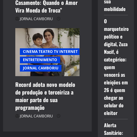
sua
Casamento: Quando o Amor
mobilidade
Vira Moeda de Troca”
JORNAL CAMBORIU
O
marqueteiro
político e
digital, Zuza
Nacif, é
CINEMA TEATRO TV INTERNET
categórico:
ENTRETENIMENTO
quem
JORNAL CAMBORIU
vencerá as
eleições em
Record adota novo modelo
26 é quem
de produção e terceiriza a
chegar ao
maior parte de sua
celular do
programação
eleitor
JORNAL CAMBORIU
Alerta
Sanitário: