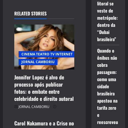
litoral se
veste de
RELATED STORIES
metrópole:
dentro da
“Dubai
brasileira”
Quando o
CINEMA TEATRO TV INTERNET
ônibus não
JORNAL CAMBORIU
cobra
passagem:
Jennifer Lopez é alvo de
como uma
processo após publicar
CELEBRIDADES
cidade
fotos: o embate entre
brasileira
CINEMA TEATRO TV INTERNET
celebridade e direito autoral
apostou na
ENTRETENIMENTO
tarifa zero
JORNAL CAMBORIU
JORNAL CAMBORIU
e
reescreveu
Carol Nakamura e a Crise no