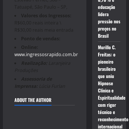
educação
Tatuapé, São Paulo – SP,
lidera
Valores dos Ingressos:
pressão nos
R$60,00 reais inteira \
preços no
R$30,00 reais meia entrada
Brasil
Ponto de vendas:
Murillo C.
Online:
Freitas: o
www.ingressosrapido.com.br
pioneiro
Realização:
Laranjeira
brasileiro
Produções
que uniu
Assessoria de
Hipnose
Imprensa:
Lúcia Furlan
Clínica e
Espiritualidade
ABOUT THE AUTHOR
com rigor
técnico e
reconhecimento
internacional