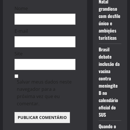
Natal
Nome
grandioso
com desfile
único e
ambições
E-mail
turísticas
Brasil
Site
debate
inclusão da
vacina
contra
Salvar meus dados neste
meningite
navegador para a
B no
próxima vez que eu
calendário
comentar.
oficial do
SUS
Quando o