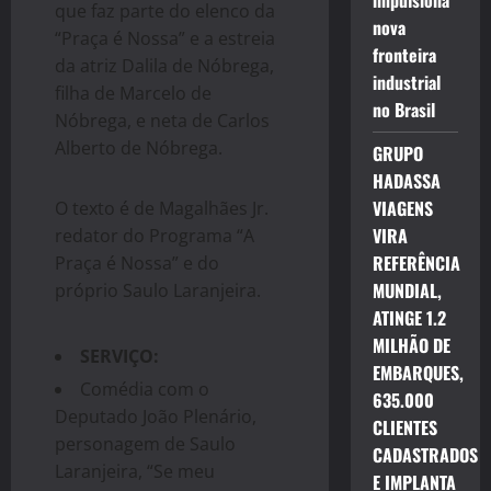
impulsiona
que faz parte do elenco da
nova
“Praça é Nossa” e a estreia
fronteira
da atriz Dalila de Nóbrega,
industrial
filha de Marcelo de
no Brasil
Nóbrega, e neta de Carlos
Alberto de Nóbrega.
GRUPO
HADASSA
VIAGENS
O texto é de Magalhães Jr.
VIRA
redator do Programa “A
REFERÊNCIA
Praça é Nossa” e do
MUNDIAL,
próprio Saulo Laranjeira.
ATINGE 1.2
MILHÃO DE
SERVIÇO:
EMBARQUES,
Comédia com o
635.000
Deputado João Plenário,
CLIENTES
personagem de Saulo
CADASTRADOS
Laranjeira, “Se meu
E IMPLANTA