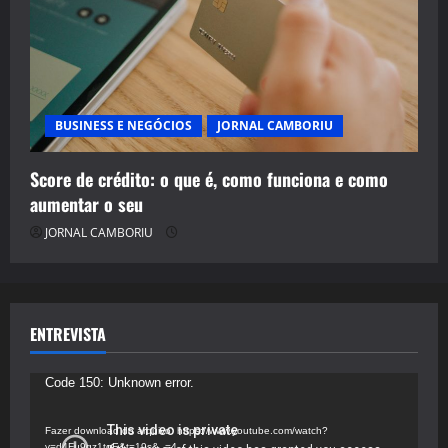
BUSINESS E NEGÓCIOS
JORNAL CAMBORIU
Score de crédito: o que é, como funciona e como
aumentar o seu
JORNAL CAMBORIU
ENTREVISTA
Tocador
Code 150: Unknown error.
de
vídeo
Fazer download do arquivo: https://www.youtube.com/watch?
v=d4Fu9gz1tqE&t=19s&_=4