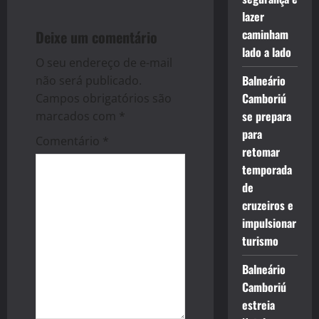
a
lazer
caminham
Deixe um comentário
v
lado a lado
O seu endereço de e-mail
i
Balneário
não será publicado.
g
Camboriú
Campos obrigatórios são
se prepara
marcados com
*
a
para
Comentário
*
retomar
t
temporada
de
i
cruzeiros e
o
impulsionar
turismo
n
Balneário
Camboriú
estreia