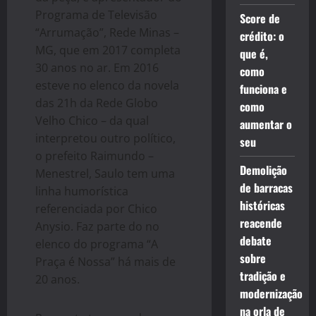
Programa de Televisão
Score de
“Arrumação”, Rede Minas –
crédito: o
MG, que em 2017 completa
que é,
30 anos no ar. Em 2016
como
esteve no elenco da novela
funciona e
das 21h da Rede Globo
como
Velho Chico – da qual
aumentar o
interpretou outro político,
seu
o prefeito Raimundo –
Demolição
Menestrel, Saulo tem uma
de barracas
linha humorística
históricas
referenciada por Chico
reacende
Anysio. Faz parte do no
debate
elenco do programa “A
sobre
Praça é Nossa” há mais de
tradição e
20 anos.
modernização
na orla de