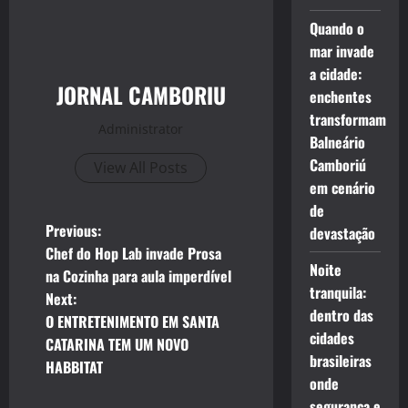
Quando o
mar invade
a cidade:
JORNAL CAMBORIU
enchentes
transformam
Administrator
Balneário
Camboriú
View All Posts
em cenário
de
P
Previous:
devastação
Chef do Hop Lab invade Prosa
o
Noite
na Cozinha para aula imperdível
tranquila:
Next:
s
dentro das
O ENTRETENIMENTO EM SANTA
cidades
t
CATARINA TEM UM NOVO
brasileiras
HABBITAT
n
onde
segurança e