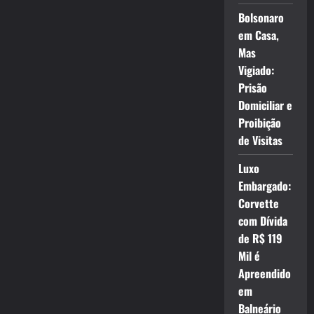
Bolsonaro
em Casa,
Mas
Vigiado:
Prisão
Domiciliar e
Proibição
de Visitas
Luxo
Embargado:
Corvette
com Dívida
de R$ 119
Mil é
Apreendido
em
Balneário