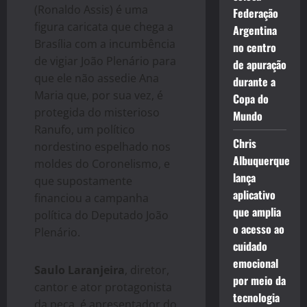
(Ronaldo Assis) é uma
Federação
figura caricata que chega a
Argentina
Brasília com a incumbência
no centro
de vigiar João Plenário para
de apuração
que ele não assedie Ana
durante a
Maria que, por sua vez, é
Copa do
protegida do misterioso
Mundo
Ranufo, um político
Chris
nordestino espelhado nos
Albuquerque
moldes do Coronelismo, e
lança
que supostamente
aplicativo
financiou a campanha
que amplia
política do Deputado João
o acesso ao
Plenário.
cuidado
emocional
Saulo Laranjeira
, diretor,
por meio da
cantor e ator protagonista
tecnologia
da peça, é apresentador do