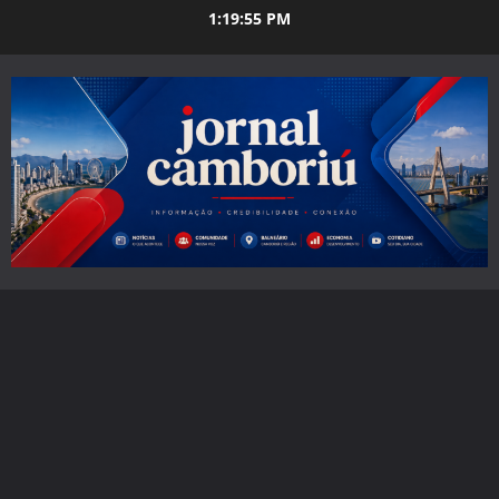
Skip
1:19:56 PM
to
content