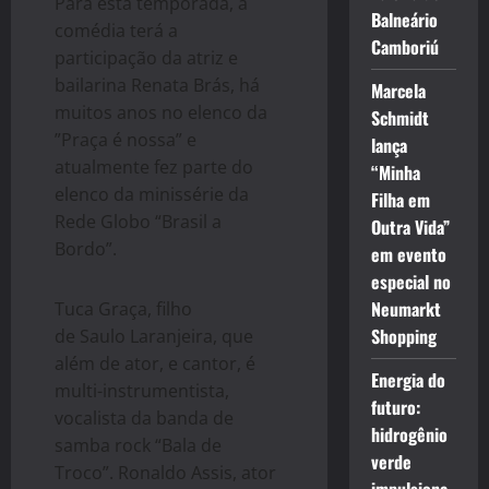
Para esta temporada, a
Balneário
comédia terá a
Camboriú
participação da atriz e
bailarina Renata Brás, há
Marcela
muitos anos no elenco da
Schmidt
”Praça é nossa” e
lança
atualmente fez parte do
“Minha
elenco da minissérie da
Filha em
Rede Globo “Brasil a
Outra Vida”
Bordo”.
em evento
especial no
Neumarkt
Tuca Graça, filho
Shopping
de Saulo Laranjeira, que
além de ator, e cantor, é
Energia do
multi-instrumentista,
futuro:
vocalista da banda de
hidrogênio
samba rock “Bala de
verde
Troco”. Ronaldo Assis, ator