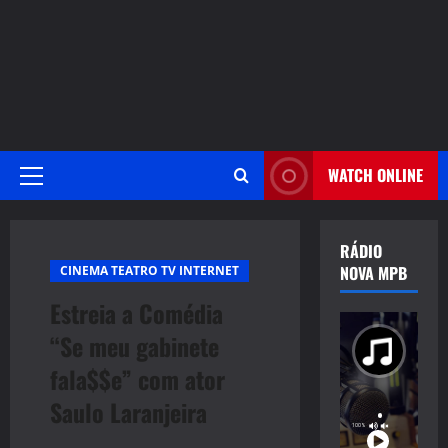
WATCH ONLINE
Primary
Menu
RÁDIO
NOVA MPB
CINEMA TEATRO TV INTERNET
Estreia a Comédia
“Se meu gabinete
fala$$e” com ator
Saulo Laranjeira