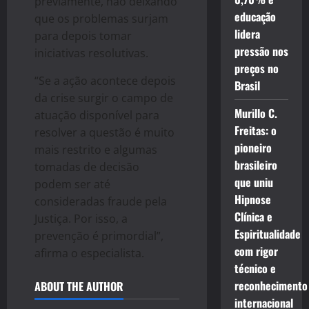
previamente, não deixando
educação
que os problemas surjam
lidera
para depois tomar
pressão nos
iniciativas resolutivas.
preços no
“Se a ação acontece depois
Brasil
da crise surgir o campo de
Murillo C.
atuação disponível para
Freitas: o
resolver a questão é muito
pioneiro
mais restrito e algumas
brasileiro
tomadas de decisão
que uniu
podem ser até
Hipnose
consideradas fraude pela
Clínica e
Justiça. Por isso, a
Espiritualidade
prevenção é primordial”,
com rigor
afirma o especialista.
técnico e
reconhecimento
ABOUT THE AUTHOR
internacional