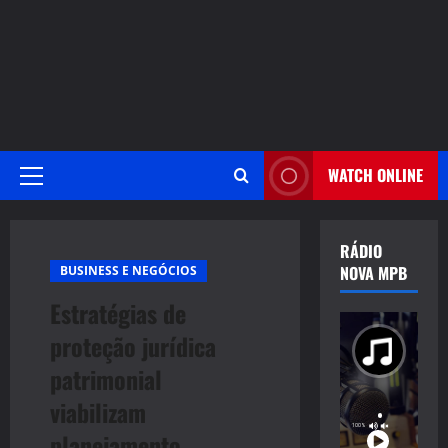
WATCH ONLINE
Primary
Menu
RÁDIO
NOVA MPB
BUSINESS E NEGÓCIOS
Estratégias de
proteção jurídica
patrimonial
viabilizam
planejamento