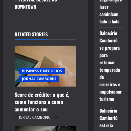
t
DOWNTOWN
lazer
n
caminham
lado a lado
a
Balneário
RELATED STORIES
v
Camboriú
se prepara
i
para
g
retomar
temporada
BUSINESS E NEGÓCIOS
a
de
JORNAL CAMBORIU
cruzeiros e
t
impulsionar
Score de crédito: o que é,
i
turismo
como funciona e como
aumentar o seu
o
Balneário
Camboriú
JORNAL CAMBORIU
n
estreia