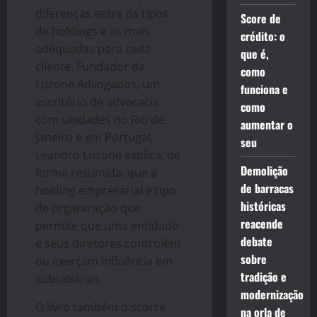
diferenças entre os tipos
Score de
de holdings e as mais
crédito: o
adequadas para cada
que é,
cliente. Fundador da
como
Luzone Advogados, um
funciona e
escritório de advocacia
como
com unidades no Rio de
aumentar o
Janeiro e em Portugal,
seu
Leandro Luzone explica, de
Demolição
forma resumida, que a
de barracas
holding empresarial é tipo
históricas
de organização que
reacende
permite que uma entidade
debate
e seus diretores controlem
sobre
ou exerçam influência em
tradição e
subsidiárias.
modernização
O livro também discorre
na orla de