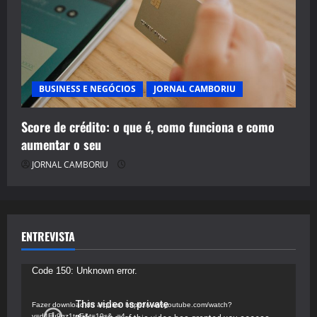
BUSINESS E NEGÓCIOS
JORNAL CAMBORIU
Score de crédito: o que é, como funciona e como
aumentar o seu
JORNAL CAMBORIU
ENTREVISTA
Tocador
Code 150: Unknown error.
de
vídeo
Fazer download do arquivo: https://www.youtube.com/watch?
v=d4Fu9gz1tqE&t=19s&_=4