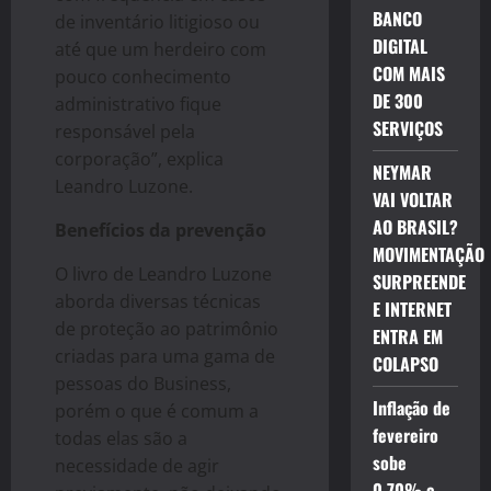
BANCO
de inventário litigioso ou
DIGITAL
até que um herdeiro com
COM MAIS
pouco conhecimento
DE 300
administrativo fique
SERVIÇOS
responsável pela
corporação”, explica
NEYMAR
Leandro Luzone.
VAI VOLTAR
AO BRASIL?
Benefícios da prevenção
MOVIMENTAÇÃO
O livro de Leandro Luzone
SURPREENDE
aborda diversas técnicas
E INTERNET
de proteção ao patrimônio
ENTRA EM
criadas para uma gama de
COLAPSO
pessoas do Business,
Inflação de
porém o que é comum a
fevereiro
todas elas são a
sobe
necessidade de agir
0,70% e