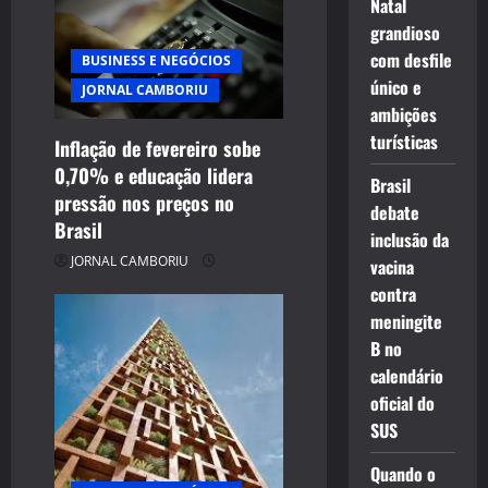
Natal
grandioso
com desfile
BUSINESS E NEGÓCIOS
único e
JORNAL CAMBORIU
ambições
turísticas
Inflação de fevereiro sobe
0,70% e educação lidera
Brasil
pressão nos preços no
debate
Brasil
inclusão da
JORNAL CAMBORIU
vacina
contra
meningite
B no
calendário
oficial do
SUS
Quando o