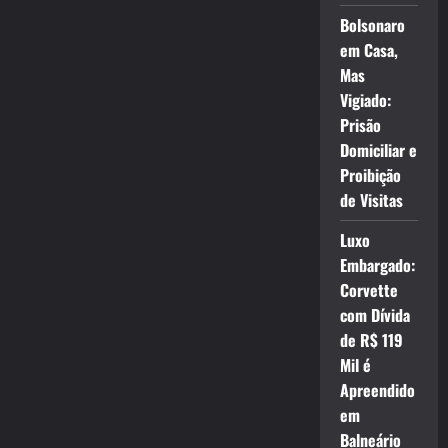
Bolsonaro
em Casa,
Mas
Vigiado:
Prisão
Domiciliar e
Proibição
de Visitas
Luxo
Embargado:
Corvette
com Dívida
de R$ 119
Mil é
Apreendido
em
Balneário