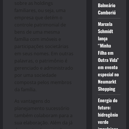
sobre as holdings
Balneário
familiares, ou seja, uma
Camboriú
empresa que detém o
Marcela
controle patrimonial de
Schmidt
bens de uma mesma
lança
família com imóveis e
“Minha
participações societárias
Filha em
em seus nomes. Em outras
Outra Vida”
palavras, o patrimônio é
em evento
gerenciado e administrado
especial no
por uma sociedade
Neumarkt
composta pelos membros
Shopping
da família.
Energia do
As vantagens do
futuro:
planejamento sucessório
hidrogênio
também colaboram para a
verde
sua elaboração. Além da já