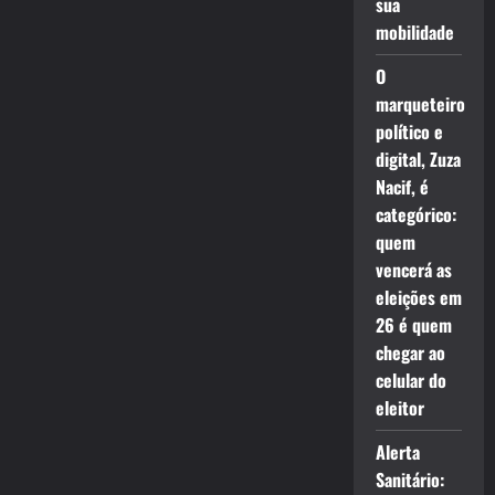
sua
mobilidade
O
marqueteiro
político e
digital, Zuza
Nacif, é
categórico:
quem
vencerá as
eleições em
26 é quem
chegar ao
celular do
eleitor
Alerta
Sanitário: