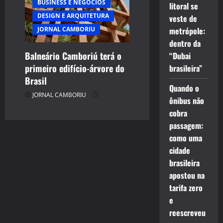
BUSINESS E NEGÓCIOS
litoral se
DESIGN E ARQUITETURA
veste de
JORNAL CAMBORIU
metrópole:
dentro da
Balneário Camboriú terá o
“Dubai
primeiro edifício-árvore do
brasileira”
Brasil
Quando o
JORNAL CAMBORIU
ônibus não
cobra
passagem:
como uma
cidade
brasileira
apostou na
tarifa zero
e
reescreveu