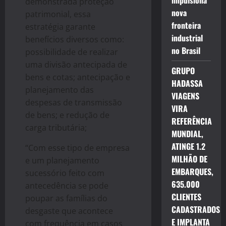
impulsiona
demonstrada proteção
nova
patrimonial, essa
fronteira
estratégia garante
industrial
benefícios diversos como:
no Brasil
possibilidade de realizar
uma divisão antecipada de
GRUPO
bens e cotas; antecipação e
HADASSA
planejamento das
VIAGENS
despesas de transmissão
VIRA
de bens; e redução de
REFERÊNCIA
carga tributária;
MUNDIAL,
ATINGE 1.2
“Com esse tipo de empresa
MILHÃO DE
e um planejamento
EMBARQUES,
sucessório feito com
635.000
antecedência se pode
CLIENTES
poupar as famílias do
CADASTRADOS
desgaste que acontece
E IMPLANTA
com frequência em casos