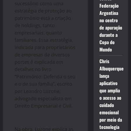
sucessório como uma
Federação
estratégia de proteção ao
Argentina
patrimônio está a criação
no centro
de holdings, tanto
de apuração
empresariais, quanto
durante a
familiares. Essa estratégia,
Copa do
indicada para proprietários
Mundo
de empresas de diversos
Chris
portes é explicada em
Albuquerque
detalhes no livro
lança
“Patrimônio: Defenda o seu
aplicativo
e o de sua família”, escrito
que amplia
por Leandro Luzone,
o acesso ao
advogado especialista em
cuidado
Direito Empresarial e Civil.
emocional
por meio da
tecnologia
Na obra, Luzone explica as