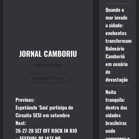
Quando o
mar invade
a cidade:
enchentes
transformam
Balneário
JORNAL CAMBORIU
Camboriú
em cenário
Administrator
de
View All Posts
devastação
Noite
P
Previous:
tranquila:
Espetáculo ‘Saia’ participa do
dentro das
o
Circuito SESI em setembro
cidades
Next:
brasileiras
s
26-27-28 SET OFF ROCK IN RIO
onde
– FESTIVAL DE JAZZ NO
segurança e