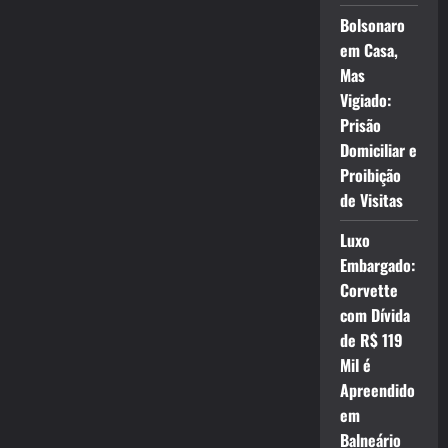
Bolsonaro
em Casa,
Mas
Vigiado:
Prisão
Domiciliar e
Proibição
de Visitas
Luxo
Embargado:
Corvette
com Dívida
de R$ 119
Mil é
Apreendido
em
Balneário