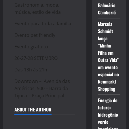
Gastronomia, moda,
Balneário
música, estilo de vida
Camboriú
Evento para toda a família
Marcela
Schmidt
Evento pet friendly
lança
“Minha
Evento gratuito
Filha em
26-27-28 SETEMBRO
Outra Vida”
em evento
Das 13h às 21h
especial no
Downtown – Avenida das
Neumarkt
Américas, 500 – Barra da
Shopping
Tijuca – Praça Principal
Energia do
futuro:
ABOUT THE AUTHOR
hidrogênio
verde