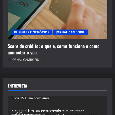
BUSINESS E NEGÓCIOS
JORNAL CAMBORIU
Score de crédito: o que é, como funciona e como
aumentar o seu
JORNAL CAMBORIU
ENTREVISTA
Tocador
Code 150: Unknown error.
de
vídeo
Fazer download do arquivo: https://www.youtube.com/watch?
v=d4Fu9gz1tqE&t=19s&_=4