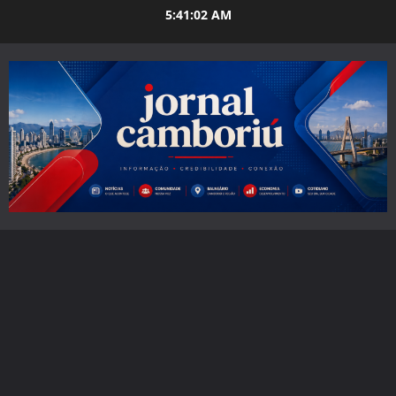
Skip
5:41:03 AM
to
content