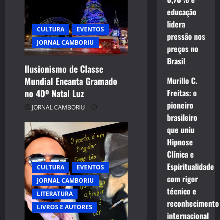
educação
lidera
CULTURA
EVENTOS
pressão nos
JORNAL CAMBORIU
preços no
Brasil
Ilusionismo de Classe
Mundial Encanta Gramado
Murillo C.
no 40º Natal Luz
Freitas: o
pioneiro
JORNAL CAMBORIU
brasileiro
que uniu
Hipnose
Clínica e
Espiritualidade
CULTURA
EVENTOS
com rigor
JORNAL CAMBORIU
técnico e
LITERATURA
reconhecimento
LIVROS E AUTORES
internacional