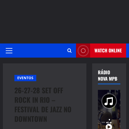
WATCH ONLINE
Primary
Menu
RÁDIO
NOVA MPB
EVENTOS
26-27-28 SET OFF
ROCK IN RIO –
FESTIVAL DE JAZZ NO
DOWNTOWN