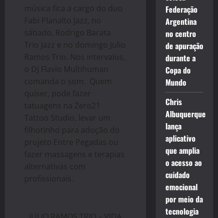
música fica a cargo do duo
Federação
Fabi Planalto Jazz, no
Argentina
sábado, Rodrigo Barata
no centro
Trio Jazz e no domingo Julio
de apuração
Ramos Trio. Nos intervalos,
durante a
o DJ Flavio Multihuman
Copa do
comanda o som. Quem
Mundo
quiser, pode fazer
Chris
tatuagens na Zero21
Albuquerque
Tattoo Studio, levar um
lança
filhotinho para adoção do
aplicativo
projeto Entre Pegadas ou
que amplia
fazer massagens e terapias
o acesso ao
alternativas com
cuidado
profissionais.
emocional
por meio da
tecnologia
JULIO RAMOS TRIO – VIDA