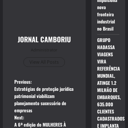
impulsiona
nova
fronteira
industrial
no Brasil
JORNAL CAMBORIU
GRUPO
HADASSA
Administrator
VIAGENS
VIRA
View All Posts
REFERÊNCIA
MUNDIAL,
P
Previous:
ATINGE 1.2
Estratégias de proteção jurídica
MILHÃO DE
o
patrimonial viabilizam
EMBARQUES,
planejamento sucessório de
635.000
s
empresas
CLIENTES
t
Next:
CADASTRADOS
A 6ª edição do MULHERES À
E IMPLANTA