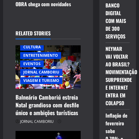
n
OBRA chega com novidades
BANCO
DIGITAL
a
COM MAIS
v
DE 300
RELATED STORIES
SERVIÇOS
i
CULTURA
NEYMAR
g
ENTRETENIMENTO
VAI VOLTAR
AO BRASIL?
EVENTOS
a
MOVIMENTAÇÃO
JORNAL CAMBORIU
t
SURPREENDE
VIAGEM E TURISMO
E INTERNET
i
ENTRA EM
Balneário Camboriú estreia
COLAPSO
Natal grandioso com desfile
o
único e ambições turísticas
Inflação de
n
JORNAL CAMBORIU
fevereiro
sobe
0,70% e