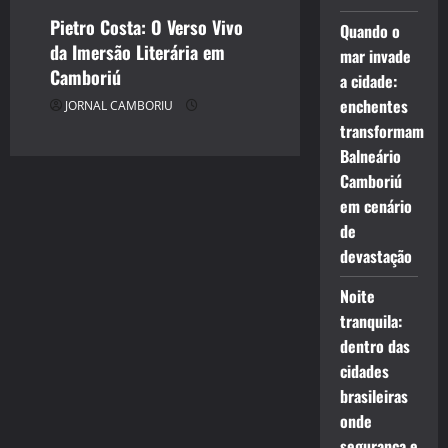
Pietro Costa: O Verso Vivo
Quando o
da Imersão Literária em
mar invade
Camboriú
a cidade:
enchentes
JORNAL CAMBORIU
transformam
Balneário
Camboriú
em cenário
de
devastação
Noite
tranquila:
dentro das
cidades
brasileiras
onde
segurança e