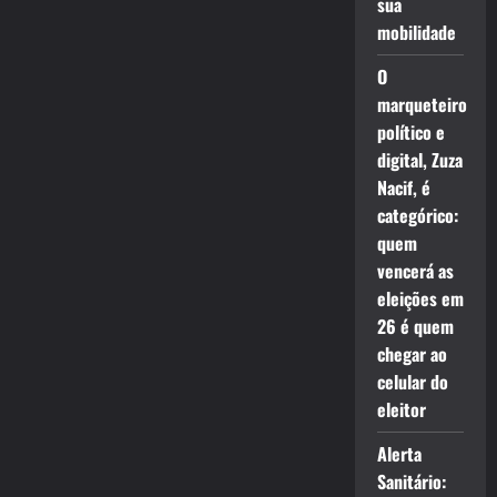
sua
mobilidade
O
marqueteiro
político e
digital, Zuza
Nacif, é
categórico:
quem
vencerá as
eleições em
26 é quem
chegar ao
celular do
eleitor
Alerta
Sanitário: