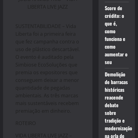
LIBERTA LIVE JAZZ
Score de
crédito: o
que é,
SUSTENTABILIDADE – Vida
como
Liberta foi a primeira feira
funciona e
que fez campanha contra o
como
uso de plástico descartável.
aumentar o
O evento é auditado pela
seu
Simbiose EcoSoluções que
premia os expositores que
Demolição
conseguem deixar a menor
de barracas
quantidade de pegadas
históricas
ambientais. As três marcas
reacende
mais sustentáveis recebem
debate
premiação em dinheiro.
sobre
tradição e
ROTEIRO
modernização
VIDA LIBERTA LIVE JAZZ –
na orla de