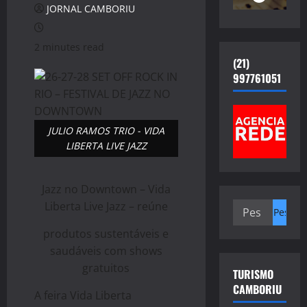
JORNAL CAMBORIU
2 minutes read
(21)
997761051
JULIO RAMOS TRIO - VIDA
LIBERTA LIVE JAZZ
Jazz no Downtown – Vida
Liberta Live Jazz – reúne
Pesquisar
por:
produtos sustentáveis e
saudáveis com shows
gratuitos
TURISMO
CAMBORIU
A feira Vida Liberta