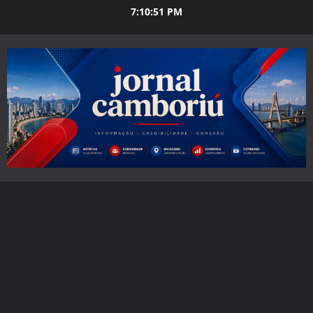
Skip
7:10:52 PM
to
content