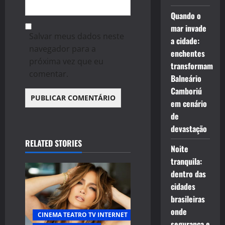
Quando o
mar invade
Salvar meus dados neste
a cidade:
navegador para a
enchentes
próxima vez que eu
transformam
comentar.
Balneário
Camboriú
em cenário
de
devastação
RELATED STORIES
Noite
tranquila:
dentro das
cidades
brasileiras
onde
CINEMA TEATRO TV INTERNET
segurança e