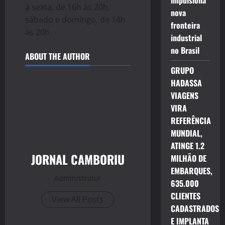
impulsiona
à sexta, de 16h às 20h,
nova
sábado e domingo, de 14h
fronteira
às 20h
industrial
no Brasil
ABOUT THE AUTHOR
GRUPO
HADASSA
VIAGENS
VIRA
REFERÊNCIA
MUNDIAL,
ATINGE 1.2
JORNAL CAMBORIU
MILHÃO DE
EMBARQUES,
Administrator
635.000
CLIENTES
View All Posts
CADASTRADOS
E IMPLANTA