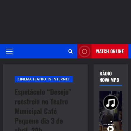
WATCH ONLINE
Primary
Menu
RÁDIO
NOVA MPB
CINEMA TEATRO TV INTERNET
Espetáculo “Desejo”
reestreia no Teatro
Municipal Café
Pequeno dia 3 de
abril, 20h