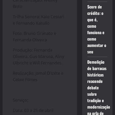
Caracterização: Wesley
Brito
Score de
crédito: o
Trilha Sonora: Kaio Cestari
que é,
e Fernando Katullo
como
funciona e
Foto: Bruno Granato e
como
Fernanda Oliveira
aumentar o
Produção: Fernanda
seu
Oliveira, Gus Marsoa, Aliny
Demolição
Ulbricht e Will Fernandes.
de barracas
Realização: Jamal D’Izéte e
históricas
Celavi Filmes
reacende
debate
sobre
Serviço:
tradição e
modernização
Data: 03 a 25 de abril
na orla de