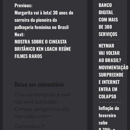
P
BANCO
Previous:
DIGITAL
Margarita vai à luta! 30 anos de
o
COM MAIS
carreira da pioneira da
DE 300
palhaçaria feminina no Brasil
s
SERVIÇOS
Next:
t
MOSTRA SOBRE O CINEASTA
NEYMAR
BRITÂNICO KEN LOACH REÚNE
VAI VOLTAR
n
FILMES RAROS
AO BRASIL?
a
MOVIMENTAÇÃO
SURPREENDE
v
E INTERNET
Deixe um comentário
ENTRA EM
i
O seu endereço de e-mail
COLAPSO
g
não será publicado.
Inflação de
Campos obrigatórios são
a
fevereiro
marcados com
*
sobe
t
Comentário
*
0,70% e