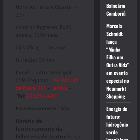
Balneário
Horário: Terça e Quarta –
Camboriú
20h
Marcela
Valor do Ingresso: R$40
Schmidt
inteira, R$20 meia
lança
Classificação: 16 anos
“Minha
Filha em
Duração: 60 min.
Outra Vida”
Local:
Teatro Municipal
em evento
Café Pequeno –
Av. Ataulfo
especial no
de Paiva, 269
–
Leblon
–
Neumarkt
Tel:
21 2294 4480
Shopping
Estacionamento:
Não
Energia do
futuro:
Horário de
hidrogênio
funcionamento da
verde
bilheteria do Teatro:
terça