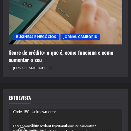
BUSINESS E NEGÓCIOS
JORNAL CAMBORIU
Score de crédito: o que é, como funciona e como
aumentar o seu
JORNAL CAMBORIU
ENTREVISTA
Tocador
Code 150: Unknown error.
de
vídeo
Fazer download do arquivo: https://www.youtube.com/watch?
v=d4Fu9gz1tqE&t=19s&_=4