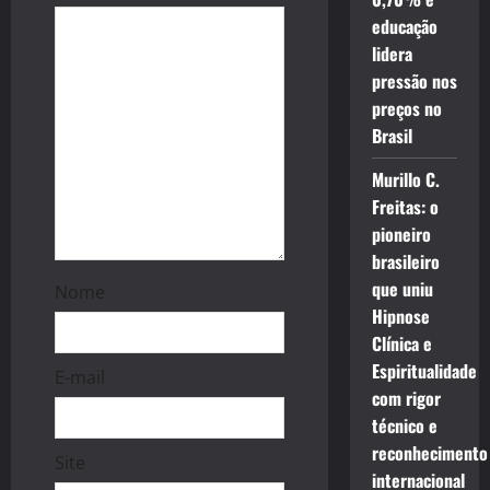
educação
i
lidera
o
pressão nos
preços no
n
Brasil
Murillo C.
Freitas: o
pioneiro
brasileiro
que uniu
Nome
Hipnose
Clínica e
Espiritualidade
E-mail
com rigor
técnico e
reconhecimento
Site
internacional