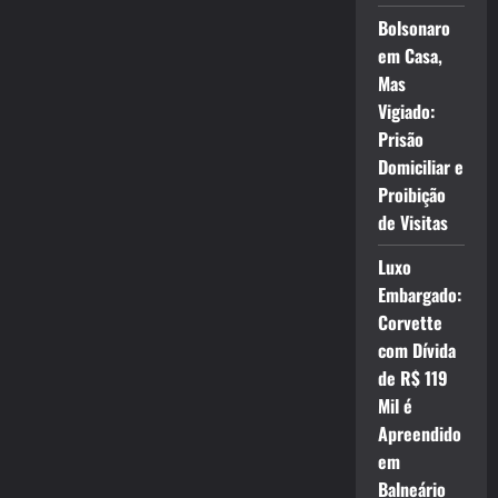
Bolsonaro
em Casa,
Mas
Vigiado:
Prisão
Domiciliar e
Proibição
de Visitas
Luxo
Embargado:
Corvette
com Dívida
de R$ 119
Mil é
Apreendido
em
Balneário