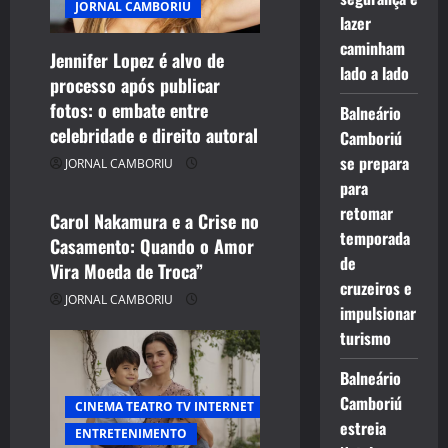
JORNAL CAMBORIU
lazer
caminham
Jennifer Lopez é alvo de
lado a lado
processo após publicar
CELEBRIDADES
fotos: o embate entre
Balneário
CINEMA TEATRO TV INTERNET
celebridade e direito autoral
Camboriú
ENTRETENIMENTO
se prepara
JORNAL CAMBORIU
JORNAL CAMBORIU
para
retomar
Carol Nakamura e a Crise no
temporada
Casamento: Quando o Amor
de
Vira Moeda de Troca”
cruzeiros e
JORNAL CAMBORIU
impulsionar
turismo
Balneário
Camboriú
CINEMA TEATRO TV INTERNET
estreia
ENTRETENIMENTO