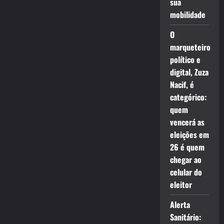
sua
mobilidade
O
marqueteiro
político e
digital, Zuza
Nacif, é
categórico:
quem
vencerá as
eleições em
26 é quem
chegar ao
celular do
eleitor
Alerta
Sanitário: