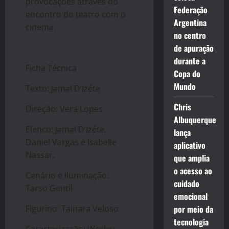
provocações através do
Federação
encontro do teatro com o
Argentina
cinema.
no centro
de apuração
durante a
Ficha Técnica
Copa do
Mundo
Texto: Jamal D’Izéte
Chris
Direção: Vera Lopes
Albuquerque
Elenco: Jamal D’Izéte,
lança
Daniel Vargas e Isabelle
aplicativo
Nassar.
que amplia
o acesso ao
Cenário e Iluminação:
cuidado
Tarso Gentil
emocional
Figurino: Tainara Veloso
por meio da
tecnologia