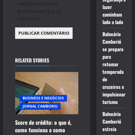
navegador para a
lazer
próxima vez que eu
caminham
comentar.
lado a lado
Balneário
Camboriú
se prepara
para
RELATED STORIES
retomar
temporada
de
cruzeiros e
impulsionar
BUSINESS E NEGÓCIOS
turismo
JORNAL CAMBORIU
Balneário
Camboriú
Score de crédito: o que é,
estreia
como funciona e como