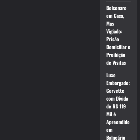
Bolsonaro
em Casa,
Mas
Vigiado:
Prisão
Domiciliar e
Proibição
de Visitas
Luxo
Embargado:
Corvette
com Dívida
de R$ 119
Mil é
Apreendido
em
Balneário