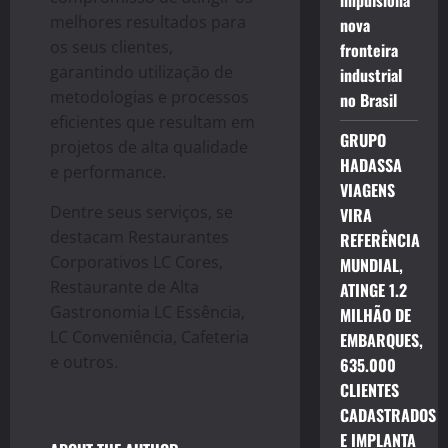
impulsiona
melhores resultados para
nova
os seus clientes,
fronteira
garantindo utilização de
industrial
metodologias e processos
no Brasil
eficientes que resultam em
GRUPO
projetos de alta qualidade
HADASSA
e performance.
VIAGENS
Dentre seus serviços, se
VIRA
destacam Restaurantes
REFERÊNCIA
Corporativos LC Cores,
MUNDIAL,
Restaurante de Alta
ATINGE 1.2
Gastronomia LC Essência,
MILHÃO DE
LC Conveniência, Cafeteria
EMBARQUES,
e outros.
635.000
CLIENTES
CADASTRADOS
E IMPLANTA