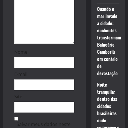
n
Quando o
mar invade
a cidade:
enchentes
transformam
Balneário
Camboriú
Nome
em cenário
de
devastação
E-mail
Noite
tranquila:
Site
dentro das
cidades
brasileiras
onde
Salvar meus dados neste
segurança e