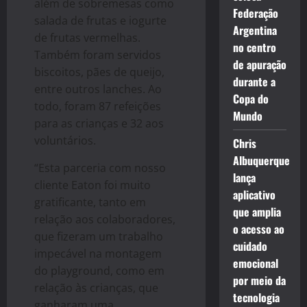
além de sobremesas como
Federação
salada de frutas e iogurte
Argentina
de frutas vermelhas.
no centro
Também foram servidos
de apuração
biscoitos, pães de queijo,
durante a
entre outros lanches. Ao
Copa do
todo, foram 87 refeições
Mundo
para as crianças e 32 aos
voluntários.
Chris
Albuquerque
“Esta parceria com nosso
lança
cliente Eaton foi muito
aplicativo
gratificante, tanto em
que amplia
relação aos colaboradores,
o acesso ao
que fizeram um trabalho
cuidado
impecável na montagem
emocional
do playground, como em
por meio da
relação às crianças, que
tecnologia
ganharam uma