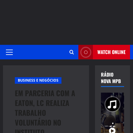
WATCH ONLINE
Primary
Menu
RÁDIO
NOVA MPB
BUSINESS E NEGÓCIOS
EM PARCERIA COM A
EATON, LC REALIZA
TRABALHO
VOLUNTÁRIO NO
INSTITUTO