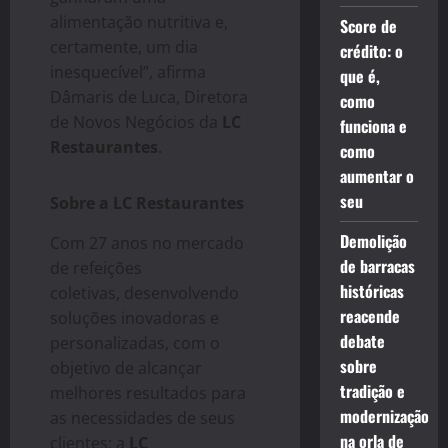
alimentação nutritiva e,
Score de
certamente, um dia
crédito: o
inesquecível”, afirma
que é,
Dâmaris de Luca, Diretora
como
de Novos Negócios da
LC
funciona e
Restaurantes
.
como
aumentar o
seu
Sobre a LC Restaurantes
Demolição
Com 27 anos no mercado
de barracas
de refeições
históricas
coletivas, desenvolvendo
reacende
soluções inovadoras e
debate
personalizadas, com o
sobre
objetivo de alcançar
tradição e
melhores resultados para
modernização
as necessidades de seus
na orla de
clientes; a
LC