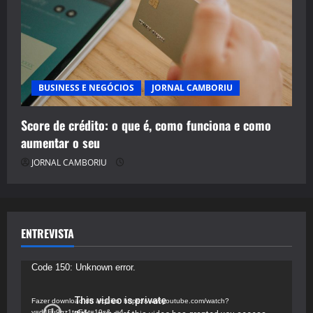
BUSINESS E NEGÓCIOS
JORNAL CAMBORIU
Score de crédito: o que é, como funciona e como
aumentar o seu
JORNAL CAMBORIU
ENTREVISTA
Tocador
Code 150: Unknown error.
de
vídeo
Fazer download do arquivo: https://www.youtube.com/watch?
v=d4Fu9gz1tqE&t=19s&_=4