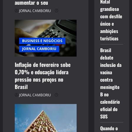
Natal
aumentar o seu
grandioso
JORNAL CAMBORIU
com desfile
único e
ambições
turísticas
BUSINESS E NEGÓCIOS
JORNAL CAMBORIU
Brasil
debate
Inflação de fevereiro sobe
inclusão da
0,70% e educação lidera
vacina
pressão nos preços no
contra
Brasil
meningite
B no
JORNAL CAMBORIU
calendário
oficial do
SUS
Quando o