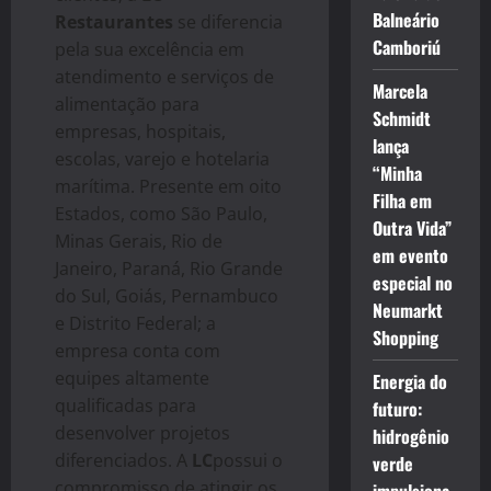
Balneário
Restaurantes
se diferencia
Camboriú
pela sua excelência em
atendimento e serviços de
Marcela
alimentação para
Schmidt
empresas, hospitais,
lança
escolas, varejo e hotelaria
“Minha
marítima. Presente em oito
Filha em
Estados, como São Paulo,
Outra Vida”
Minas Gerais, Rio de
em evento
Janeiro, Paraná, Rio Grande
especial no
do Sul, Goiás, Pernambuco
Neumarkt
e Distrito Federal; a
Shopping
empresa conta com
equipes altamente
Energia do
qualificadas para
futuro:
desenvolver projetos
hidrogênio
diferenciados. A
LC
possui o
verde
compromisso de atingir os