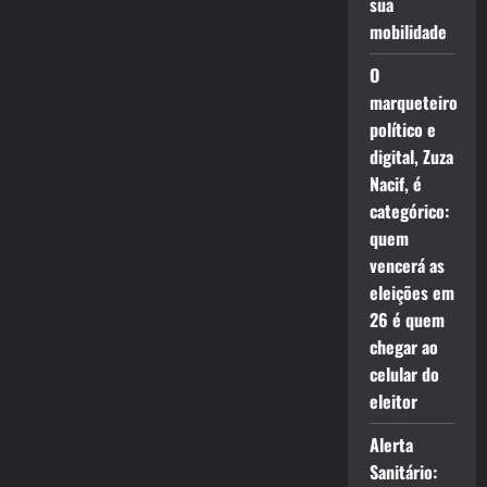
sua
mobilidade
O
marqueteiro
político e
digital, Zuza
Nacif, é
categórico:
quem
vencerá as
eleições em
26 é quem
chegar ao
celular do
eleitor
Alerta
Sanitário: