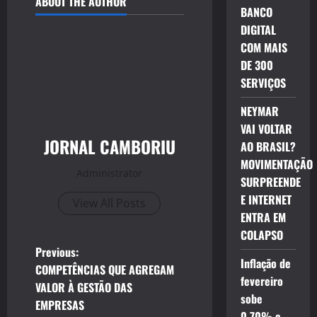
ABOUT THE AUTHOR
BANCO
DIGITAL
COM MAIS
DE 300
SERVIÇOS
NEYMAR
VAI VOLTAR
JORNAL CAMBORIU
AO BRASIL?
MOVIMENTAÇÃO
Administrator
SURPREENDE
E INTERNET
View All Posts
ENTRA EM
COLAPSO
P
Previous:
Inflação de
COMPETÊNCIAS QUE AGREGAM
o
fevereiro
VALOR À GESTÃO DAS
sobe
EMPRESAS
s
0,70% e