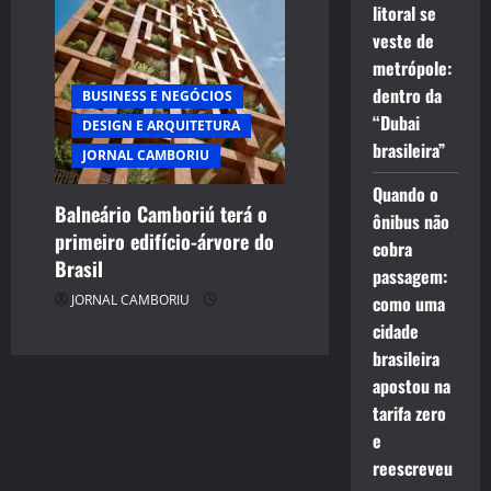
litoral se
veste de
metrópole:
dentro da
BUSINESS E NEGÓCIOS
“Dubai
DESIGN E ARQUITETURA
brasileira”
JORNAL CAMBORIU
Quando o
Balneário Camboriú terá o
ônibus não
primeiro edifício-árvore do
cobra
Brasil
passagem:
JORNAL CAMBORIU
como uma
cidade
brasileira
apostou na
tarifa zero
e
reescreveu