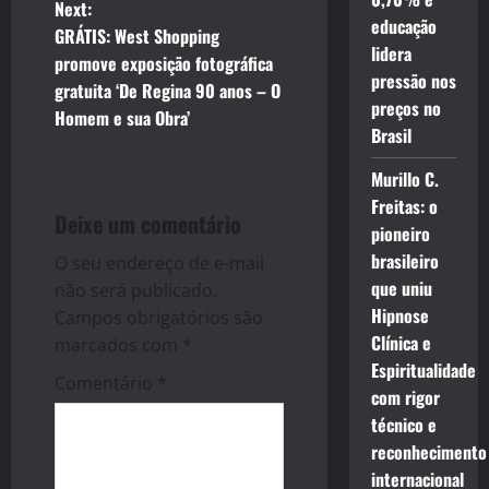
Next:
educação
t
GRÁTIS: West Shopping
lidera
promove exposição fotográfica
n
pressão nos
gratuita ‘De Regina 90 anos – O
preços no
Homem e sua Obra’
a
Brasil
v
Murillo C.
Freitas: o
i
Deixe um comentário
pioneiro
brasileiro
g
O seu endereço de e-mail
que uniu
não será publicado.
a
Hipnose
Campos obrigatórios são
Clínica e
marcados com
*
t
Espiritualidade
Comentário
*
com rigor
i
técnico e
o
reconhecimento
internacional