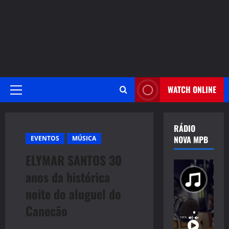
WATCH ONLINE
Primary
Menu
RÁDIO
NOVA MPB
EVENTOS
MÚSICA
ELYMAR SANTOS 30
anos da histórica
noite do aluguel do
Canecão