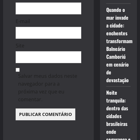
Quando o
mar invade
E-mail
a cidade:
enchentes
transformam
Site
Balneário
Camboriú
em cenário
de
Salvar meus dados neste
devastação
navegador para a
próxima vez que eu
Noite
comentar.
tranquila:
dentro das
cidades
brasileiras
onde
segurança e