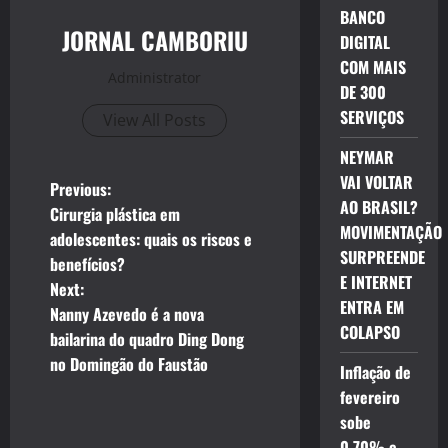
BANCO
JORNAL CAMBORIU
DIGITAL
COM MAIS
Administrator
DE 300
SERVIÇOS
View All Posts
NEYMAR
VAI VOLTAR
P
Previous:
AO BRASIL?
Cirurgia plástica em
o
MOVIMENTAÇÃO
adolescentes: quais os riscos e
SURPREENDE
benefícios?
s
E INTERNET
Next:
ENTRA EM
t
Nanny Azevedo é a nova
COLAPSO
bailarina do quadro Ding Dong
n
no Domingão do Faustão
Inflação de
a
fevereiro
sobe
0,70% e