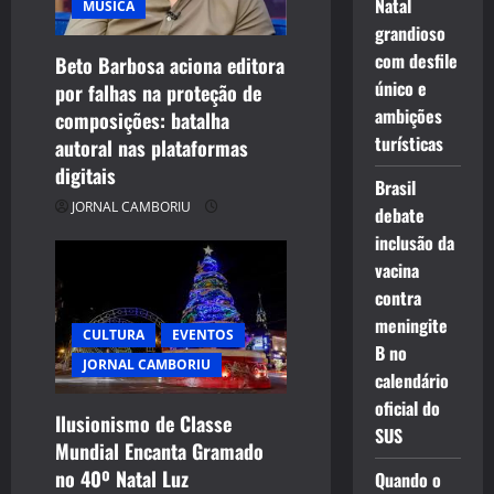
Natal
MÚSICA
grandioso
com desfile
Beto Barbosa aciona editora
único e
por falhas na proteção de
ambições
composições: batalha
turísticas
autoral nas plataformas
digitais
Brasil
JORNAL CAMBORIU
debate
inclusão da
vacina
contra
meningite
CULTURA
EVENTOS
B no
JORNAL CAMBORIU
calendário
oficial do
Ilusionismo de Classe
SUS
Mundial Encanta Gramado
no 40º Natal Luz
Quando o