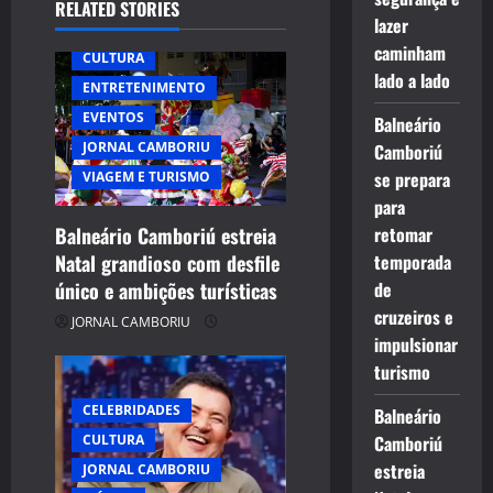
RELATED STORIES
lazer
caminham
CULTURA
lado a lado
ENTRETENIMENTO
EVENTOS
Balneário
JORNAL CAMBORIU
Camboriú
se prepara
VIAGEM E TURISMO
para
Balneário Camboriú estreia
retomar
Natal grandioso com desfile
temporada
único e ambições turísticas
de
cruzeiros e
JORNAL CAMBORIU
impulsionar
turismo
CELEBRIDADES
Balneário
CULTURA
Camboriú
estreia
JORNAL CAMBORIU