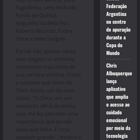
Federação
Pagodinho, Leny Andrade,
Argentina
Fundo de Quintal,
no centro
Neguinho da Beija Flor,
de apuração
Roberta Miranda, Padre
durante a
Omar e Ivete Sangalo.
Copa do
Elymar não apenas canta,
Mundo
mas resgata na memória
Chris
momentos marcantes de
Albuquerque
sua carreira artística. Como
lança
a saudade que sente de
aplicativo
Chico Anísio, um de seus
que amplia
ídolos. “O Chico, em um
o acesso ao
momento difícil da minha
cuidado
vida, me fez perceber uma
emocional
importância que eu não
por meio da
sabia que tinha. É uma
tecnologia
saudade grande.”, lembra o