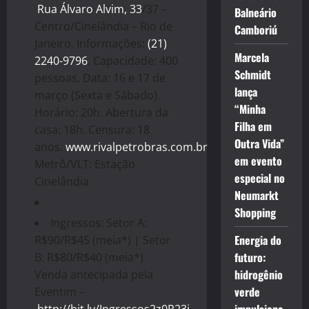
Rua Álvaro Alvim, 33
/37 –
Balneário
Centro/Cinelândia – Rio de
Camboriú
Janeiro. Informações:
(21)
Marcela
2240-9796
. Capacidade: 400
Schmidt
pessoas. Data: 16 e 17 de
lança
março (Sexta e Sábado).
“Minha
Horário: 20h. Abertura da
Filha em
casa: 18h. Censura: 18
Outra Vida”
anos.
www.rivalpetrobras.com.br
.
em evento
Metrô/VLT: Estação
especial no
Cinelândia
Neumarkt
Shopping
Ingressos: Setor A:
Energia do
R$90/R$45 (meia*) | Setor
futuro:
B: R$80/R$40 (meia*)
hidrogênio
Venda antecipada pela
verde
Eventim –