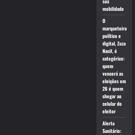
sua
mobilidade
O
marqueteiro
político e
digital, Zuza
Nacif, é
categórico:
quem
vencerá as
eleições em
26 é quem
chegar ao
celular do
eleitor
Alerta
Sanitário: