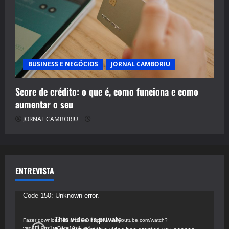
BUSINESS E NEGÓCIOS
JORNAL CAMBORIU
Score de crédito: o que é, como funciona e como
aumentar o seu
JORNAL CAMBORIU
ENTREVISTA
Tocador
Code 150: Unknown error.
de
vídeo
Fazer download do arquivo: https://www.youtube.com/watch?
v=d4Fu9gz1tqE&t=19s&_=4