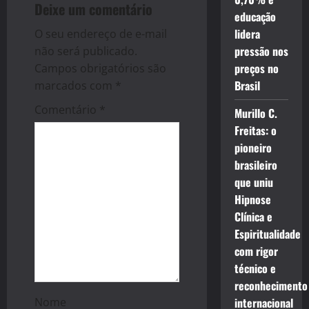
v
Deixe um comentário
educação
i
lidera
O seu endereço de e-mail
g
pressão nos
não será publicado.
preços no
Campos obrigatórios são
a
Brasil
marcados com
*
t
Comentário
*
Murillo C.
Freitas: o
i
pioneiro
brasileiro
o
que uniu
n
Hipnose
Clínica e
Espiritualidade
com rigor
técnico e
reconhecimento
Nome
internacional