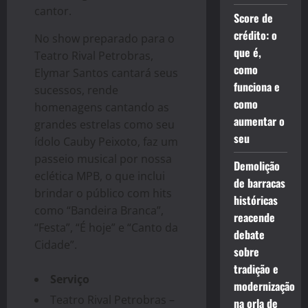
cantor.
Score de
crédito: o
No show preparado para o
que é,
Teatro Rival Petrobras,
como
Elymar Santos cantará seus
funciona e
sucessos, rende
como
homenagens cantando as
aumentar o
grandes estrelas como seu
seu
ídolo Cauby Peixoto, faz um
passeio musical por nossa
Demolição
eclética MPB, o que inclui
de barracas
brindar o público com hits
históricas
como “Bandeira Branca”,
reacende
“Festa”, “É hoje” e “Canto da
debate
Cidade”.
sobre
tradição e
Serviço
modernização
Teatro Rival Petrobras –
na orla de