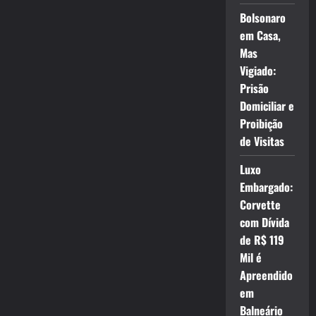
Bolsonaro
em Casa,
Mas
Vigiado:
Prisão
Domiciliar e
Proibição
de Visitas
Luxo
Embargado:
Corvette
com Dívida
de R$ 119
Mil é
Apreendido
em
Balneário