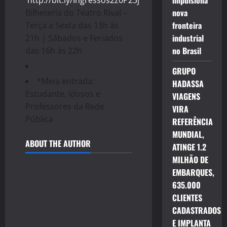
impulsiona
http://bit.ly/Ingressos2z0P23j
nova
Bilheteria do Teatro Rival –
fronteira
Terça a Sexta das 13h às
industrial
21h | Sábados e Feriados
no Brasil
das 16h às 22h
GRUPO
*Meia entrada:
HADASSA
Estudante, Idosos e
VIAGENS
Professores da Rede
VIRA
Pública
REFERÊNCIA
MUNDIAL,
ABOUT THE AUTHOR
ATINGE 1.2
MILHÃO DE
EMBARQUES,
635.000
CLIENTES
CADASTRADOS
E IMPLANTA