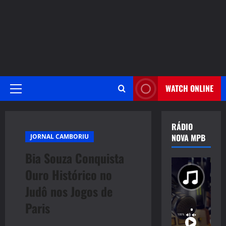
WATCH ONLINE
Primary
Menu
RÁDIO
NOVA MPB
JORNAL CAMBORIU
Bia Souza Conquista
Ouro Histórico no
Judô nos Jogos de
Paris