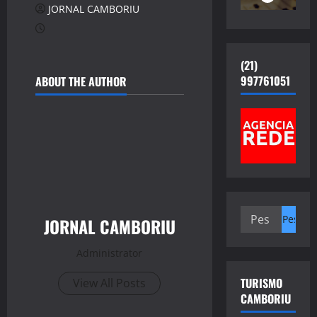
JORNAL CAMBORIU
(21)
997761051
ABOUT THE AUTHOR
Pesquisar
JORNAL CAMBORIU
por:
Administrator
TURISMO
View All Posts
CAMBORIU