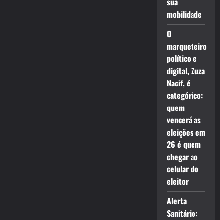
sua
mobilidade
O
marqueteiro
político e
digital, Zuza
Nacif, é
categórico:
quem
vencerá as
eleições em
26 é quem
chegar ao
celular do
eleitor
Alerta
Sanitário: