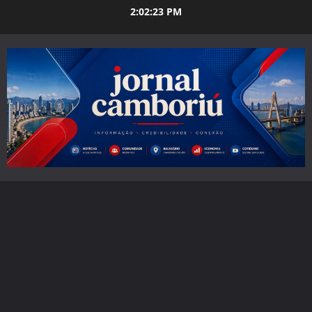
Skip
2:02:24 PM
to
content