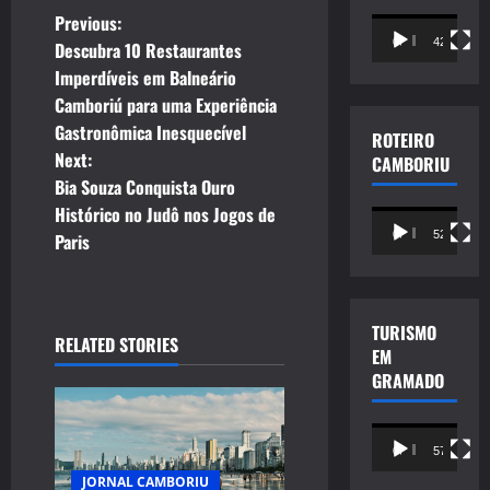
P
Previous:
Tocador
00:00
42:49
Descubra 10 Restaurantes
de
o
Imperdíveis em Balneário
vídeo
Camboriú para uma Experiência
s
Gastronômica Inesquecível
ROTEIRO
t
Next:
CAMBORIU
Bia Souza Conquista Ouro
n
Histórico no Judô nos Jogos de
Tocador
00:00
52:25
Paris
de
a
vídeo
v
TURISMO
i
RELATED STORIES
EM
GRAMADO
g
a
Tocador
00:00
57:18
de
JORNAL CAMBORIU