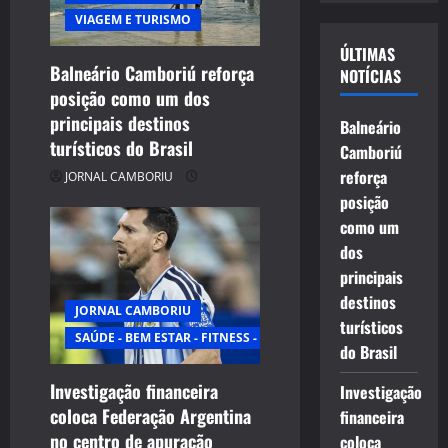
t
vídeo
VIAGEM E TURISMO
i
ÚLTIMAS
Balneário Camboriú reforça
o
NOTÍCIAS
posição como um dos
n
principais destinos
Balneário
turísticos do Brasil
Camboriú
reforça
JORNAL CAMBORIU
posição
como um
dos
principais
destinos
JORNAL CAMBORIU
turísticos
SAÚDE - BEM ESTAR - FITNESS - ESPORTE
do Brasil
Investigação financeira
Investigação
coloca Federação Argentina
financeira
no centro de apuração
coloca