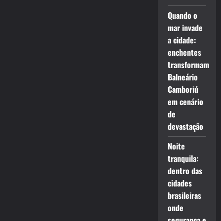
Quando o
mar invade
a cidade:
enchentes
transformam
Balneário
Camboriú
em cenário
de
devastação
Noite
tranquila:
dentro das
cidades
brasileiras
onde
segurança e