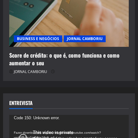
BUSINESS E NEGÓCIOS
JORNAL CAMBORIU
Score de crédito: o que é, como funciona e como
aumentar o seu
JORNAL CAMBORIU
ENTREVISTA
Tocador
Code 150: Unknown error.
de
vídeo
Fazer download do arquivo: https://www.youtube.com/watch?
v=d4Fu9gz1tqE&t=19s&_=4