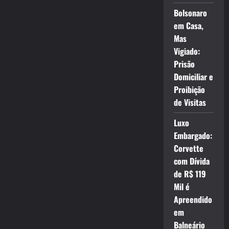
Bolsonaro
em Casa,
Mas
Vigiado:
Prisão
Domiciliar e
Proibição
de Visitas
Luxo
Embargado:
Corvette
com Dívida
de R$ 119
Mil é
Apreendido
em
Balneário