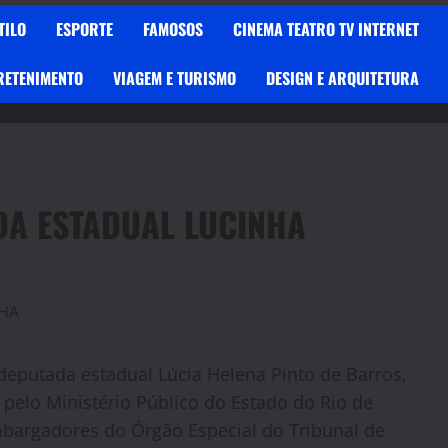
TILO
ESPORTE
FAMOSOS
CINEMA TEATRO TV INTERNET
RETENIMENTO
VIAGEM E TURISMO
DESIGN E ARQUITETURA
DA ESTADUAL LUCINHA
 deputada estadual Lúcia Helena Pinto de Barros,
pelo Ministério Público do Estado do Rio de
mbargadores do Órgão Especial do Tribunal de