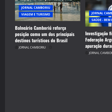
JORNAL CAMBORIU
JORNAL CAM
VIAGEM E TURISMO
SAÚDE - BEM 
Balneário Camboriú reforça
Investigação f
posição como um dos principais
Federação Arg
destinos turísticos do Brasil
apuração dura
JORNAL CAMBORIU
JORNAL CAMBO