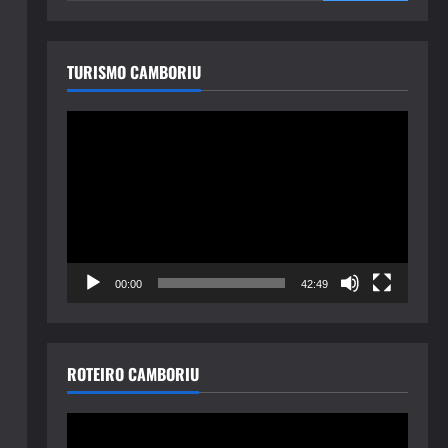
TURISMO CAMBORIU
Tocador
de
vídeo
00:00
42:49
ROTEIRO CAMBORIU
Tocador