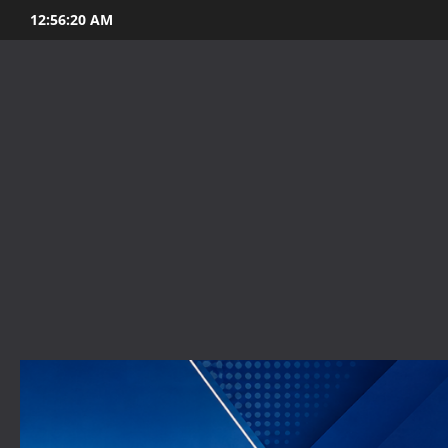
Skip
12:56:21 AM
to
content