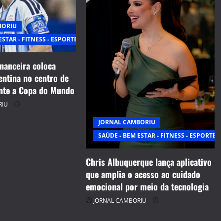
BORIU
ESTAR - FITNESS - ESPORTE
inanceira coloca
entina no centro de
nte a Copa do Mundo
RIU
JORNAL CAMBORIU
SAÚDE - BEM ESTAR - FITNESS - ESPORTE
Chris Albuquerque lança aplicativo
que amplia o acesso ao cuidado
emocional por meio da tecnologia
JORNAL CAMBORIU