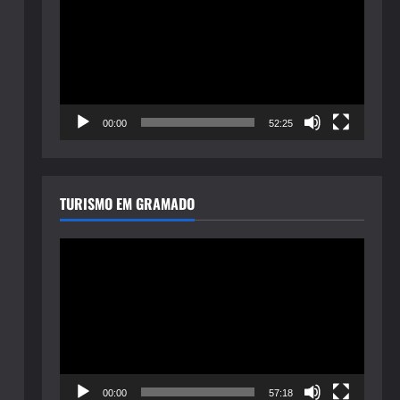
de
vídeo
00:00
52:25
TURISMO EM GRAMADO
Tocador
de
vídeo
00:00
57:18