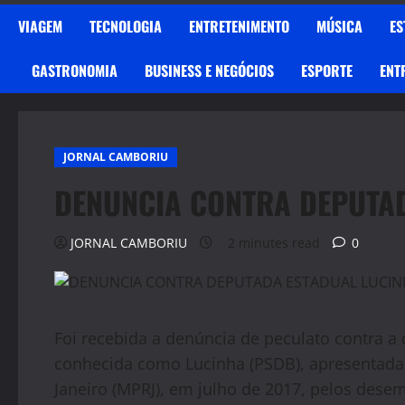
VIAGEM
TECNOLOGIA
ENTRETENIMENTO
MÚSICA
ES
GASTRONOMIA
BUSINESS E NEGÓCIOS
ESPORTE
ENT
JORNAL CAMBORIU
DENUNCIA CONTRA DEPUTA
JORNAL CAMBORIU
2 minutes read
0
Foi recebida a denúncia de peculato contra a
conhecida como Lucinha (PSDB), apresentada 
Janeiro (MPRJ), em julho de 2017, pelos dese