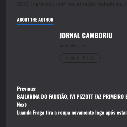
2015, ingressou com reclamação trabalhista c
ABOUT THE AUTHOR
JORNAL CAMBORIU
Administrator
View All Posts
P
Previous:
BAILARINA DO FAUSTÃO, IVI PIZZOTT FAZ PRIMEIR
o
Next:
s
Luanda Fraga tira a roupa novamente logo após esta
t