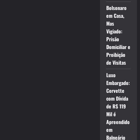
Bolsonaro
em Casa,
Mas
Vigiado:
Prisão
Domiciliar e
Proibição
de Visitas
Luxo
Embargado:
Corvette
com Dívida
de R$ 119
Mil é
Apreendido
em
Balneário