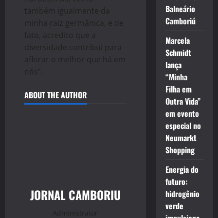
Balneário
também igualmente da
Camboriú
minha raiz germânica, e de
fato, acredito que a
Marcela
diversidade contribui para
Schmidt
aflorar o melhor que há em
lança
nós”.
“Minha
Filha em
ABOUT THE AUTHOR
Outra Vida”
em evento
especial no
Neumarkt
Shopping
Energia do
futuro:
JORNAL CAMBORIU
hidrogênio
verde
Administrator