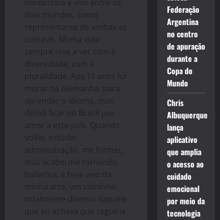
nordestina e vivo entre os
Federação
dois mundos, como
Argentina
representante de ambas as
no centro
culturas. Minha vida
de apuração
sempre teve a ver com a
durante a
diversidade, com a
Copa do
pluralidade. Aos 15 anos fui
Mundo
morar na Alemanha, para
aprender o idioma, mas
Chris
decidi ficar no Brasil por
Albuquerque
amor a este país. Quando
lança
voltei, estudei
aplicativo
administração, me formei,
que amplia
mas acabei me tornando
o acesso ao
bailarina, e hoje vivo da
cuidado
minha arte, um caminho
emocional
totalmente diverso daquele
por meio da
que eu achava que seguiria
tecnologia