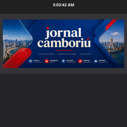
Skip
5:03:43 AM
to
content