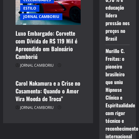
educação
ESTILO
lidera
JORNAL CAMBORIU
pressão nos
preços no
Luxo Embargado: Corvette
Brasil
com Dívida de R$ 119 Mil é
CELEBRIDADES
Apreendido em Balneário
CINEMA TEATRO TV INTERNET
Murillo C.
Camboriú
Freitas: o
ENTRETENIMENTO
JORNAL CAMBORIU
pioneiro
JORNAL CAMBORIU
brasileiro
que uniu
Carol Nakamura e a Crise no
Hipnose
Casamento: Quando o Amor
Clínica e
Vira Moeda de Troca”
Espiritualidade
JORNAL CAMBORIU
com rigor
técnico e
reconhecimento
internacional