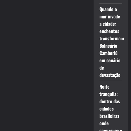
Quando o
mar invade
a cidade:
enchentes
transformam
Balneário
Camboriú
em cenário
de
devastação
Noite
tranquila:
dentro das
cidades
brasileiras
onde
segurança e