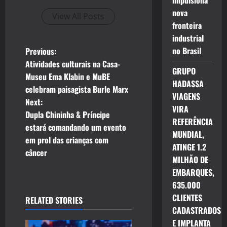
impulsiona
nova
View All Posts
fronteira
industrial
P
no Brasil
Previous:
Atividades culturais na Casa-
o
GRUPO
Museu Ema Klabin e MuBE
HADASSA
celebram paisagista Burle Marx
s
VIAGENS
Next:
VIRA
t
Dupla Chininha & Príncipe
REFERÊNCIA
estará comandando um evento
MUNDIAL,
n
em prol das crianças com
ATINGE 1.2
câncer
a
MILHÃO DE
EMBARQUES,
v
635.000
CLIENTES
i
RELATED STORIES
CADASTRADOS
g
E IMPLANTA