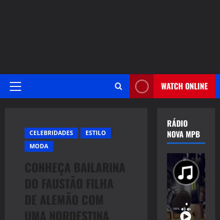
WATCH ONLINE
Primary
Menu
RÁDIO
NOVA MPB
CELEBRIDADES
ESTILO
MODA
CONHEÇA BAILARINA
DO FAUSTÃO FILHA
DE ALEMÃO COM
UMA NORDESTINA