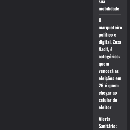
sua
mobilidade
O
marqueteiro
político e
digital, Zuza
Nacif, é
categórico:
quem
vencerá as
eleições em
26 é quem
chegar ao
celular do
eleitor
Alerta
Sanitário: