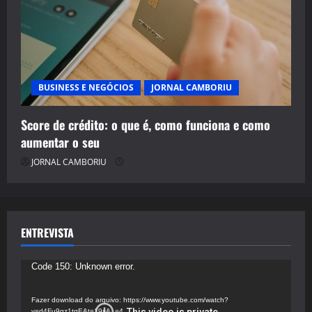
BUSINESS E NEGÓCIOS
JORNAL CAMBORIU
Score de crédito: o que é, como funciona e como
aumentar o seu
JORNAL CAMBORIU
ENTREVISTA
Tocador
Code 150: Unknown error.
de
vídeo
Fazer download do arquivo: https://www.youtube.com/watch?
v=d4Fu9gz1tqE&t=19s&_=4