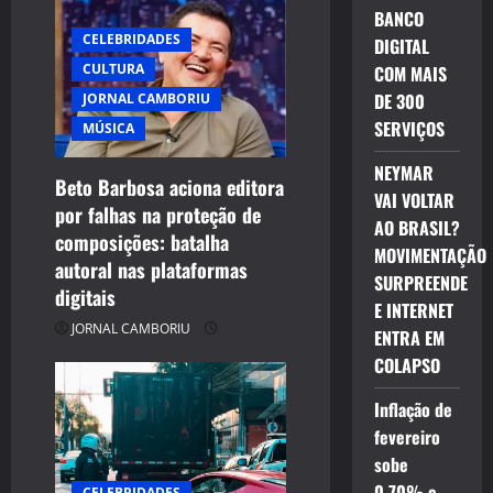
BANCO
a
CELEBRIDADES
DIGITAL
CULTURA
COM MAIS
t
DE 300
JORNAL CAMBORIU
i
SERVIÇOS
MÚSICA
o
NEYMAR
Beto Barbosa aciona editora
VAI VOLTAR
por falhas na proteção de
n
AO BRASIL?
composições: batalha
MOVIMENTAÇÃO
autoral nas plataformas
SURPREENDE
digitais
E INTERNET
JORNAL CAMBORIU
ENTRA EM
COLAPSO
Inflação de
fevereiro
sobe
0,70% e
CELEBRIDADES