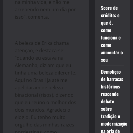
na minha vida, e não me
Score de
arrependo nem um dia por
crédito: o
isso”, comenta.
que é,
como
funciona e
A beleza de Erika chama
como
atenção, e destaca-se:
aumentar o
“quando eu estava na
seu
Alemanha, diziam que eu
Demolição
tinha uma beleza diferente.
de barracas
Aqui no Brasil ja até me
históricas
apelidaram de beleza
reacende
binacional (risos), dizendo
debate
que eu reúno o melhor dos
sobre
dois mundos. Agradeci o
tradição e
elogio. Eu tenho muito
modernização
orgulho das minhas raizes
na orla de
nordestinas, como