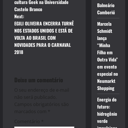
o
cultura Geek na Universidade
Balneário
Castelo Branco
s
Camboriú
Next:
t
EGILI OLIVEIRA ENCERRA TURNÊ
Marcela
NOS ESTADOS UNIDOS E ESTÁ DE
Schmidt
n
VOLTA AO BRASIL COM
lança
NOVIDADES PARA O CARNAVAL
“Minha
a
2018
Filha em
v
Outra Vida”
em evento
i
especial no
Deixe um comentário
Neumarkt
g
Shopping
O seu endereço de e-mail
a
não será publicado.
Energia do
Campos obrigatórios são
futuro:
t
marcados com
*
hidrogênio
i
verde
Comentário
*