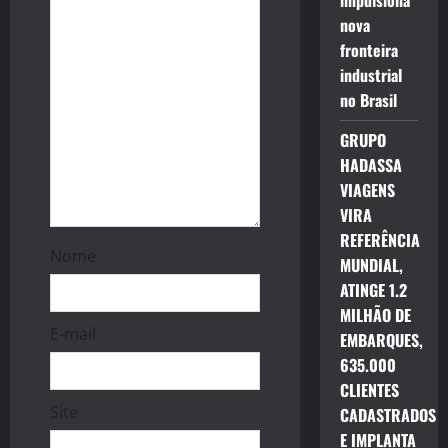
impulsiona
o
nova
fronteira
n
industrial
no Brasil
GRUPO
HADASSA
VIAGENS
VIRA
REFERÊNCIA
Nome
MUNDIAL,
ATINGE 1.2
MILHÃO DE
E-mail
EMBARQUES,
635.000
CLIENTES
Site
CADASTRADOS
E IMPLANTA