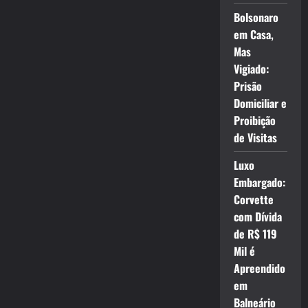
Bolsonaro
em Casa,
Mas
Vigiado:
Prisão
Domiciliar e
Proibição
de Visitas
Luxo
Embargado:
Corvette
com Dívida
de R$ 119
Mil é
Apreendido
em
Balneário