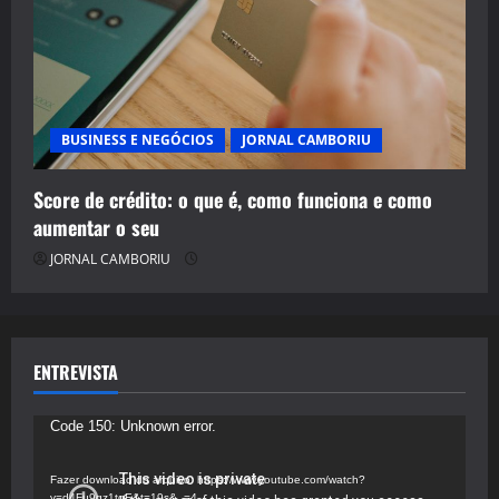
BUSINESS E NEGÓCIOS
JORNAL CAMBORIU
Score de crédito: o que é, como funciona e como
aumentar o seu
JORNAL CAMBORIU
ENTREVISTA
Tocador
Code 150: Unknown error.
de
vídeo
Fazer download do arquivo: https://www.youtube.com/watch?
v=d4Fu9gz1tqE&t=19s&_=4