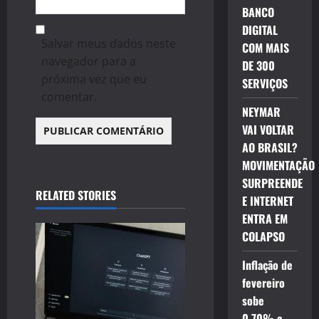
BANCO
DIGITAL
Salvar meus dados neste
COM MAIS
navegador para a
DE 300
próxima vez que eu
SERVIÇOS
comentar.
NEYMAR
VAI VOLTAR
AO BRASIL?
MOVIMENTAÇÃO
SURPREENDE
RELATED STORIES
E INTERNET
ENTRA EM
COLAPSO
Inflação de
fevereiro
sobe
0,70% e