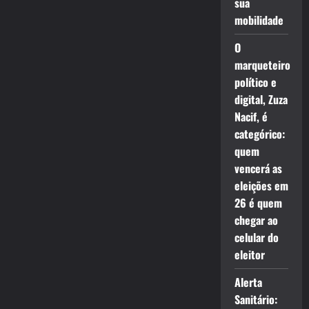
sua
mobilidade
O
marqueteiro
político e
digital, Zuza
Nacif, é
categórico:
quem
vencerá as
eleições em
26 é quem
chegar ao
celular do
eleitor
Alerta
Sanitário: