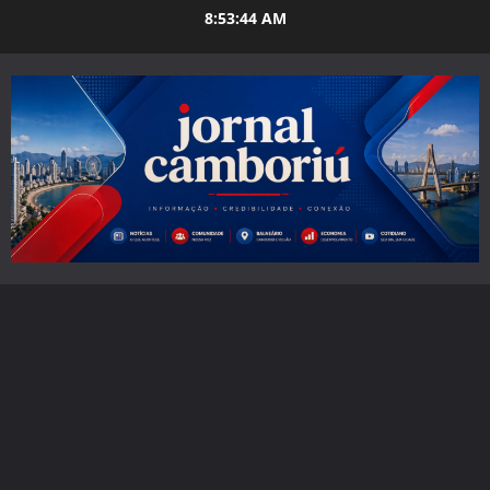
Skip
8:53:46 AM
to
content