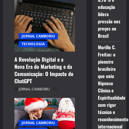
educação
lidera
pressão nos
preços no
Brasil
JORNAL CAMBORIU
TECNOLOGIA
Murillo C.
Freitas: o
A Revolução Digital e a
pioneiro
Nova Era do Marketing e da
brasileiro
Comunicação: O Impacto do
que uniu
ChatGPT
Hipnose
JORNAL CAMBORIU
Clínica e
Espiritualidade
com rigor
técnico e
reconhecimento
JORNAL CAMBORIU
internacional