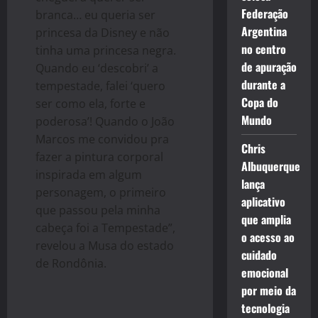
Federação
branca… eu queria ser
Argentina
princesa da Disney e não
no centro
tinha uma princesa negra.
de apuração
Quando eu ‘descobri’ a
durante a
tempestade, falei ‘quero
Copa do
ser como ela, forte e
Mundo
poderosa’! Quando o João
Marcos me convidou pra
Chris
fazer a pintura corporal
Albuquerque
inspirada em algum
lança
personagem, o primeiro
aplicativo
que passou pela minha
que amplia
cabeça foi a Tempestade”,
o acesso ao
revelou a Musa do estado
cuidado
de Rondônia.
emocional
por meio da
tecnologia