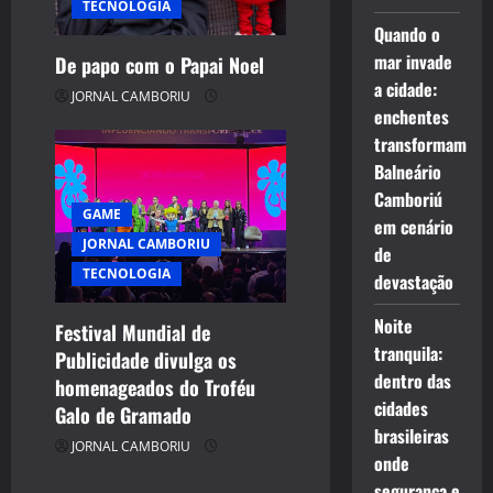
TECNOLOGIA
Quando o
mar invade
De papo com o Papai Noel
a cidade:
JORNAL CAMBORIU
enchentes
transformam
Balneário
Camboriú
GAME
em cenário
JORNAL CAMBORIU
de
TECNOLOGIA
devastação
Noite
Festival Mundial de
tranquila:
Publicidade divulga os
dentro das
homenageados do Troféu
cidades
Galo de Gramado
brasileiras
JORNAL CAMBORIU
onde
segurança e