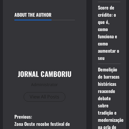
Score de
ABOUT THE AUTHOR
crédito: o
que é,
como
funciona e
como
aumentar o
seu
Demolição
JORNAL CAMBORIU
de barracas
históricas
Administrator
reacende
View All Posts
debate
sobre
tradição e
P
Previous:
modernização
Zona Oeste recebe festival de
na orla de