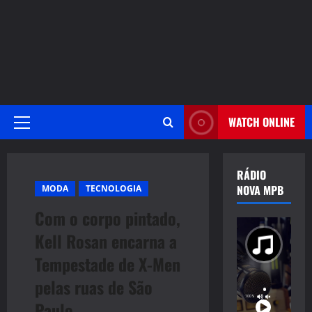
WATCH ONLINE
Primary
Menu
RÁDIO
NOVA MPB
MODA
TECNOLOGIA
Com o corpo pintado,
Kell Rosan encarna a
Tempestade de X-Men
pelas ruas de São
Paulo