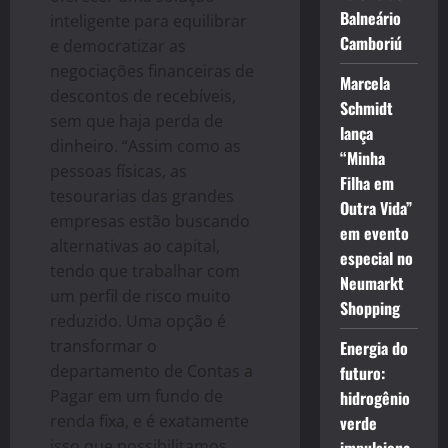
Balneário
inteligente para equilibrar
Camboriú
e democratizar as
negociações financeiras de
Marcela
descontos de recebíveis,
Schmidt
sem que haja perda de
lança
dinheiro. “Assim como as
“Minha
pessoas físicas, as
Filha em
tesourarias das grandes
Outra Vida”
empresas estão buscando
em evento
alternativas ao capital,
especial no
tendo que trabalhar com
Neumarkt
um perfil de risco muito
Shopping
reduzido. Uma opção é
transformar o
Energia do
departamento de Contas a
futuro:
Pagar em um fundo de
hidrogênio
renda fixa, e é exatamente
verde
isso que possibilitamos