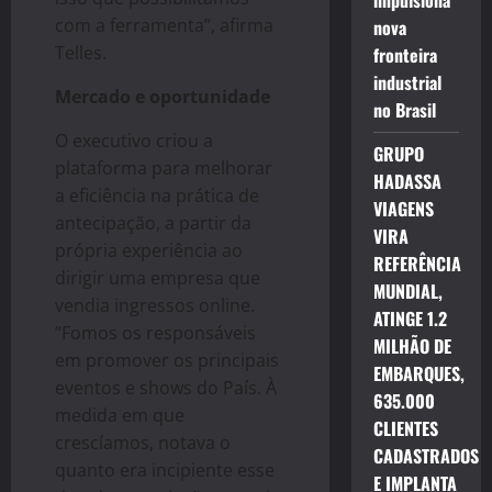
impulsiona
com a ferramenta”, afirma
nova
Telles.
fronteira
industrial
Mercado e oportunidade
no Brasil
O executivo criou a
GRUPO
plataforma para melhorar
HADASSA
a eficiência na prática de
VIAGENS
antecipação, a partir da
VIRA
própria experiência ao
REFERÊNCIA
dirigir uma empresa que
MUNDIAL,
vendia ingressos online.
ATINGE 1.2
“Fomos os responsáveis
MILHÃO DE
em promover os principais
EMBARQUES,
eventos e shows do País. À
635.000
medida em que
CLIENTES
crescíamos, notava o
CADASTRADOS
quanto era incipiente esse
E IMPLANTA