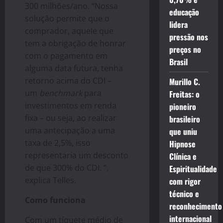
300 milhões/ano. “Nossa
educação
solução permite que o
lidera
comprador, aquele que
pressão nos
tem a obrigação de honrar
preços no
com o pagamento em
Brasil
alguma data futura, tenha
retorno acima do CDI –
Murillo C.
um
benchmark
para
Freitas: o
investimentos em renda
pioneiro
fixa – ou seja, ao realizar
brasileiro
uma antecipação a uma
que uniu
taxa de 2,5%, isso
Hipnose
representaria um desconto
Clínica e
de que 300% do CDI. ”,
Espiritualidade
explica Telles.
com rigor
técnico e
Como funciona
reconhecimento
internacional
Com um tíquete médio de