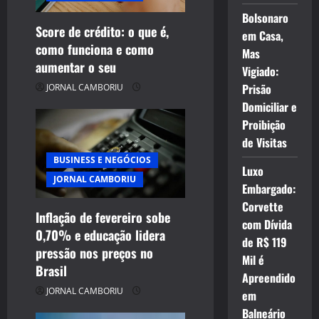
Bolsonaro
Score de crédito: o que é,
em Casa,
como funciona e como
Mas
aumentar o seu
Vigiado:
Prisão
JORNAL CAMBORIU
Domiciliar e
Proibição
de Visitas
BUSINESS E NEGÓCIOS
Luxo
JORNAL CAMBORIU
Embargado:
Corvette
Inflação de fevereiro sobe
com Dívida
0,70% e educação lidera
de R$ 119
pressão nos preços no
Mil é
Brasil
Apreendido
JORNAL CAMBORIU
em
Balneário