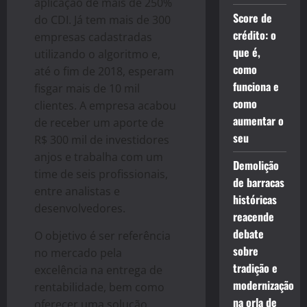
aplicação de mais de 250%
Score de
do CDI. Já tem mais de 300
crédito: o
empresas cadastradas
que é,
utilizando o algoritmo e,
como
até o fim de 2018, esperam
funciona e
fisgar mais de 10 mil
como
clientes. A empresa acabou
aumentar o
de receber um aporte de
seu
R$ 300 mil de investidores
anjos e trabalha com um
Demolição
time de seis profissionais,
de barracas
entre analistas e
históricas
desenvolvedores.
reacende
debate
O objetivo é ser referência
sobre
no mercado pela
tradição e
excelência na entrega de
modernização
rentabilidade, bem como
na orla de
oferecer uma solução