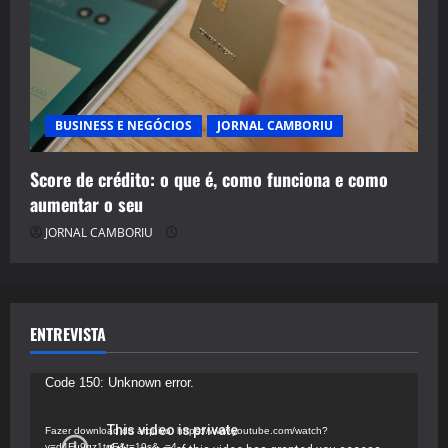
BUSINESS E NEGÓCIOS
JORNAL CAMBORIU
Score de crédito: o que é, como funciona e como
aumentar o seu
JORNAL CAMBORIU
ENTREVISTA
Tocador
Code 150: Unknown error.
de
vídeo
Fazer download do arquivo: https://www.youtube.com/watch?
v=d4Fu9gz1tqE&t=19s&_=4