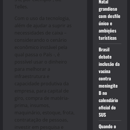
Natal
Telles.
grandioso
com desfile
Com o uso da tecnologia,
único e
além de ajudar a suprir as
ambições
necessidades de caixa –
turísticas
considerando o cenário
econômico instável pela
Brasil
qual passa o País -, é
debate
possível usar o dinheiro
inclusão da
para melhorar a
vacina
infraestrutura e
contra
capacidade produtiva da
meningite
empresa, para capital de
B no
giro, compra de matéria-
calendário
prima, insumos,
oficial do
maquinário, estoque, frota,
SUS
contratação de pessoas,
Quando o
investir em pesquisa e