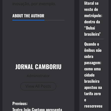
litoral se
inovação, por exemplo.
veste de
metrópole:
ABOUT THE AUTHOR
dentro da
“Dubai
brasileira”
Quando o
ônibus não
cobra
passagem:
JORNAL CAMBORIU
como uma
cidade
Administrator
brasileira
View All Posts
apostou na
tarifa zero
e
P
Previous:
reescreveu
Teatro João Caetano apresenta