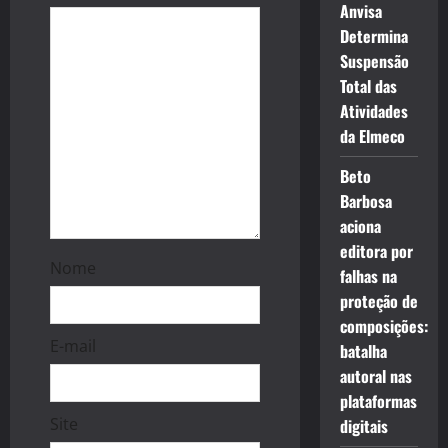
Anvisa
o
Determina
Suspensão
n
Total das
Atividades
da Elmeco
Beto
Barbosa
aciona
editora por
Nome
falhas na
proteção de
composições:
E-mail
batalha
autoral nas
plataformas
Site
digitais