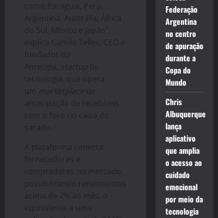
como Paraguai, Peru,
Federação
Argentina, Austrália, África
Argentina
do Sul, México e Japão”,
no centro
explica Camilo Telles, CEO e
de apuração
fundador do
durante a
Antecipa,
startup
de
Copa do
tecnologia, que opera
Mundo
um
marketplace
de
Chris
antecipação de recebíveis
Albuquerque
com o foco no caixa do
lança
sacado.
aplicativo
A plataforma conecta
que amplia
fornecedores e
o acesso ao
compradores no mercado,
cuidado
possibilitando rendimentos
emocional
acima de 2% ao mês, o
por meio da
equivalente a uma
tecnologia