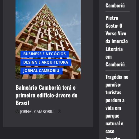
Camboriú
Pietro
Costa: O
Verso Vivo
da Imersão
Literária
BUSINESS E NEGÓCIOS
em
DESIGN E ARQUITETURA
Camboriú
JORNAL CAMBORIU
Tragédia no
paraíso:
Balneário Camboriú terá o
turistas
primeiro edifício-árvore do
perdem a
Brasil
vida em
JORNAL CAMBORIU
parque
natural e
caso
levanta