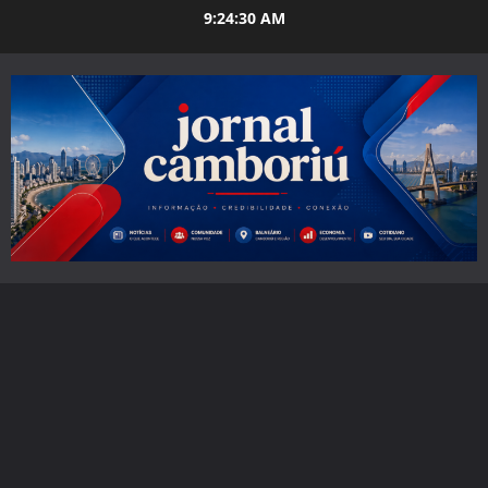
Skip
9:24:32 AM
to
content