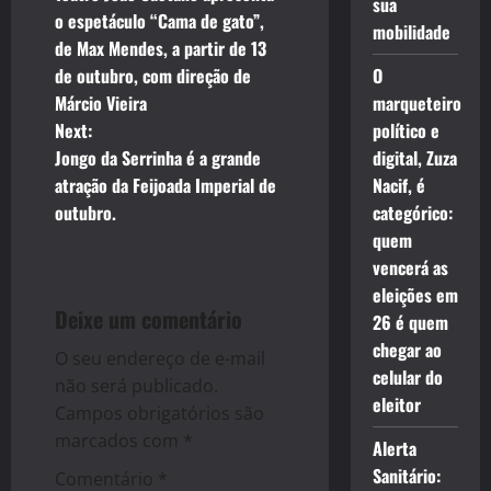
sua
o
o espetáculo “Cama de gato”,
mobilidade
de Max Mendes, a partir de 13
s
de outubro, com direção de
O
t
Márcio Vieira
marqueteiro
Next:
político e
n
Jongo da Serrinha é a grande
digital, Zuza
atração da Feijoada Imperial de
Nacif, é
a
outubro.
categórico:
v
quem
vencerá as
i
eleições em
Deixe um comentário
26 é quem
g
chegar ao
O seu endereço de e-mail
a
celular do
não será publicado.
eleitor
Campos obrigatórios são
t
marcados com
*
Alerta
i
Sanitário:
Comentário
*