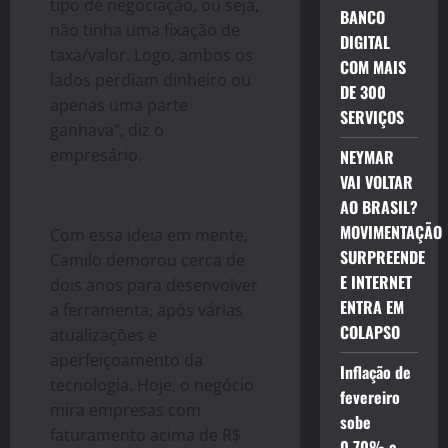
tipo de negociação, ou seja,
BANCO
não tinha uma fixação de
DIGITAL
taxa/valor. Logo, ambos os
COM MAIS
lados perdiam dinheiro ou
DE 300
apenas uma parte
SERVIÇOS
ganhava”, diz o
empresário.
NEYMAR
VAI VOLTAR
AO BRASIL?
MOVIMENTAÇÃO
Com essa ideia em mente,
SURPREENDE
Camilo demorou cerca de
E INTERNET
dois anos para desenvolver
ENTRA EM
a ferramenta, após várias
COLAPSO
atualizações e
aperfeiçoamento da
Inflação de
tecnologia. Hoje, o negócio
fevereiro
mira empresas com
sobe
faturamento acima de R$
0,70% e