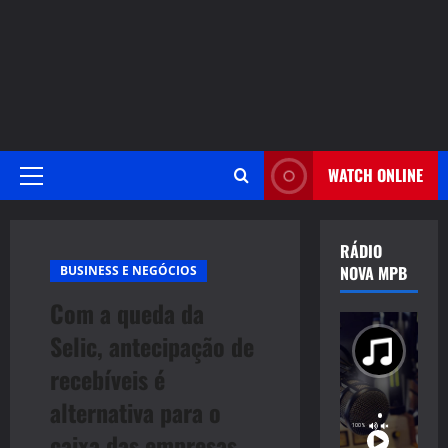
WATCH ONLINE
Primary
Menu
RÁDIO
NOVA MPB
BUSINESS E NEGÓCIOS
Com a queda da
Selic, antecipação de
recebíveis é
alternativa para o
caixa das empresas