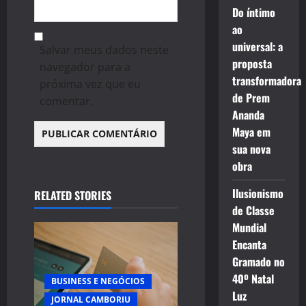
Do íntimo
ao
universal: a
Salvar meus dados neste
proposta
navegador para a
transformadora
próxima vez que eu
de Prem
comentar.
Ananda
Maya em
sua nova
obra
Ilusionismo
RELATED STORIES
de Classe
Mundial
Encanta
Gramado no
40º Natal
BUSINESS E NEGÓCIOS
Luz
JORNAL CAMBORIU