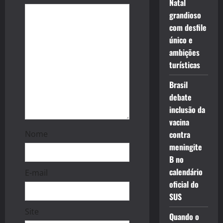
Natal
t
grandioso
com desfile
i
único e
o
ambições
turísticas
n
Brasil
debate
inclusão da
vacina
Nome
contra
meningite
B no
calendário
E-mail
oficial do
SUS
Site
Quando o