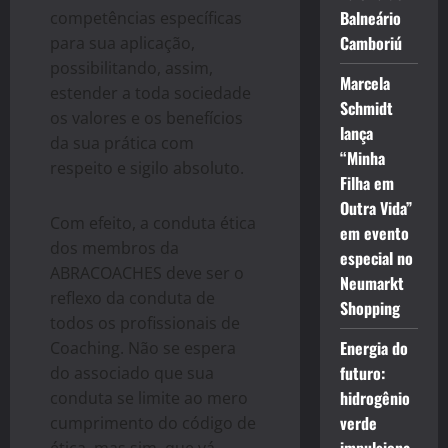
Balneário
competências específicas
Camboriú
para sua aplicação,
possibilitando, assim,
Marcela
estender a toda sociedade
Schmidt
os valores e os benefícios
lança
da sua prática com
“Minha
respeito e sigilo absoluto.
Filha em
Outra Vida”
Com efeito, a conduta ética
em evento
dos membros da
especial no
ABRACOACHES deve ser o
Neumarkt
reflexo da conduta de
Shopping
todos os profissionais de
Energia do
Coaching. Não se espera
futuro:
do associado que sua
hidrogênio
conduta se limite ao mero
verde
cumprimento do código de