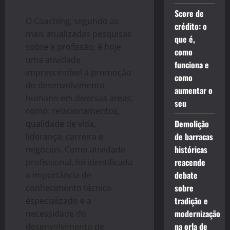
Score de
O Coaching, segundo as
crédito: o
mais atualizadas pesquisas
que é,
sobre a profissão, é hoje
como
uma atividade
funciona e
imprescindível à promoção
como
do desenvolvimento
aumentar o
humano em diversas áreas,
seu
como: relacionamentos,
Demolição
qualidade de vida,
de barracas
liderança, carreira e
históricas
negócios. Como atividade
reacende
profissional, foi identificada
debate
a importância de
sobre
conhecimento técnico
tradição e
especializado e a
modernização
necessidade do
na orla de
desenvolvimento de