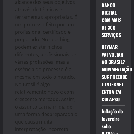
alcance dos seus objetivos
BANCO
através de técnicas e
DIGITAL
ferramentas apropriadas. É
COM MAIS
um processo feito por um
DE 300
profissional certificado e
SERVIÇOS
preparado. No coaching
NEYMAR
podem existir nichos
VAI VOLTAR
diferentes, profissionais de
AO BRASIL?
várias profissões, mas a
MOVIMENTAÇÃO
essência do processo é a
SURPREENDE
mesma em todo o mundo.
E INTERNET
No Brasil é algo
ENTRA EM
relativamente novo e com
COLAPSO
crescente mercado. Assim,
o assunto cai na mídia de
Inflação de
uma forma despreparada o
fevereiro
que causa muita
sobe
interpretação incorreta
0,70% e