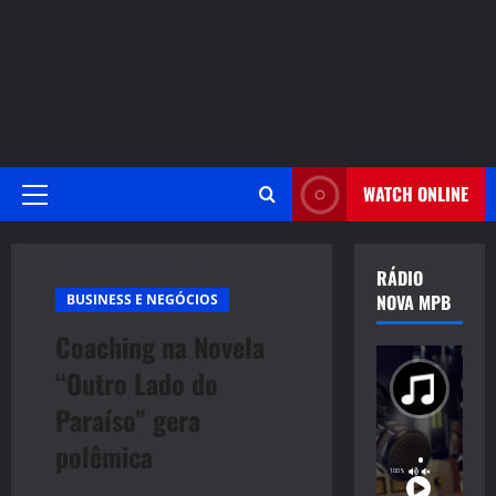
WATCH ONLINE
Primary
Menu
RÁDIO
NOVA MPB
BUSINESS E NEGÓCIOS
Coaching na Novela
“Outro Lado do
Paraíso” gera
polêmica