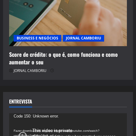
BUSINESS E NEGÓCIOS
JORNAL CAMBORIU
Score de crédito: o que é, como funciona e como
aumentar o seu
JORNAL CAMBORIU
ENTREVISTA
Tocador
Code 150: Unknown error.
de
vídeo
Fazer download do arquivo: https://www.youtube.com/watch?
v=d4Fu9gz1tqE&t=19s&_=4