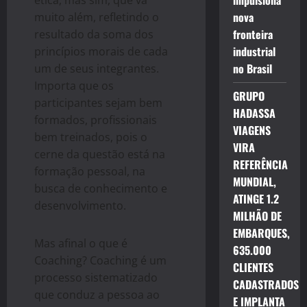
impulsiona
ética, mas sim, que vá
nova
muito além, refletindo o
fronteira
resultado da soma dos
industrial
princípios morais de cada
no Brasil
um de seus integrantes.
Importa que os
GRUPO
participantes sejam bem
HADASSA
formados, profissionais
VIAGENS
bem treinados, pois o
VIRA
cerne da questão está na
REFERÊNCIA
formação pessoal, na
MUNDIAL,
busca de conhecimento e
ATINGE 1.2
desenvolvimento.
MILHÃO DE
EMBARQUES,
Mas afinal o que é
635.000
Coaching? Coaching é um
CLIENTES
processo sistematizado
CADASTRADOS
que conduz a pessoa ao
E IMPLANTA