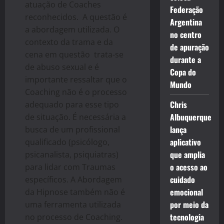
atuação de Coaches
Federação
reconhecidos. A questão é
Argentina
a abordagem utilizada. O
no centro
contexto da trama e da
de apuração
cena em questão trata-se
durante a
de abuso sexual e é
Copa do
importante ressaltar que o
Mundo
Coaching não é o processo
Chris
adequado para esse tipo
Albuquerque
de situação. É necessária a
lança
busca de um profissional
aplicativo
qualificado (psicólogo,
que amplia
psicanalista, psiquiatras)
o acesso ao
para lidar com Traumas
cuidado
específicos. A Abordagem
emocional
da Hipnose também não é
por meio da
uma ferramenta utilizada
tecnologia
no processo de Coaching.