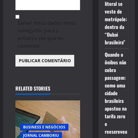
litoral se
veste de
metrópole:
Salvar meus dados neste
dentro da
navegador para a
“Dubai
próxima vez que eu
brasileira”
comentar.
Quando o
ônibus não
cobra
passagem:
como uma
RELATED STORIES
cidade
brasileira
apostou na
tarifa zero
e
BUSINESS E NEGÓCIOS
reescreveu
JORNAL CAMBORIU