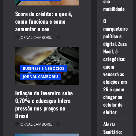
sua
mobilidade
Score de crédito: o que é,
como funciona e como
O
aumentar o seu
marqueteiro
político e
JORNAL CAMBORIU
digital, Zuza
Nacif, é
categórico:
quem
BUSINESS E NEGÓCIOS
vencerá as
JORNAL CAMBORIU
eleições em
26 é quem
Inflação de fevereiro sobe
chegar ao
0,70% e educação lidera
celular do
pressão nos preços no
eleitor
Brasil
Alerta
JORNAL CAMBORIU
Sanitário: