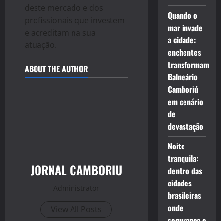
deste mercado e dos
Quando o
profissionais que investem
mar invade
e acreditam na sua
a cidade:
atuação.
enchentes
transformam
ABOUT THE AUTHOR
Balneário
Camboriú
em cenário
de
devastação
Noite
tranquila:
JORNAL CAMBORIU
dentro das
cidades
Administrator
brasileiras
onde
View All Posts
segurança e