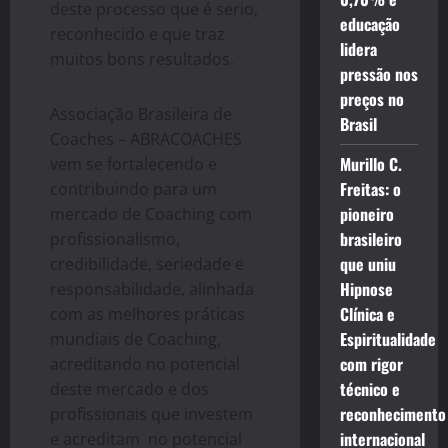
deste processo que é serio,
educação
reconhecido e que traz
lidera
muitos bons resultados.
pressão nos
preços no
Associação Brasileira de
Brasil
Coaches – ABRACOACHES
Murillo C.
vem se fortalecendo e
Freitas: o
contribuindo para um
pioneiro
mercado de Coaching com
brasileiro
profissionalismo,
que uniu
credibilidade, seriedade e
Hipnose
responsabilidade, alinhada
Clínica e
com as melhores práticas
Espiritualidade
mundiais de Coaching,
com rigor
acreditando no potencial
técnico e
deste mercado e dos
reconhecimento
profissionais que investem
internacional
e acreditam no potencial