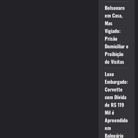
Bolsonaro
em Casa,
Mas
Vigiado:
Prisão
Domiciliar e
Proibição
de Visitas
Luxo
Embargado:
Corvette
com Dívida
de R$ 119
Mil é
Apreendido
em
Balneário