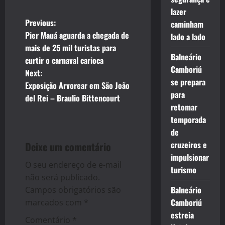
lazer
P
Previous:
caminham
Pier Mauá aguarda a chegada de
lado a lado
o
mais de 25 mil turistas para
Balneário
curtir o carnaval carioca
s
Camboriú
Next:
se prepara
t
Exposição Arvorear em São João
para
del Rei – Braulio Bittencourt
n
retomar
temporada
a
de
cruzeiros e
Deixe um comentário
v
impulsionar
O seu endereço de e-mail
i
turismo
não será publicado.
g
Balneário
Campos obrigatórios são
Camboriú
marcados com
*
a
estreia
Comentário
*