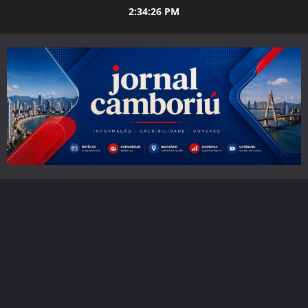
Skip
2:34:27 PM
to
content