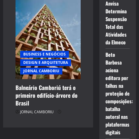
Anvisa
Determina
Suspensão
Total das
Atividades
da Elmeco
Beto
BUSINESS E NEGÓCIOS
Barbosa
DESIGN E ARQUITETURA
aciona
JORNAL CAMBORIU
editora por
falhas na
Balneário Camboriú terá o
proteção de
primeiro edifício-árvore do
composições:
Brasil
batalha
JORNAL CAMBORIU
autoral nas
plataformas
digitais