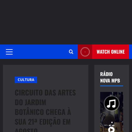
WATCH ONLINE
Primary
Menu
RÁDIO
NOVA MPB
CULTURA
CIRCUITO DAS ARTES
DO JARDIM
BOTÂNICO CHEGA À
SUA 21ª EDIÇÃO EM
AGOSTO