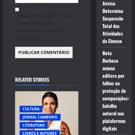
Anvisa
Determina
Salvar meus dados neste
Suspensão
navegador para a
Total das
próxima vez que eu
Atividades
comentar.
da Elmeco
Beto
Barbosa
aciona
editora por
RELATED STORIES
falhas na
proteção de
composições:
batalha
CULTURA
autoral nas
JORNAL CAMBORIU
plataformas
LITERATURA
digitais
LIVROS E AUTORES