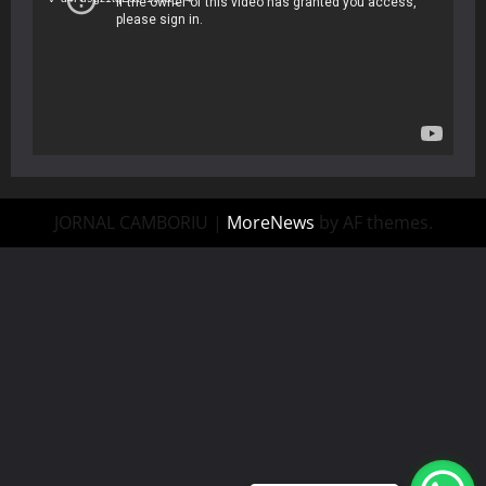
JORNAL CAMBORIU
|
MoreNews
by AF themes.