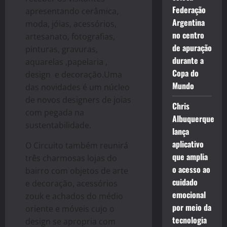
Federação
apresentando cerâmica,
Argentina
moda, jóias, acessórios,
no centro
artesanato, fotografias,
de apuração
pinturas, gravuras,
durante a
aquarelas ,papelaria ,
Copa do
design e decoração.Uma
Mundo
das novidades é um núcleo
de novos designers de joias
Chris
com pegada na
Albuquerque
sustentabilidade.
lança
aplicativo
O Circuito também reunirá
que amplia
três charmosas lojas do
o acesso ao
bairro com objetos de arte
cuidado
e decoração, acessórios
emocional
zouk e achados do médio
por meio da
oriente e móveis cujo o
tecnologia
design se apropria com