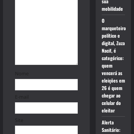
o
sua
mobilidade
n
O
marqueteiro
político e
digital, Zuza
Nacif, é
categórico:
quem
vencerá as
Nome
eleições em
26 é quem
chegar ao
E-mail
celular do
eleitor
Site
Alerta
Sanitário: