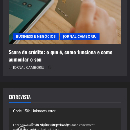
BUSINESS E NEGÓCIOS
JORNAL CAMBORIU
Score de crédito: o que é, como funciona e como
aumentar o seu
JORNAL CAMBORIU
ENTREVISTA
Tocador
Code 150: Unknown error.
de
vídeo
Fazer download do arquivo: https://www.youtube.com/watch?
v=d4Fu9gz1tqE&t=19s&_=4