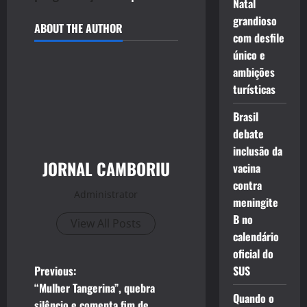
Natal
grandioso
ABOUT THE AUTHOR
com desfile
único e
ambições
turísticas
Brasil
debate
inclusão da
JORNAL CAMBORIU
vacina
contra
Administrator
meningite
B no
View All Posts
calendário
oficial do
P
Previous:
SUS
“Mulher Tangerina”, quebra
o
Quando o
silêncio e comenta fim de