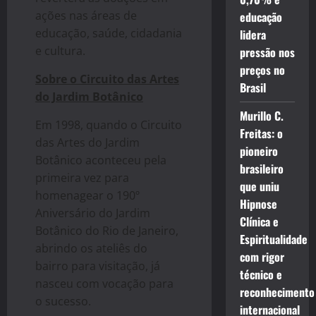
ações nas áreas de
educação
educação, saúde, cidadania
lidera
e cultura.
pressão nos
preços no
Sobre o Circuito das Artes
Brasil
do Jardim Botânico
Murillo C.
Em 1998, quando o Circuito
Freitas: o
das Artes do Jardim
pioneiro
Botânico aconteceu pela
brasileiro
primeira vez para
que uniu
homenagear o 190º
Hipnose
Aniversário do Jardim
Clínica e
Botânico do Rio de Janeiro,
Espiritualidade
abrindo os ateliês do
com rigor
bairro para visitação, já
técnico e
nasceu com vocação para
reconhecimento
o sucesso.
internacional