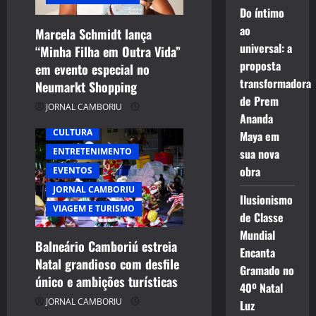
Do íntimo
ao
Marcela Schmidt lança
universal: a
“Minha Filha em Outra Vida”
proposta
em evento especial no
transformadora
Neumarkt Shopping
de Prem
JORNAL CAMBORIU
Ananda
CULTURA
Maya em
ENTRETENIMENTO
sua nova
obra
EVENTOS
JORNAL CAMBORIU
Ilusionismo
VIAGEM E TURISMO
de Classe
Mundial
Balneário Camboriú estreia
Encanta
Natal grandioso com desfile
Gramado no
único e ambições turísticas
40º Natal
JORNAL CAMBORIU
Luz