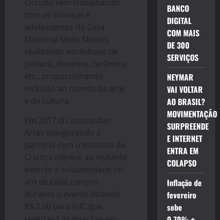
Circuito vem trabalhando
BANCO
com as crianças e
DIGITAL
adolescentes da Casa
COM MAIS
Maternal Mello Mattos,
DE 300
realizando workshops de
SERVIÇOS
pintura, desenho, cerâmica
etc., proporcionando
NEYMAR
inclusão ao mundo da arte
VAI VOLTAR
e da cultura.
AO BRASIL?
MOVIMENTAÇÃO
Em 2017 O Circuito das
SURPREENDE
Artes inaugurando a
E INTERNET
parceria com o Instituto da
ENTRA EM
Criança oferece ao visitante
COLAPSO
exercer a solidariedade no
ato de cada compra
Inflação de
durante o evento doando
fevereiro
R$ 2,00 para o IC que
sobe
reverterá as doações em
0,70% e