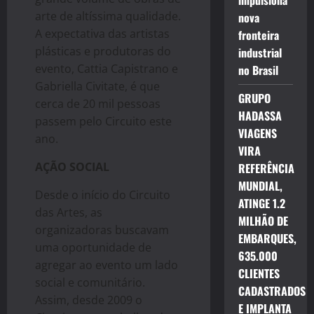
impulsiona
arte de altíssima qualidade.
nova
A expectativa das artistas
fronteira
plásticas e produtoras do
industrial
evento, Cattia Capistrano e
no Brasil
Gabriella Civitate, é que
GRUPO
cerca de 20 mil pessoas
HADASSA
passem pelo Circuito este
VIAGENS
ano.
VIRA
AÇÃO SOCIAL
REFERÊNCIA
MUNDIAL,
Desde o início do Circuito
ATINGE 1.2
das Artes, as
MILHÃO DE
organizadoras buscavam
EMBARQUES,
uma oportunidade de
635.000
agregar ao evento um lado
CLIENTES
social e comunitário.
CADASTRADOS
Assim, desde 2009 o
E IMPLANTA