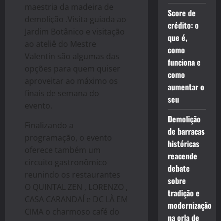
maestria da madeira de
Score de
demolição .Visita guiada ao
crédito: o
Jardim Botânico e visitação
que é,
ao ateliê do Mestre
como
Valentin são algumas das
funciona e
opções para quem quiser
como
aproveitar ao máximo os
aumentar o
finais de semana do
seu
evento.
Demolição
Finalizando a
de barracas
programação, o evento
históricas
oferece também um
reacende
circuito gastronômico
debate
reunindo os restaurantes
sobre
O QUINTAL ZEN , LORENZO ,
tradição e
CASA CARANDAÍ e DC LÀ EM
modernização
CIMA o charmoso café do
na orla de