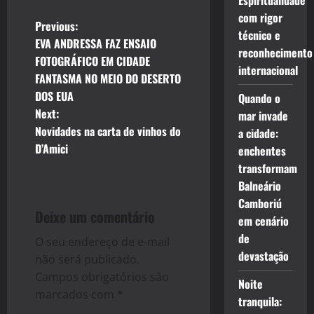
Espiritualidade
com rigor
P
Previous:
técnico e
EVA ANDRESSA FAZ ENSAIO
reconhecimento
o
FOTOGRÁFICO EM CIDADE
internacional
FANTASMA NO MEIO DO DESERTO
s
DOS EUA
Quando o
t
Next:
mar invade
Novidades na carta de vinhos do
a cidade:
n
D’Amici
enchentes
transformam
a
Balneário
v
Camboriú
Deixe um comentário
em cenário
i
de
O seu endereço de e-mail
devastação
g
não será publicado.
Campos obrigatórios são
Noite
a
marcados com
*
tranquila: