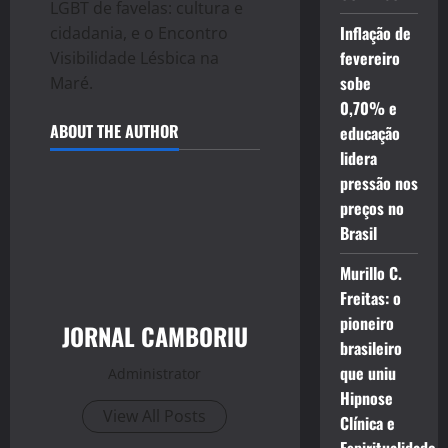
LGBT de favelas: cultura e
Inflação de
cidadania, e o Encontro
fevereiro
Visibilidade Lésbica na
sobe
Maré.
0,70% e
ABOUT THE AUTHOR
educação
lidera
pressão nos
preços no
Brasil
Murillo C.
Freitas: o
pioneiro
JORNAL CAMBORIU
brasileiro
que uniu
Administrator
Hipnose
View All Posts
Clínica e