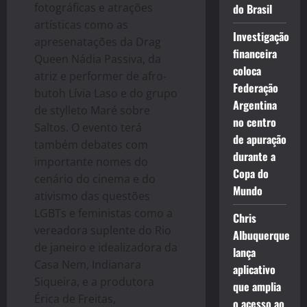
fotográficas e atrações
do Brasil
artísticas como as
Investigação
apresenatações da Drag
financeira
Queen Nádia Passiva, da
coloca
atriz e performer de afro-
Federação
butoh Lívia Laso e do grupo
Argentina
de stylleto Maré sobre
no centro
Saltos. O evento terá
de apuração
também debates com
durante a
importante nomes do
Copa do
cenário do cinema e do
Mundo
ativismo das questões
LGBTs e feministas como a
Chris
vereadora suplente do Rio
Albuquerque
de janeiro e idealizadora da
lança
Casa Nem, Indianara
aplicativo
Siqueira, e a produtora
que amplia
Érica de Freitas,
o acesso ao