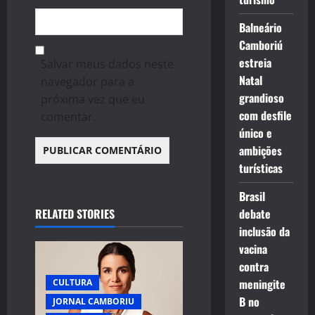
Balneário
Camboriú
estreia
Salvar meus dados neste
Natal
navegador para a
grandioso
próxima vez que eu
com desfile
comentar.
único e
ambições
turísticas
Brasil
RELATED STORIES
debate
inclusão da
vacina
contra
meningite
CULTURA
B no
JORNAL CAMBORIU