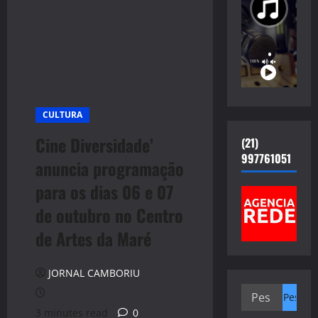
CULTURA
Cine Diversidade’
(21)
997761051
anuncia programação
para os dias 06 e 07
de outubro no Centro
de Artes da Maré
JORNAL CAMBORIU
Pesquisar
por:
3 minutes read
0