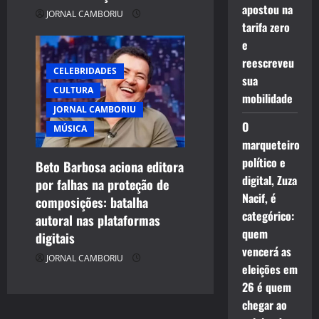
apostou na
JORNAL CAMBORIU
tarifa zero
e
reescreveu
CELEBRIDADES
sua
CULTURA
mobilidade
JORNAL CAMBORIU
O
MÚSICA
marqueteiro
político e
Beto Barbosa aciona editora
digital, Zuza
por falhas na proteção de
Nacif, é
composições: batalha
categórico:
autoral nas plataformas
quem
digitais
vencerá as
JORNAL CAMBORIU
eleições em
26 é quem
chegar ao