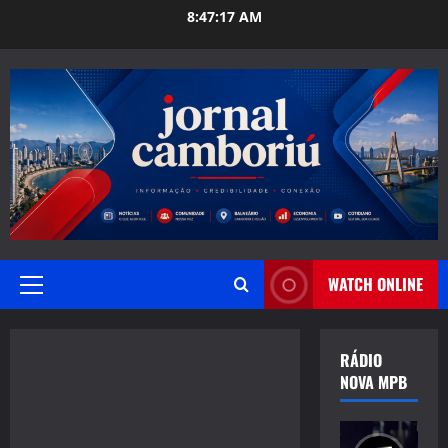
Skip
8:47:18 AM
to
content
WATCH ONLINE
Primary
Menu
RÁDIO
NOVA MPB