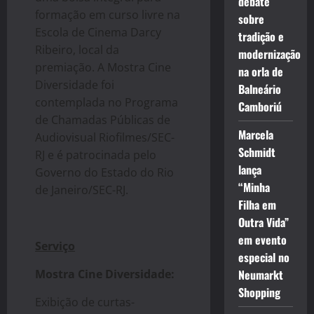
debate
formação em curso livre na
sobre
Escola de Cinema Darcy
tradição e
Ribeiro, local da
modernização
premiação. A Mostra Cine
na orla de
Diversidade foi
Balneário
contemplada no Programa
Camboriú
de Chamadas Públicas de
Marcela
Audiovisual Riofilmes/SEC-
Schmidt
RJ e é patrocinada pelo
lança
Governo do Estado do Rio
“Minha
de Janeiro/SEC-RJ.
Filha em
Outra Vida”
em evento
Serviço
especial no
Mostra Cine Diversidade:
Neumarkt
Shopping
Exibição de curtas-