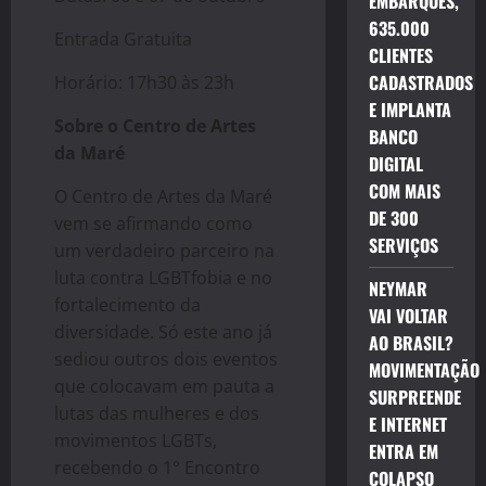
EMBARQUES,
635.000
Entrada Gratuita
CLIENTES
CADASTRADOS
Horário: 17h30 às 23h
E IMPLANTA
Sobre o Centro de Artes
BANCO
da Maré
DIGITAL
COM MAIS
O Centro de Artes da Maré
DE 300
vem se afirmando como
SERVIÇOS
um verdadeiro parceiro na
luta contra LGBTfobia e no
NEYMAR
fortalecimento da
VAI VOLTAR
diversidade. Só este ano já
AO BRASIL?
sediou outros dois eventos
MOVIMENTAÇÃO
que colocavam em pauta a
SURPREENDE
lutas das mulheres e dos
E INTERNET
movimentos LGBTs,
ENTRA EM
recebendo o 1° Encontro
COLAPSO