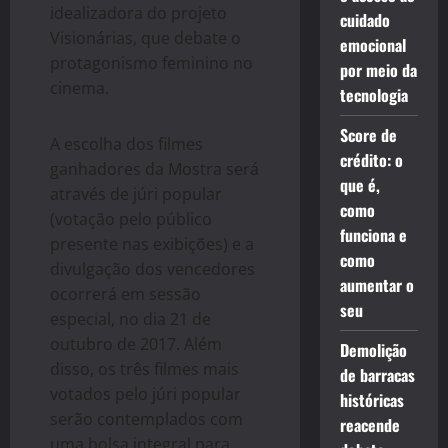
idealizadora do projeto
cuidado
Visionárias, que debate o
emocional
protagonismo feminino no
por meio da
cinema.
tecnologia
Score de
A escolha dos filmes
crédito: o
ganhadores da Mostra será
que é,
através de júri popular
como
(votação pelo público
funciona e
presente nas exibições) e a
como
divulgação dos vencedores
aumentar o
ocorrerá em sessão
seu
especial, no dia 21 de
outubro de 2017. Além
Demolição
disso, os três filmes mais
de barracas
votados pelo júri popular
históricas
serão contemplados com
reacende
uma bolsa integral para