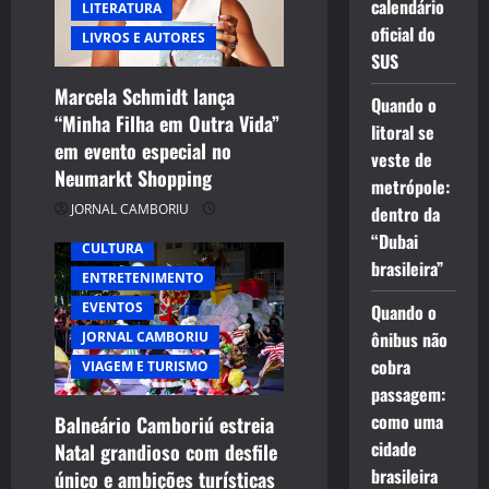
calendário
LITERATURA
oficial do
LIVROS E AUTORES
SUS
Marcela Schmidt lança
Quando o
“Minha Filha em Outra Vida”
litoral se
em evento especial no
veste de
Neumarkt Shopping
metrópole:
JORNAL CAMBORIU
dentro da
“Dubai
CULTURA
brasileira”
ENTRETENIMENTO
EVENTOS
Quando o
ônibus não
JORNAL CAMBORIU
cobra
VIAGEM E TURISMO
passagem:
como uma
Balneário Camboriú estreia
cidade
Natal grandioso com desfile
brasileira
único e ambições turísticas