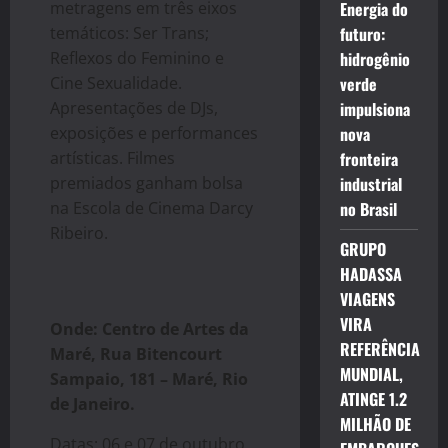
metragens em três eixos
Energia do
temáticos: Ser Trans;
futuro:
Reflexos do Feminino e
hidrogênio
Cine Sexualidade.
verde
Apresentações de DJs,
impulsiona
exposições e performances
nova
artísticas. Filmes
fronteira
premiados ganham bolsa
industrial
na Escola de Cinema Darcy
no Brasil
Ribeiro.
GRUPO
HADASSA
VIAGENS
VIRA
Onde: Centro de Artes da
REFERÊNCIA
Maré, Rua Bitencourt
MUNDIAL,
Sampaio, 181 – Maré, Rio
ATINGE 1.2
de Janeiro.
MILHÃO DE
Datas: 06 e 07 de outubro