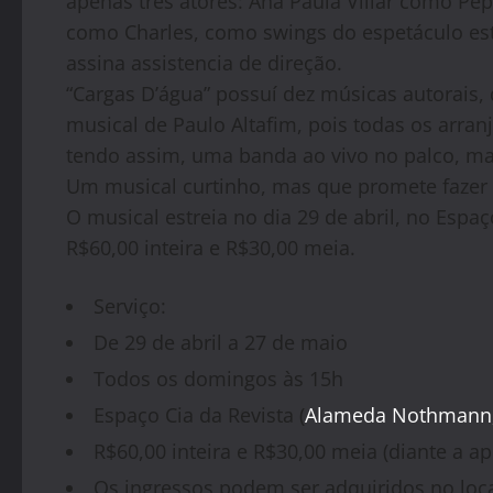
apenas três atores: Ana Paula Villar como Pe
como Charles, como swings do espetáculo est
assina assistencia de direção.
“Cargas D’água” possuí dez músicas autorais,
musical de Paulo Altafim, pois todas os arra
tendo assim, uma banda ao vivo no palco, ma
Um musical curtinho, mas que promete fazer 
O musical estreia no dia 29 de abril, no Espaç
R$60,00 inteira e R$30,00 meia.
Serviço:
De 29 de abril a 27 de maio
Todos os domingos às 15h
Espaço Cia da Revista (
Alameda Nothmann, 1
R$60,00 inteira e R$30,00 meia (diante a 
Os ingressos podem ser adquiridos no loc