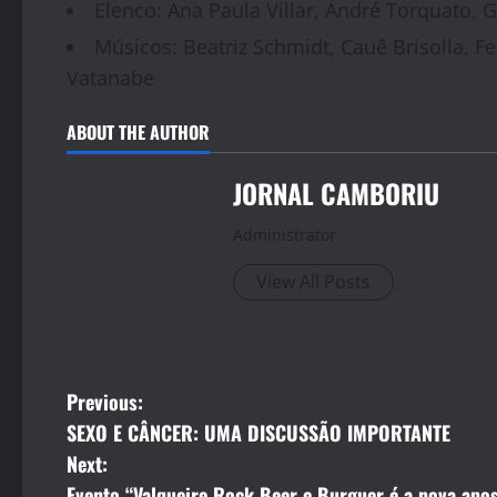
Elenco: Ana Paula Villar, André Torquato, G
Músicos: Beatriz Schmidt, Cauê Brisolla, Fe
Vatanabe
ABOUT THE AUTHOR
JORNAL CAMBORIU
Administrator
View All Posts
P
Previous:
SEXO E CÂNCER: UMA DISCUSSÃO IMPORTANTE
o
Next:
Evento “Valqueire Rock Beer e Burguer é a nova apos