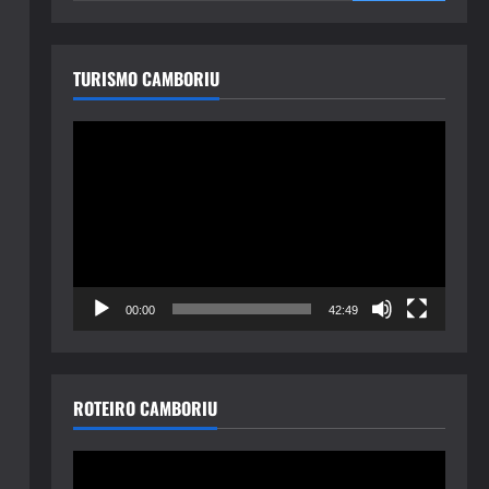
TURISMO CAMBORIU
Tocador
de
vídeo
00:00
42:49
ROTEIRO CAMBORIU
Tocador