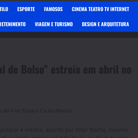
TILO
ESPORTE
FAMOSOS
CINEMA TEATRO TV INTERNET
RETENIMENTO
VIAGEM E TURISMO
DESIGN E ARQUITETURA
 de Bolso” estreia em abril no
autoral e inédito, escrito por Vitor Rocha, mesmo