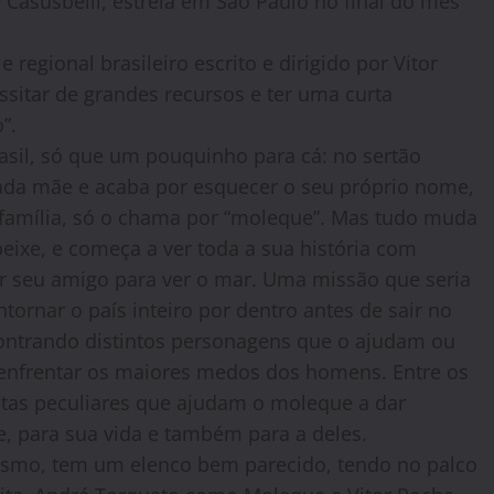
 Casusbelli, estreia em São Paulo no final do mês
 regional brasileiro escrito e dirigido por Vitor
ssitar de grandes recursos e ter uma curta
”.
sil, só que um pouquinho para cá: no sertão
da mãe e acaba por esquecer o seu próprio nome,
família, só o chama por “moleque”. Mas tudo muda
xe, e começa a ver toda a sua história com
ar seu amigo para ver o mar. Uma missão que seria
ntornar o país inteiro por dentro antes de sair no
contrando distintos personagens que o ajudam ou
 enfrentar os maiores medos dos homens. Entre os
istas peculiares que ajudam o moleque a dar
, para sua vida e também para a deles.
esmo, tem um elenco bem parecido, tendo no palco