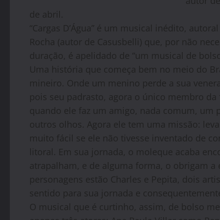
autor de
de abril.
“Cargas D’Água” é um musical inédito, autoral e
Rocha (autor de Casusbelli) que, por não nece
duração, é apelidado de “um musical de bolso
Uma história que começa bem no meio do Bra
mineiro. Onde um menino perde a sua venera
pois seu padrasto, agora o único membro da 
quando ele faz um amigo, nada comum, um pei
outros olhos. Agora ele tem uma missão: lev
muito fácil se ele não tivesse inventado de co
litoral. Em sua jornada, o moleque acaba en
atrapalham, e de alguma forma, o obrigam a
personagens estão Charles e Pepita, dois art
sentido para sua jornada e consequentemente
O musical que é curtinho, assim, de bolso m