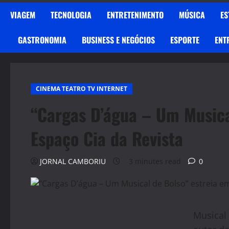
VIAGEM
TECNOLOGIA
ENTRETENIMENTO
MÚSICA
ES
GASTRONOMIA
BUSINESS E NEGÓCIOS
ESPORTE
ENT
CINEMA TEATRO TV INTERNET
“Cargas D’água – Um Musical
Espaço Cia da Revista
JORNAL CAMBORIU
3 minutes read
0
Musical 