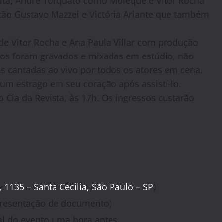
pita, André Torquato como Moleque e Vitor Rocha
ão Gustavo Mazzei e Victória Ariante que também
 de Vitor Rocha e Ana Paula Villar com produção
njos foram gravados e mixadas em estúdio, não
s cantadas ao vivo por todos os atores em cena.
um estrago em seu coração após assistí-lo.
o Cia da Revista, às 17h. Os ingressos custarão
135 – Santa Cecilia, São Paulo – SP
)
apresentação de documento)
al do evento uma hora antes.