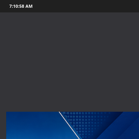
Skip
7:10:59 AM
to
content