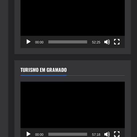
de
vídeo
00:00
52:25
TURISMO EM GRAMADO
Tocador
de
vídeo
00:00
57:18