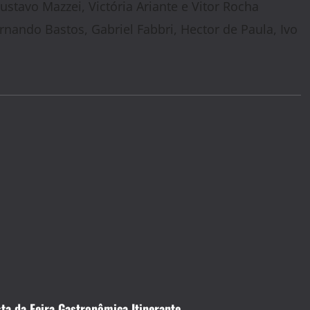
ustavo Mazzei, Victória Ariante e Vitor Rocha
rnando Bastos, Gabriel Fabbri, Hector de Paula, Ivo
ta da Feira Gastronômica Itinerante