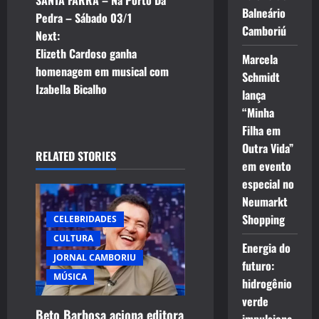
SANTA FARRA – Na Porto Da
s
Balneário
Pedra – Sábado 03/1
Camboriú
t
Next:
Elizeth Cardoso ganha
Marcela
n
homenagem em musical com
Schmidt
Izabella Bicalho
a
lança
“Minha
v
Filha em
Outra Vida”
i
RELATED STORIES
em evento
g
especial no
Neumarkt
a
Shopping
CELEBRIDADES
CULTURA
t
Energia do
JORNAL CAMBORIU
futuro:
i
MÚSICA
hidrogênio
verde
o
Beto Barbosa aciona editora