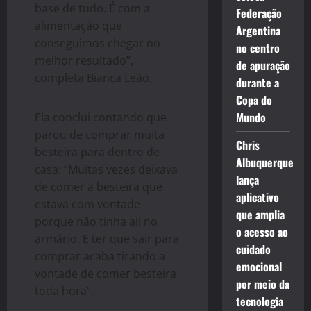
base de tudo. É com a
Federação
alimentação que
Argentina
conseguimos chegar no
no centro
melhor resultado”,
de apuração
completa Bianca Leão.
durante a
Copa do
Mundo
Ela conclui contando que
parou de comprar muita
Chris
besteira para dentro de
Albuquerque
casa: “Muitas vezes deixava
lança
de comer a besteira que
aplicativo
estava com vontade
que amplia
porque não tinha ali no
o acesso ao
armário. E ter que sair para
cuidado
comprar acaba tirando a
emocional
vontade de comer besteira
por meio da
toda hora”.
tecnologia