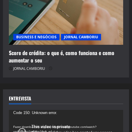
BUSINESS E NEGÓCIOS
JORNAL CAMBORIU
Score de crédito: o que é, como funciona e como
aumentar o seu
JORNAL CAMBORIU
ENTREVISTA
Tocador
Code 150: Unknown error.
de
vídeo
Fazer download do arquivo: https://www.youtube.com/watch?
v=d4Fu9gz1tqE&t=19s&_=4