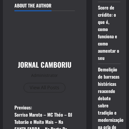
ABOUT THE AUTHOR
Score de
crédito: o
que é,
como
funciona e
como
aumentar o
seu
JORNAL CAMBORIU
Demolição
Administrator
de barracas
históricas
View All Posts
reacende
debate
sobre
P
Previous:
tradição e
Sorriso Maroto – MC Théo – DJ
o
modernização
Tubarão e Muito Mais – Na
na orla de