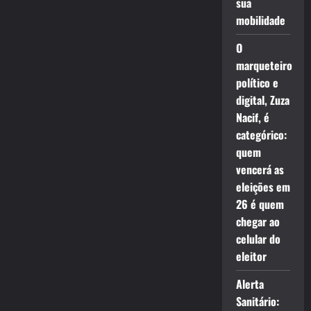
sua
mobilidade
O
marqueteiro
político e
digital, Zuza
Nacif, é
categórico:
quem
vencerá as
eleições em
26 é quem
chegar ao
celular do
eleitor
Alerta
Sanitário: