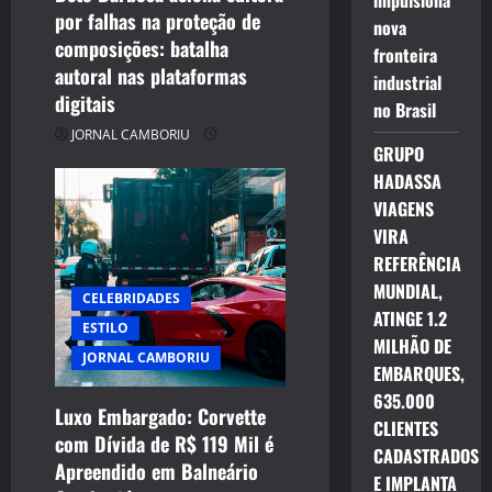
impulsiona
por falhas na proteção de
n
nova
composições: batalha
fronteira
autoral nas plataformas
industrial
digitais
no Brasil
JORNAL CAMBORIU
GRUPO
HADASSA
VIAGENS
VIRA
REFERÊNCIA
MUNDIAL,
CELEBRIDADES
ATINGE 1.2
ESTILO
MILHÃO DE
JORNAL CAMBORIU
EMBARQUES,
635.000
Luxo Embargado: Corvette
CLIENTES
com Dívida de R$ 119 Mil é
CELEBRIDADES
CADASTRADOS
Apreendido em Balneário
CINEMA TEATRO TV INTERNET
E IMPLANTA