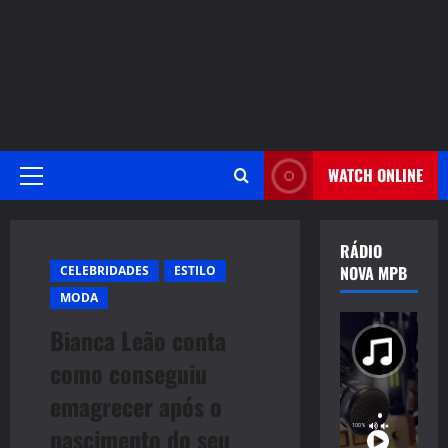
WATCH ONLINE
Primary
Menu
RÁDIO
NOVA MPB
CELEBRIDADES
ESTILO
MODA
Bianca Leão conta
como conseguiu
emagrecer após o
nascimento do seu