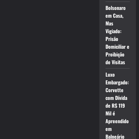
Bolsonaro
em Casa,
Mas
Vigiado:
Prisão
Domiciliar e
Proibição
de Visitas
Luxo
Embargado:
Corvette
com Dívida
de R$ 119
Mil é
Apreendido
em
Balneário