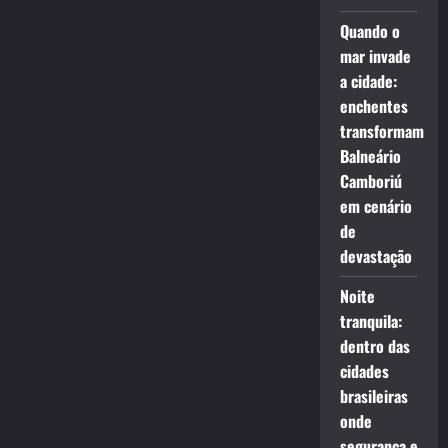
Quando o
mar invade
a cidade:
enchentes
transformam
Balneário
Camboriú
em cenário
de
devastação
Noite
tranquila:
dentro das
cidades
brasileiras
onde
segurança e