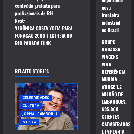
impulsiona
o
conteúdo gratuita para
nova
profissionais de RH
s
fronteira
Next:
industrial
t
VERÔNICA COSTA VOLTA PARA
no Brasil
FURACÃO 2000 E ESTREIA NO
n
GRUPO
RIO PARADA FUNK
HADASSA
a
VIAGENS
VIRA
v
RELATED STORIES
REFERÊNCIA
i
MUNDIAL,
ATINGE 1.2
g
MILHÃO DE
CELEBRIDADES
EMBARQUES,
a
CULTURA
635.000
JORNAL CAMBORIU
t
CLIENTES
MÚSICA
CADASTRADOS
i
E IMPLANTA