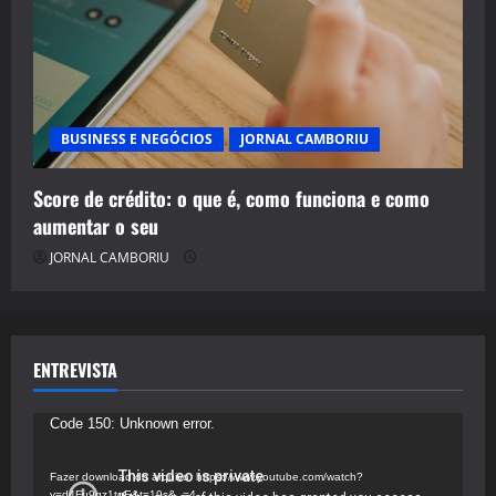
BUSINESS E NEGÓCIOS
JORNAL CAMBORIU
Score de crédito: o que é, como funciona e como
aumentar o seu
JORNAL CAMBORIU
ENTREVISTA
Tocador
Code 150: Unknown error.
de
vídeo
Fazer download do arquivo: https://www.youtube.com/watch?
v=d4Fu9gz1tqE&t=19s&_=4