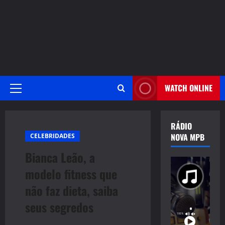
WATCH ONLINE
Primary
Menu
RÁDIO
NOVA MPB
CELEBRIDADES
Bianca Leão, a
modelo fitness que
não faz dieta, saiba
seus segredos