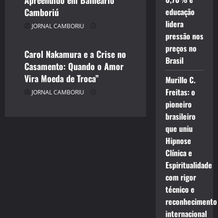
CINEMA TEATRO TV INTERNET
Camboriú
educação
ENTRETENIMENTO
lidera
JORNAL CAMBORIU
JORNAL CAMBORIU
pressão nos
preços no
Carol Nakamura e a Crise no
Brasil
Casamento: Quando o Amor
Vira Moeda de Troca”
Murillo C.
Freitas: o
JORNAL CAMBORIU
pioneiro
brasileiro
que uniu
Hipnose
Clínica e
Espiritualidade
com rigor
técnico e
reconhecimento
internacional