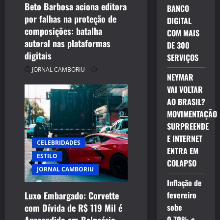
Beto Barbosa aciona editora
BANCO
o
por falhas na proteção de
DIGITAL
composições: batalha
n
COM MAIS
autoral nas plataformas
DE 300
digitais
SERVIÇOS
JORNAL CAMBORIU
NEYMAR
VAI VOLTAR
AO BRASIL?
MOVIMENTAÇÃO
SURPREENDE
E INTERNET
CELEBRIDADES
ENTRA EM
ESTILO
COLAPSO
JORNAL CAMBORIU
Inflação de
Luxo Embargado: Corvette
fevereiro
com Dívida de R$ 119 Mil é
sobe
CELEBRIDADES
Apreendido em Balneário
0,70% e