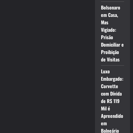
Bolsonaro
em Casa,
Mas
Vigiado:
Prisão
Domiciliar e
Proibição
de Visitas
Luxo
Embargado:
Corvette
com Dívida
de R$ 119
Mil é
Apreendido
em
Balneário