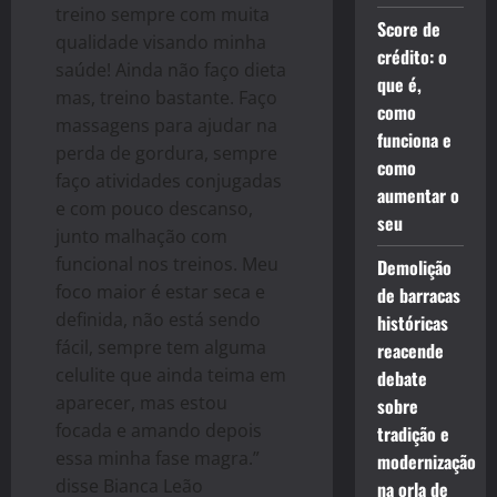
treino sempre com muita
Score de
qualidade visando minha
crédito: o
saúde! Ainda não faço dieta
que é,
mas, treino bastante. Faço
como
massagens para ajudar na
funciona e
perda de gordura, sempre
como
faço atividades conjugadas
aumentar o
e com pouco descanso,
seu
junto malhação com
funcional nos treinos. Meu
Demolição
foco maior é estar seca e
de barracas
definida, não está sendo
históricas
fácil, sempre tem alguma
reacende
celulite que ainda teima em
debate
aparecer, mas estou
sobre
focada e amando depois
tradição e
essa minha fase magra.”
modernização
disse Bianca Leão
na orla de