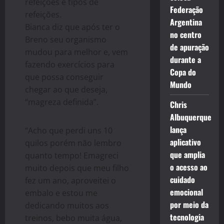
refeições e tipos de
Federação
refeições.
Argentina
Bianca diz que após ter o
no centro
Breno seu organismo
de apuração
mudou para melhor e, vem
durante a
fazendo exercícios para
Copa do
que possa conseguir
Mundo
chegar ao que deseja,
“magreza definida”.
Chris
Albuquerque
lança
“Acho que perdi uns 10
aplicativo
quilos porém não lembro
que amplia
quanto tempo! Emagreci
o acesso ao
muito depois que meu filho
cuidado
fez um ano, aproveitei o
emocional
embalo e estou me
por meio da
dedicando muitos aos
tecnologia
treinos, bebo muita água,