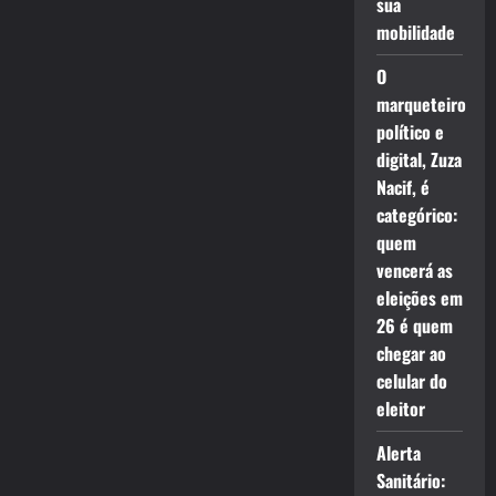
sua
mobilidade
O
marqueteiro
político e
digital, Zuza
Nacif, é
categórico:
quem
vencerá as
eleições em
26 é quem
chegar ao
celular do
eleitor
Alerta
Sanitário: