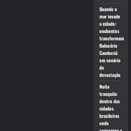
Quando o
mar invade
a cidade:
enchentes
transformam
Balneário
Camboriú
em cenário
de
devastação
Noite
tranquila:
dentro das
cidades
brasileiras
onde
segurança e