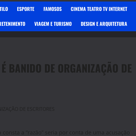
TILO
ESPORTE
FAMOSOS
CINEMA TEATRO TV INTERNET
RETENIMENTO
VIAGEM E TURISMO
DESIGN E ARQUITETURA
 É BANIDO DE ORGANIZAÇÃO DE
 consta a “razão” seria por conta de uma acusação