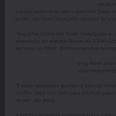
de asséd
expulso juntamente com o ilustrador David d
porém não foram divulgados detalhes da acu
“Alegações contra eles foram investigadas e
aparecerão em eventos futuros da SCBWI (Socie
declarou Lin Oliver, diretora-executiva da org
Já Jay Asher afir
espontaneamente 
“É muito assustador quando as pessoas simp
conflito sobre isso com o que estamos passa
ou não”, ele disse.
A Netflix não quis se manifestar sobre o assu