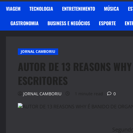
VIAGEM
TECNOLOGIA
ENTRETENIMENTO
MÚSICA
ES
GASTRONOMIA
BUSINESS E NEGÓCIOS
ESPORTE
ENT
JORNAL CAMBORIU
AUTOR DE 13 REASONS WHY
ESCRITORES
JORNAL CAMBORIU
1 minute read
0
Segundo