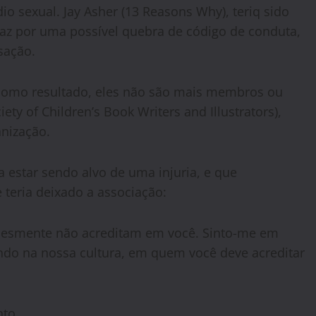
io sexual. Jay Asher (13 Reasons Why), teriq sido
iaz por uma possível quebra de código de conduta,
sação.
, como resultado, eles não são mais membros ou
ty of Children’s Book Writers and Illustrators),
anização.
ma estar sendo alvo de uma injuria, e que
teria deixado a associação:
lesmente não acreditam em você. Sinto-me em
ndo na nossa cultura, em quem você deve acreditar
nto.