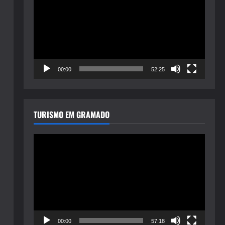
de
vídeo
00:00
52:25
TURISMO EM GRAMADO
Tocador
de
vídeo
00:00
57:18