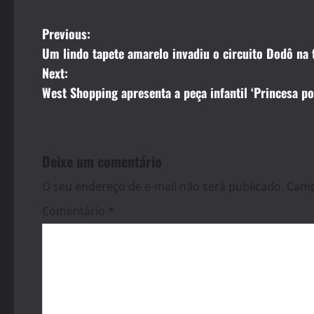
P
Previous:
Um lindo tapete amarelo invadiu o circuito Dodô na 
o
Next:
s
West Shopping apresenta a peça infantil ‘Princesa po
t
n
Deixe um comentário
a
O seu endereço de e-mail não será publicado.
Camp
v
Comentário
*
i
g
a