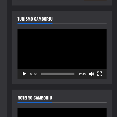
TURISMO CAMBORIU
Tocador
de
vídeo
00:00
42:49
ROTEIRO CAMBORIU
Tocador