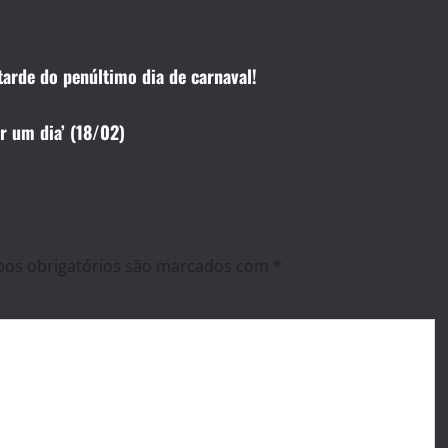
tarde do penúltimo dia de carnaval!
r um dia’ (18/02)
os obrigatórios são marcados com
*