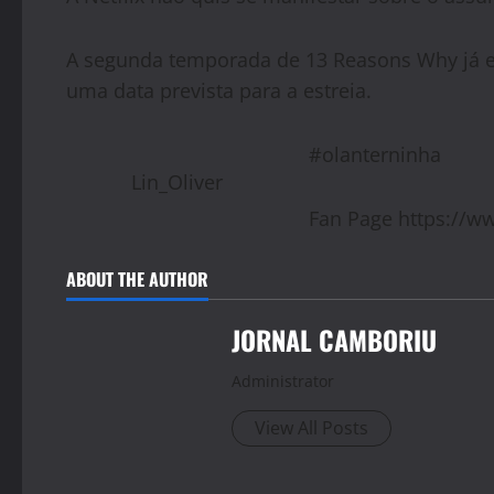
A segunda temporada de 13 Reasons Why já 
uma data prevista para a estreia.
#olanterninha
Lin_Oliver
Fan Page https://w
ABOUT THE AUTHOR
JORNAL CAMBORIU
Administrator
View All Posts