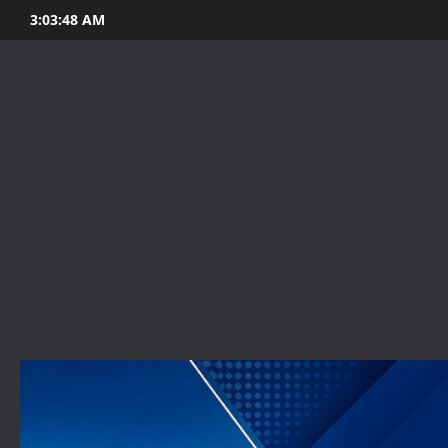
Skip
3:03:50 AM
to
content