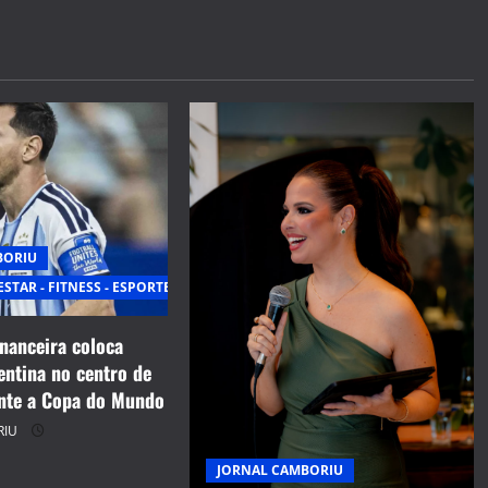
BORIU
ESTAR - FITNESS - ESPORTE
inanceira coloca
entina no centro de
nte a Copa do Mundo
RIU
JORNAL CAMBORIU