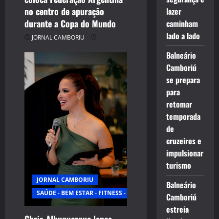
no centro de apuração
lazer
durante a Copa do Mundo
caminham
lado a lado
JORNAL CAMBORIU
Balneário
Camboriú
se prepara
para
retomar
temporada
de
cruzeiros e
impulsionar
turismo
JORNAL CAMBORIU
Balneário
SAÚDE - BEM ESTAR - FITNESS - ESPORTE
Camboriú
estreia