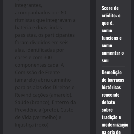
integrantes,
Score de
acompanhados por 60
crédito: o
ritmistas que integravam a
que é,
bateria e duas lindas
como
passistas, os participantes
funciona e
foram divididos em seis
como
alas, identificadas por
aumentar o
cores e com 300
seu
componentes cada. A
Demolição
Comissão de Frente
de barracas
(amarelo) abriu caminho
históricas
para as alas dos Direitos e
reacende
Reivindicações (amarelo),
debate
Saúde (branco), Enterro da
sobre
Previdência (preto), Custo
tradição e
de Vida (vermelho) e
modernização
Injustiça (roxo).
na orla de