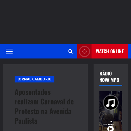
WATCH ONLINE
Primary
Menu
RÁDIO
NOVA MPB
JORNAL CAMBORIU
Aposentados
realizam Carnaval de
Protesto na Avenida
Paulista