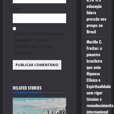
educação
Site
lidera
pressão nos
preços no
Brasil
Salvar meus dados neste
navegador para a
Murillo C.
próxima vez que eu
Freitas: o
comentar.
pioneiro
brasileiro
que uniu
Hipnose
Clínica e
Espiritualidade
RELATED STORIES
com rigor
técnico e
reconhecimento
internacional