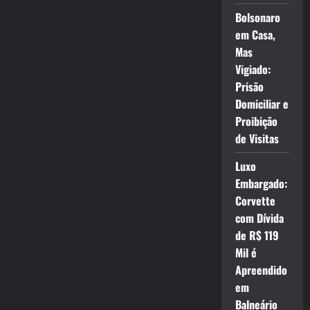
Bolsonaro
em Casa,
Mas
Vigiado:
Prisão
Domiciliar e
Proibição
de Visitas
Luxo
Embargado:
Corvette
com Dívida
de R$ 119
Mil é
Apreendido
em
Balneário