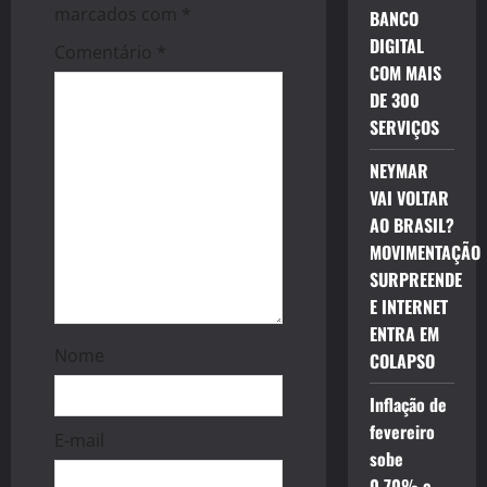
a
marcados com
*
BANCO
DIGITAL
t
Comentário
*
COM MAIS
i
DE 300
SERVIÇOS
o
NEYMAR
n
VAI VOLTAR
AO BRASIL?
MOVIMENTAÇÃO
SURPREENDE
E INTERNET
ENTRA EM
Nome
COLAPSO
Inflação de
fevereiro
E-mail
sobe
0,70% e