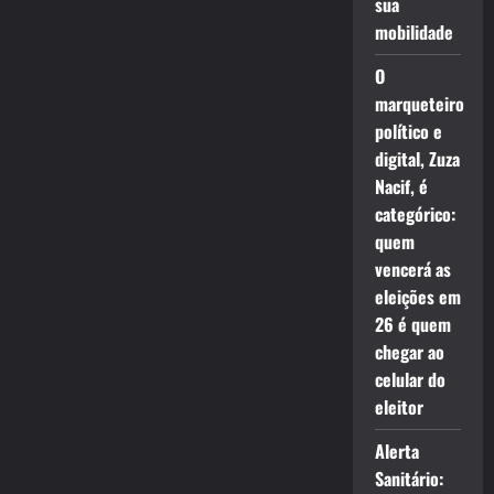
sua
mobilidade
O
marqueteiro
político e
digital, Zuza
Nacif, é
categórico:
quem
vencerá as
eleições em
26 é quem
chegar ao
celular do
eleitor
Alerta
Sanitário: