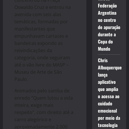
Federação
Oswaldo Cruz e entrou na
Argentina
avenida com seis alas
no centro
temáticas, formadas por
de apuração
manifestantes que
durante a
empunhavam cartazes e
Copa do
bandeiras expondo as
Mundo
reivindicações da
categoria, onde seguiram
Chris
até o vão livre do MASP –
Albuquerque
Museu de Arte de São
lança
Paulo.
aplicativo
que amplia
Animados pelo samba de
o acesso ao
enredo “Quem lutou a vida
cuidado
inteira, exige mais
emocional
respeito”, com direito até a
por meio da
carro alegórico e
tecnologia
aproximadamente 2.000