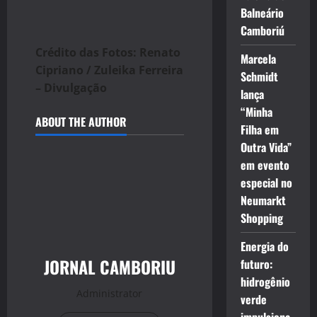
Balneário
Camboriú
Crédito das Fotos: Renato
Marcela
Cipriano / Zuleika Ferreira
Schmidt
– Divulgação
lança
“Minha
ABOUT THE AUTHOR
Filha em
Outra Vida”
em evento
especial no
Neumarkt
Shopping
Energia do
JORNAL CAMBORIU
futuro:
hidrogênio
Administrator
verde