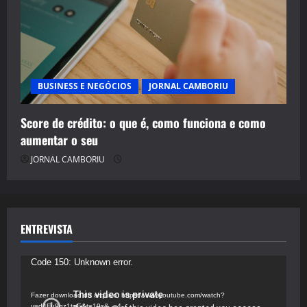
BUSINESS E NEGÓCIOS
JORNAL CAMBORIU
Score de crédito: o que é, como funciona e como
aumentar o seu
JORNAL CAMBORIU
ENTREVISTA
Tocador
Code 150: Unknown error.
de
vídeo
Fazer download do arquivo: https://www.youtube.com/watch?
v=d4Fu9gz1tqE&t=19s&_=4