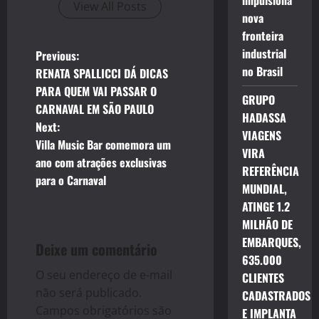
impulsiona
View All Posts
nova
fronteira
P
industrial
Previous:
no Brasil
RENATA SPALLICCI DÁ DICAS
o
PARA QUEM VAI PASSAR O
GRUPO
CARNAVAL EM SÃO PAULO
s
HADASSA
Next:
VIAGENS
t
Villa Music Bar comemora um
VIRA
ano com atrações exclusivas
REFERÊNCIA
n
para o Carnaval
MUNDIAL,
a
ATINGE 1.2
MILHÃO DE
v
EMBARQUES,
Deixe um comentário
635.000
i
O seu endereço de e-mail
CLIENTES
g
não será publicado.
CADASTRADOS
Campos obrigatórios são
E IMPLANTA