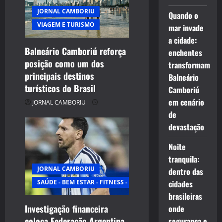
JORNAL CAMBORIU
Quando o
VIAGEM E TURISMO
mar invade
a cidade:
Balneário Camboriú reforça
enchentes
posição como um dos
transformam
principais destinos
Balneário
turísticos do Brasil
Camboriú
em cenário
JORNAL CAMBORIU
de
devastação
Noite
tranquila:
JORNAL CAMBORIU
dentro das
SAÚDE - BEM ESTAR - FITNESS - ESPORTE
cidades
brasileiras
Investigação financeira
onde
coloca Federação Argentina
segurança e