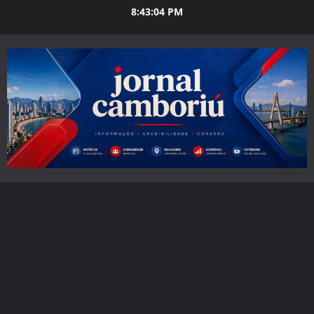
Skip
8:43:05 PM
to
content