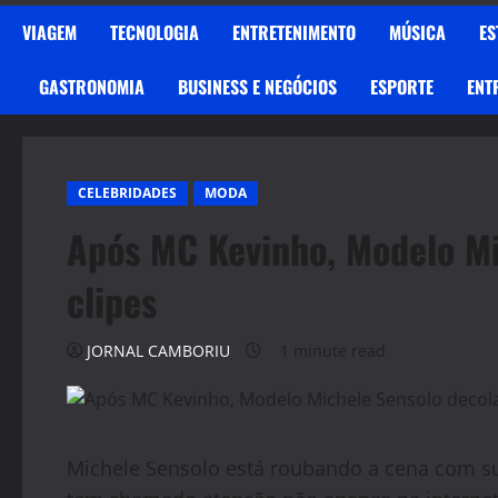
VIAGEM
TECNOLOGIA
ENTRETENIMENTO
MÚSICA
ES
GASTRONOMIA
BUSINESS E NEGÓCIOS
ESPORTE
ENT
CELEBRIDADES
MODA
Após MC Kevinho, Modelo Mi
clipes
JORNAL CAMBORIU
1 minute read
Michele Sensolo está roubando a cena com su