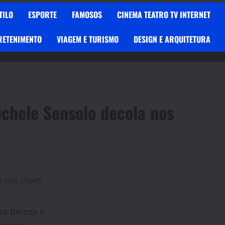
TILO
ESPORTE
FAMOSOS
CINEMA TEATRO TV INTERNET
RETENIMENTO
VIAGEM E TURISMO
DESIGN E ARQUITETURA
chele Sensolo decola nos
a beleza e