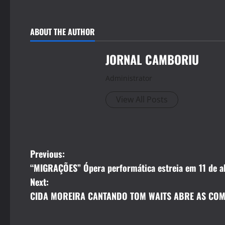
ABOUT THE AUTHOR
JORNAL CAMBORIU
Administrator
View All Posts
P
Previous:
“MIGRAÇÕES” Ópera performática estreia em 11 de a
o
Next:
s
CIDA MOREIRA CANTANDO TOM WAITS ABRE AS C
t