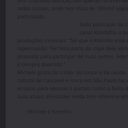
tem chamado atenção não apenas na internet
redes sociais, onde tem mais de 100 mil seg
participado.
Após participar do c
canal Kondzilla, a 
produções musicais: “Sei que o Kevinho está
repercussão. Ter feito parte do clipe dele abr
proposta para participar de mais outros. Ador
é sempre divertido.”
Michele gosta de cuidar do corpo e da saúde,
natural de Cascavel e mora em São Paulo há 
ensaios para revistas e portais como o Bella
suas atuais atividades ainda tem interesse em
Michele e Kevinho