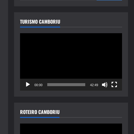
TURISMO CAMBORIU
Tocador
de
vídeo
00:00
42:49
ROTEIRO CAMBORIU
Tocador