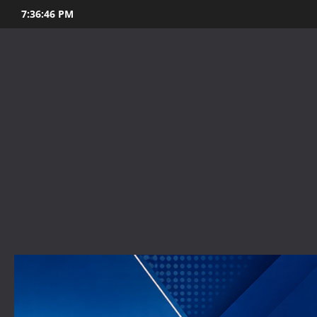
Skip
7:36:47 PM
to
content