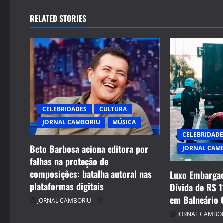
n
RELATED STORIES
a
v
i
g
CELEBRIDADES
CULTURA
a
JORNAL CAMBORIU
MÚSICA
t
CELEBRIDADE
Beto Barbosa aciona editora por
JORNAL CAM
i
falhas na proteção de
composições: batalha autoral nas
Luxo Embargad
o
plataformas digitais
Dívida de R$ 1
n
em Balneário 
JORNAL CAMBORIU
JORNAL CAMBO