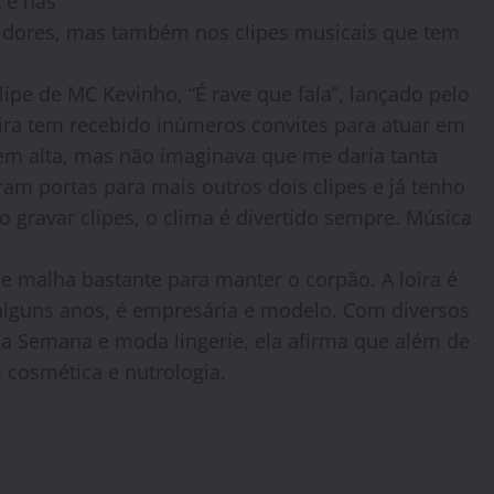
 e nas
uidores, mas também nos clipes musicais que tem
lipe de MC Kevinho, “É rave que fala”, lançado pelo
loira tem recebido inúmeros convites para atuar em
 em alta, mas não imaginava que me daria tanta
iram portas para mais outros dois clipes e já tenho
o gravar clipes, o clima é divertido sempre. Música
 e malha bastante para manter o corpão. A loira é
alguns anos, é empresária e modelo. Com diversos
 da Semana e moda lingerie, ela afirma que além de
 cosmética e nutrologia.