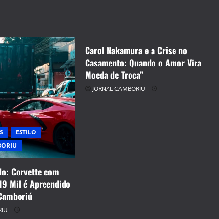
ENTRETENIMENTO
JORNAL CAMBORIU
Carol Nakamura e a Crise no
Casamento: Quando o Amor Vira
Moeda de Troca”
JORNAL CAMBORIU
S
ESTILO
BORIU
o: Corvette com
19 Mil é Apreendido
Camboriú
RIU