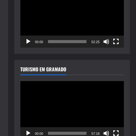
de
vídeo
00:00
52:25
TURISMO EM GRAMADO
Tocador
de
vídeo
00:00
57:18