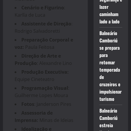
lazer
Cenário e Figurino
:
caminham
Karlla de Luca
lado a lado
Assistente de Direção
:
Rodrigo Salvadoretti
Balneário
Preparação Corporal e
Camboriú
voz:
Paula Feitosa
se prepara
para
Direção de Arte e
retomar
Produção
: Alexandre Lino
temporada
Produção Executiva:
de
Equipe Cineteatro
cruzeiros e
Programação Visual
:
impulsionar
Guilherme Lopes Moura
turismo
Fotos
: Janderson Pires
Balneário
Assessoria de
Camboriú
Imprensa:
Minas de Ideias
estreia
Idealização e