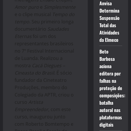
Anvisa
Amor puro
e
Simplesmente
Determina
e o clipe musical
Tempo do
Suspensão
tempo
. Seu primeiro longa
Total das
documentário
Saudades
Atividades
Eternas
foi um dos
da Elmeco
representantes brasileiros
no 7º Festival Internacional
Beto
de Luanda. Realizou a
Barbosa
mostra
Cacá Diegues –
aciona
Cineasta do Brasil
. É sócio
editora por
fundador da Cineteatro
falhas na
Produções, membro do
proteção de
Colegiado da APTR, criou o
composições:
curso
Artista
batalha
Empreendedor
, com este
autoral nas
curso, inaugurou junto
plataformas
com Roberto Bomtempo e
digitais