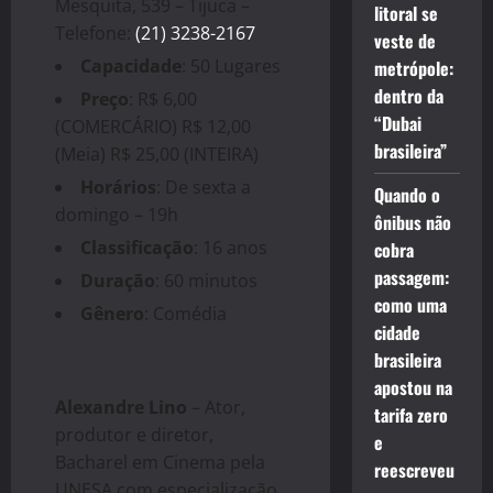
Mesquita, 539 – Tijuca –
litoral se
Telefone:
(21) 3238-2167
veste de
Capacidade
: 50 Lugares
metrópole:
dentro da
Preço
: R$ 6,00
“Dubai
(COMERCÁRIO) R$ 12,00
brasileira”
(Meia) R$ 25,00 (INTEIRA)
Horários
: De sexta a
Quando o
domingo – 19h
ônibus não
Classificação
: 16 anos
cobra
passagem:
Duração
: 60 minutos
como uma
Gênero
: Comédia
cidade
brasileira
apostou na
Alexandre Lino
– Ator,
tarifa zero
produtor e diretor,
e
Bacharel em Cinema pela
reescreveu
UNESA com especialização