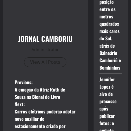
posição
entre os
metros
quadrados
mais caros
JORNAL CAMBORIU
do Sul,
atrás de
Administrator
Balneário
Camboriú e
View All Posts
Bombinhas
Jennifer
P
Previous:
Lopez é
A emoção da Atriz Ruth de
o
alvo de
Souza na Bienal do Livro
processo
Next:
s
após
Carros elétricos poderão adotar
publicar
t
novo auxiliar de
fotos: o
estacionamento criado por
embate