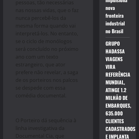
impulsiona
pessoas, tão necessárias
nova
nas nossas vidas, que o faz
fronteira
nunca percebê-los da
industrial
mesma forma quando vai
no Brasil
interpretá-los. No entanto,
se o ciclo de monólogos
GRUPO
será concluído no próximo
HADASSA
ano com um texto
VIAGENS
estrangeiro, que ator
VIRA
prefere não revelar, a saga
REFERÊNCIA
de os porteiros nos palcos
MUNDIAL,
se despede com essa
ATINGE 1.2
comédia documental.
MILHÃO DE
EMBARQUES,
635.000
O Porteiro dá sequência à
CLIENTES
linha investigativa da
CADASTRADOS
Documental Cia, que
E IMPLANTA