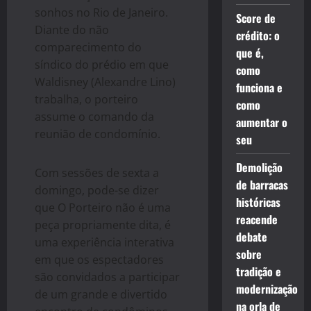
sonhos no Rio de Janeiro.
Score de
Diante do não
crédito: o
comparecimento do
que é,
síndico do prédio em que
como
Waldisney (Alexandre Lino)
funciona e
trabalha, o porteiro
como
assume o comando da
aumentar o
reunião de condomínio.
seu
Demolição
Com sessões de sexta a
de barracas
domingo, pode-se dizer
históricas
que O Porteiro não é uma
reacende
peça propriamente dita, é
debate
uma experiência interativa
sobre
em que os espectadores
tradição e
são convidados a participar
modernização
de um grande e divertido
na orla de