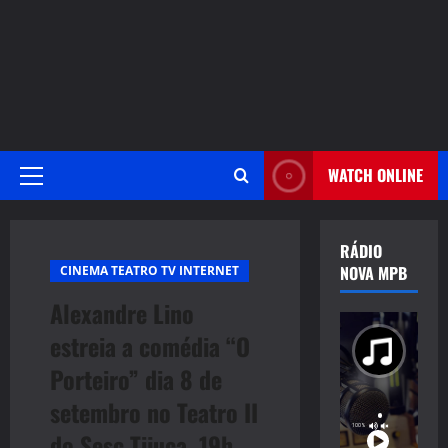
WATCH ONLINE
Primary
Menu
RÁDIO
NOVA MPB
CINEMA TEATRO TV INTERNET
Alexandre Lino
estreia a comédia “O
Porteiro” dia 8 de
setembro no Teatro II
do Sesc Tijuca, 19h