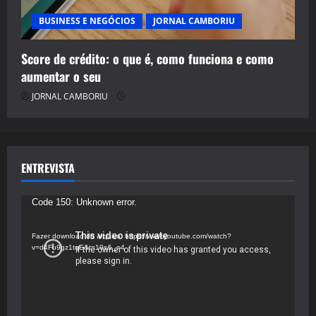
BUSINESS E NEGÓCIOS
JORNAL CAMBORIU
Score de crédito: o que é, como funciona e como
aumentar o seu
JORNAL CAMBORIU
ENTREVISTA
Tocador
Code 150: Unknown error.
de
vídeo
Fazer download do arquivo: https://www.youtube.com/watch?
v=d4Fu9gz1tqE&t=19s&_=4