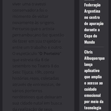
viver uma travesti
Federação
conservadora foi o
Argentina
momento de voltar
no centro
novamente às origens.
de apuração
Percurso que o artista
durante a
pernambucano faz questão
Copa do
de fazer em sua trajetória
Mundo
entre um trabalho e outro.
Chris
O espetáculo “
O Porteiro
”
Albuquerque
que estreia dia 8 de
lança
setembro no Teatro II do
aplicativo
Sesc Tijuca, 19h, conta
que amplia
histórias reais, coletadas
o acesso ao
através de entrevistas, de
cuidado
vários porteiros
emocional
nordestinos que deixaram
por meio da
sua cidade natal em busca
tecnologia
da realização de seus