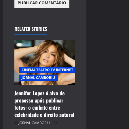
RELATED STORIES
CINEMA TEATRO TV INTERNET
JORNAL CAMBORIU
Jennifer Lopez é alvo de
processo após publicar
CELEBRIDADES
fotos: o embate entre
CINEMA TEATRO TV INTERNET
celebridade e direito autoral
ENTRETENIMENTO
JORNAL CAMBORIU
JORNAL CAMBORIU