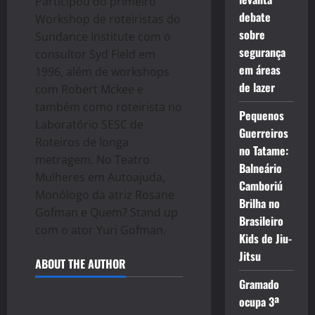
Participou do primeiro
debate
Workshop de roteiristas do
sobre
Sundance Institute com o
segurança
consultor Syd Field em
em áreas
1996, além de workshops
de lazer
com Robert Mckee e
também como roteirista no
Pequenos
Laboratório SESC de
Guerreiros
Roteiros de longa
no Tatame:
metragem. No Teatro
Balneário
Mulheres em Autoajuda,
Camboriú
Monólogo da atriz Rosane
Brilha no
Gofman e Quem? Stand up
Brasileiro
com o ator Yuri Gofman.
Kids de Jiu-
Jitsu
ABOUT THE AUTHOR
Gramado
ocupa 3ª