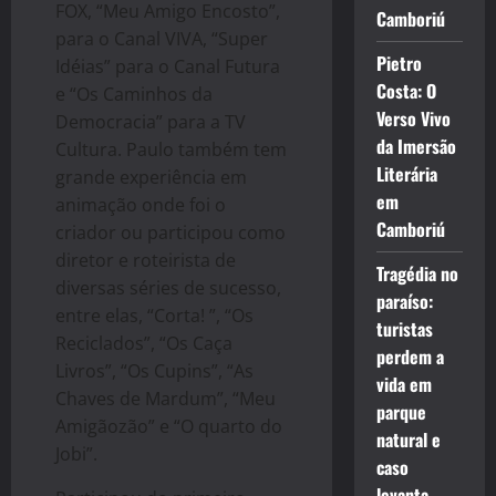
FOX, “Meu Amigo Encosto”,
Camboriú
para o Canal VIVA, “Super
Pietro
Idéias” para o Canal Futura
Costa: O
e “Os Caminhos da
Verso Vivo
Democracia” para a TV
da Imersão
Cultura. Paulo também tem
Literária
grande experiência em
em
animação onde foi o
Camboriú
criador ou participou como
diretor e roteirista de
Tragédia no
diversas séries de sucesso,
paraíso:
entre elas, “Corta! ”, “Os
turistas
Reciclados”, “Os Caça
perdem a
Livros”, “Os Cupins”, “As
vida em
Chaves de Mardum”, “Meu
parque
Amigãozão” e “O quarto do
natural e
Jobi”.
caso
levanta