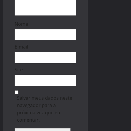
Nome
E-mail
Site
Salvar meus dados neste
navegador para a
próxima vez que eu
comentar.