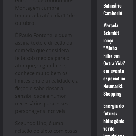
encontro de condôminos.
Balneário
Montagem cumpre
Camboriú
temporada até o dia 1º de
outubro.
Marcela
Schmidt
É Paulo Fontenelle quem
lança
assina texto e direção da
“Minha
comédia que considera
Filha em
feita sob medida para o
Outra Vida”
ator que, segundo ele,
em evento
conhece muito bem os
especial no
limites entre a realidade e a
Neumarkt
ficção e sabe dosar a
Shopping
sensibilidade e humor
necessários para esses
Energia do
personagens incríveis.
futuro:
hidrogênio
Segundo Lino, é uma
verde
relação de afeto com essas