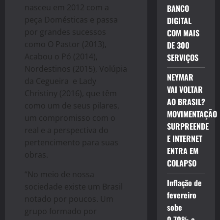
nasceu em 2012 com a
BANCO
peça Domésticas e passa
DIGITAL
por grandes sucessos
COM MAIS
como O Pastor (2013),
DE 300
Acabou o Pó (2014),
SERVIÇOS
Nordestinos (2015), Volúpia
NEYMAR
da Cegueira e Lady
VAI VOLTAR
Christiny (2016), que têm
AO BRASIL?
como um de seus pilares,
MOVIMENTAÇÃO
um compromisso com o
SURPREENDE
real e a perspectiva do
E INTERNET
pertencimento para suas
ENTRA EM
obras.
COLAPSO
“No meio de nossa
Inflação de
sociedade existe um Brasil
fevereiro
notado por poucos. Um
sobe
grupo formado por
0,70% e