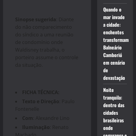
Quando o
mar invade
Sinopse sugerida
: Diante
a cidade:
do não comparecimento
enchentes
do síndico a uma reunião
transformam
de condomínio onde
Balneário
Waldisney trabalha, o
Camboriú
porteiro assume o controle
em cenário
da situação.
de
devastação
Noite
FICHA TÉCNICA:
tranquila:
Texto e Direção
: Paulo
dentro das
Fontenelle
cidades
Com
: Alexandre Lino
brasileiras
Iluminação
: Renato
onde
Machado
segurança e