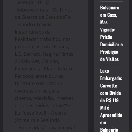
“Se Puder Dirija! ”,
Bolsonaro
“Sobreviventes – Os Filhos
em Casa,
da Guerra de Canudos” e
Mas
“Evandro Teixeira –
Vigiado:
Instantâneos da
Prisão
Realidade”,trabalhou nas
Domiciliar e
produtoras Total Filmes,
Proibição
L.C. Barreto, Regina Filmes,
de Visitas
2D lab, GW, Caliban,
Panoramica, Plano Geral e
Luxo
Raccord, entre outras.
Embargado:
Diretor e roteirista de
Corvette
diversas obras para
com Dívida
cinema, televisão, internet
de R$ 119
e outras mídias como “Se
Mil é
Eu Fosse Você – A série
Apreendido
(Primeira e Segunda
em
Temporadas)” para o canal
Balneário