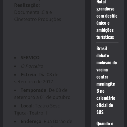
Natal
Realização:
grandioso
Documental.Cia e
com desfile
Cineteatro Produções
único e
ambições
turísticas
Brasil
debate
SERVIÇO
inclusão da
O Porteiro
vacina
Estreia
: Dia 08 de
contra
setembro de 2017
meningite
Temporada
: De 08 de
B no
setembro a 01 de outubro
calendário
oficial do
Local
: Teatro Sesc
SUS
Tijuca- Teatro II
Endereço
: Rua Barão de
Quando o