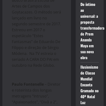
Bosco Brasil a Escola de
Do íntimo
Artes de Campos dos
ao
Goytacazes. O método será
universal: a
lançado em livro no
proposta
segundo semestre de 2017.
transformadora
Estreou em 2017 o
de Prem
espetáculo “Estes
Ananda
Fantasmas” de Eduardo De
Maya em
Filippo e direção de Sérgio
sua nova
Módena. Na TV estreia o
obra
seriado A CARA DO PAI em
outubro na Rede Globo.
Ilusionismo
de Classe
Mundial
Paulo Fontenelle
– Diretor
Encanta
e roteirista dos longas
Gramado no
metragens “Intruso”,
40º Natal
“Apaixonados”, “Divã a 2”,
Luz