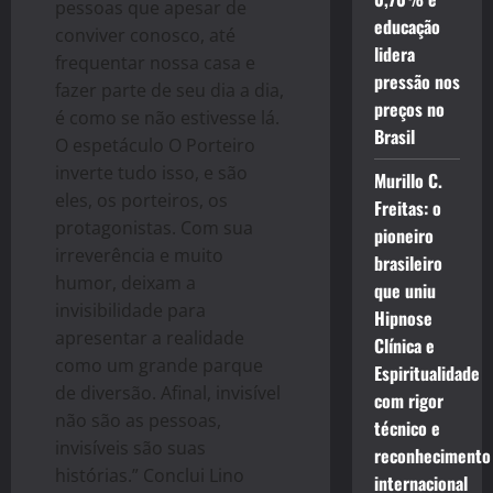
pessoas que apesar de
educação
conviver conosco, até
lidera
frequentar nossa casa e
pressão nos
fazer parte de seu dia a dia,
preços no
é como se não estivesse lá.
Brasil
O espetáculo O Porteiro
inverte tudo isso, e são
Murillo C.
eles, os porteiros, os
Freitas: o
protagonistas. Com sua
pioneiro
irreverência e muito
brasileiro
humor, deixam a
que uniu
invisibilidade para
Hipnose
apresentar a realidade
Clínica e
como um grande parque
Espiritualidade
de diversão. Afinal, invisível
com rigor
não são as pessoas,
técnico e
invisíveis são suas
reconhecimento
histórias.” Conclui Lino
internacional