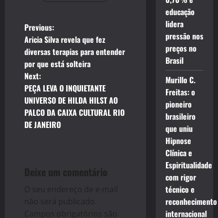
educação
lidera
P
Previous:
pressão nos
Aricia Silva revela que fez
o
preços no
diversas terapias para entender
Brasil
por que está solteira
s
Next:
Murillo C.
t
PEÇA LEVA O INQUIETANTE
Freitas: o
UNIVERSO DE HILDA HILST AO
pioneiro
n
PALCO DA CAIXA CULTURAL RIO
brasileiro
DE JANEIRO
a
que uniu
Hipnose
v
Clínica e
Espiritualidade
i
Deixe um comentário
com rigor
g
técnico e
O seu endereço de e-mail
reconhecimento
não será publicado.
a
internacional
Campos obrigatórios são