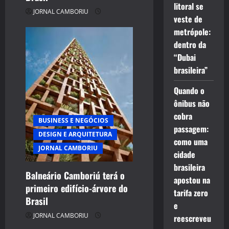
litoral se
JORNAL CAMBORIU
veste de
metrópole:
dentro da
“Dubai
brasileira”
Quando o
ônibus não
cobra
BUSINESS E NEGÓCIOS
passagem:
DESIGN E ARQUITETURA
como uma
JORNAL CAMBORIU
cidade
brasileira
Balneário Camboriú terá o
apostou na
primeiro edifício-árvore do
tarifa zero
Brasil
e
JORNAL CAMBORIU
reescreveu