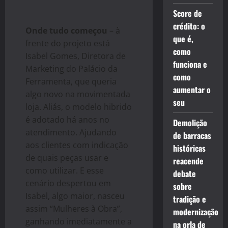
Score de
crédito: o
Onde tudo começou
– à
que é,
frente do projeto está
como
Isabel Gomes, Diretora de
funciona e
Marketing do Palácio da
como
Ferramenta, que queria
aumentar o
algo novo na movimentada
seu
loja. Aliás, o modelo hibrido
é adotado há anos no
Demolição
atendimento. Ajudando
de barracas
aos clientes com indicação
históricas
de quais peças usar e
reacende
como utilizar. E esse
debate
cenário despertou em
sobre
Isabel, algo maior, nasceu
tradição e
assim “Mulheres à Obra”,
modernização
ganhando imediatamente a
na orla de