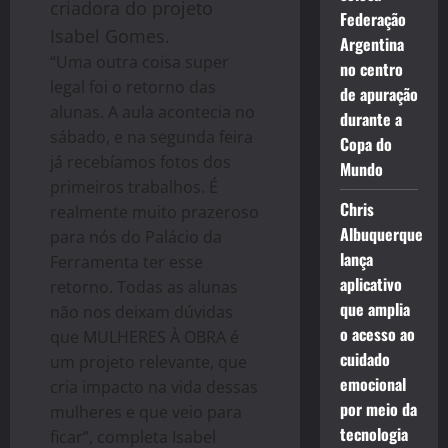
criadora do projeto
Federação
Isabel Gomes.​
Argentina
“Uma outra coisa super
no centro
legal foi o retorno das
de apuração
alunas. A aula acontecia no
durante a
sábado, e na segunda feira
Copa do
já recebíamos fotos dos
Mundo
primeiros trabalhos. É
Chris
realmente muito prazeroso
Albuquerque
para nós do Palácio da
lança
Ferramenta ter esse
aplicativo
retorno. Todas as alunas
que amplia
não nos deixam dúvidas
o acesso ao
que MULHERES À OBRA é
cuidado
um projeto relevante, que
emocional
cria impacto na vida dessas
por meio da
mulheres e que veio para
tecnologia
ficar”, completa Isabel