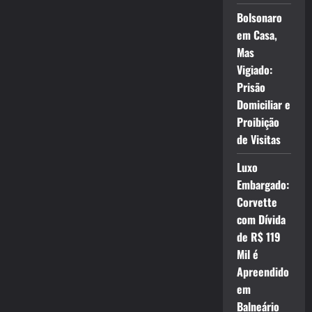
Bolsonaro
em Casa,
Mas
Vigiado:
Prisão
Domiciliar e
Proibição
de Visitas
Luxo
Embargado:
Corvette
com Dívida
de R$ 119
Mil é
Apreendido
em
Balneário