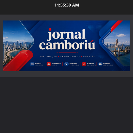
Skip
11:55:31 AM
to
content