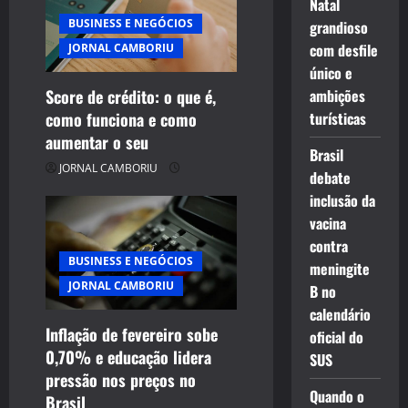
Natal
BUSINESS E NEGÓCIOS
grandioso
com desfile
JORNAL CAMBORIU
único e
Score de crédito: o que é,
ambições
como funciona e como
turísticas
aumentar o seu
Brasil
JORNAL CAMBORIU
debate
inclusão da
vacina
contra
BUSINESS E NEGÓCIOS
meningite
JORNAL CAMBORIU
B no
calendário
Inflação de fevereiro sobe
oficial do
0,70% e educação lidera
SUS
pressão nos preços no
Quando o
Brasil