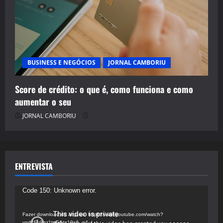
BUSINESS E NEGÓCIOS
JORNAL CAMBORIU
Score de crédito: o que é, como funciona e como
aumentar o seu
JORNAL CAMBORIU
ENTREVISTA
Tocador
Code 150: Unknown error.
de
vídeo
Fazer download do arquivo: https://www.youtube.com/watch?
v=d4Fu9gz1tqE&t=19s&_=4