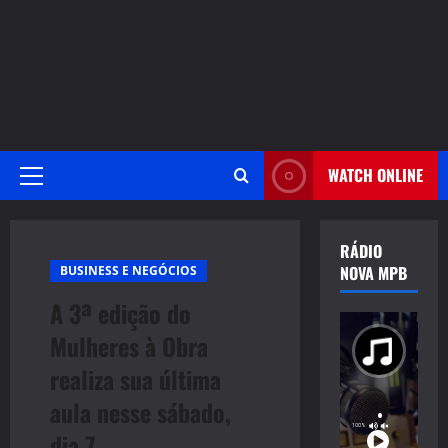
WATCH ONLINE
Primary
Menu
RÁDIO
NOVA MPB
BUSINESS E NEGÓCIOS
A 3ª edição do
Mulheres à Obra
realiza sua última
aula nesse sábado,
dia 7