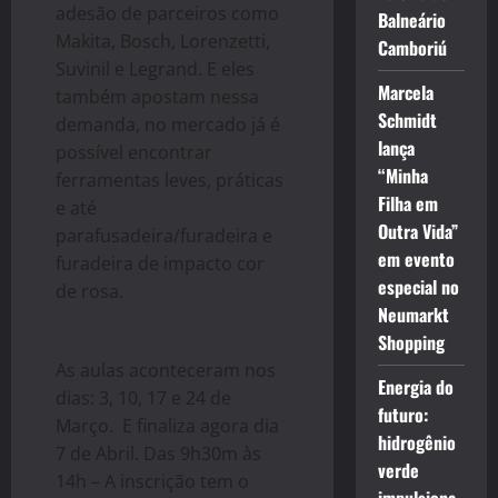
adesão de parceiros como
Balneário
Makita, Bosch, Lorenzetti,
Camboriú
Suvinil e Legrand. E eles
Marcela
também apostam nessa
Schmidt
demanda, no mercado já é
lança
possível encontrar
“Minha
ferramentas leves, práticas
Filha em
e até
Outra Vida”
parafusadeira/furadeira e
em evento
furadeira de impacto cor
especial no
de rosa.
Neumarkt
Shopping
As aulas aconteceram nos
Energia do
dias: 3, 10, 17 e 24 de
futuro:
Março. E finaliza agora dia
hidrogênio
7 de Abril. Das 9h30m às
verde
14h – A inscrição tem o