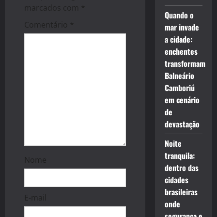
marcados com
*
t
Quando o
Comentário
*
mar invade
i
a cidade:
enchentes
o
transformam
n
Balneário
Camboriú
em cenário
de
devastação
Noite
tranquila:
Nome
dentro das
cidades
brasileiras
E-mail
onde
segurança e