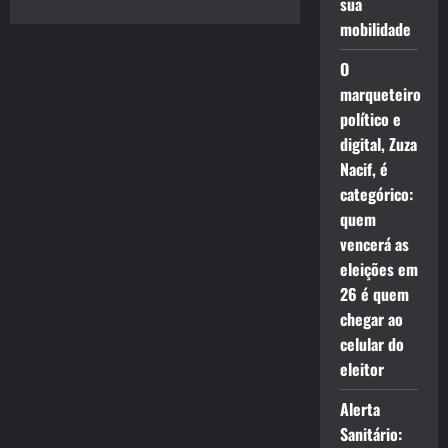
sua
mobilidade
O
marqueteiro
político e
digital, Zuza
Nacif, é
categórico:
quem
vencerá as
eleições em
26 é quem
chegar ao
celular do
eleitor
Alerta
Sanitário: