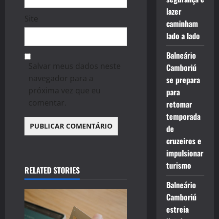
lazer
Site
caminham
lado a lado
Balneário
Salvar meus dados neste
Camboriú
navegador para a
se prepara
próxima vez que eu
para
comentar.
retomar
temporada
de
cruzeiros e
impulsionar
turismo
RELATED STORIES
Balneário
Camboriú
estreia