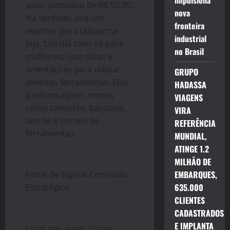
impulsiona
valor simbólico de R$ 50,00.
nova
Na verdade, vira um
fronteira
voucher para utilizar na
industrial
loja. Um dia todo só para
no Brasil
mulheres, com dicas e
orientações para utilizar
GRUPO
diversas ferramentas. Elas
HADASSA
ganham alguns mimos
VIAGENS
como camiseta, bandana,
VIRA
lanche e sorteio de
REFERÊNCIA
ferramentas.
MUNDIAL,
ATINGE 1.2
MILHÃO DE
EMBARQUES,
Fotos de Espiral Conteúdo
635.000
Estratégico ​
CLIENTES
CADASTRADOS
E IMPLANTA
Local das aulas: Escola