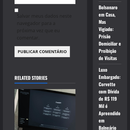
Bolsonaro
em Casa,
Salvar meus dados neste
Mas
navegador para a
Vigiado:
próxima vez que eu
Prisão
comentar.
Domiciliar e
Proibição
de Visitas
Luxo
Embargado:
RELATED STORIES
Corvette
com Dívida
de R$ 119
Mil é
Apreendido
em
Balneário