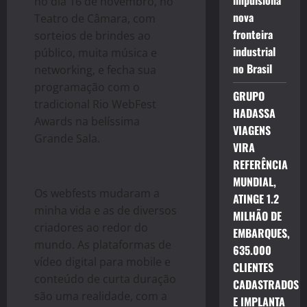
impulsiona
no dia 16 de novembro, no
nova
Teatro de Câmara, com
fronteira
sorteios de brindes ao
industrial
público, muita música e
no Brasil
networking, e fecha sua
programação com o
GRUPO
tradicional Rio WebFest
HADASSA
Awards na belíssima
VIAGENS
Grande Sala.
VIRA
REFERÊNCIA
MUNDIAL,
Os webfests mudaram a
ATINGE 1.2
minha vida e as de diversos
MILHÃO DE
criadores ao redor do
EMBARQUES,
mundo. As plataformas de
635.000
vídeo digital para mobile e
CLIENTES
conteúdo de curta duração
CADASTRADOS
são uma realidade, com a
E IMPLANTA