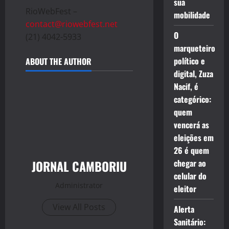
sua
RioWebFest –
mobilidade
contact@riowebfest.net
O
(21) 4042-5933
marqueteiro
político e
ABOUT THE AUTHOR
digital, Zuza
Nacif, é
categórico:
quem
vencerá as
eleições em
26 é quem
JORNAL CAMBORIU
chegar ao
celular do
Administrator
eleitor
View All Posts
Alerta
Sanitário: