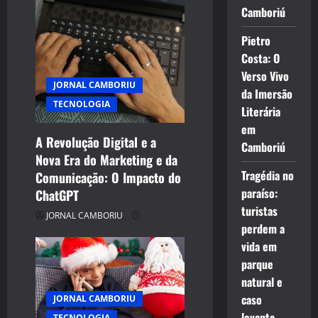
Camboriú
Pietro
Costa: O
Verso Vivo
JORNAL CAMBORIU
da Imersão
TECNOLOGIA
Literária
em
A Revolução Digital e a
Camboriú
Nova Era do Marketing e da
Tragédia no
Comunicação: O Impacto do
paraíso:
ChatGPT
turistas
JORNAL CAMBORIU
perdem a
vida em
parque
natural e
caso
JORNAL CAMBORIU
levanta
TECNOLOGIA