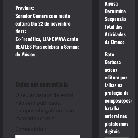
Anvisa
P
Previous:
Determina
Senador Camará com muita
Suspensão
o
cultura Dia 22 de novembro
Total das
Next:
s
Atividades
Ex-Frenética, LIANE MAYA canta
da Elmeco
t
BEATLES Para celebrar a Semana
da Música
Beto
n
Barbosa
aciona
a
editora por
Deixe um comentário
v
falhas na
proteção de
O seu endereço de e-mail
i
composições:
não será publicado.
batalha
g
Campos obrigatórios são
autoral nas
marcados com
*
a
plataformas
Comentário
*
digitais