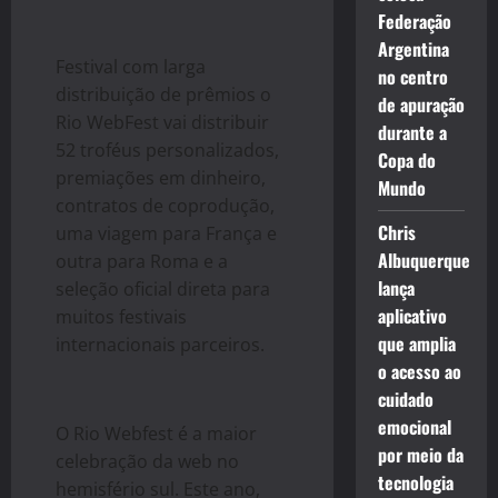
Federação
Argentina
Festival com larga
no centro
distribuição de prêmios o
de apuração
Rio WebFest vai distribuir
durante a
52 troféus personalizados,
Copa do
premiações em dinheiro,
Mundo
contratos de coprodução,
Chris
uma viagem para França e
Albuquerque
outra para Roma e a
lança
seleção oficial direta para
aplicativo
muitos festivais
que amplia
internacionais parceiros.
o acesso ao
cuidado
emocional
O Rio Webfest é a maior
por meio da
celebração da web no
tecnologia
hemisfério sul. Este ano,