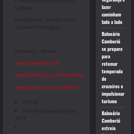
Produções e Dendrobates
lazer
Cultura
caminham
Fundadores: Leandro Silva
lado a lado
e Daniel Archangelo
Balneário
Camboriú
se prepara
Endereços oficiais
para
www.riowebfest.net
retomar
temporada
www.facebook.com/riowebfest
de
cruzeiros e
www.twitter.com/riowebfest
impulsionar
turismo
Festival
16 a 19 de novembro de
Balneário
2017
Camboriú
estreia