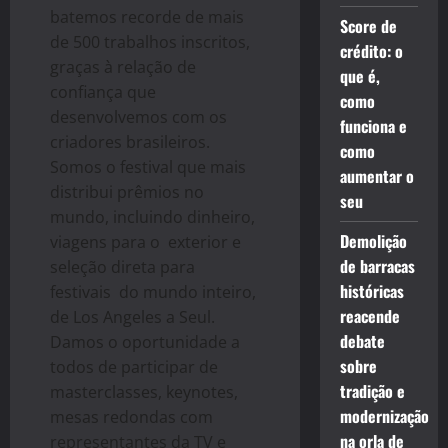
batemos recorde de mais
Score de
de 500 trabalhos inscritos,
crédito: o
graças à relação de
que é,
confiança que
como
desenvolvemos com os
funciona e
criadores brasileiros.
como
Somos o festival que mais
aumentar o
distribui prêmios no
seu
mundo, incluindo dinheiro,
Demolição
viagens para o exterior e
de barracas
seleção direta para
históricas
festivais do mundo inteiro,
reacende
de Los Angeles a Seul.
debate
Damos o oportunidade a
sobre
todos de participar de
tradição e
masterclasses, keynotes,
modernização
mesas redondas com
na orla de
representantes da TV e