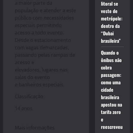
a maior parte da
litoral se
população e atender a este
veste de
público com necessidades
metrópole:
especiais permitindo
dentro da
acesso a todo evento.
“Dubai
Desde o estacionamento
brasileira”
com vagas demarcadas,
Quando o
passando pelas rampas de
ônibus não
acesso e
cobra
elevadores, lugares nas
passagem:
salas do evento
como uma
e banheiros especiais.
cidade
Classificação
brasileira
apostou na
14 anos
tarifa zero
e
reescreveu
Mais informações