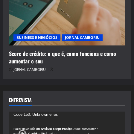
BUSINESS E NEGÓCIOS
JORNAL CAMBORIU
Score de crédito: o que é, como funciona e como
aumentar o seu
JORNAL CAMBORIU
ENTREVISTA
Tocador
Code 150: Unknown error.
de
vídeo
Fazer download do arquivo: https://www.youtube.com/watch?
v=d4Fu9gz1tqE&t=19s&_=4