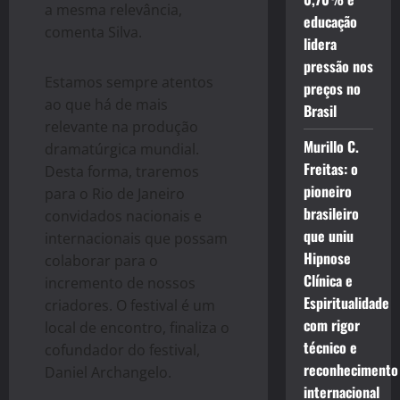
a mesma relevância,
educação
comenta Silva.
lidera
pressão nos
Estamos sempre atentos
preços no
ao que há de mais
Brasil
relevante na produção
Murillo C.
dramatúrgica mundial.
Freitas: o
Desta forma, traremos
pioneiro
para o Rio de Janeiro
brasileiro
convidados nacionais e
que uniu
internacionais que possam
Hipnose
colaborar para o
Clínica e
incremento de nossos
Espiritualidade
criadores. O festival é um
com rigor
local de encontro, finaliza o
técnico e
cofundador do festival,
reconhecimento
Daniel Archangelo.
internacional