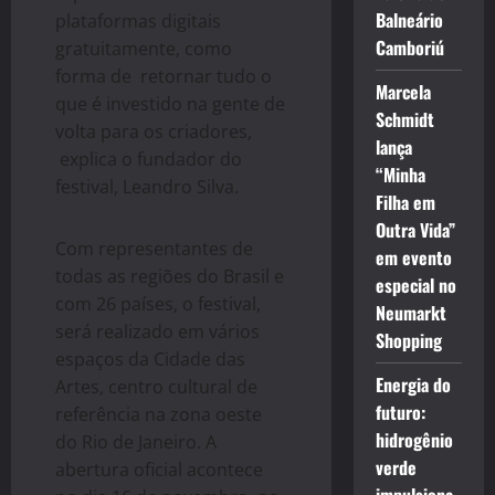
Balneário
plataformas digitais
Camboriú
gratuitamente, como
forma de retornar tudo o
Marcela
que é investido na gente de
Schmidt
volta para os criadores,
lança
explica o fundador do
“Minha
festival, Leandro Silva.
Filha em
Outra Vida”
Com representantes de
em evento
todas as regiões do Brasil e
especial no
com 26 países, o festival,
Neumarkt
será realizado em vários
Shopping
espaços da Cidade das
Energia do
Artes, centro cultural de
futuro:
referência na zona oeste
hidrogênio
do Rio de Janeiro. A
verde
abertura oficial acontece