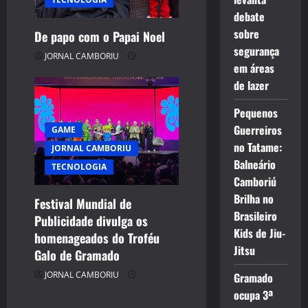
debate
sobre
De papo com o Papai Noel
segurança
JORNAL CAMBORIU
em áreas
de lazer
Pequenos
Guerreiros
GAME
no Tatame:
JORNAL CAMBORIU
Balneário
TECNOLOGIA
Camboriú
Brilha no
Festival Mundial de
Brasileiro
Publicidade divulga os
Kids de Jiu-
homenageados do Troféu
Jitsu
Galo de Gramado
JORNAL CAMBORIU
Gramado
ocupa 3ª