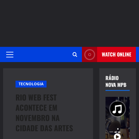
WATCH ONLINE
Primary
Menu
RÁDIO
NOVA MPB
TECNOLOGIA
RIO WEB FEST
ACONTECE EM
NOVEMBRO NA
CIDADE DAS ARTES