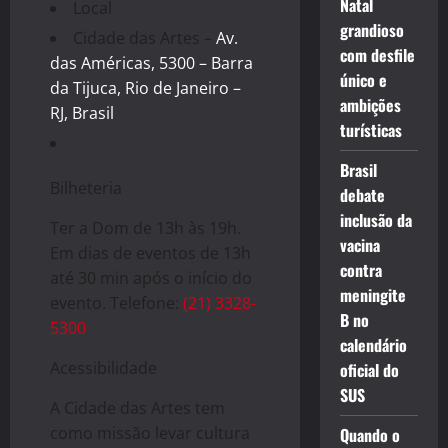
Natal
Local
grandioso
Cidade das Artes –
Av.
com desfile
das Américas, 5300 – Barra
único e
da Tijuca, Rio de Janeiro –
ambições
RJ, Brasil
turísticas
Brasil
Bilheteria
debate
inclusão da
Ter a Dom de 13h às 19h.
vacina
Em dias de eventos de 13h
contra
até 30 min após o início do
meningite
evento. Telefone:
(21) 3328-
B no
5300
calendário
Acessibilidade
oficial do
SUS
A Cidade das Artes tem
como missão levar cultura
Quando o