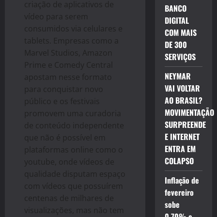
criação de aplicativos de
BANCO
vídeo para serem
DIGITAL
consumidos via celulares e
COM MAIS
tablets. Empresas como a
DE 300
Marvel Studios, Amazon
SERVIÇOS
Prime e Comedy Central
NEYMAR
apostam nesse formato
VAI VOLTAR
para conquistar novo
AO BRASIL?
público e os festivais
MOVIMENTAÇÃO
promovem uma curadoria
SURPREENDE
de conteúdo independente
E INTERNET
que não é possível em
ENTRA EM
plataformas online como o
COLAPSO
youtube, onde vídeos de
qualidade disputam espaço
Inflação de
com vídeos que possuírem
fevereiro
centenas de milhares de
sobe
visualizações, mas não tem
0,70% e