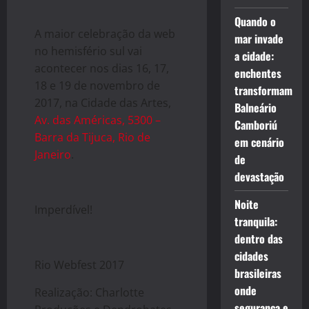
Quando o
A maior celebração da web
mar invade
no hemisfério sul vai
a cidade:
acontecer nos dias 16, 17,
enchentes
18 e 19 de novembro de
transformam
2017, na Cidade das Artes,
Balneário
Av. das Américas, 5300 –
Camboriú
Barra da Tijuca, Rio de
em cenário
Janeiro
.
de
devastação
Noite
Imperdível!
tranquila:
dentro das
cidades
Rio Webfest 2017
brasileiras
onde
Realização: Charlotte
segurança e