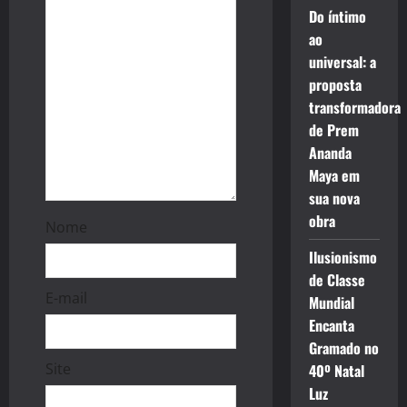
t
Do íntimo
i
ao
universal: a
o
proposta
transformadora
n
de Prem
Ananda
Maya em
sua nova
obra
Nome
Ilusionismo
de Classe
E-mail
Mundial
Encanta
Gramado no
Site
40º Natal
Luz