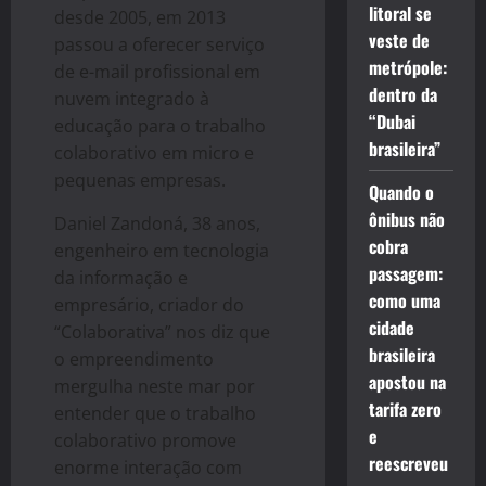
litoral se
desde 2005, em 2013
veste de
passou a oferecer serviço
metrópole:
de e-mail profissional em
dentro da
nuvem integrado à
“Dubai
educação para o trabalho
brasileira”
colaborativo em micro e
pequenas empresas.
Quando o
ônibus não
Daniel Zandoná, 38 anos,
cobra
engenheiro em tecnologia
passagem:
da informação e
como uma
empresário, criador do
cidade
“Colaborativa” nos diz que
brasileira
o empreendimento
apostou na
mergulha neste mar por
tarifa zero
entender que o trabalho
e
colaborativo promove
reescreveu
enorme interação com