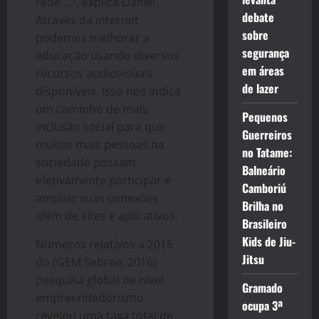
rede …”, explica Daniel.
debate
Através da internet
sobre
podemos melhorar a
segurança
educação usando diversos
em áreas
recursos audiovisuais
de lazer
disponíveis. Isso nos indica
um caminho de mais
Pequenos
inclusão social para que
Guerreiros
muitas mais pessoas na
no Tatame:
sociedade possam
Balneário
efetivamente participar e
Camboriú
ampliar suas conexões
Brilha no
além de sites e aplicativos.
Brasileiro
Kids de Jiu-
Números relativos a 2016
Jitsu
do (GEM Sebrae, 2016)
pesquisa global de nível
Gramado
empreendedorismo
ocupa 3ª
revelou uma taxa total de