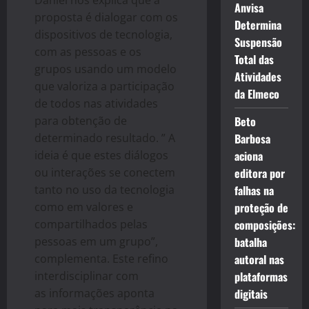
Daniel nos explica que a
Anvisa
proposta é dialogar com os
Determina
dispositivos de tecnologia,
Suspensão
com as pessoas e os
Total das
grupos usando um modelo
Atividades
que valoriza a participação
da Elmeco
de todos nas atividades
para obtenção de
Beto
determinado resultado. ” A
Barbosa
ideia é que estes diálogos
aciona
ou interações se conectem
editora por
tanto no uso da tecnologia
falhas na
como em valores e
proteção de
compartilhados pelas
composições:
pessoas em um grupo”,
batalha
complementa. Este refino
autoral nas
interdisciplinar com
plataformas
as informações aponta
digitais