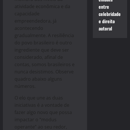
atividade econômica e da
entre
capacidade
celebridade
empreendedora, já
e direito
acontecendo
autoral
gradualmente. A resiliência
do povo brasileiro é outro
ingrediente que deve ser
considerado, afinal de
contas, somos brasileiros e
nunca desistimos. Observe
quadro abaixo alguns
números.
O elo que une as duas
iniciativas é a vontade de
fazer algo novo que possa
impactar o “modus
operante” ao seu redor,