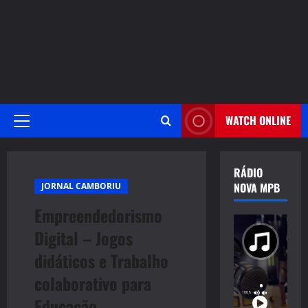
WATCH ONLINE
Primary
Menu
RÁDIO
NOVA MPB
JORNAL CAMBORIU
Empreendedorismo
Digital – Jogos
didáticos e Trabalho
colaborativo para
Educação