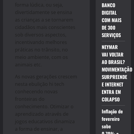
forma lúdica, ou seja,
BANCO
divertidamente se ensina
DIGITAL
as crianças a se tornarem
COM MAIS
cidadãos mais conscientes
DE 300
sob diversos aspectos,
SERVIÇOS
incentivando melhores
NEYMAR
práticas no trânsito, no
VAI VOLTAR
meio ambiente, com os
AO BRASIL?
animais etc.
MOVIMENTAÇÃO
As novas gerações crescem
SURPREENDE
nesta ebulição hi tech
E INTERNET
conhecendo novas
ENTRA EM
fronteiras do
COLAPSO
conhecimento. Otimizar o
Inflação de
aprendizado através de
fevereiro
jogos educativos dinamiza
sobe
a forma de ensinar, a
0,70% e