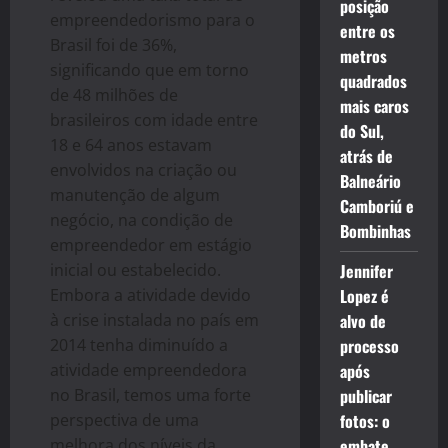
posição
empreendedorismo para o
entre os
Brasil foi de 36%,
metros
significando que em torno
quadrados
de 48 milhões de
mais caros
brasileiros com idade entre
do Sul,
18 e 64 anos estavam
atrás de
envolvidos na criação ou
Balneário
manutenção de algum
Camboriú e
negócio, na condição de
Bombinhas
empreendedor em estágio
inicial ou estabelecido.
Jennifer
Embora a atividade devido
Lopez é
à crise instalada no país em
alvo de
2014 tenha diminuído a
processo
atividade empreendedora
após
no Brasil, temos uma forte
publicar
perspectiva de uma
fotos: o
melhora dos níveis da
embate