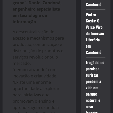
grupo”.
Daniel Zandoná,
Camboriú
engenheiro especialista
Pietro
em tecnologia da
Costa: O
informação
Verso Vivo
A descentralização do
da Imersão
acesso a mecanismos para
Literária
produção, comunicação e
em
distribuição de produtos e
Camboriú
serviços revolucionou o
Tragédia no
mercado,
paraíso:
“democratizando” com
turistas
inovação e criatividade.
perdem a
“Existe uma enorme
vida em
oportunidade a explorar
parque
para iniciativas que
natural e
promovam o ensino e
caso
aprendizagem usando a
levanta