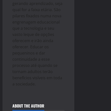
gerando aprendizado, seja
qual for a faixa etária. São
pilares fixados numa nova
engrenagem educacional
que a tecnologia e seu
vasto leque de opções
oferecem e irão ainda
oferecer. Educar os
pequeninos e dar
continuidade a esse
processo até quando se
tornam adultos terão
benefícios visíveis em toda
a sociedade.
ABOUT THE AUTHOR