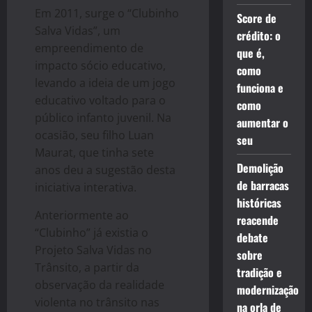
Em 2011, surge o “Clubinho
Score de
Salva Vidas”, um
crédito: o
empreendimento de
que é,
impacto sócio educativo,
como
levando a ideia de um jogo
funciona e
educativo voltado para o
como
público infanto juvenil. Na
aumentar o
ocasião, seu filho Luan
seu
Maurat, que tinha sete
Demolição
anos deu a sugestão desta
de barracas
iniciativa interativa.
históricas
Anteriormente ao
reacende
“Clubinho” já existia o
debate
Projeto Salva Vidas no
sobre
Trânsito, a partir da
tradição e
observação da realidade
modernização
violenta no trânsito nas
na orla de