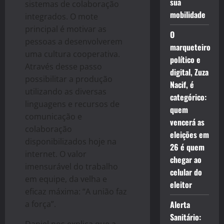
sua
sistemas de colaboração
mobilidade
integrados. O mote
principal é motivar as
O
pessoas a desenvolverem
marqueteiro
uma cultura cooperativa.
político e
Através desse passo
digital, Zuza
possibilitar a produção
Nacif, é
utilizando as diversas
categórico:
linguagens e recursos de
quem
comunicação e
vencerá as
colaboração
eleições em
disponibilizados hoje na
26 é quem
internet. O valor
chegar ao
imensurável do trabalho
celular do
em equipe, da velha e
eleitor
eficaz máxima: “A união faz
a força”.
Alerta
Sanitário: