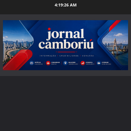
Skip
4:19:28 AM
to
content