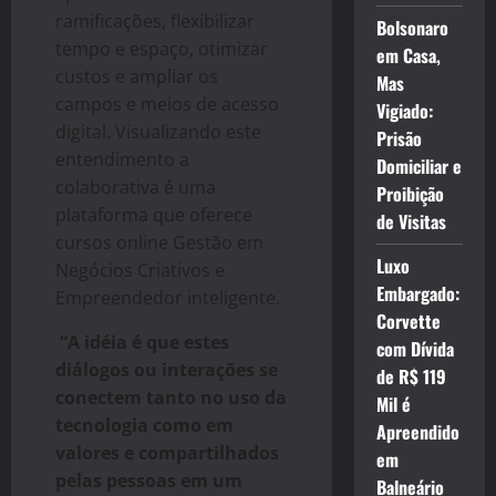
ramificações, flexibilizar
Bolsonaro
tempo e espaço, otimizar
em Casa,
custos e ampliar os
Mas
campos e meios de acesso
Vigiado:
digital. Visualizando este
Prisão
entendimento a
Domiciliar e
colaborativa é uma
Proibição
plataforma que oferece
de Visitas
cursos online Gestão em
Luxo
Negócios Criativos e
Embargado:
Empreendedor inteligente.
Corvette
“A idéia é que estes
com Dívida
diálogos ou interações se
de R$ 119
conectem tanto no uso da
Mil é
tecnologia como em
Apreendido
valores e compartilhados
em
pelas pessoas em um
Balneário