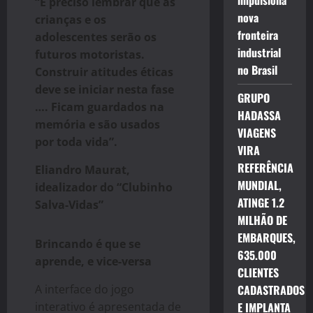
impulsiona
“É preciso lembrar que as
nova
crianças e os
fronteira
adolescentes serão os
industrial
futuros motoristas.
no Brasil
Construir atitudes éticas
deve se iniciar nesta fase
GRUPO
…. Ficam guardados na
HADASSA
memória e são usados
VIAGENS
por toda vida”.
VIRA
REFERÊNCIA
Eliandro Maurat,
MUNDIAL,
idealizador do “Clubinho
ATINGE 1.2
Salva-Vidas”
MILHÃO DE
EMBARQUES,
Brincando é que se
635.000
aprende, e vice-versa
CLIENTES
A interface do jogo
CADASTRADOS
interativo é apresentada de
E IMPLANTA