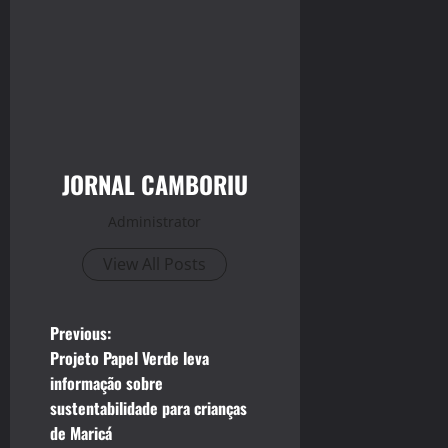
JORNAL CAMBORIU
Administrator
View All Posts
P
Previous:
Projeto Papel Verde leva
o
informação sobre
sustentabilidade para crianças
s
de Maricá