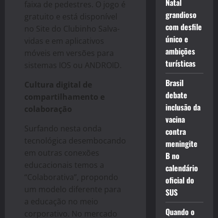
Natal
faixa de pedestres. O jogo é
grandioso
gratuito e está disponível
com desfile
no Site do Clubinho Salva-
único e
vidas e em aplicativos
ambições
móveis em versões para
turísticas
sistemas IOS ou ANDROID.
Brasil
Cultura digital de
debate
compartilhamento e
inclusão da
colaboração
vacina
Surfando nesta onda
contra
tecnológica desembocando
meningite
em outras conexões
B no
educacionais temos a
calendário
“Colaborativa”, propondo
oficial do
um modelo diferente para
SUS
a educação no meio
Quando o
corporativo. No mercado