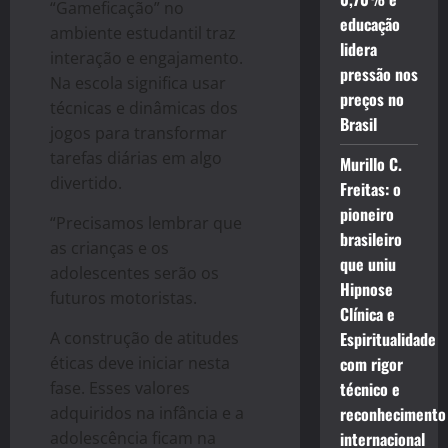
“Gameficação” no
educação
ambiente estudantil traz
lidera
interação e engajamento.
pressão nos
Na escola significa usar
preços no
técnicas e dinâmicas dos
Brasil
jogos para transformar
tarefas diárias em algo
Murillo C.
divertido.
Freitas: o
pioneiro
“Precisamos lembrar que
brasileiro
as crianças e os
que uniu
adolescentes serão os
Hipnose
futuros motoristas.
Clínica e
A construção de atitudes
Espiritualidade
éticas deve iniciar nesta
com rigor
fase. Esses valores
técnico e
adquiridos na infância e a
reconhecimento
adolescência ficam na
internacional