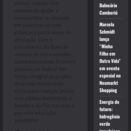
nossas cidades com
Balneário
objetivo de ajudar a
Camboriú
conscientizar as pessoas
Marcela
em palestras na rede
Schmidt
públicas e particulares de
lança
educação. Com o
“Minha
crescimento do fluxo de
Filha em
acessos ao site e convites
Outra Vida”
como palestrante, ELiandro
em evento
precisou se dedicar em
especial no
tempo integral ao projeto.
Neumarkt
Atua hoje ministrando
Shopping
tanto para crianças, jovens
e os adultos levantando a
Energia do
bandeira da Paz nas ruas e
futuro:
por uma educação
hidrogênio
preventiva.
verde