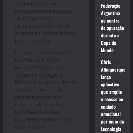
“Clubinho Salva Vidas”,
Federação
uma plataforma de jogos
Argentina
digitais gratuitos
no centro
destinados a orientar as
de apuração
crianças aprenderem boas
durante a
práticas cidadãs.
Copa do
Mundo
O empresário do ramo da
informática Eliandro
Chris
Maurat desde a criação do
Albuquerque
seu primeiro negócio, a
lança
Infocanto, buscou o viés da
aplicativo
sustentabilidade e do
que amplia
descarte correto dos
o acesso ao
materiais de tecnologia:
cuidado
cartuchos e tonners,
emocional
reduzindo a poluição com
por meio da
essa iniciativa.
tecnologia