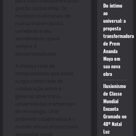
para mais transparência na
Do íntimo
gestão corporativa. Os
ao
modelos tradicionais de
universal: a
massa trazem pouca
proposta
variedade e seu
transformadora
atendimento quase
de Prem
sempre é
Ananda
despersonalizado.
Maya em
A imensa rede de
sua nova
computadores que existe
obra
surgiu como rede de
Ilusionismo
colaboração entre o
de Classe
governo americano,
Mundial
universidades e empresas
Encanta
de tecnologia. Unir
Gramado no
ambiente colaborativo e o
40º Natal
mundo virtual proporciona
Luz
aproveitar essas