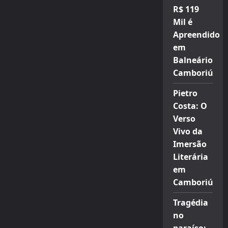
R$ 119
Mil é
Apreendido
em
Balneário
Camboriú
Pietro
Costa: O
Verso
Vivo da
Imersão
Literária
em
Camboriú
Tragédia
no