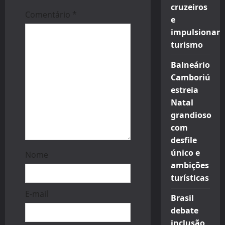
o
cruzeiros
Comentário
*
e
n
impulsionar
turismo
Balneário
Camboriú
estreia
Natal
grandioso
com
desfile
único e
Nome
ambições
turísticas
E-mail
Brasil
debate
inclusão