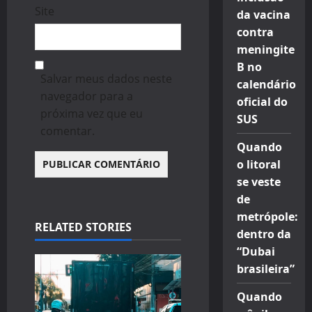
Site
da vacina
contra
meningite
B no
Salvar meus dados neste
calendário
navegador para a
oficial do
próxima vez que eu
SUS
comentar.
Quando
o litoral
se veste
de
metrópole:
RELATED STORIES
dentro da
“Dubai
brasileira”
Quando