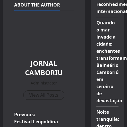
reconhecime
ABOUT THE AUTHOR
internaciona
Quando
o mar
invade a
cidade:
enchentes
transformam
JORNAL
Balneário
CAMBORIU
Camboriú
em
Administrator
cenário
de
View All Posts
devastação
Noite
P
Previous:
tranquila:
Festival Leopoldina
dentro