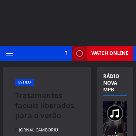
WATCH ONLINE
Primary
Menu
RÁDIO
ESTILO
NOVA
MPB
Tratamentos
faciais liberados
para o verão
JORNAL CAMBORIU