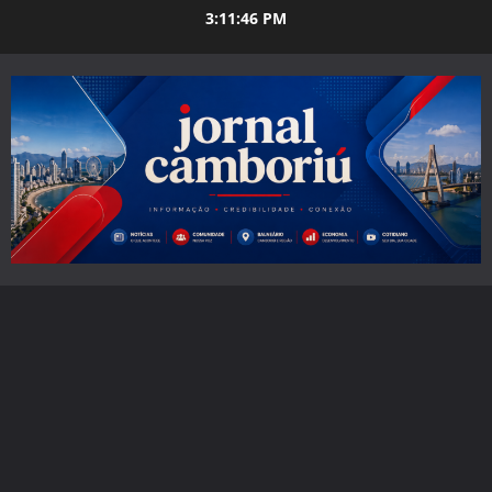
Skip
3:11:47 PM
to
content