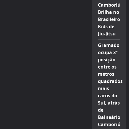
Camboriú
Brilha no
Brasileiro
Kids de
Jiu-Jitsu
Gramado
ocupa 3ª
posição
entre os
metros
quadrados
mais
caros do
Sul, atrás
de
Balneário
Camboriú