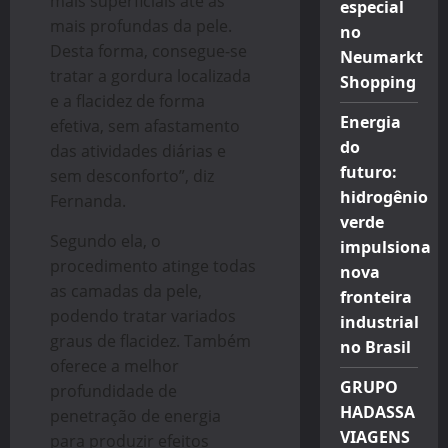
mais superficiais até as
especial
mais profundas da pele.
no
Desta forma, consegue-se
Neumarkt
tratar a gordura localizada
Shopping
e a flacidez de forma
Energia
efetiva, sem afastamento
do
das atividades diárias e
futuro:
sem desconforto”, diz
hidrogênio
Fernanda.
verde
Segundo ela, o
impulsiona
procedimento atinge todas
nova
as camadas da pele,
fronteira
podendo tratar variados
industrial
graus de flacidez. Também
no Brasil
oferece a melhor
GRUPO
profundidade de
HADASSA
penetração de energia
VIAGENS
para produzir efeitos