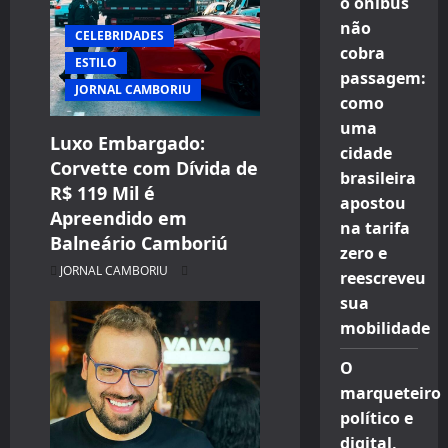
o ônibus
não
CELEBRIDADES
cobra
ESTILO
passagem:
JORNAL CAMBORIU
como
uma
Luxo Embargado:
cidade
Corvette com Dívida de
brasileira
R$ 119 Mil é
apostou
Apreendido em
na tarifa
Balneário Camboriú
zero e
JORNAL CAMBORIU
reescreveu
sua
mobilidade
O
marqueteiro
político e
digital,