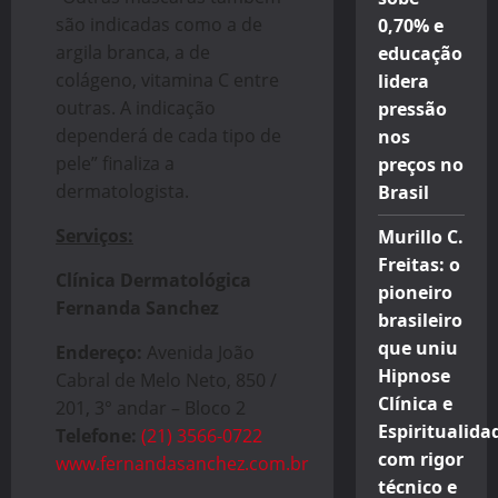
são indicadas como a de
0,70% e
argila branca, a de
educação
colágeno, vitamina C entre
lidera
outras. A indicação
pressão
dependerá de cada tipo de
nos
pele” finaliza a
preços no
dermatologista.
Brasil
Serviços:
Murillo C.
Freitas: o
Clínica Dermatológica
pioneiro
Fernanda Sanchez
brasileiro
que uniu
Endereço:
Avenida João
Hipnose
Cabral de Melo Neto, 850 /
Clínica e
201, 3° andar – Bloco 2
Espiritualida
Telefone:
(21) 3566-0722
com rigor
www.fernandasanchez.com.br
técnico e