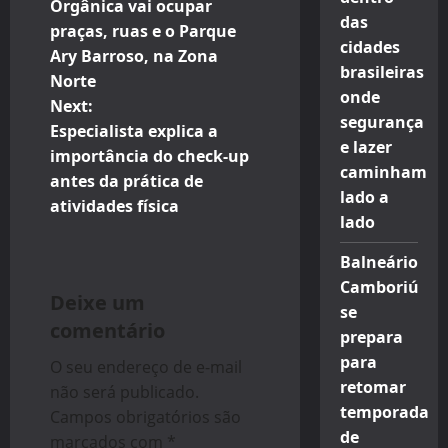
o
Orgânica vai ocupar
das
praças, ruas e o Parque
s
cidades
Ary Barroso, na Zona
brasileiras
t
Norte
onde
Next:
n
segurança
Especialista explica a
e lazer
importância do check-up
a
caminham
antes da prática de
lado a
v
atividades física
lado
i
Balneário
Camboriú
g
Deixe um
se
comentário
a
prepara
para
O seu endereço de e-mail
t
retomar
não será publicado.
temporada
i
Campos obrigatórios são
de
marcados com
*