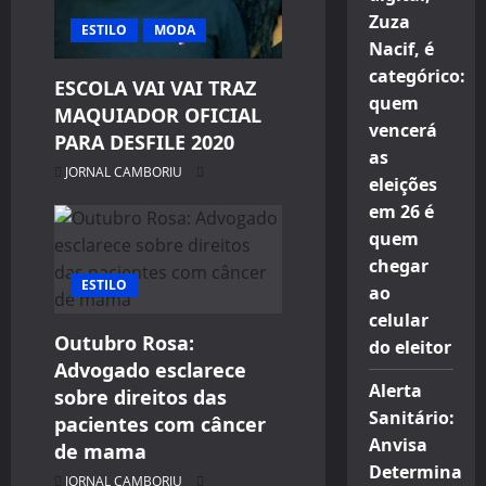
Zuza
ESTILO
MODA
Nacif, é
categórico:
ESCOLA VAI VAI TRAZ
quem
MAQUIADOR OFICIAL
vencerá
PARA DESFILE 2020
as
JORNAL CAMBORIU
eleições
em 26 é
quem
chegar
ESTILO
ao
celular
Outubro Rosa:
do eleitor
Advogado esclarece
Alerta
sobre direitos das
Sanitário:
pacientes com câncer
Anvisa
de mama
Determina
JORNAL CAMBORIU