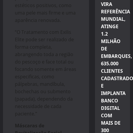
VIRA
estéticos positivos, como
REFERÊNCIA
uma pele mais firme e uma
MUNDIAL,
aparência renovada.
ATINGE
“O Tratamento com Exilis
1.2
Elite pode ser realizado de
MILHÃO
forma completa,
DE
abrangendo toda a região
EMBARQUES,
do pescoço e face total ou
635.000
focando somente em áreas
CLIENTES
especificas, como
CADASTRADO
pálpebras, mandíbula,
E
bochechas ou submento
IMPLANTA
(papada), dependendo da
BANCO
necessidade de cada
DIGITAL
paciente.”
COM
MAIS DE
Máscaras de
300