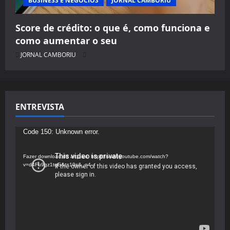
BUSINESS E NEGÓCIOS
JORNAL CAMBORIU
Score de crédito: o que é, como funciona e
como aumentar o seu
JORNAL CAMBORIU
ENTREVISTA
Tocador
Code 150: Unknown error.
de
vídeo
Fazer download do arquivo: https://www.youtube.com/watch?
v=d4Fu9gz1tqE&t=19s&_=4