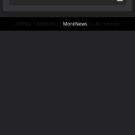
JORNAL CAMBORIU
|
MoreNews
by AF themes.