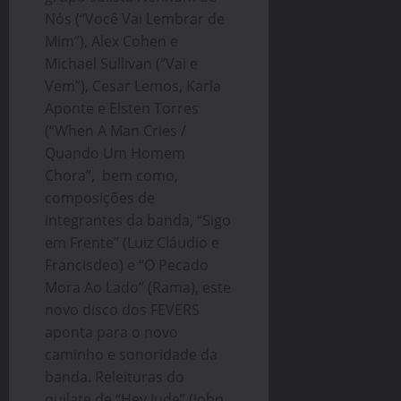
Nós (“Você Vai Lembrar de
Mim”), Alex Cohen e
Michael Sullivan (“Vai e
Vem”), Cesar Lemos, Karla
Aponte e Elsten Torres
(“When A Man Cries /
Quando Um Homem
Chora”, bem como,
composições de
integrantes da banda, “Sigo
em Frente” (Luiz Cláudio e
Francisdeo) e “O Pecado
Mora Ao Lado” (Rama), este
novo disco dos FEVERS
aponta para o novo
caminho e sonoridade da
banda. Releituras do
quilate de “Hey Jude” (John