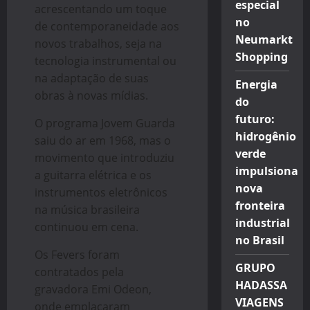
especial
acrescentando um toque
no
de contemporaneidade aos
Neumarkt
novos trabalhos, seja na
Shopping
tecnologia instrumental ou
na adaptação de suas
Energia
obras à novas mídias.
do
futuro:
O programa Jovem Guarda
hidrogênio
saiu do ar em 1968, mas o
verde
movimento que introduziu
impulsiona
a guitarra elétrica e os
nova
instrumentos eletrônicos
fronteira
na música brasileira
industrial
continuou em cena.
no Brasil
Os Fevers foram
GRUPO
contratados pela
HADASSA
gravadora Emi Odeon,
VIAGENS
onde emplacaram