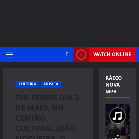
WATCH ONLINE
Primary
Menu
RÁDIO
CULTURA
MÚSICA
NOVA
MPB
THE FEVERS DIA 2
DE MAIO, NO
CENTRO
CULTURAL JOÃO
NOGUEIRA, O