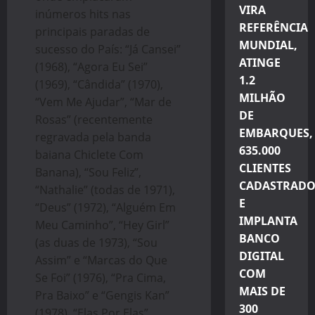
VIRA
inúmeros hits nas
REFERÊNCIA
principais paradas de
MUNDIAL,
sucesso do País: “Já Cansei”
ATINGE
(1968), “Agora Eu Sei”
1.2
(1969), “Cândida” (1970),
MILHÃO
“Vem Me Ajudar”, “Mar de
DE
Rosas” (recentemente
EMBARQUES,
regravada pela banda
635.000
baiana Chiclete Com
CLIENTES
Banana), “Sou Feliz”,
CADASTRADO
“Nathalie” (todas de 1971),
E
“Deus” (1972), “Alguém Em
IMPLANTA
Meu Caminho”, “Hey Girl”
BANCO
(as duas de 1973), “Sou
DIGITAL
Assim” e “Marcas do Que
COM
Se Foi” (1976), “Pra Cima,
MAIS DE
Pra Baixo” e “Gengis Kan”
300
(1978), “Elas Por Elas”