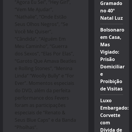
“Agora Eu Sei”, “Hey Girl”,
Gramado
“Vem Me Ajudar”,
no 40º
“Nathalie”, “Onde Estão
Natal Luz
Seus Olhos Negros”, “Se
Bolsonaro
Você Me Quiser”,
em Casa,
“Cândida”, “Alguém Em
Mas
Meu Caminho”, “Guerra
Vigiado:
dos Sexos”, “Elas Por Elas”,
Prisão
“Garoto Que Amava Beatles
Domiciliar
e Rolling Stones”, “Menina
e
Linda” “Woolly Bully” e “For
Proibição
Ever”. Momentos especiais
de Visitas
do DVD, além da perfeita
performance dos Fevers
Luxo
foram as participações
Embargado:
especiais de “Renato &
Corvette
Seus Blue Caps” e da Banda
com
“Pholhas”.
Dívida de