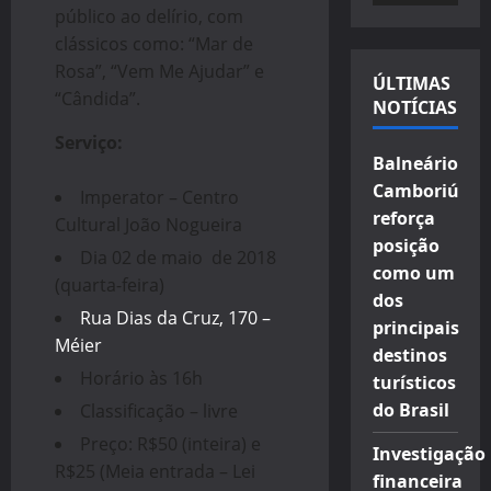
público ao delírio, com
vídeo
clássicos como: “Mar de
Rosa”, “Vem Me Ajudar” e
ÚLTIMAS
“Cândida”.
NOTÍCIAS
Serviço:
Balneário
Camboriú
Imperator – Centro
reforça
Cultural João Nogueira
posição
Dia 02 de maio de 2018
como um
(quarta-feira)
dos
Rua Dias da Cruz, 170 –
principais
Méier
destinos
Horário às 16h
turísticos
do Brasil
Classificação – livre
Preço: R$50 (inteira) e
Investigação
R$25 (Meia entrada – Lei
financeira