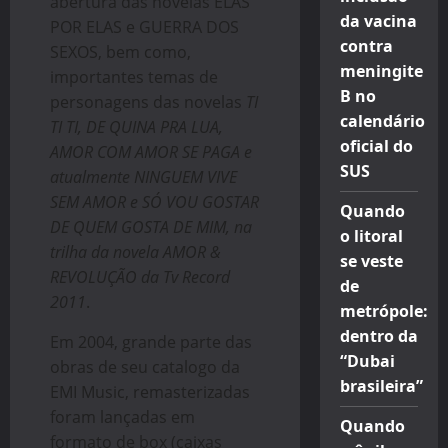
abertura das novelas ELAS
da vacina
POR ELAS e GUERRA DOS
contra
SEXOS, bem como,
meningite
importantes temas de
B no
personagens das novelas
TI
calendário
TI TI, DE QUINA PRA LUA,
oficial do
AMOR COM AMOR SE PAGA e
SUS
atualmente NINGUEM VIVE
SEM AMOR e SÓ VOU GOSTAR
Quando
DE QUEM GOSTA DE MIM, na
o litoral
trilha da novela AMOR &
se veste
REVOLUÇÃO da Tv Record
de
2011
.
metrópole:
dentro da
Em 2004, grande parte das
“Dubai
obras de seu catalogo da
brasileira”
EMI Music, remasterizadas
foram lançadas em
Quando
formato de box (caixas