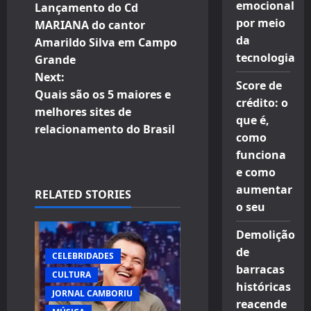
emocional
Lançamento do Cd
o
por meio
MARIANA do cantor
da
Amarildo Silva em Campo
s
tecnologia
Grande
t
Next:
Score de
Quais são os 5 maiores e
crédito: o
n
melhores sites de
que é,
relacionamento do Brasil
a
como
funciona
v
e como
aumentar
i
RELATED STORIES
o seu
g
Demolição
a
de
CELEBRIDADES
barracas
CULTURA
t
históricas
JORNAL CAMBORIU
reacende