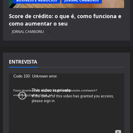
BUSINESS E NEGÓCIOS
JORNAL CAMBORIU
Score de crédito: o que é, como funciona e
como aumentar o seu
JORNAL CAMBORIU
ENTREVISTA
Tocador
Code 150: Unknown error.
de
vídeo
Fazer download do arquivo: https://www.youtube.com/watch?
v=d4Fu9gz1tqE&t=19s&_=4