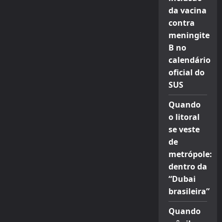
da vacina
contra
meningite
B no
calendário
oficial do
SUS
Quando
o litoral
se veste
de
metrópole:
dentro da
“Dubai
brasileira”
Quando