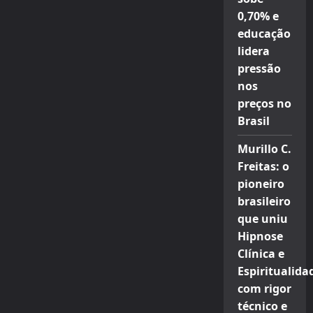
0,70% e
educação
lidera
pressão
nos
preços no
Brasil
Murillo C.
Freitas: o
pioneiro
brasileiro
que uniu
Hipnose
Clínica e
Espiritualida
com rigor
técnico e