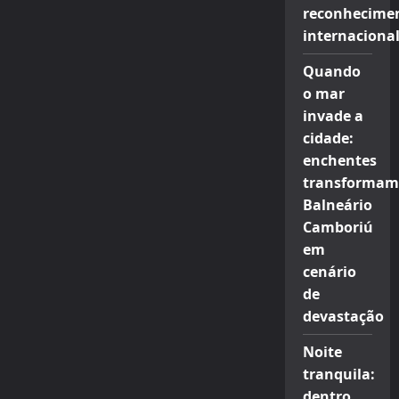
reconhecime
internaciona
Quando
o mar
invade a
cidade:
enchentes
transformam
Balneário
Camboriú
em
cenário
de
devastação
Noite
tranquila:
dentro