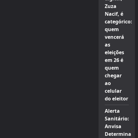
Zuza
Nacif, é
categórico:
quem
vencerá
as
eleições
em 26 é
quem
chegar
ao
celular
do eleitor
Alerta
Sanitário:
Anvisa
Determina