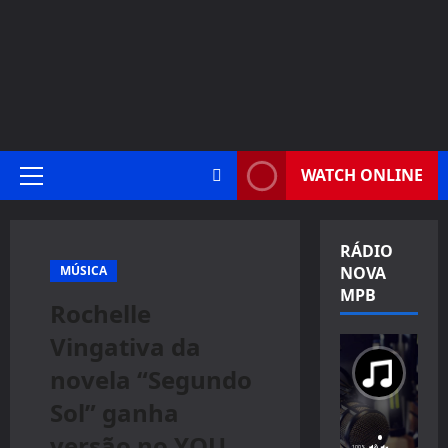
WATCH ONLINE
Primary
Menu
RÁDIO
MÚSICA
NOVA
MPB
Rochelle
Vingativa da
novela “Segundo
Sol” ganha
versão no YOU