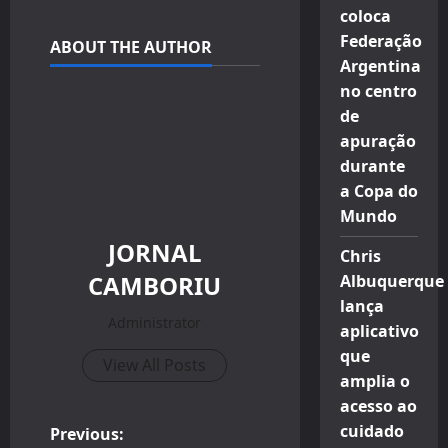
coloca
Federação
ABOUT THE AUTHOR
Argentina
no centro
de
apuração
durante
a Copa do
Mundo
JORNAL
Chris
CAMBORIU
Albuquerque
lança
Administrator
aplicativo
que
View All Posts
amplia o
acesso ao
cuidado
P
Previous: