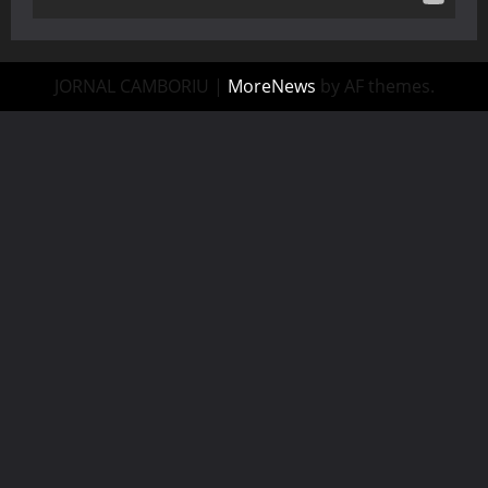
JORNAL CAMBORIU
|
MoreNews
by AF themes.