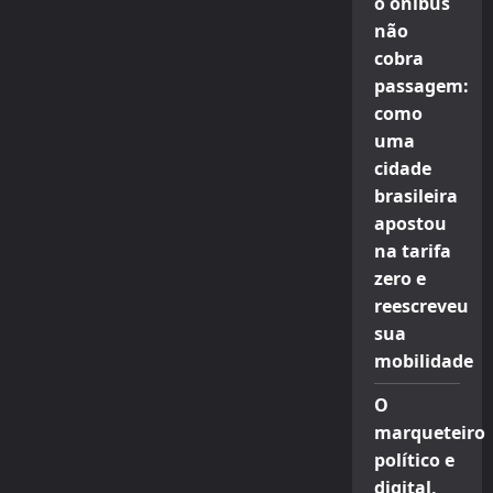
o ônibus
não
cobra
passagem:
como
uma
cidade
brasileira
apostou
na tarifa
zero e
reescreveu
sua
mobilidade
O
marqueteiro
político e
digital,