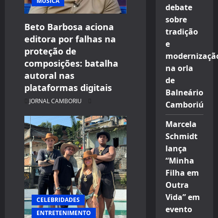
i
MÚSICA
debate
o
sobre
Beto Barbosa aciona
tradição
editora por falhas na
n
e
proteção de
modernizaçã
composições: batalha
na orla
autoral nas
de
plataformas digitais
Balneário
JORNAL CAMBORIU
Camboriú
Marcela
Schmidt
lança
“Minha
Filha em
Outra
Vida” em
CELEBRIDADES
evento
ENTRETENIMENTO