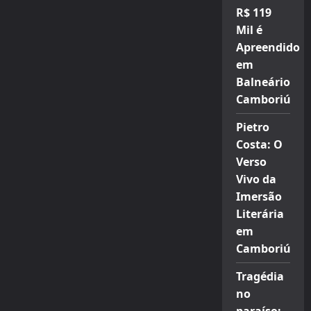
R$ 119
Mil é
Apreendido
em
Balneário
Camboriú
Pietro
Costa: O
Verso
Vivo da
Imersão
Literária
em
Camboriú
Tragédia
no