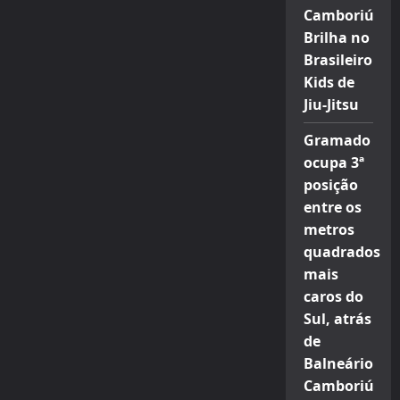
Camboriú
Brilha no
Brasileiro
Kids de
Jiu-Jitsu
Gramado
ocupa 3ª
posição
entre os
metros
quadrados
mais
caros do
Sul, atrás
de
Balneário
Camboriú