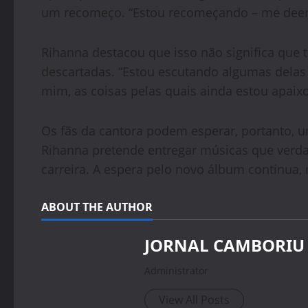
um recomeço. “Estou recomeçando – me deem
Rihanna destacou que isso não significa que
descartadas. “Estou escutando algumas delas
mim, as coisas pelas quais ainda estou apaix
Os fãs da cantora podem esperar, portanto,
Rihanna pretende entregar músicas que ver
carreira. A espera pelo novo álbum continua,
ABOUT THE AUTHOR
JORNAL CAMBORIU
Administrator
View All Posts