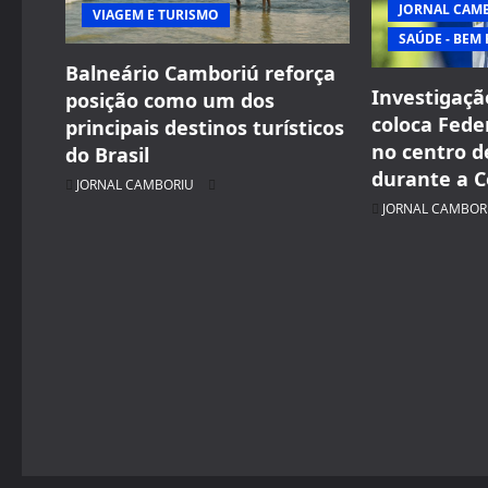
JORNAL CAM
VIAGEM E TURISMO
a
SAÚDE - BEM 
t
Balneário Camboriú reforça
Investigaçã
posição como um dos
i
coloca Fede
principais destinos turísticos
no centro d
do Brasil
o
durante a 
JORNAL CAMBORIU
n
JORNAL CAMBOR