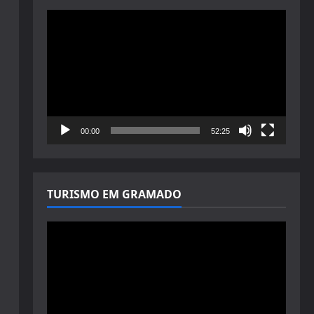
Tocador
de
vídeo
00:00
52:25
TURISMO EM GRAMADO
Tocador
de
vídeo