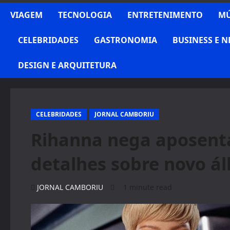
VIAGEM
TECNOLOGIA
ENTRETENIMENTO
MÚ
CELEBRIDADES
GASTRONOMIA
BUSINESS E 
DESIGN E ARQUITETURA
CELEBRIDADES
JORNAL CAMBORIU
Rihanna nega aposenta
detalhes sobre novo á
JORNAL CAMBORIU
1 minute read