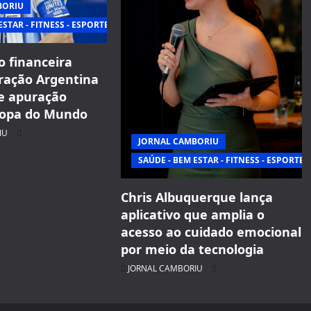
BORIU
ESTAR - FITNESS - ESPORTE
o financeira
ração Argentina
e apuração
Copa do Mundo
IU
JORNAL CAMBORIU
SAÚDE - BEM ESTAR - FITNESS - ESPORTE
Chris Albuquerque lança
aplicativo que amplia o
acesso ao cuidado emocional
por meio da tecnologia
JORNAL CAMBORIU