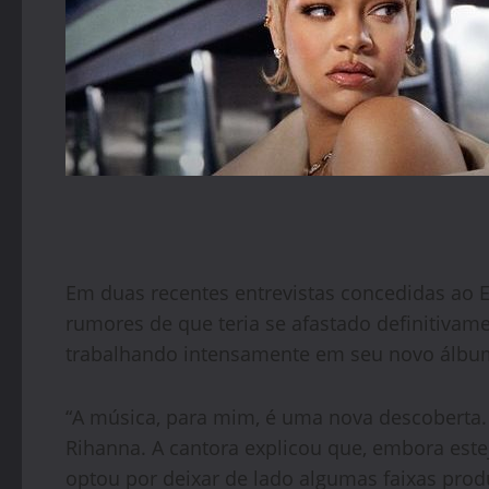
Em duas recentes entrevistas concedidas ao E
rumores de que teria se afastado definitivame
trabalhando intensamente em seu novo álbum
“A música, para mim, é uma nova descoberta.
Rihanna. A cantora explicou que, embora est
optou por deixar de lado algumas faixas produ