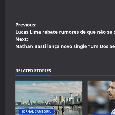
P
Previous:
Lucas Lima rebate rumores de que não se 
o
Next:
s
Nathan Basti lança novo single “Um Dos Se
t
n
RELATED STORIES
a
v
i
g
JORNAL CAMBORIU