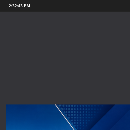
Skip
2:32:45 PM
to
content