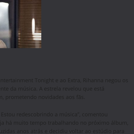
ntertainment Tonight e ao Extra, Rihanna negou os
nte da música. A estrela revelou que está
, prometendo novidades aos fãs.
 Estou redescobrindo a música”, comentou
eja há muito tempo trabalhando no próximo álbum,
zidas anos atrás e decidiu voltar ao estúdio para