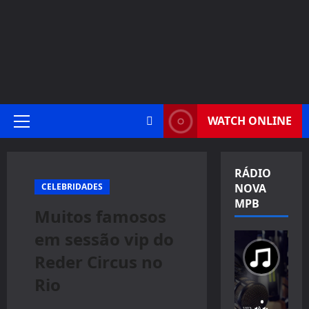
WATCH ONLINE
Primary
Menu
RÁDIO
CELEBRIDADES
NOVA
MPB
Muitos famosos
em sessão vip do
Reder Circus no
Rio