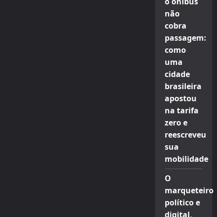
o ônibus
não
cobra
passagem:
como
uma
cidade
brasileira
apostou
na tarifa
zero e
reescreveu
sua
mobilidade
O
marqueteiro
político e
digital,