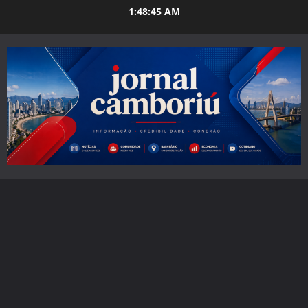
Skip
1:48:47 AM
to
content