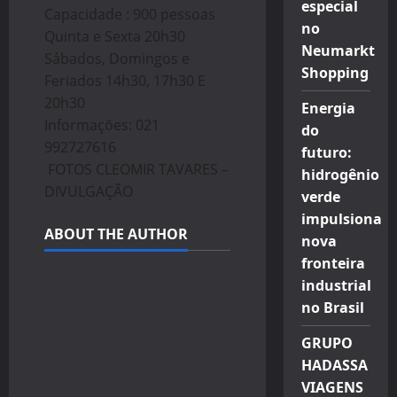
especial
Capacidade : 900 pessoas
no
Quinta e Sexta 20h30
Neumarkt
Sábados, Domingos e
Shopping
Feriados 14h30, 17h30 E
20h30
Energia
Informaçōes: 021
do
992727616
futuro:
FOTOS CLEOMIR TAVARES –
hidrogênio
DIVULGAÇÃO
verde
impulsiona
ABOUT THE AUTHOR
nova
fronteira
industrial
no Brasil
GRUPO
HADASSA
VIAGENS