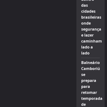
das
cidades
brasileiras
onde
segurança
e lazer
caminham
lado a
lado
Balneário
Camboriú
se
prepara
para
retomar
temporada
de