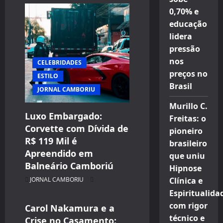
0,70% e
educação
lidera
pressão
nos
CELEBRIDADES
preços no
ESTILO
Brasil
JORNAL CAMBORIU
Murillo C.
Luxo Embargado:
Freitas: o
Corvette com Dívida de
pioneiro
R$ 119 Mil é
CELEBRIDADES
brasileiro
Apreendido em
CINEMA TEATRO TV INTERNET
que uniu
Balneário Camboriú
Hipnose
ENTRETENIMENTO
JORNAL CAMBORIU
Clínica e
JORNAL CAMBORIU
Espiritualida
com rigor
Carol Nakamura e a
técnico e
Crise no Casamento: