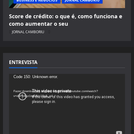
BUSINESS E NEGÓCIOS
JORNAL CAMBORIU
Score de crédito: o que é, como funciona e
como aumentar o seu
JORNAL CAMBORIU
ENTREVISTA
Tocador
Code 150: Unknown error.
de
vídeo
Fazer download do arquivo: https://www.youtube.com/watch?
v=d4Fu9gz1tqE&t=19s&_=4