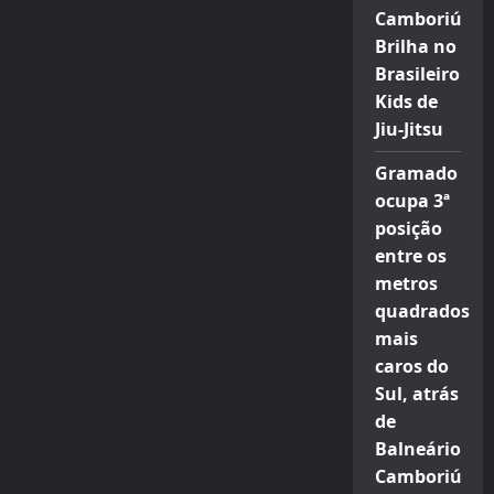
Camboriú
Brilha no
Brasileiro
Kids de
Jiu-Jitsu
Gramado
ocupa 3ª
posição
entre os
metros
quadrados
mais
caros do
Sul, atrás
de
Balneário
Camboriú