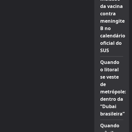
da vacina
contra
meningite
B no
calendário
oficial do
SUS
Quando
o litoral
se veste
de
metrópole:
dentro da
“Dubai
brasileira”
Quando