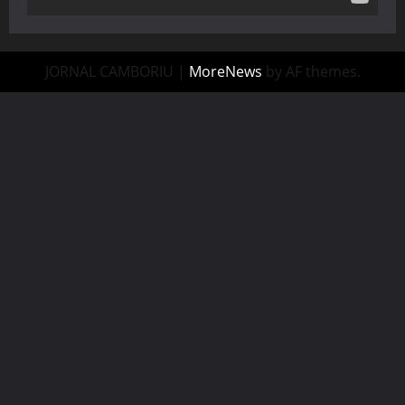
JORNAL CAMBORIU
|
MoreNews
by AF themes.