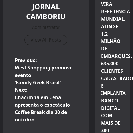
VIRA
JORNAL
REFERÊNCIA
CAMBORIU
MUNDIAL,
ATINGE
Administrator
1.2
View All Posts
MILHÃO
DE
EMBARQUES,
P
Previous:
635.000
West Shopping promove
CLIENTES
o
evento
CADASTRADO
‘Family Geek Brasil’
s
E
Next:
IMPLANTA
t
Chacrinha em Cena
BANCO
apresenta o espetáculo
DIGITAL
n
Coffee Break dia 20 de
COM
outubro
a
MAIS DE
300