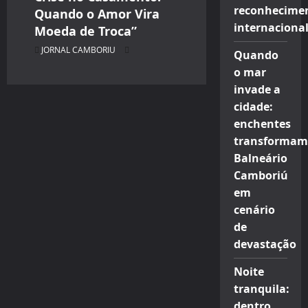
reconhecime
Quando o Amor Vira
internaciona
Moeda de Troca”
JORNAL CAMBORIU
Quando
o mar
invade a
cidade:
enchentes
transformam
Balneário
Camboriú
em
cenário
de
devastação
Noite
tranquila:
dentro