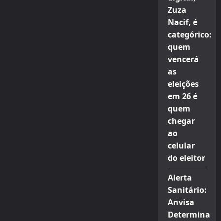
Zuza
Nacif, é
categórico:
quem
vencerá
as
eleições
em 26 é
quem
chegar
ao
celular
do eleitor
Alerta
Sanitário:
Anvisa
Determina