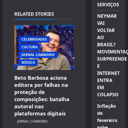
v
SERVIÇOS
i
RELATED STORIES
NEYMAR
VAI
g
VOLTAR
a
AO
CELEBRIDADES
BRASIL?
CULTURA
t
MOVIMENTA
JORNAL CAMBORIU
SURPREENDE
i
MÚSICA
E
INTERNET
o
Beto Barbosa aciona
ENTRA
editora por falhas na
n
EM
proteção de
COLAPSO
composições: batalha
Inflação
autoral nas
de
plataformas digitais
fevereiro
JORNAL CAMBORIU
sobe