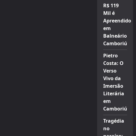
R$ 119
Mil é
Apreendido
em
Balneário
Camboriú
Pietro
Costa: O
Verso
Vivo da
Imersão
Literária
em
Camboriú
Tragédia
no