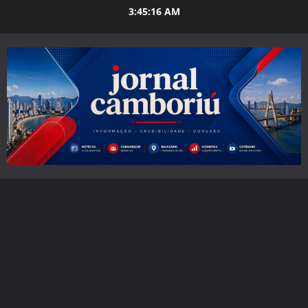
Skip
3:45:17 AM
to
content