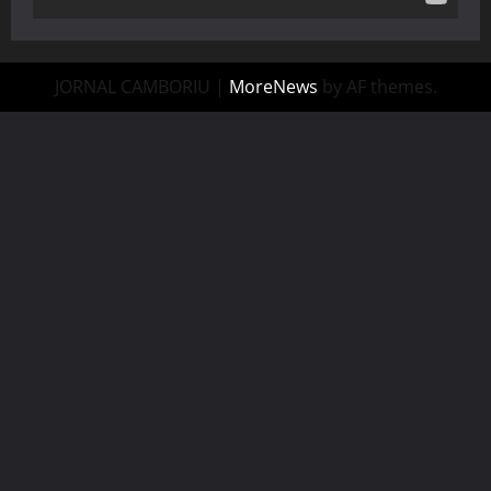
JORNAL CAMBORIU
|
MoreNews
by AF themes.