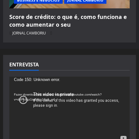
BUSINESS E NEGÓCIOS
JORNAL CAMBORIU
Score de crédito: o que é, como funciona e
como aumentar o seu
JORNAL CAMBORIU
ENTREVISTA
Tocador
Code 150: Unknown error.
de
vídeo
Fazer download do arquivo: https://www.youtube.com/watch?
v=d4Fu9gz1tqE&t=19s&_=4