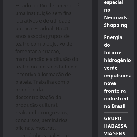
especial
Estado do Rio de Janeiro – é
no
uma instituição sem fins
Neumarkt
lucrativos e de utilidade
Shopping
pública estadual. Há 41
anos associa grupos de
Energia
teatro com o objetivo de
do
fomentar a criação,
futuro:
manutenção e a difusão do
hidrogênio
teatro no nosso estado e o
verde
incentivo à formação de
impulsiona
plateia. Trabalha com o
nova
princípio da
fronteira
descentralização da
industrial
produção cultural,
no Brasil
realizando congressos,
GRUPO
concursos, seminários,
HADASSA
oficinas, mostras,
VIAGENS
intercâmbios, palestras,