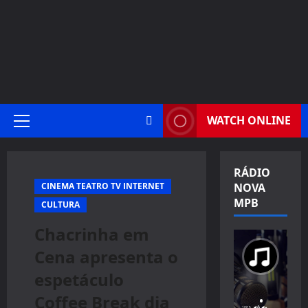
WATCH ONLINE
Primary
Menu
RÁDIO
CINEMA TEATRO TV INTERNET
NOVA
MPB
CULTURA
Chacrinha em
Cena apresenta o
espetáculo
Coffee Break dia