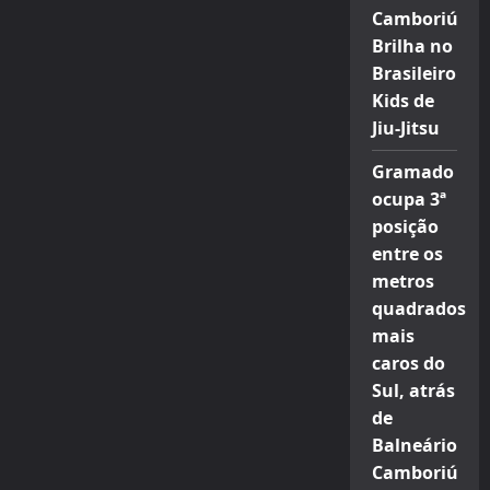
Camboriú
Brilha no
Brasileiro
Kids de
Jiu-Jitsu
Gramado
ocupa 3ª
posição
entre os
metros
quadrados
mais
caros do
Sul, atrás
de
Balneário
Camboriú