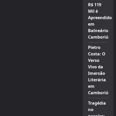
R$ 119
Mil é
Apreendido
em
Balneário
Camboriú
Pietro
Costa: O
Verso
Vivo da
Imersão
Literária
em
Camboriú
Tragédia
no