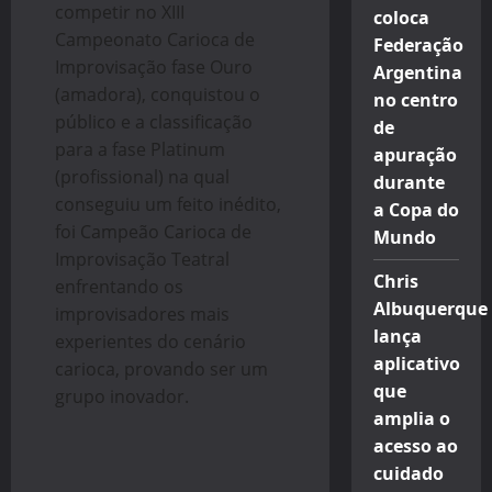
competir no XIII
coloca
Campeonato Carioca de
Federação
Improvisação fase Ouro
Argentina
(amadora), conquistou o
no centro
público e a classificação
de
para a fase Platinum
apuração
(profissional) na qual
durante
conseguiu um feito inédito,
a Copa do
foi Campeão Carioca de
Mundo
Improvisação Teatral
Chris
enfrentando os
Albuquerque
improvisadores mais
lança
experientes do cenário
aplicativo
carioca, provando ser um
que
grupo inovador.
amplia o
acesso ao
cuidado