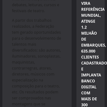
VIRA
debates, leituras, cursos e
REFERÊNCIA
festivais de teatro.
MUNDIAL,
A partir dos trabalhos
ATINGE
realizados, a Federação
1.2
tem gerado oportunidades
MILHÃO
para o desenvolvimento de
DE
talentos mais
EMBARQUES,
diversificados: são autores,
635.000
iluminadores, sonoplastas,
CLIENTES
maquinistas,
CADASTRADO
contrarregras, atores,
E
diretores, músicos com
IMPLANTA
especialização na
BANCO
composição para o teatro,
DIGITAL
etc. Os resultados podem
COM
ser comprovados nas
MAIS DE
montagens que se
300