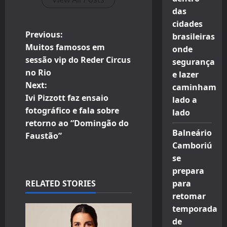
das
cidades
P
Previous:
brasileiras
Muitos famosos em
onde
o
sessão vip do Reder Circus
segurança
no Rio
e lazer
s
Next:
caminham
t
Ivi Pizzott faz ensaio
lado a
fotográfico e fala sobre
lado
n
retorno ao “Domingão do
Balneário
Faustão”
a
Camboriú
se
v
prepara
i
RELATED STORIES
para
retomar
g
temporada
de