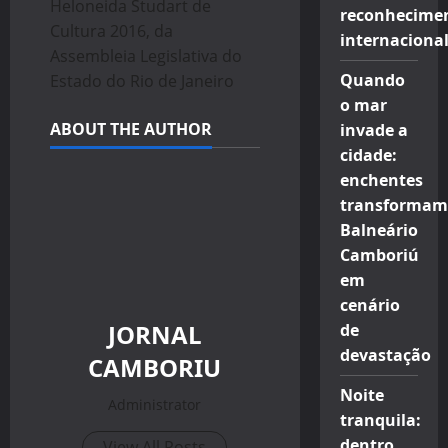
Heloneida Studart de
reconhecime
Cultura 2016, da
internaciona
Assembleia Legislativa do
Quando
Estado do Rio de Janeiro
o mar
ABOUT THE AUTHOR
invade a
cidade:
enchentes
transformam
Balneário
Camboriú
em
cenário
JORNAL
de
devastação
CAMBORIU
Noite
Administrator
tranquila:
dentro
View All Posts