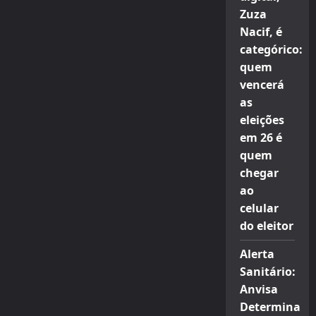
Zuza
Nacif, é
categórico:
quem
vencerá
as
eleições
em 26 é
quem
chegar
ao
celular
do eleitor
Alerta
Sanitário:
Anvisa
Determina