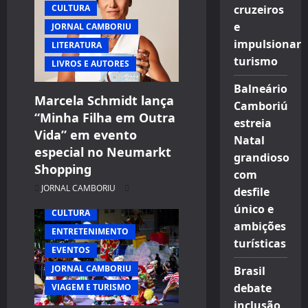
a
cruzeiros
CULTURA
t
e
JORNAL CAMBORIU
impulsionar
LITERATURA
i
turismo
LIVROS E AUTORES
o
Balneário
Marcela Schmidt lança
Camboriú
n
“Minha Filha em Outra
estreia
Vida” em evento
Natal
especial no Neumarkt
grandioso
Shopping
com
JORNAL CAMBORIU
desfile
único e
CULTURA
ambições
ENTRETENIMENTO
turísticas
EVENTOS
JORNAL CAMBORIU
Brasil
debate
VIAGEM E TURISMO
inclusão