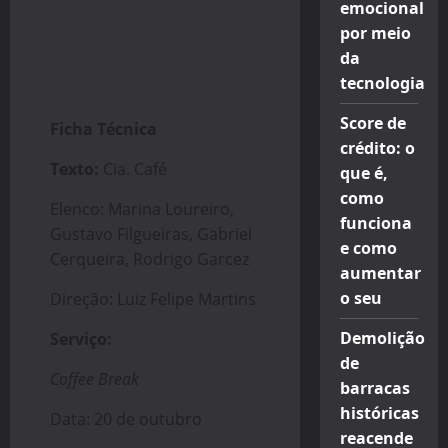
emocional
por meio
da
tecnologia
Score de
Ficha Técnica
crédito: o
Texto:
Cia. Café
que é,
como
Elenco: Marina Loureiro,
funciona
Gustavo Filgueiras, Gabriel
e como
Cerqueira, Rodrigo Garcez
aumentar
o seu
Direção: Luiz Felipe Martins
Demolição
Serviço:
de
Coffee Break
barracas
históricas
Data: 20 de outubro
reacende