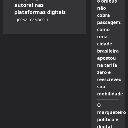
o ônibus
autoral nas
não
plataformas digitais
cobra
JORNAL CAMBORIU
passagem:
como
uma
cidade
brasileira
apostou
na tarifa
zero e
reescreveu
sua
mobilidade
O
marqueteiro
político e
digital,