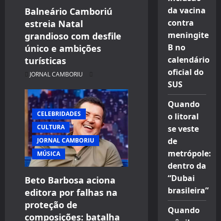
da vacina
Balneário Camboriú
contra
estreia Natal
meningite
grandioso com desfile
B no
único e ambições
calendário
turísticas
oficial do
JORNAL CAMBORIU
SUS
Quando
CELEBRIDADES
o litoral
CULTURA
se veste
de
JORNAL CAMBORIU
metrópole:
MÚSICA
dentro da
“Dubai
Beto Barbosa aciona
brasileira”
editora por falhas na
proteção de
Quando
composições: batalha