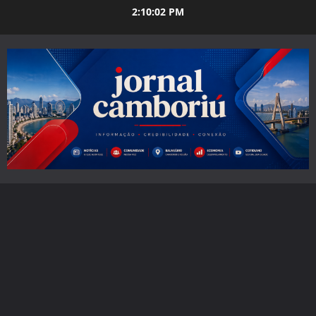
Skip
2:10:03 PM
to
content