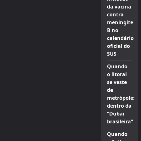
da vacina
contra
meningite
B no
calendário
oficial do
SUS
Quando
o litoral
se veste
de
metrópole:
dentro da
“Dubai
brasileira”
Quando