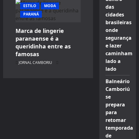
ESTILO
MODA
das
cidades
PARANÁ
brasileiras
onde
Marca de lingerie
segurança
paranaense é a
e lazer
queridinha entre as
caminham
famosas
lado a
JORNAL CAMBORIU
lado
Balneário
Camboriú
se
prepara
para
retomar
temporada
de