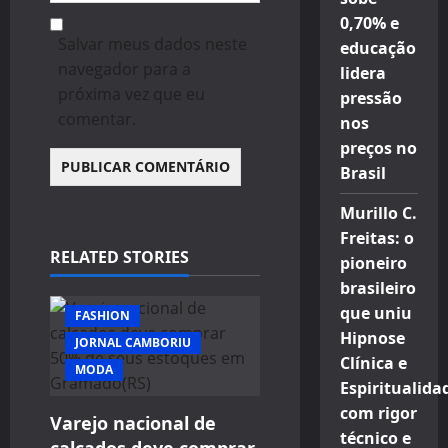
0,70% e
Salvar meus dados neste
educação
navegador para a
lidera
próxima vez que eu
pressão
comentar.
nos
preços no
Brasil
Murillo C.
Freitas: o
RELATED STORIES
pioneiro
brasileiro
que uniu
FASHION
Hipnose
JORNAL CAMBORIU
Clínica e
MODA
Espiritualida
com rigor
Varejo nacional de
técnico e