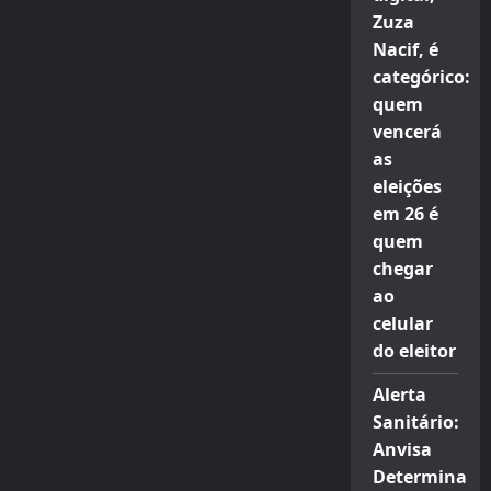
Zuza
Nacif, é
categórico:
quem
vencerá
as
eleições
em 26 é
quem
chegar
ao
celular
do eleitor
Alerta
Sanitário:
Anvisa
Determina