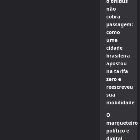
o ônibus
não
cobra
passagem:
como
uma
cidade
brasileira
apostou
na tarifa
zero e
reescreveu
sua
mobilidade
O
marqueteiro
político e
digital,