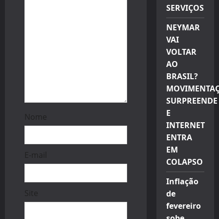
o
SERVIÇOS
n
NEYMAR
VAI
VOLTAR
AO
BRASIL?
MOVIMENTA
SURPREENDE
E
Nome
INTERNET
ENTRA
EM
E-mail
COLAPSO
Inflação
Site
de
fevereiro
sobe