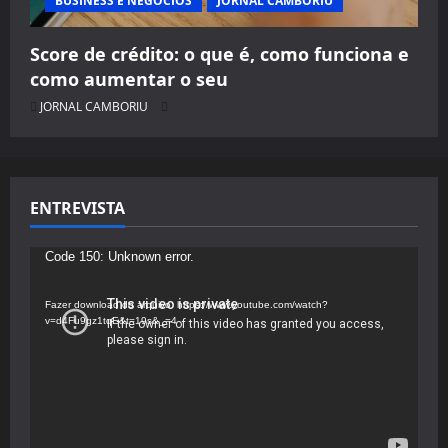
BUSINESS E NEGÓCIOS
JORNAL CAMBORIU
Score de crédito: o que é, como funciona e
como aumentar o seu
JORNAL CAMBORIU
ENTREVISTA
Tocador
Code 150: Unknown error.
de
vídeo
Fazer download do arquivo: https://www.youtube.com/watch?
v=d4Fu9gz1tqE&t=19s&_=4