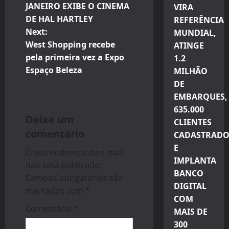
JANEIRO EXIBE O CINEMA
VIRA
s
DE HAL HARTLEY
REFERÊNCIA
t
Next:
MUNDIAL,
West Shopping recebe
ATINGE
n
pela primeira vez a Expo
1.2
Espaço Beleza
MILHÃO
a
DE
v
EMBARQUES,
635.000
i
Deixe um
CLIENTES
comentário
CADASTRADO
g
E
O seu endereço de e-mail
a
IMPLANTA
não será publicado.
BANCO
Campos obrigatórios são
t
DIGITAL
marcados com
*
COM
i
Comentário
*
MAIS DE
300