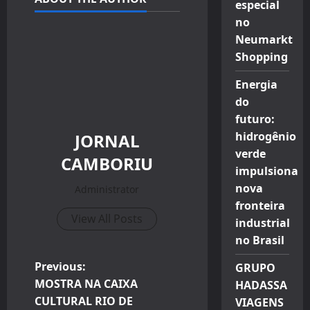
especial
no
Neumarkt
Shopping
Energia
do
futuro:
hidrogênio
JORNAL
verde
CAMBORIU
impulsiona
nova
Administrator
fronteira
View All Posts
industrial
no Brasil
P
Previous:
GRUPO
MOSTRA NA CAIXA
HADASSA
o
CULTURAL RIO DE
VIAGENS