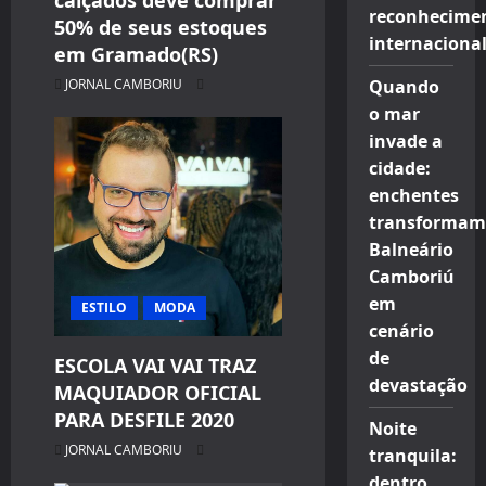
calçados deve comprar
reconhecime
50% de seus estoques
internaciona
em Gramado(RS)
JORNAL CAMBORIU
Quando
o mar
invade a
cidade:
enchentes
transformam
Balneário
Camboriú
em
ESTILO
MODA
cenário
de
ESCOLA VAI VAI TRAZ
devastação
MAQUIADOR OFICIAL
PARA DESFILE 2020
Noite
JORNAL CAMBORIU
tranquila:
dentro