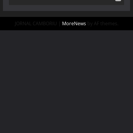
JORNAL CAMBORIU
|
MoreNews
by AF themes.