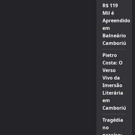
R$ 119
Mil é
Apreendido
em
Balneário
Camboriú
Pietro
Costa: O
Verso
Vivo da
Imersão
Literária
em
Camboriú
Tragédia
no