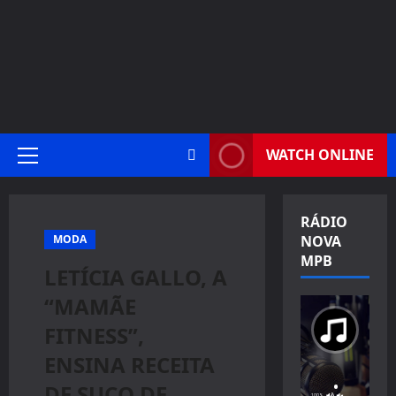
WATCH ONLINE
Primary
Menu
RÁDIO
MODA
NOVA
MPB
LETÍCIA GALLO, A
“MAMÃE
FITNESS”,
ENSINA RECEITA
DE SUCO DE