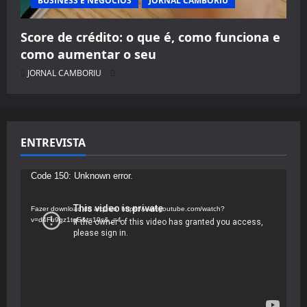
BUSINESS E NEGÓCIOS
JORNAL CAMBORIU
Score de crédito: o que é, como funciona e
como aumentar o seu
JORNAL CAMBORIU
ENTREVISTA
Tocador
Code 150: Unknown error.
de
vídeo
Fazer download do arquivo: https://www.youtube.com/watch?
v=d4Fu9gz1tqE&t=19s&_=4