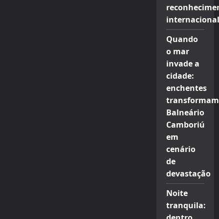
reconhecime
internaciona
Quando
o mar
invade a
cidade:
enchentes
transformam
Balneário
Camboriú
em
cenário
de
devastação
Noite
tranquila:
dentro