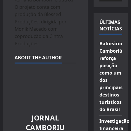
vídeo
O projeto conta com
produção da Blessed
Produções, dirigida por
ÚLTIMAS
NOTÍCIAS
Monik Macedo com
coprodução da Cintra
Produções.
Balneário
Camboriú
ABOUT THE AUTHOR
reforça
posição
como um
dos
principais
destinos
turísticos
do Brasil
JORNAL
Investigação
CAMBORIU
financeira