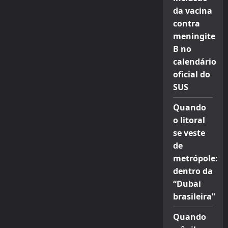
da vacina
contra
meningite
B no
calendário
oficial do
SUS
Quando
o litoral
se veste
de
metrópole:
dentro da
“Dubai
brasileira”
Quando