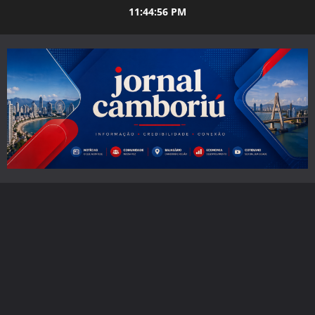
Skip
11:44:57 PM
to
content