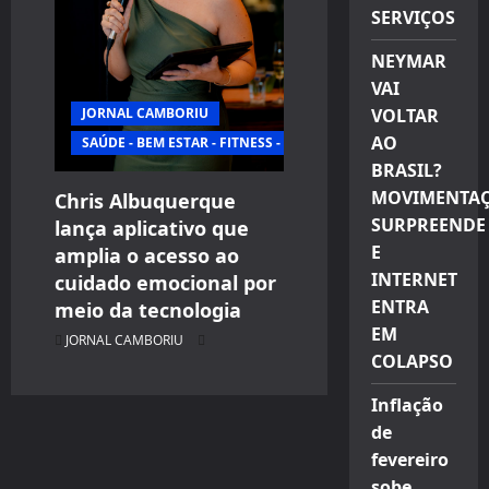
SERVIÇOS
NEYMAR
VAI
JORNAL CAMBORIU
VOLTAR
AO
SAÚDE - BEM ESTAR - FITNESS - ESPORTE
BRASIL?
MOVIMENTA
Chris Albuquerque
SURPREENDE
lança aplicativo que
E
amplia o acesso ao
INTERNET
cuidado emocional por
ENTRA
meio da tecnologia
EM
JORNAL CAMBORIU
COLAPSO
Inflação
de
fevereiro
sobe