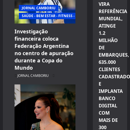
VIRA
JORNAL CAMBORIU
REFERÊNCIA
SAÚDE - BEM ESTAR - FITNESS - ESPORTE
MUNDIAL,
ATINGE
Investigação
1.2
financeira coloca
MILHÃO
Federação Argentina
DE
no centro de apuração
EMBARQUES,
durante a Copa do
635.000
Mundo
CLIENTES
JORNAL CAMBORIU
CADASTRADO
E
IMPLANTA
BANCO
DIGITAL
COM
MAIS DE
300