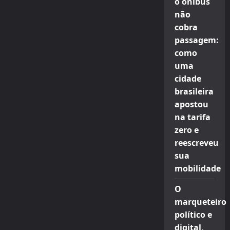
o ônibus
não
cobra
passagem:
como
uma
cidade
brasileira
apostou
na tarifa
zero e
reescreveu
sua
mobilidade
O
marqueteiro
político e
digital,