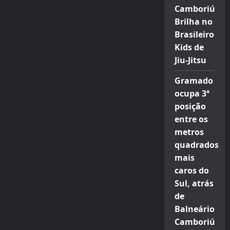
Camboriú
Brilha no
Brasileiro
Kids de
Jiu-Jitsu
Gramado
ocupa 3ª
posição
entre os
metros
quadrados
mais
caros do
Sul, atrás
de
Balneário
Camboriú