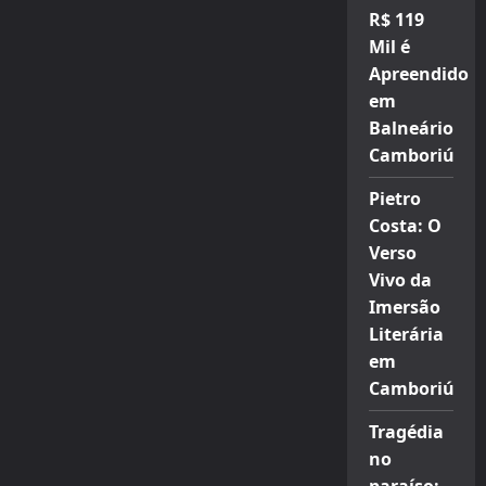
R$ 119
Mil é
Apreendido
em
Balneário
Camboriú
Pietro
Costa: O
Verso
Vivo da
Imersão
Literária
em
Camboriú
Tragédia
no