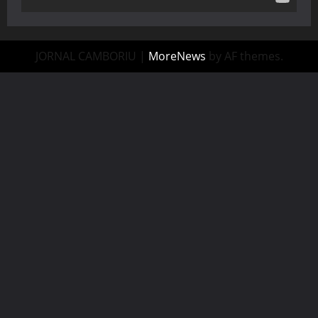
JORNAL CAMBORIU
|
MoreNews
by AF themes.