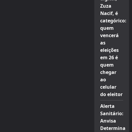
Zuza
Nacif, é
categórico:
quem
vencerá
as
eleições
em 26 é
quem
chegar
ao
celular
do eleitor
Alerta
Sanitário:
Anvisa
Determina