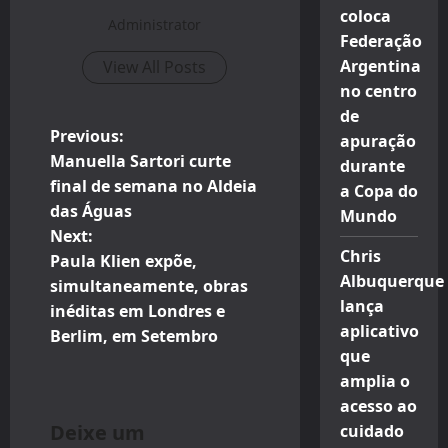
coloca
Administrator
Federação
Argentina
View All Posts
no centro
de
P
Previous:
apuração
Manuella Sartori curte
durante
o
final de semana no Aldeia
a Copa do
das Águas
Mundo
s
Next:
Chris
t
Paula Klien expõe,
Albuquerque
simultaneamente, obras
n
lança
inéditas em Londres e
aplicativo
Berlim, em Setembro
a
que
amplia o
v
acesso ao
i
Deixe um
cuidado