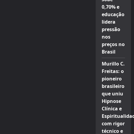
0,70% e
educação
lidera
pressão
nos
preços no
Brasil
Murillo C.
Freitas: o
pioneiro
brasileiro
que uniu
Hipnose
Clínica e
Espiritualida
com rigor
técnico e