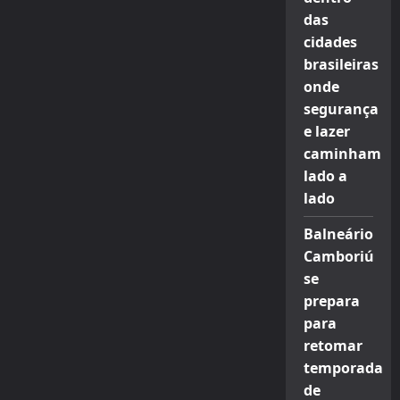
das
cidades
brasileiras
onde
segurança
e lazer
caminham
lado a
lado
Balneário
Camboriú
se
prepara
para
retomar
temporada
de