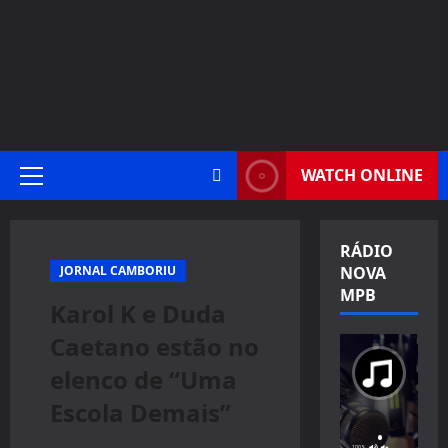
WATCH ONLINE
Primary
Menu
RÁDIO
JORNAL CAMBORIU
NOVA
MPB
Karol K e Duda
Caetano estão no
elenco de “Uma
Escola Demais”