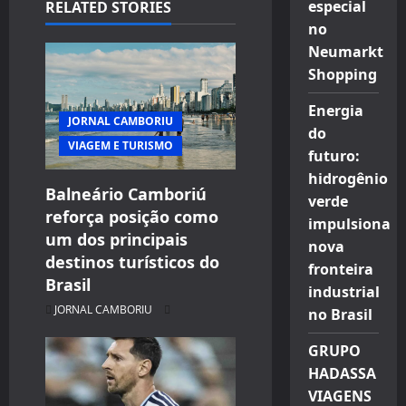
especial
RELATED STORIES
no
Neumarkt
Shopping
Energia
JORNAL CAMBORIU
do
VIAGEM E TURISMO
futuro:
hidrogênio
Balneário Camboriú
verde
reforça posição como
impulsiona
um dos principais
nova
destinos turísticos do
fronteira
Brasil
industrial
JORNAL CAMBORIU
no Brasil
GRUPO
HADASSA
VIAGENS