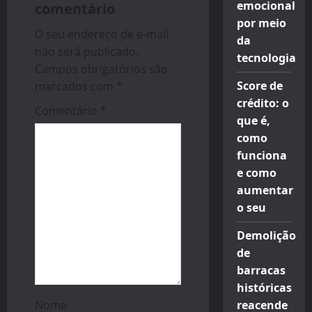
emocional
comentário
g
por meio
O seu endereço de e-mail
da
a
não será publicado.
tecnologia
Campos obrigatórios são
t
Score de
marcados com
*
i
crédito: o
Comentário
*
que é,
o
como
funciona
n
e como
aumentar
o seu
Demolição
de
barracas
históricas
Nome
reacende