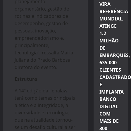
planejamento
VIRA
orçamentário, gestão de
REFERÊNCIA
rotinas e indicadores de
MUNDIAL,
desempenho, gestão de
ATINGE
pessoas, inovação,
1.2
empreendedorismo e,
MILHÃO
principalmente,
DE
tecnologia”, ressalta Maria
EMBARQUES,
Juliana do Prado Barbosa,
635.000
diretora do evento.
CLIENTES
CADASTRADO
Estrutura
E
A 14ª edição da Fenalaw
IMPLANTA
terá como temas principais
BANCO
a ética e a integridade, a
DIGITAL
diversidade e tecnologia,
COM
que na atualidade tornou-
MAIS DE
se um desafio cultural a ser
300