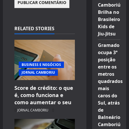
Camboriú
Brilha no
Brasileiro
Kids de
RELATED STORIES
Jiu-Jitsu
Gramado
ocupa 3ª
posição
BUSINESS E NEGÓCIOS
entre os
JORNAL CAMBORIU
metros
quadrados
Score de crédito: o que
mais
é, como funciona e
caros do
como aumentar o seu
Sul, atrás
de
JORNAL CAMBORIU
Balneário
Camboriú