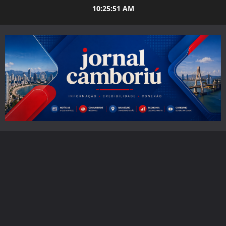
Skip
10:25:52 AM
to
content