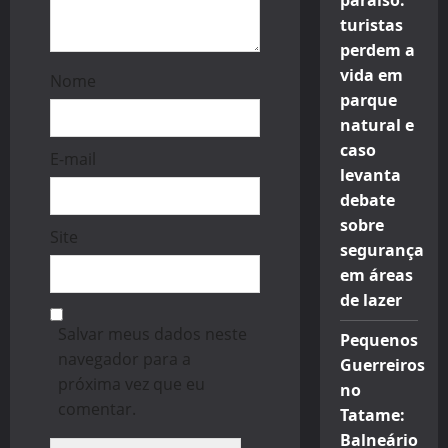
paraíso:
turistas
perdem a
vida em
Nome
parque
natural e
caso
E-mail
levanta
debate
sobre
Site
segurança
em áreas
de lazer
Salvar meus dados neste
Pequenos
navegador para a
Guerreiros
próxima vez que eu
no
comentar.
Tatame:
Balneário