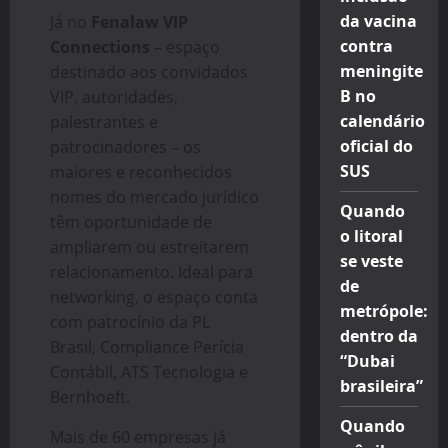
da vacina
Já no
Fenalaw VIP
contra
Connections
– espaço
meningite
destinado aos convidados
B no
VIP, autoridades,
calendário
palestrantes e
oficial do
patrocinadores – os
SUS
maiores e reconhecidos
nomes do mercado jurídico
Quando
têm oportunidade de
o litoral
ampliarem ou estreitarem
se veste
relacionamento. Ideal para
de
networking, o espaço conta
metrópole:
com patrocínio da PL
dentro da
Brasil, Compliance Perícia
“Dubai
Contábil, ATS Tecnologia e
brasileira”
Bernhoeft.
Quando
Mais de 60 empresas já