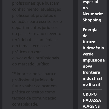
especial
profissionais que buscam
no
conhecimento, atualização
Neumarkt
profissional, produtos e
Shopping
soluções para escritórios e
departamentos jurídicos
Energia
do país. Este ano o evento
do
terá debates com ênfase
futuro:
em temas técnicos e
hidrogênio
práticos no
core
verde
business
dos profissionais
impulsiona
do mercado jurídico.
nova
fronteira
“É imprescindível para o
industrial
profissional jurídico do
no Brasil
futuro saber colocar em
prática conceitos como
GRUPO
técnica de comunicação,
HADASSA
contabilidade,
VIAGENS