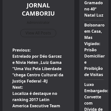
Gramado
JORNAL
no 40º
CAMBORIU
Natal Luz
Administrator
Bolsonaro
em Casa,
View All Posts
Mas
Vigiado:
P
Prisão
Previous:
Domiciliar
Estrelado por Déo Garcez
o
e
e Nivia Helen ,Luiz Gama
Proibição
“Uma Voz Pela Liberdade
s
de Visitas
“chega Centro Cultural da
t
Justiça Federal -RJ
Luxo
Next:
Embargado:
n
Localiza é destaque no
Corvette
ranking 2017 Latin
a
com
America Executive Team
Dívida de