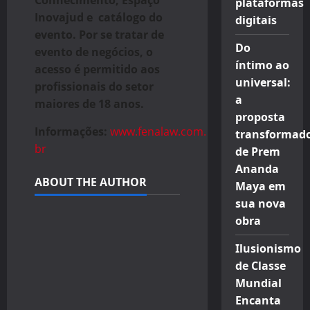
Conhecimento, Espaço
plataformas
Inovajud e catálogo do
digitais
evento. Por se tratar de
Do
evento de negócios, o
íntimo ao
acesso é permitido aos
universal:
profissionais do setor
a
maiores de 18 anos.
proposta
Informações:
www.fenalaw.com.
transformad
br
de Prem
Ananda
ABOUT THE AUTHOR
Maya em
sua nova
obra
Ilusionismo
de Classe
Mundial
Encanta