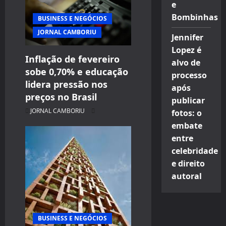
e
Bombinhas
BUSINESS E NEGÓCIOS
JORNAL CAMBORIU
Jennifer
Lopez é
Inflação de fevereiro
alvo de
sobe 0,70% e educação
processo
lidera pressão nos
após
preços no Brasil
publicar
JORNAL CAMBORIU
fotos: o
embate
entre
celebridade
e direito
autoral
BUSINESS E NEGÓCIOS