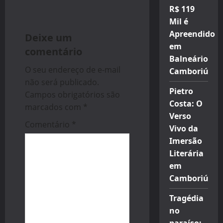
v
R$ 119
Mil é
i
Apreendido
Deixe um
g
em
comentário
Balneário
a
O seu endereço de e-mail
Camboriú
não será publicado.
t
Pietro
Campos obrigatórios são
Costa: O
i
marcados com
*
Verso
Comentário
*
o
Vivo da
Imersão
n
Literária
em
Camboriú
Tragédia
no