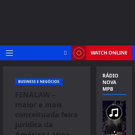
WATCH ONLINE
Primary
Menu
RÁDIO
BUSINESS E NEGÓCIOS
NOVA
MPB
FENALAW –
maior e mais
conceituada feira
jurídica da
América Latina –