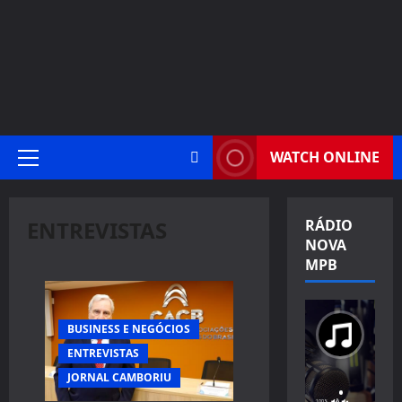
WATCH ONLINE
Primary
Menu
ENTREVISTAS
RÁDIO
NOVA
MPB
BUSINESS E NEGÓCIOS
ENTREVISTAS
JORNAL CAMBORIU