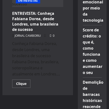
ENTREVISTAS
MAIS
emocional
INTELIGENTES
por meio
ENTREVISTA: Conheça
da
Fabiana Dorea, desde
tecnologia
Londres, uma brasileira
de sucesso
Score de
crédito: o
JORNAL CAMBORIU
0
que é,
Conheça Fabiana Dorea,
como
desde Londres, uma
funciona
brasileira de sucesso
e como
Fabiana Dorea, brasileira,
aumentar
soteropolitana e
o seu
atualmente em Londres....
Demolição
Read
Clique
more
de
about
ENTREVISTA:
barracas
Conheça
históricas
Fabiana
Dorea,
reacende
desde