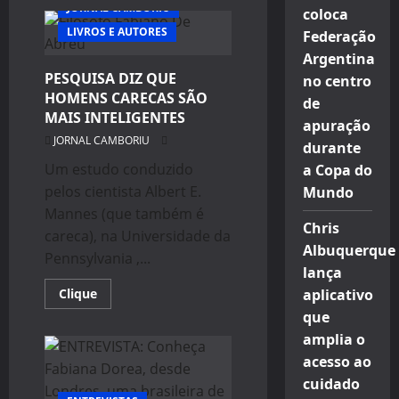
ENTREVISTA:
JORNAL CAMBORIU
coloca
O
JOVEM
LIVROS E AUTORES
Federação
ATOR
GABRIEL
Argentina
LIMA
PESQUISA DIZ QUE
ESTREIA
no centro
NOVA
HOMENS CARECAS SÃO
de
PEÇA
MAIS INTELIGENTES
TEATRAL
apuração
JORNAL CAMBORIU
durante
Um estudo conduzido
a Copa do
pelos cientista Albert E.
Mundo
Mannes (que também é
Chris
careca), na Universidade da
Albuquerque
Pennsylvania ,...
lança
Read
Clique
aplicativo
more
que
about
PESQUISA
amplia o
DIZ
QUE
acesso ao
HOMENS
CARECAS
cuidado
SÃO