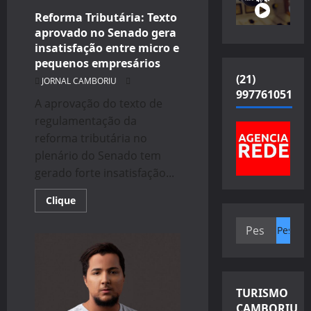
Reforma Tributária: Texto
aprovado no Senado gera
insatisfação entre micro e
pequenos empresários
(21)
JORNAL CAMBORIU
997761051
A aprovação do texto de
regulamentação da
reforma tributária no
plenário do Senado tem
gerado forte insatisfação...
Read
Clique
more
about
Pesquisar
Reforma
Tributária:
por:
Texto
aprovado
no
Senado
gera
TURISMO
insatisfação
entre
CAMBORIU