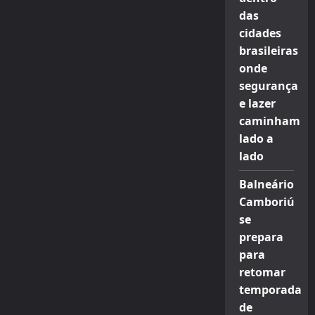
das
cidades
brasileiras
onde
segurança
e lazer
caminham
lado a
lado
Balneário
Camboriú
se
prepara
para
retomar
temporada
de