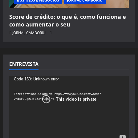
BUSINESS E NEGÓCIOS
JORNAL CAMBORIU
Score de crédito: o que é, como funciona e
como aumentar o seu
JORNAL CAMBORIU
ENTREVISTA
Tocador
Code 150: Unknown error.
de
vídeo
Fazer download do arquivo: https://www.youtube.com/watch?
v=d4Fu9gz1tqE&t=19s&_=4