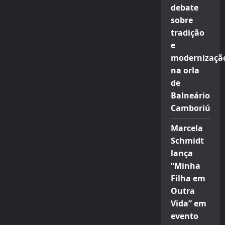
Londres,
debate
uma
brasileira
sobre
de
sucesso
tradição
e
modernizaçã
na orla
de
Balneário
Camboriú
Marcela
Schmidt
lança
“Minha
Filha em
Outra
Vida” em
evento