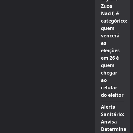
Zuza
Nacif, é
categórico:
quem
vencerá
as
eleições
em 26 é
quem
chegar
ao
celular
do eleitor
Alerta
Sanitário:
Anvisa
Determina