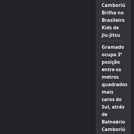
Camboriú
Brilha no
Brasileiro
Kids de
Jiu-Jitsu
Gramado
ocupa 3ª
posição
entre os
metros
quadrados
mais
caros do
Sul, atrás
de
Balneário
Camboriú