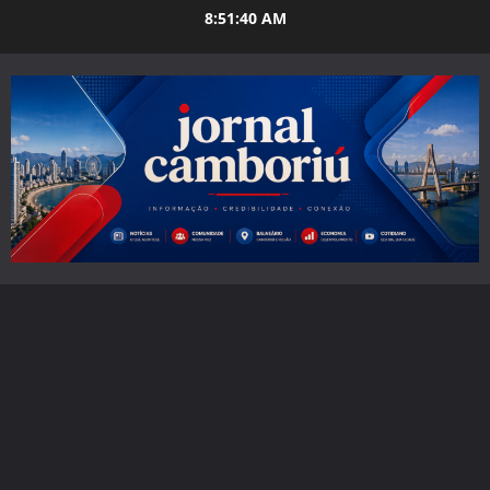
Skip
8:51:41 AM
to
content