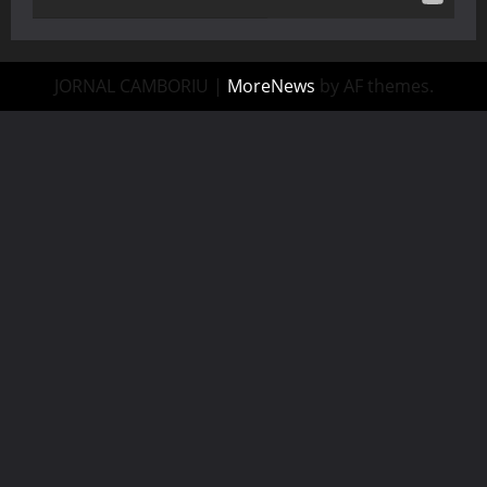
JORNAL CAMBORIU
|
MoreNews
by AF themes.