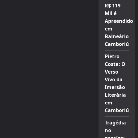
R$ 119
Mil é
Apreendido
em
Balneário
Camboriú
Pietro
Costa: O
Verso
Vivo da
Imersão
Literária
em
Camboriú
Tragédia
no