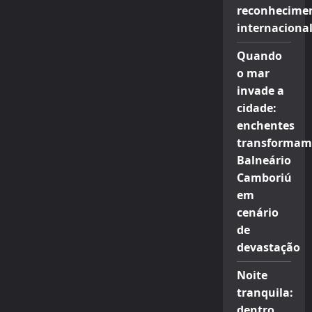
reconhecime
internaciona
Quando
o mar
invade a
cidade:
enchentes
transformam
Balneário
Camboriú
em
cenário
de
devastação
Noite
tranquila:
dentro