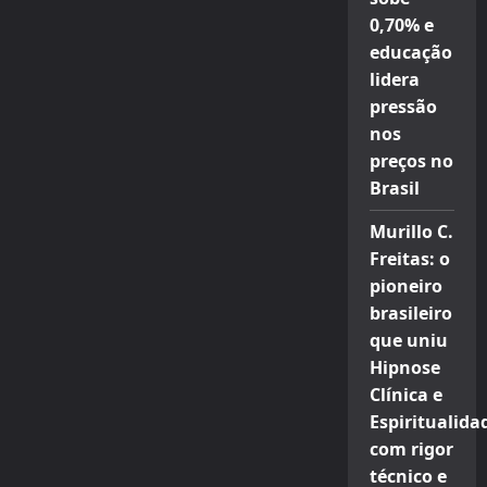
0,70% e
educação
lidera
pressão
nos
preços no
Brasil
Murillo C.
Freitas: o
pioneiro
brasileiro
que uniu
Hipnose
Clínica e
Espiritualida
com rigor
técnico e