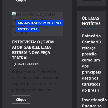
Clique
more
vídeo
about
ENTREVISTA
DO
MÊS
ÚLTIMAS
COM
CINEMA TEATRO TV INTERNET
NOTÍCIAS
O
ATOR
ENTREVISTAS
GABRIEL
LIMA
Balneário
ENTREVISTA: O JOVEM
Camboriú
ATOR GABRIEL LIMA
reforça
ESTREIA NOVA PEÇA
posição
TEATRAL
como um
JORNAL CAMBORIU
dos
O jovem ator Gabriel Lima
principais
de 21 anos vem buscando
destinos
espaço para atuar. Seu
turísticos
primeiro trabalho em...
do Brasil
Read
Clique
Investigação
more
ENTREVISTAS
financeira
about