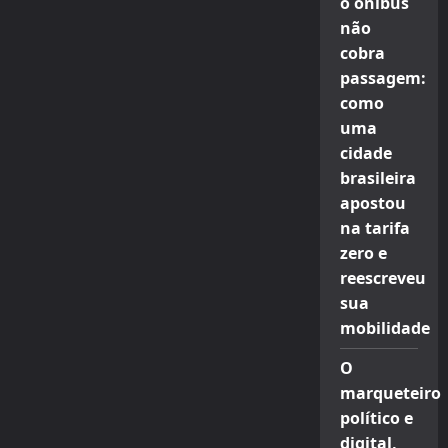
o ônibus
não
cobra
passagem:
como
uma
cidade
brasileira
apostou
na tarifa
zero e
reescreveu
sua
mobilidade
O
marqueteiro
político e
digital,