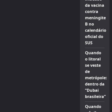
da vacina
contra
meningite
B no
calendário
oficial do
SUS
Quando
o litoral
se veste
de
metrópole:
dentro da
“Dubai
brasileira”
Quando