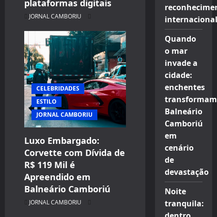
plataformas digitais
reconhecime
JORNAL CAMBORIU
internaciona
Quando
o mar
invade a
cidade:
enchentes
CELEBRIDADES
transformam
ESTILO
Balneário
JORNAL CAMBORIU
Camboriú
em
Luxo Embargado:
cenário
Corvette com Dívida de
de
R$ 119 Mil é
CELEBRIDADES
devastação
Apreendido em
CINEMA TEATRO TV INTERNET
Balneário Camboriú
Noite
ENTRETENIMENTO
JORNAL CAMBORIU
tranquila:
JORNAL CAMBORIU
dentro