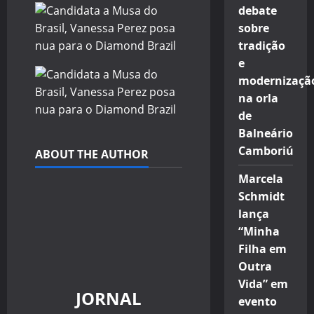
debate
sobre
tradição
e
modernizaçã
na orla
de
Balneário
Camboriú
ABOUT THE AUTHOR
Marcela
Schmidt
lança
“Minha
Filha em
Outra
Vida” em
JORNAL
evento