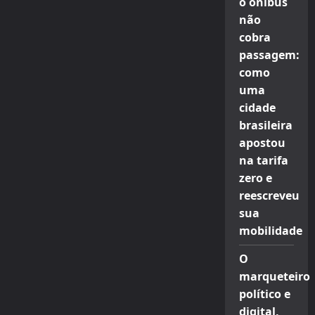
o ônibus
não
cobra
passagem:
como
uma
cidade
brasileira
apostou
na tarifa
zero e
reescreveu
sua
mobilidade
O
marqueteiro
político e
digital,