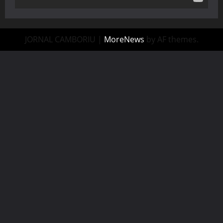
JORNAL CAMBORIU
|
MoreNews
by AF themes.