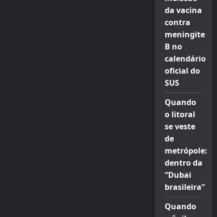
da vacina
contra
meningite
B no
calendário
oficial do
SUS
Quando
o litoral
se veste
de
metrópole:
dentro da
“Dubai
brasileira”
Quando