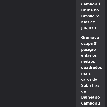
Camboriú
Brilha no
Brasileiro
Kids de
Jiu-Jitsu
Gramado
ocupa 3ª
posição
entre os
metros
quadrados
mais
caros do
Sul, atrás
de
Balneário
Camboriú