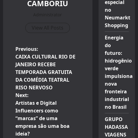
CAMBORIU
especial
no
Administrator
Neumarkt
Shopping
View All Posts
Energia
do
P
Previous:
futuro:
CAIXA CULTURAL RIO DE
hidrogênio
o
JANEIRO RECEBE
verde
TEMPORADA GRATUITA
s
impulsiona
DA COMÉDIA TEATRAL
nova
t
RISO NERVOSO
fronteira
Next:
industrial
n
Artistas e Digital
no Brasil
Influencers como
a
“marcas” de uma
GRUPO
v
empresa são uma boa
HADASSA
ideia?
VIAGENS