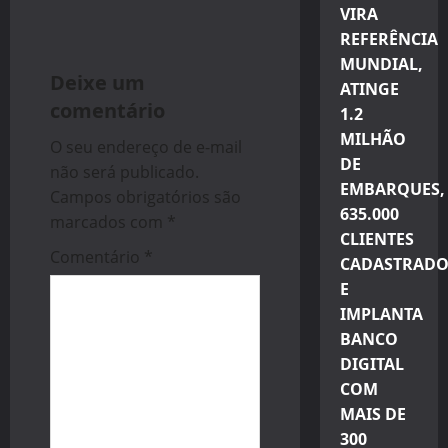
i
VIRA
REFERÊNCIA
g
MUNDIAL,
Deixe um
a
ATINGE
comentário
1.2
t
MILHÃO
O seu endereço de e-mail
DE
i
não será publicado.
EMBARQUES,
Campos obrigatórios são
o
635.000
marcados com
*
CLIENTES
n
Comentário
*
CADASTRADO
E
IMPLANTA
BANCO
DIGITAL
COM
MAIS DE
300