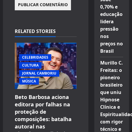
0,70% e
educação
lidera
pressão
RELATED STORIES
nos
preços no
Brasil
CELEBRIDADES
Murillo C.
CULTURA
Freitas: o
JORNAL CAMBORIU
pioneiro
MÚSICA
brasileiro
que uniu
Beto Barbosa aciona
Hipnose
editora por falhas na
Clínica e
proteção de
Espiritualida
composições: batalha
com rigor
autoral nas
técnico e