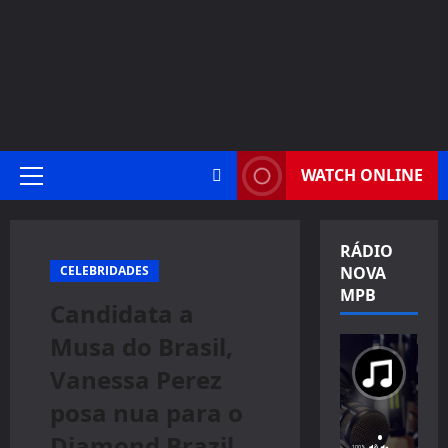
WATCH ONLINE
Primary
Menu
RÁDIO
CELEBRIDADES
NOVA
MPB
Candidata a
Musa do Brasil,
Vanessa Perez
posa nua para o
Diamond Brazil