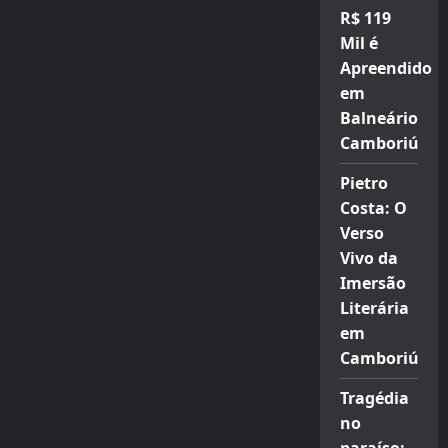
R$ 119
Mil é
Apreendido
em
Balneário
Camboriú
Pietro
Costa: O
Verso
Vivo da
Imersão
Literária
em
Camboriú
Tragédia
no