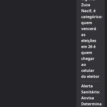
Zuza
Nacif, é
categórico:
quem
vencerá
as
eleições
em 26 é
quem
chegar
ao
celular
do eleitor
Alerta
Sanitário:
Anvisa
Determina