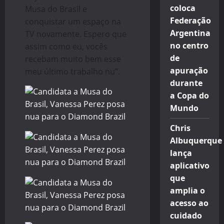
coloca
Musa do Brasil e
Federação
conquistar um espaço na
Argentina
TV novamente. Espero que
no centro
assim como eu, vocês
de
recebam muito bem esse
apuração
meu último trabalho nu”.
durante
a Copa do
Mundo
Chris
Albuquerque
lança
aplicativo
que
amplia o
acesso ao
cuidado