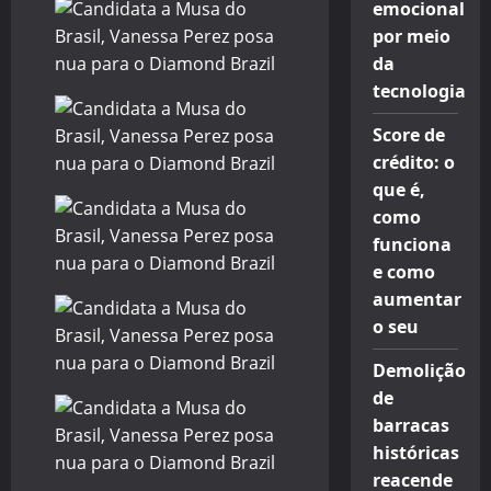
emocional
por meio
da
tecnologia
Score de
crédito: o
que é,
como
funciona
e como
aumentar
o seu
Demolição
de
barracas
históricas
reacende