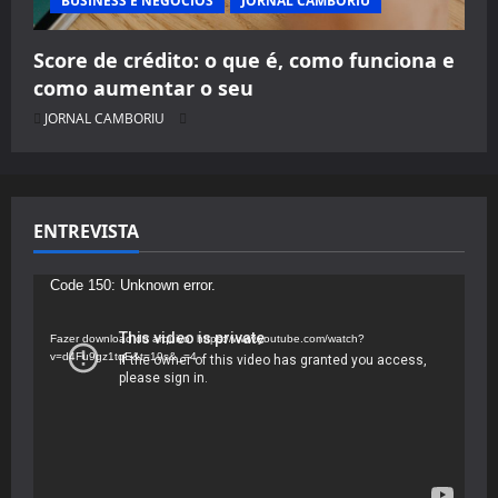
BUSINESS E NEGÓCIOS
JORNAL CAMBORIU
Score de crédito: o que é, como funciona e
como aumentar o seu
JORNAL CAMBORIU
ENTREVISTA
Tocador
Code 150: Unknown error.
de
vídeo
Fazer download do arquivo: https://www.youtube.com/watch?
v=d4Fu9gz1tqE&t=19s&_=4