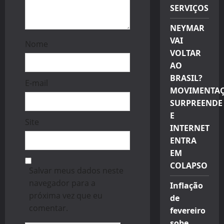
SERVIÇOS
NEYMAR
VAI
Nome
VOLTAR
AO
BRASIL?
E-mail
MOVIMENTA
SURPREENDE
E
Site
INTERNET
ENTRA
EM
COLAPSO
Salvar meus dados neste
navegador para a
Inflação
próxima vez que eu
de
comentar.
fevereiro
sobe