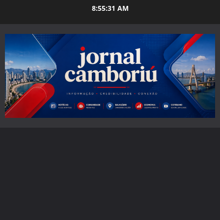
Skip
8:55:33 AM
to
content