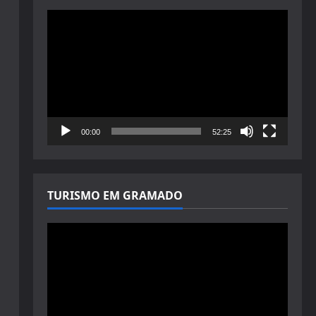
Tocador
de
vídeo
00:00
52:25
TURISMO EM GRAMADO
Tocador
de
vídeo