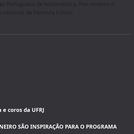
ão Portuguesa de Motonáutica, Pex recebeu o
 nacional de Fórmula Futuro.
a e coros da UFRJ
JANEIRO SÃO INSPIRAÇÃO PARA O PROGRAMA