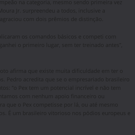
ampeão na categoria, mesmo sendo primeira vez
ura Jr. surpreendeu a todos, inclusive a
agraciou com dois prêmios de distinção.
xplicaram os comandos básicos e competi com
nhei o primeiro lugar, sem ter treinado antes”,
loto afirma que existe muita dificuldade em ter o
. Pedro acredita que se o empresariado brasileiro
utos: “o Pex tem um potencial incrível e não tem
ntamos com nenhum apoio financeiro ou
para que o Pex competisse por lá, ou até mesmo
os. É um brasileiro vitorioso nos pódios europeus e