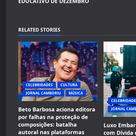
EDUCATIVO DE DEZEMBRO
t
n
a
RELATED STORIES
v
i
g
a
CELEBRIDADES
CULTURA
t
JORNAL CAMBORIU
MÚSICA
CELEBRIDADE
i
Beto Barbosa aciona editora
JORNAL CAM
por falhas na proteção de
o
composições: batalha
Luxo Embar
n
autoral nas plataformas
com Dívida 