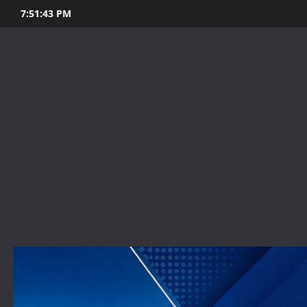
Skip
7:51:45 PM
to
content