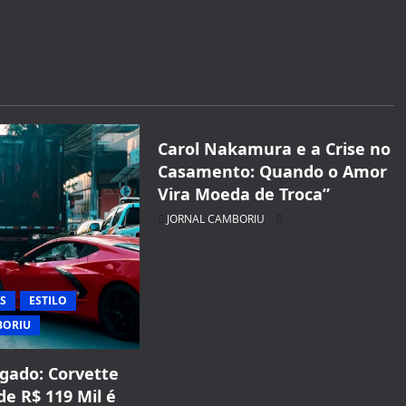
CELEBRIDADES
CINEMA TEATRO TV INTERNET
ENTRETENIMENTO
JORNAL CAMBORIU
Carol Nakamura e a Crise no
Casamento: Quando o Amor
Vira Moeda de Troca”
JORNAL CAMBORIU
S
ESTILO
BORIU
gado: Corvette
de R$ 119 Mil é