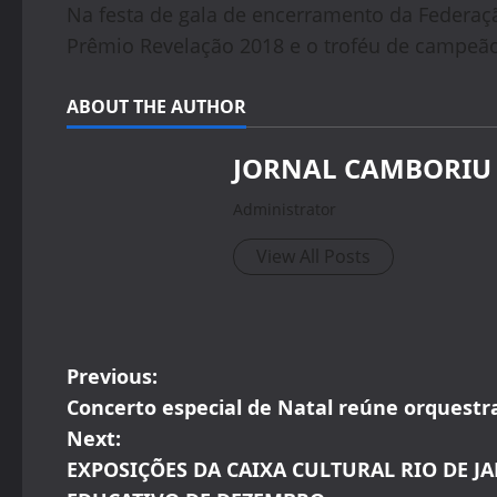
Na festa de gala de encerramento da Federaç
Prêmio Revelação 2018 e o troféu de campeão
ABOUT THE AUTHOR
JORNAL CAMBORIU
Administrator
View All Posts
P
Previous:
Concerto especial de Natal reúne orquestr
o
Next:
s
EXPOSIÇÕES DA CAIXA CULTURAL RIO DE 